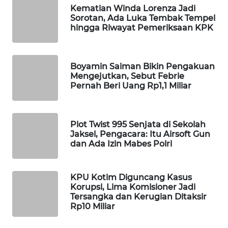
Kematian Winda Lorenza Jadi
MAWAKA
Sorotan, Ada Luka Tembak Tempel
hingga Riwayat Pemeriksaan KPK
ID
MARTABAT
NET
Boyamin Saiman Bikin Pengakuan
Mengejutkan, Sebut Febrie
Pernah Beri Uang Rp1,1 Miliar
PLN
WATCH
Plot Twist 995 Senjata di Sekolah
MKLI
Jaksel, Pengacara: Itu Airsoft Gun
dan Ada Izin Mabes Polri
LPKKI
KPU Kotim Diguncang Kasus
LKKI
Korupsi, Lima Komisioner Jadi
Tersangka dan Kerugian Ditaksir
Rp10 Miliar
KOPEKLIN