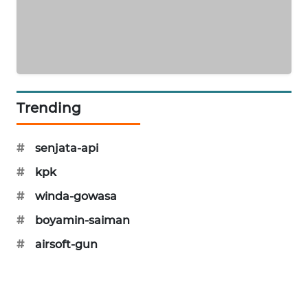
KARING
NEWS
JURNAL
MARITIM
Trending
HUMBANG
NEWS
#
senjata-api
GARONGGANG
#
kpk
NEWS
#
winda-gowasa
FISUELRI
#
boyamin-saiman
ID
#
airsoft-gun
ENERGI
NEWS