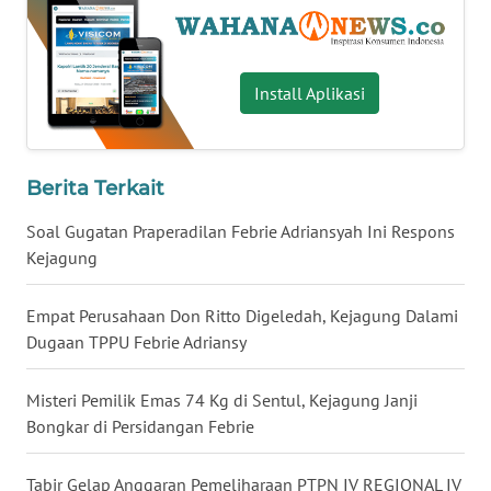
WN
BABEL
Install Aplikasi
WN
SUMBAR
Berita Terkait
WN
SUMSEL
Soal Gugatan Praperadilan Febrie Adriansyah Ini Respons
Kejagung
WN
BENGKULU
Empat Perusahaan Don Ritto Digeledah, Kejagung Dalami
Dugaan TPPU Febrie Adriansy
WN
LAMPUNG
Misteri Pemilik Emas 74 Kg di Sentul, Kejagung Janji
Bongkar di Persidangan Febrie
WN
JATENG
Tabir Gelap Anggaran Pemeliharaan PTPN IV REGIONAL IV