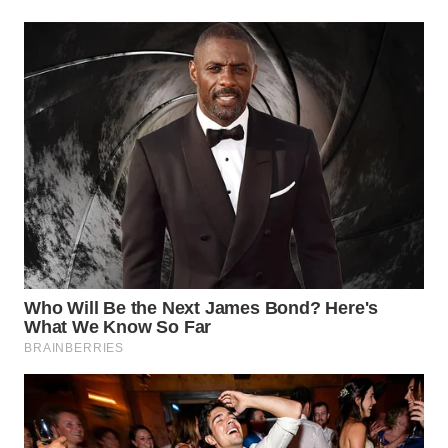
TAPANULI
TENGAH
WN DELI
SERDANG
WN
TEBING
TINGGI
WN
PAKPAK
WN
KARAWANG
WN
BEKASI