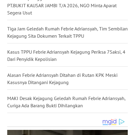
PT.BUKIT KAUSAR JAMBI T/A 2026, NGO Minta Aparat
WN
Segera Usut
NUSANTARA
Tiga Jam Geledah Rumah Febrie Adriansyah, Tim Sembilan
WN
Kejagung Sita Dokumen Terkait TPPU
JOGJA
Kasus TPPU Febrie Adriansyah Kejagung Periksa 7Saksi, 4
WN
JATIM
Dari Penyidik Kepolisian
WN
Alasan Febrie Adriansyah Ditahan di Rutan KPK Meski
BALI
Kasusnya Ditangani Kejagung
WN
MAKI Desak Kejagung Geledah Rumah Febrie Adriansyah,
KALBAR
Curiga Ada Barang Bukti Dihilangkan
WN
KALTENG