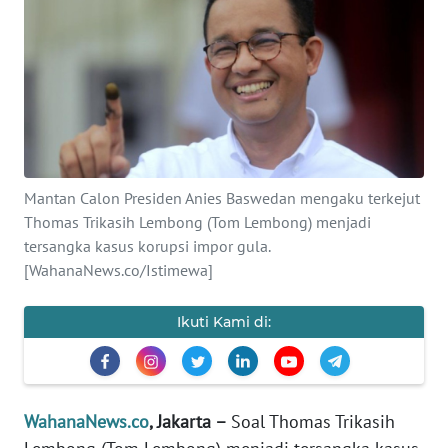
SAINS-TEKNO
KESEHATAN
INTERNASIONAL
SERBA-SERBI
Mantan Calon Presiden Anies Baswedan mengaku terkejut
Thomas Trikasih Lembong (Tom Lembong) menjadi
PENDIDIKAN
tersangka kasus korupsi impor gula.
[WahanaNews.co/Istimewa]
OLAHRAGA
Ikuti Kami di:
OPINI
EDITORIAL
WahanaNews.co
, Jakarta –
Soal Thomas Trikasih