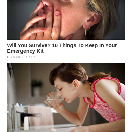
WN
MALUKU
WN
MALUT
WN
DAIRI
WN
DANAU
TOBA
WN
NIAS
WN
LANGKAT