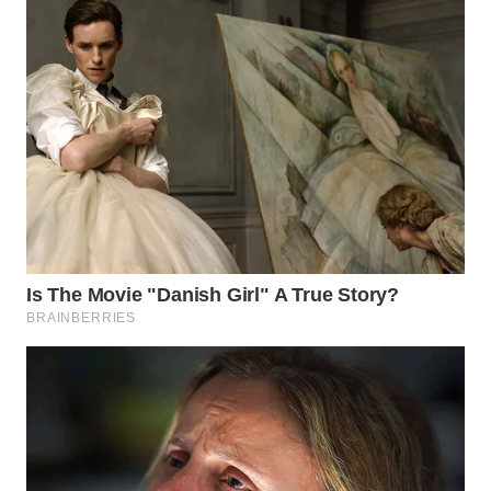
WN
KALTARA
WN
KALSEL
WN
KALTIM
WN
SULSEL
WN
GORONTALO
WN
SULUT