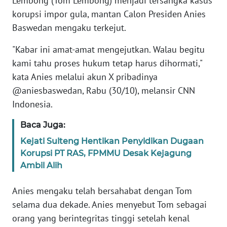
Lembong (Tom Lembong) menjadi tersangka kasus
Informasi
korupsi impor gula, mantan Calon Presiden Anies
INDEKS
Baswedan mengaku terkejut.
BERITA
"Kabar ini amat-amat mengejutkan. Walau begitu
kami tahu proses hukum tetap harus dihormati,"
KONTAK
KAMI
kata Anies melalui akun X pribadinya
@aniesbaswedan, Rabu (30/10), melansir CNN
INFO
Indonesia.
IKLAN
Baca Juga:
TENTANG
Kejati Sulteng Hentikan Penyidikan Dugaan
KAMI
Korupsi PT RAS, FPMMU Desak Kejagung
Ambil Alih
PEDOMAN
MEDIA
Anies mengaku telah bersahabat dengan Tom
SIBER
selama dua dekade. Anies menyebut Tom sebagai
orang yang berintegritas tinggi setelah kenal
REDAKSI