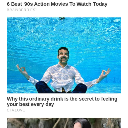
WN
INDRAMAYU
WN
KUNINGAN
WN
MAJALENGKA
WN
SUBANG
WN
SUKABUMI
WN
PURWAKARTA