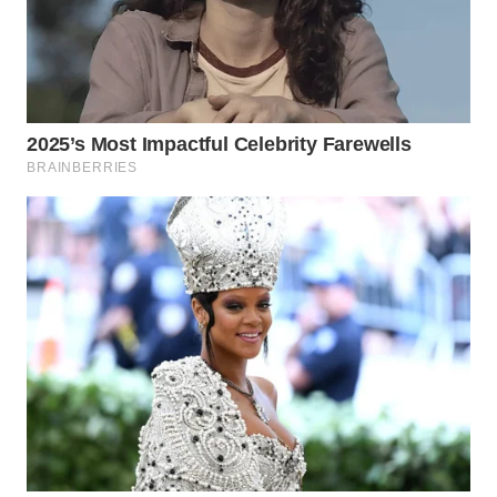
WN
NATUNA
WN
BINTAN
WN
MANDALIKA
WN
LIKUPANG
WN
LABUANBAJO
WN
BORNEO