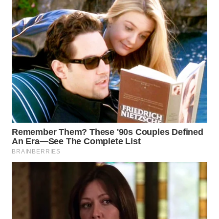
WAHANA
LISTRIK
WAHANA
TRAVEL
WAHANA
TV
WAHANANEWS
ID
WAHANANEWS
CO ID
WAHANANEWS
NET