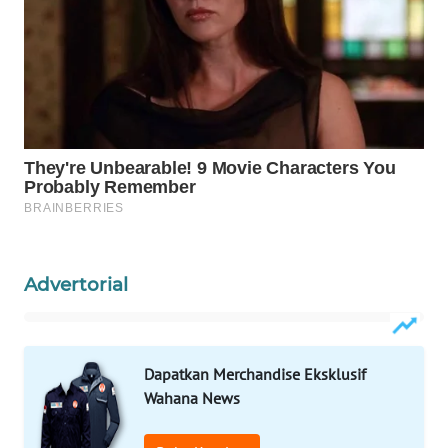
WAHANA
SPORT
WAHANA
UMKM
WAHANA
SELEB
WAHANA
PERSONA
Advertorial
WAHANA
OTOMOTIF
Dapatkan Merchandise Eksklusif
WAHANA
Wahana News
HEALTH