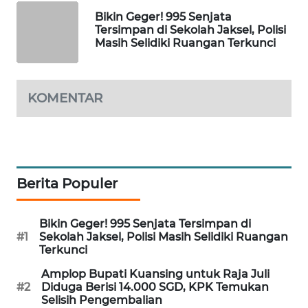
PORTAL
Bikin Geger! 995 Senjata
KONSUMEN
Tersimpan di Sekolah Jaksel, Polisi
Masih Selidiki Ruangan Terkunci
FORWAMKI
KOMENTAR
ALPERKLINAS
FORJASIDA
TAMBANG
Berita Populer
NEWS
Bikin Geger! 995 Senjata Tersimpan di
SITUNGIR
#1
Sekolah Jaksel, Polisi Masih Selidiki Ruangan
NEWS
Terkunci
Amplop Bupati Kuansing untuk Raja Juli
SIDIKALANG
#2
Diduga Berisi 14.000 SGD, KPK Temukan
NEWS
Selisih Pengembalian