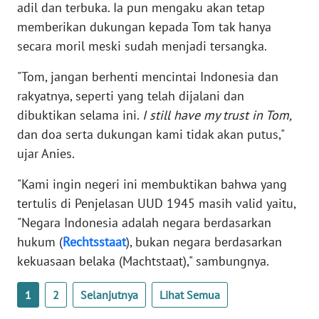
adil dan terbuka. Ia pun mengaku akan tetap
WN
memberikan dukungan kepada Tom tak hanya
BANTEN
secara moril meski sudah menjadi tersangka.
WN
"Tom, jangan berhenti mencintai Indonesia dan
NTT
rakyatnya, seperti yang telah dijalani dan
dibuktikan selama ini.
I still have my trust in Tom,
WN
KEPRI
dan doa serta dukungan kami tidak akan putus,"
ujar Anies.
WN
"Kami ingin negeri ini membuktikan bahwa yang
PAPUA
tertulis di Penjelasan UUD 1945 masih valid yaitu,
"Negara Indonesia adalah negara berdasarkan
WN
PAPUA
hukum (
Rechtsstaat
), bukan negara berdasarkan
BARAT
kekuasaan belaka (Machtstaat)," sambungnya.
WN
1
2
Selanjutnya
Lihat Semua
RIAU