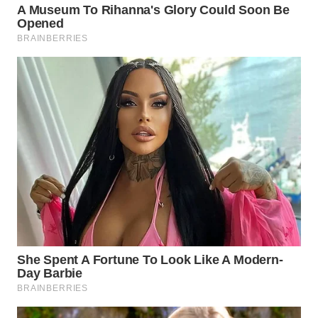
Wahana
Media
Group
WAHANA
NEWS
WAHANA
TANI
WAHANA
ADVOKAT
WAHANA
INFRASTRUKTUR
WAHANA
KONSUMEN