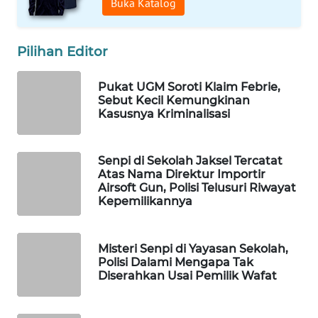
Buka Katalog
WAHANA
DESA
WISATA
Pilihan Editor
LAPAK
Pukat UGM Soroti Klaim Febrie,
WAHANA
Sebut Kecil Kemungkinan
Kasusnya Kriminalisasi
Wahana
Network
Senpi di Sekolah Jaksel Tercatat
Atas Nama Direktur Importir
KONSUMEN
Airsoft Gun, Polisi Telusuri Riwayat
LISTRIK
Kepemilikannya
MASYARAKAT
Misteri Senpi di Yayasan Sekolah,
KELISTRIKAN
Polisi Dalami Mengapa Tak
Diserahkan Usai Pemilik Wafat
WALINKI
ID