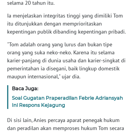
selama 20 tahun itu.
KARIR
Ia menjelaskan integritas tinggi yang dimiliki Tom
itu ditunjukkan dengan memprioritaskan
DISCLAIMER
kepentingan publik dibanding kepentingan pribadi.
"Tom adalah orang yang lurus dan bukan tipe
Wahana
News
orang yang suka neko-neko. Karena itu selama
Regional
karier-panjang di dunia usaha dan karier-singkat di
pemerintahan ia disegani, baik lingkup domestik
WN
maupun internasional," ujar dia.
SUMUT
Baca Juga:
WN
Soal Gugatan Praperadilan Febrie Adriansyah
JAKARTA
Ini Respons Kejagung
WN
Di sisi lain, Anies percaya aparat penegak hukum
JABAR
dan peradilan akan memproses hukum Tom secara