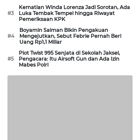
Kematian Winda Lorenza Jadi Sorotan, Ada
SIBARAGAS
#3
Luka Tembak Tempel hingga Riwayat
NEWS
Pemeriksaan KPK
Boyamin Saiman Bikin Pengakuan
METRO
#4
Mengejutkan, Sebut Febrie Pernah Beri
SIANTAR
Uang Rp1,1 Miliar
NEWS
Plot Twist 995 Senjata di Sekolah Jaksel,
#5
Pengacara: Itu Airsoft Gun dan Ada Izin
METRO
Mabes Polri
MEDAN
NEWS
METRO
JAKARTA
NEWS
KRT
NEWS