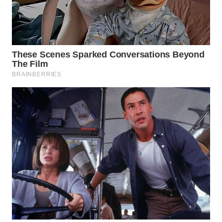
WN
SUMEDANG
WN
CIANJUR
WN
KEPULAUAN
SERIBU
WN
TANGERANG
WN
BINJAI
WN
CIREBON