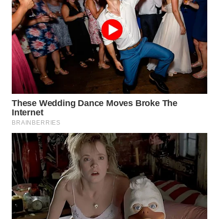
WN
BOGOR
WN
DEPOK
WN
TAPANULI
UTARA
WN
SAMOSIR
WN
PADANG
LAWAS