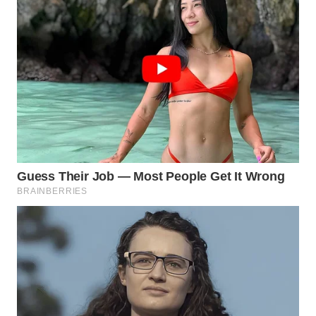
WN
PRIANGAN
TIMUR
WN
SEMARANG
WN
SOLO
WN
BOROBUDUR
WN
MADURA
WN
SURABAYA