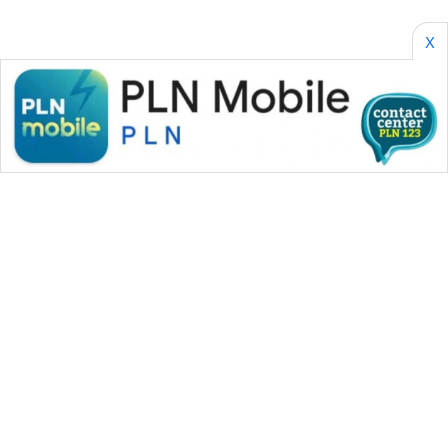
X
WAHANA MEDIA GROUP
|
|
|
WAHANA NEWS co
WAHANA TANI
WAHANA ADVOKAT