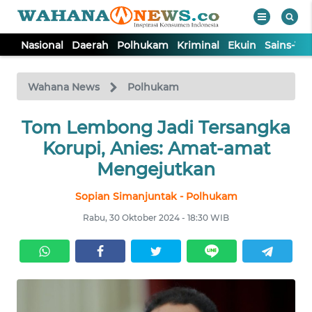
Nasional
Daerah
Polhukam
Kriminal
Ekuin
Sains-Te
WAHANA
Tutup
TV
Wahana News
Polhukam
NASIONAL
Tom Lembong Jadi Tersangka
Korupi, Anies: Amat-amat
DAERAH
Mengejutkan
Sopian Simanjuntak - Polhukam
POLHUKAM
Rabu, 30 Oktober 2024 - 18:30 WIB
KRIMINAL
EKUIN