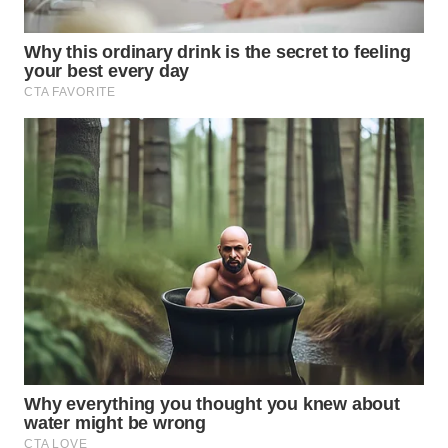
WN
TAPANULI
SELATAN
WN
TANJUNG
LESUNG
WN
KARO
WN
SIMALUNGUN
WN
LABUHANBATU
WN