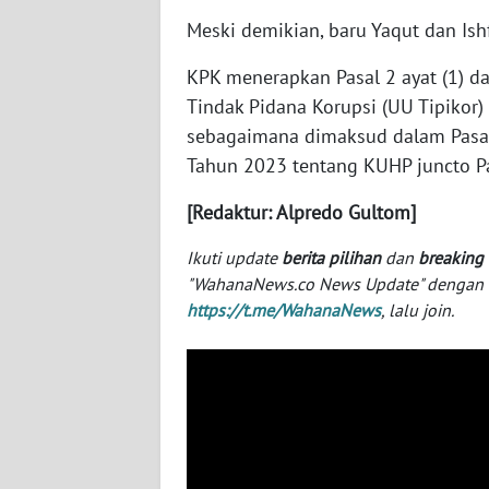
NUSANTARA
Meski demikian, baru Yaqut dan Is
WN
KPK menerapkan Pasal 2 ayat (1) 
JOGJA
Tindak Pidana Korupsi (UU Tipikor) 
sebagaimana dimaksud dalam Pasa
WN
Tahun 2023 tentang KUHP juncto Pa
JATIM
[Redaktur: Alpredo Gultom]
WN
BALI
Ikuti update
berita pilihan
dan
breaking
"WahanaNews.co News Update" dengan ins
WN
https://t.me/WahanaNews
, lalu join.
KALBAR
WN
KALTENG
WN