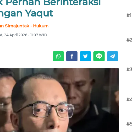
 Pernah Berinteraksi
ngan Yaqut
#1
an Simajuntak - Hukum
, 24 April 2026 - 11:07 WIB
#
#
#
#