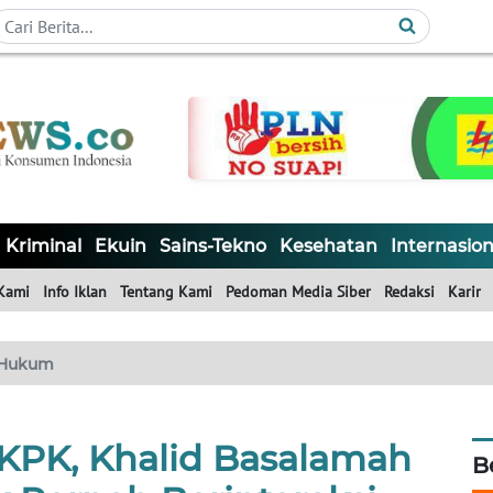
Kriminal
Ekuin
Sains-Tekno
Kesehatan
Internasion
Kami
Info Iklan
Tentang Kami
Pedoman Media Siber
Redaksi
Karir
Hukum
 KPK, Khalid Basalamah
B