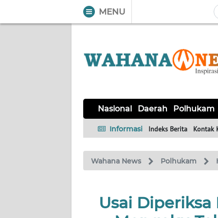
MENU
WAHANA
Tutup
TV
NASIONAL
DAERAH
POLHUKAM
KRIMINAL
EKUIN
SAINS-
KESEHATAN
INTERNASIONAL
Nasional
Daerah
Polhukam
TEKNO
Informasi
Indeks Berita
Kontak 
SERBA-
PENDIDIKAN
OLAHRAGA
OPINI
SERBI
Wahana News
Polhukam
EDITORIAL
Usai Diperiksa
Informasi