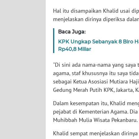
Hal itu disampaikan Khalid usai dip
WN
menjelaskan dirinya diperiksa dala
NTT
Baca Juga:
WN
KPK Ungkap Sebanyak 8 Biro Haj
KEPRI
Rp40,8 Miliar
WN
"Di sini ada nama-nama yang saya t
PAPUA
agama, staf khususnya itu saya tida
sebagai Ketua Asosiasi Mutiara Haji
WN
Gedung Merah Putih KPK, Jakarta, 
PAPUA
BARAT
Dalam kesempatan itu, Khalid meng
pejabat di Kementerian Agama. Dia
WN
Muhibbah Mulia Wisata Pekanbaru.
RIAU
Khalid sempat menjelaskan diriny
WN