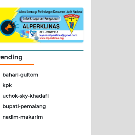
rending
bahari-gultom
kpk
uchok-sky-khadafi
bupati-pemalang
nadim-makarim