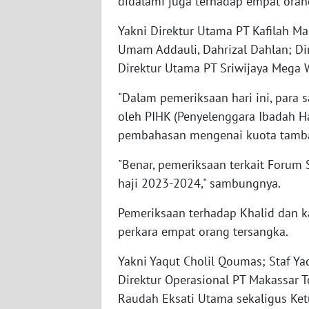
didalami juga terhadap empat orang
BABEL
Yakni Direktur Utama PT Kafilah Mag
WN
Umam Addauli, Dahrizal Dahlan; Di
SUMBAR
Direktur Utama PT Sriwijaya Mega W
WN
"Dalam pemeriksaan hari ini, para 
SUMSEL
oleh PIHK (Penyelenggara Ibadah H
pembahasan mengenai kuota tambah
WN
BENGKULU
"Benar, pemeriksaan terkait Foru
haji 2023-2024," sambungnya.
WN
LAMPUNG
Pemeriksaan terhadap Khalid dan 
perkara empat orang tersangka.
WN
Yakni Yaqut Cholil Qoumas; Staf Ya
JATENG
Direktur Operasional PT Makassar T
Raudah Eksati Utama sekaligus Ketu
WN