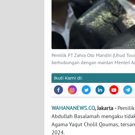
KARIR
DISCLAIMER
Wahana
News
Regional
Pemilik PT Zahra Oto Mandiri (Uhud Tou
WN
berhubungan dengan mantan Menteri A
SUMUT
Ikuti Kami di:
WN
JAKARTA
WN
WAHANANEWS.CO
, Jakarta -
Pemilik
JABAR
Abdullah Basalamah mengaku tidak
Agama Yaqut Cholil Qoumas, tersan
WN
2024.
BANTEN