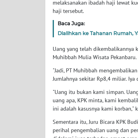
melaksanakan ibadah haji lewat ku
SERAMBI
haji tersebut.
WN
Baca Juga:
JAMBI
Dialihkan ke Tahanan Rumah, Y
WN
Uang yang telah dikembalikannya k
SULTRA
Muhibbah Mulia Wisata Pekanbaru.
WN
"Jadi, PT Muhibbah mengembalikan 
NTB
Jumlahnya sekitar Rp8,4 miliar. Iya 
WN
"Uang itu bukan kami simpan. Uang
SULTENG
uang apa, KPK minta, kami kembalika
ini adalah kasusnya kami korban,"
WN
SULBAR
Sementara itu, Juru Bicara KPK Bud
perihal pengembalian uang dan pe
WN