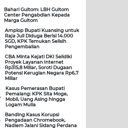
Bahari Gultom: LBH Gultom
Center Pengabdian Kepada
Marga Gultom
Amplop Bupati Kuansing untuk
Raja Juli Diduga Berisi 14.000
2
SGD, KPK Temukan Selisih
Pengembalian
CBA Minta Kejati DKI Selidiki
Proyek Layanan Internet
3
Rp315,8 Miliar, Soroti Dugaan
Potensi Kerugian Negara Rp6,7
Miliar
Kasus Pemerasan Bupati
Pemalang: KPK Sita Moge,
4
Mobil, Uang Asing hingga
Logam Mulia
Banding Kasus Korupsi
5
Pengadaan Chromebook,
Nadiem Jalani Sidang Perdana