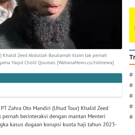
r) Khalid Zeed Abdullah Basalamah klaim tak pernah
T
gama Yaqut Cholil Qoumas. [WahanaNews.co/Istimewa]
#
#
#
#
 PT Zahra Oto Mandiri (Uhud Tour) Khalid Zeed
 pernah berinteraksi dengan mantan Menteri
#
gka kasus dugaan korupsi kuota haji tahun 2023-