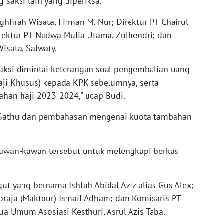
 saksi lain yang diperiksa.
hfirah Wisata, Firman M. Nur; Direktur PT Chairul
rektur PT Nadwa Mulia Utama, Zulhendri; dan
isata, Salwaty.
saksi dimintai keterangan soal pengembalian uang
aji Khusus) kepada KPK sebelumnya, serta
an haji 2023-2024," ucap Budi.
m Sathu dan pembahasan mengenai kuota tambahan
kawan-kawan tersebut untuk melengkapi berkas
qut yang bernama Ishfah Abidal Aziz alias Gus Alex;
oraja (Maktour) Ismail Adham; dan Komisaris PT
a Umum Asosiasi Kesthuri, Asrul Azis Taba.