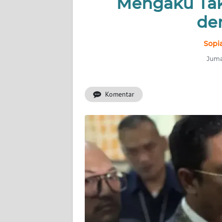
Mengaku Tak
INDEKS
BERITA
de
KONTAK
Sopi
KAMI
Jumat
INFO
IKLAN
Komentar
TENTANG
KAMI
PEDOMAN
MEDIA
SIBER
REDAKSI