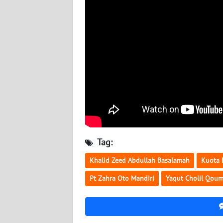
KALTARA
WN
KALSEL
WN
KALTIM
WN
SULSEL
WN
Tag:
GORONTALO
Khalid Zeed Abdullah Basalamah
Kuota 
WN
Pt Zahra Oto Mandiri
Yaqut Cholil Qou
SULUT
WN
MALUKU