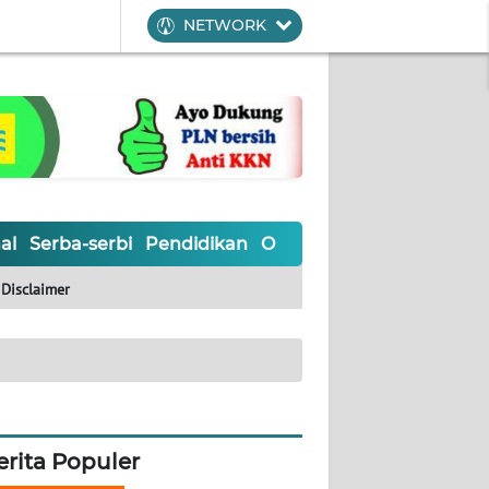
NETWORK
al
Serba-serbi
Pendidikan
Olahraga
Opini
Editoria
Disclaimer
erita Populer