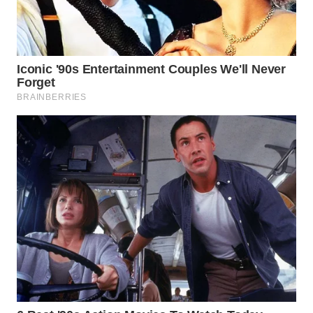
WN
NATUNA
WN
BINTAN
WN
MANDALIKA
WN
LIKUPANG
WN
LABUANBAJO
WN
BORNEO