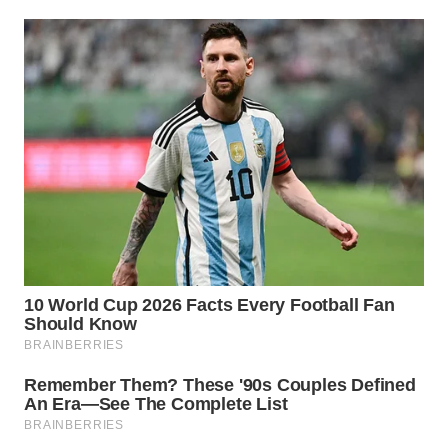
WN
MALUKU
WN
MALUT
WN
DAIRI
WN
DANAU
TOBA
WN
NIAS
WN
LANGKAT