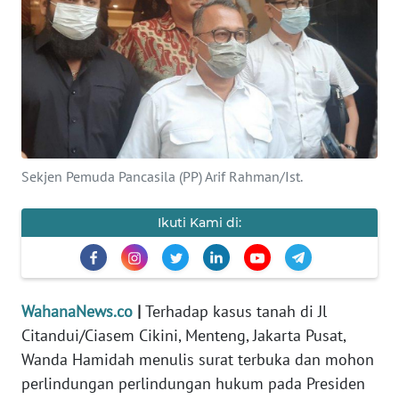
SAINS-TEKNO
KESEHATAN
INTERNASIONAL
SERBA-SERBI
Sekjen Pemuda Pancasila (PP) Arif Rahman/Ist.
PENDIDIKAN
Ikuti Kami di:
OLAHRAGA
OPINI
WahanaNews.co
|
Terhadap kasus tanah di Jl
Citandui/Ciasem Cikini, Menteng, Jakarta Pusat,
Wanda Hamidah menulis surat terbuka dan mohon
EDITORIAL
perlindungan perlindungan hukum pada Presiden