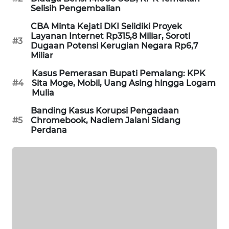
Selisih Pengembalian
PORTAL
KONSUMEN
CBA Minta Kejati DKI Selidiki Proyek
Layanan Internet Rp315,8 Miliar, Soroti
#3
Dugaan Potensi Kerugian Negara Rp6,7
FORWAMKI
Miliar
Kasus Pemerasan Bupati Pemalang: KPK
ALPERKLINAS
#4
Sita Moge, Mobil, Uang Asing hingga Logam
Mulia
FORJASIDA
Banding Kasus Korupsi Pengadaan
#5
Chromebook, Nadiem Jalani Sidang
TAMBANG
Perdana
NEWS
SITUNGIR
NEWS
SIDIKALANG
NEWS