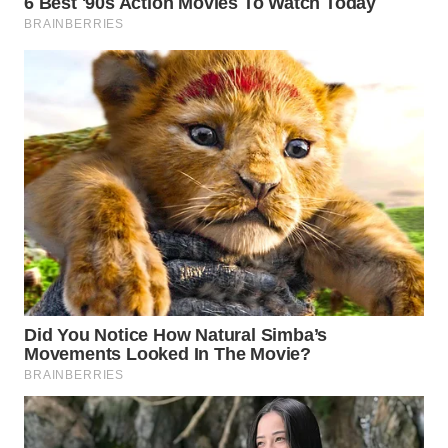
Wahana
Media
Group
WAHANA
NEWS
WAHANA
TANI
WAHANA
ADVOKAT
WAHANA
INFRASTRUKTUR
WAHANA
KONSUMEN