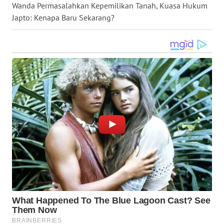
Wanda Permasalahkan Kepemilikan Tanah, Kuasa Hukum
WN
Japto: Kenapa Baru Sekarang?
KALTARA
WN
KALSEL
WN
KALTIM
WN
SULSEL
WN
GORONTALO
WN
SULUT