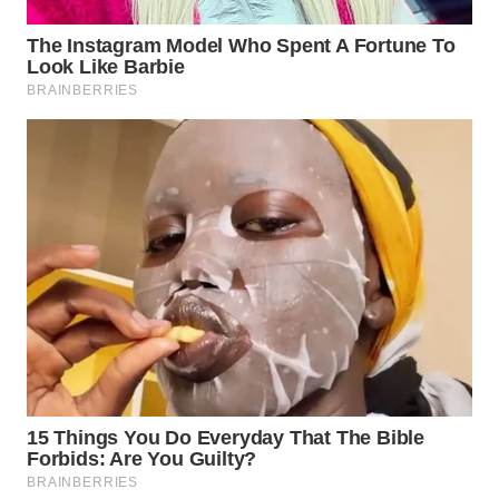
WN
SUMEDANG
WN
CIANJUR
WN
KEPULAUAN
SERIBU
WN
TANGERANG
WN
BINJAI
WN
CIREBON