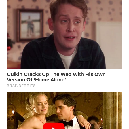
TAPANULI
TENGAH
WN DELI
SERDANG
WN
TEBING
TINGGI
WN
PAKPAK
WN
KARAWANG
WN
BEKASI