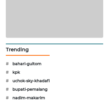
SIBARAGAS
NEWS
METRO
SIANTAR
NEWS
METRO
Trending
MEDAN
NEWS
#
bahari-gultom
METRO
#
kpk
JAKARTA
#
uchok-sky-khadafi
NEWS
#
bupati-pemalang
KRT
#
nadim-makarim
NEWS