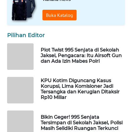
WAHANA
SPORT
Buka Katalog
WAHANA
Pilihan Editor
UMKM
Plot Twist 995 Senjata di Sekolah
WAHANA
Jaksel, Pengacara: Itu Airsoft Gun
SELEB
dan Ada Izin Mabes Polri
WAHANA
PERSONA
KPU Kotim Diguncang Kasus
Korupsi, Lima Komisioner Jadi
Tersangka dan Kerugian Ditaksir
WAHANA
Rp10 Miliar
OTOMOTIF
WAHANA
Bikin Geger! 995 Senjata
Tersimpan di Sekolah Jaksel, Polisi
HEALTH
Masih Selidiki Ruangan Terkunci