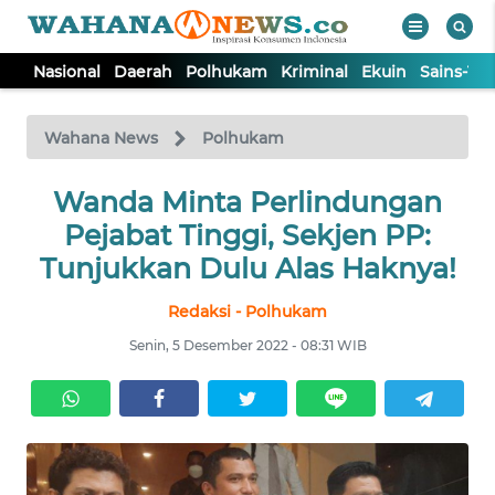
Nasional
Daerah
Polhukam
Kriminal
Ekuin
Sains-Te
WAHANA
Tutup
TV
Wahana News
Polhukam
NASIONAL
Wanda Minta Perlindungan
Pejabat Tinggi, Sekjen PP:
DAERAH
Tunjukkan Dulu Alas Haknya!
Redaksi - Polhukam
POLHUKAM
Senin, 5 Desember 2022 - 08:31 WIB
KRIMINAL
EKUIN