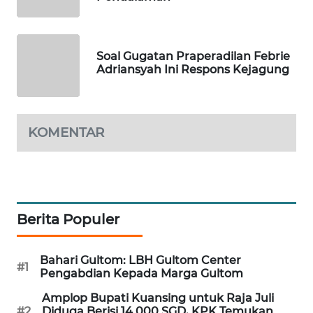
MAWAKA
ID
Soal Gugatan Praperadilan Febrie
Adriansyah Ini Respons Kejagung
MARTABAT
NET
PLN
KOMENTAR
WATCH
MKLI
LPKKI
Berita Populer
LKKI
Bahari Gultom: LBH Gultom Center
#1
Pengabdian Kepada Marga Gultom
KOPEKLIN
Amplop Bupati Kuansing untuk Raja Juli
#2
Diduga Berisi 14.000 SGD, KPK Temukan