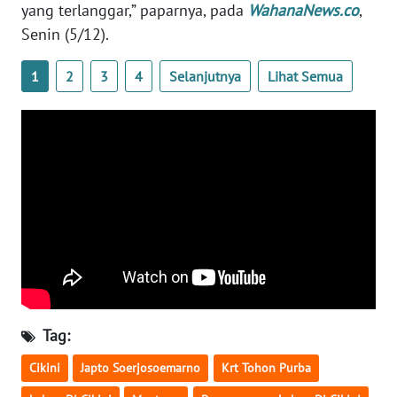
yang terlanggar,” paparnya, pada
WahanaNews.co
,
WN
Senin (5/12).
SERAMBI
1
2
3
4
Selanjutnya
Lihat Semua
WN
JAMBI
WN
SULTRA
WN
NTB
WN
SULTENG
Tag:
WN
Cikini
Japto Soerjosoemarno
Krt Tohon Purba
SULBAR