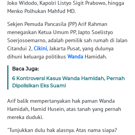
Informasi
Joko Widodo, Kapolri Listyo Sigit Prabowo, hingga
Menko Polhukan Mahfud MD.
INDEKS
BERITA
Sekjen Pemuda Pancasila (PP) Arif Rahman
menegaskan Ketua Umum PP, Japto Soelistyo
KONTAK
Soerjosoemarno, adalah pemilik sah rumah di Jalan
KAMI
Citandui 2,
Cikini
, Jakarta Pusat, yang dulunya
dihuni keluarga politikus
Wanda
Hamidah.
INFO
IKLAN
Baca Juga:
6 Kontroversi Kasus Wanda Hamidah, Pernah
TENTANG
Dipolisikan Eks Suami
KAMI
Arif balik mempertanyakan hak paman Wanda
PEDOMAN
Hamidah, Hamid Husein, atas tanah yang pernah
MEDIA
mereka duduki.
SIBER
"Tunjukkan dulu hak alasnya. Atas nama siapa?
REDAKSI