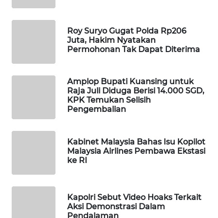
WAHANA
DESA
Roy Suryo Gugat Polda Rp206
WISATA
Juta, Hakim Nyatakan
Permohonan Tak Dapat Diterima
LAPAK
WAHANA
Amplop Bupati Kuansing untuk
Raja Juli Diduga Berisi 14.000 SGD,
Wahana
KPK Temukan Selisih
Network
Pengembalian
KONSUMEN
LISTRIK
Kabinet Malaysia Bahas Isu Kopilot
Malaysia Airlines Pembawa Ekstasi
ke RI
MASYARAKAT
KELISTRIKAN
Kapolri Sebut Video Hoaks Terkait
WALINKI
Aksi Demonstrasi Dalam
ID
Pendalaman