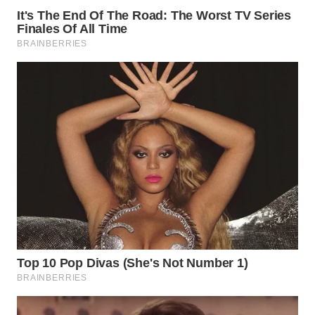
WN
TAPANULI
SELATAN
WN
TANJUNG
LESUNG
WN
KARO
WN
SIMALUNGUN
WN
LABUHANBATU
WN