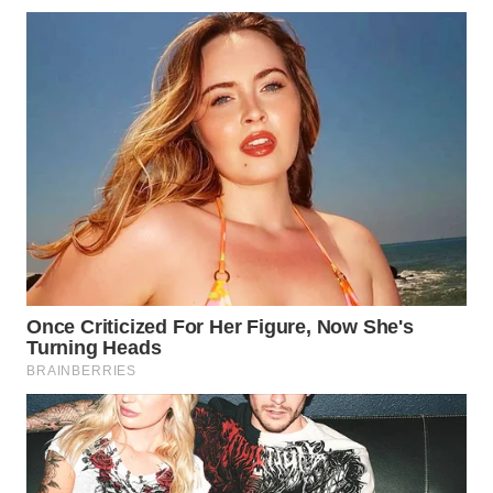
WN
INDRAMAYU
WN
KUNINGAN
WN
MAJALENGKA
WN
SUBANG
WN
SUKABUMI
WN
PURWAKARTA