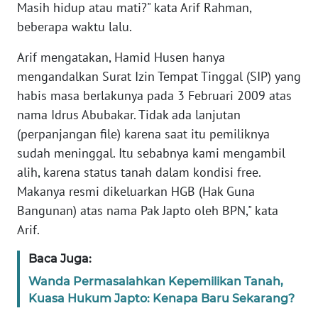
Masih hidup atau mati?" kata Arif Rahman,
beberapa waktu lalu.
KARIR
Arif mengatakan, Hamid Husen hanya
DISCLAIMER
mengandalkan Surat Izin Tempat Tinggal (SIP) yang
habis masa berlakunya pada 3 Februari 2009 atas
Wahana
nama Idrus Abubakar. Tidak ada lanjutan
News
(perpanjangan file) karena saat itu pemiliknya
Regional
sudah meninggal. Itu sebabnya kami mengambil
alih, karena status tanah dalam kondisi free.
WN
SUMUT
Makanya resmi dikeluarkan HGB (Hak Guna
Bangunan) atas nama Pak Japto oleh BPN," kata
WN
Arif.
JAKARTA
Baca Juga:
WN
Wanda Permasalahkan Kepemilikan Tanah,
JABAR
Kuasa Hukum Japto: Kenapa Baru Sekarang?