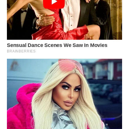
WN
BOGOR
WN
DEPOK
WN
TAPANULI
UTARA
WN
SAMOSIR
WN
PADANG
LAWAS