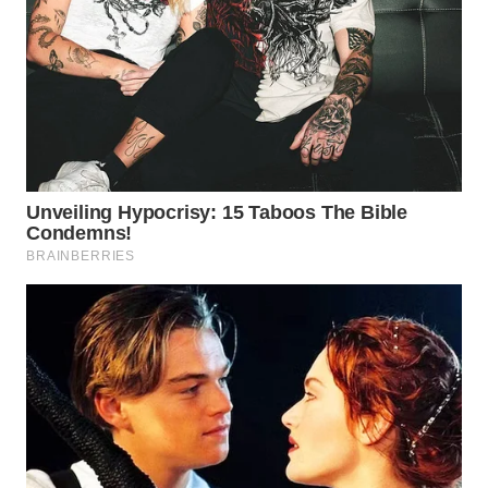
WN
PRIANGAN
TIMUR
WN
SEMARANG
WN
SOLO
WN
BOROBUDUR
WN
MADURA
WN
SURABAYA