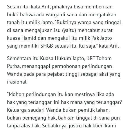
WN
Selain itu, kata Arif, pihaknya bisa memberikan
BANTEN
bukti bahwa ada warga di sana dan mengatakan
tanah itu milik Japto. "Buktinya warga yang tinggal
WN
di sana mengajukan isu (yaitu) mencabut surat
NTT
kuasa Hamid dan mengakui itu milik Pak Japto
yang memiliki SHGB seluas itu. Itu saja," kata Arif.
WN
KEPRI
Sementara itu Kuasa Hukum Japto, KRT Tohom
Purba, menanggapi permohonan perlindungan
WN
Wanda pada para pejabat tinggi sebagai aksi yang
PAPUA
irasional.
WN
“Mohon perlindungan itu kan mestinya jika ada
PAPUA
hak yang terlanggar. Ini hak mana yang terlanggar?
BARAT
Keluarga saudari Wanda bukan pemilik lahan,
bukan pemegang hak, bahkan tinggal di sana pun
WN
RIAU
tanpa alas hak. Sebaliknya, justru hak klien kami