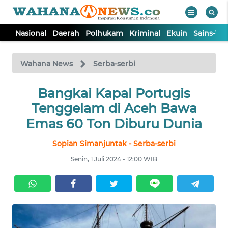
Nasional
Daerah
Polhukam
Kriminal
Ekuin
Sains-Te
WAHANA
Tutup
TV
Wahana News
Serba-serbi
NASIONAL
Bangkai Kapal Portugis
Tenggelam di Aceh Bawa
DAERAH
Emas 60 Ton Diburu Dunia
Sopian Simanjuntak - Serba-serbi
POLHUKAM
Senin, 1 Juli 2024 - 12:00 WIB
KRIMINAL
EKUIN