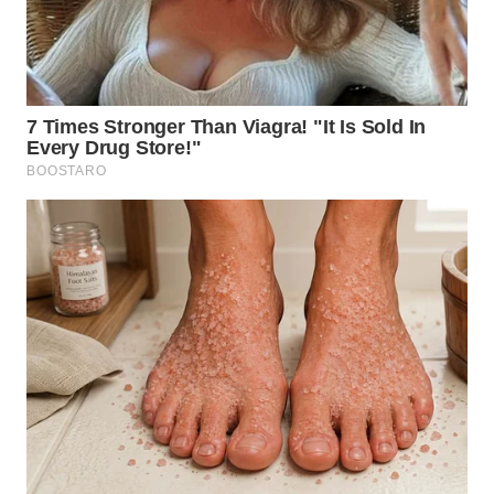
WN
KALTARA
WN
KALSEL
WN
KALTIM
WN
SULSEL
WN
GORONTALO
WN
SULUT