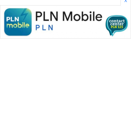
X
SONYA
ASA
NEWS
WAHANA MEDIA GROUP
|
|
|
WAHANA NEWS co
WAHANA TANI
WAHANA ADVOKAT
|
|
WAHANA INFRASTRUKTUR
WAHANA KONSUMEN
|
|
|
WAHANA LISTRIK
WAHANA TRAVEL
WAHANA TV