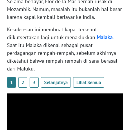
Selama berlayar, Flor de la Mar pernah rusak di
WN
Mozambik. Namun, masalah itu bukanlah hal besar
BANTEN
karena kapal kembali berlayar ke India.
WN
Kesuksesan ini membuat kapal tersebut
NTT
diikutsertakan lagi untuk menaklukkan
Malaka
.
Saat itu Malaka dikenal sebagai pusat
WN
perdagangan rempah-rempah, sebelum akhirnya
KEPRI
diketahui bahwa rempah-rempah di sana berasal
dari Maluku.
WN
PAPUA
1
2
3
Selanjutnya
Lihat Semua
WN
PAPUA
BARAT
WN
RIAU