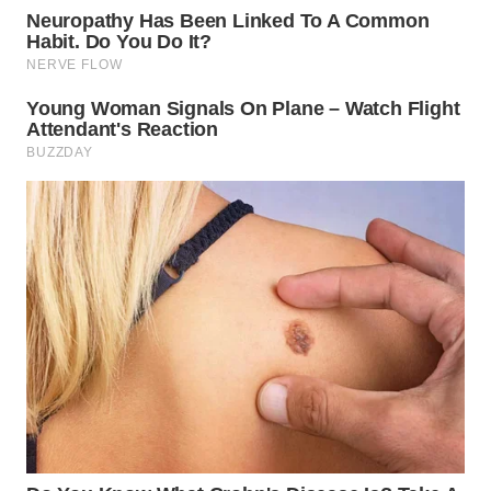
WN
MALUKU
WN
MALUT
WN
DAIRI
WN
DANAU
TOBA
WN
NIAS
WN
LANGKAT