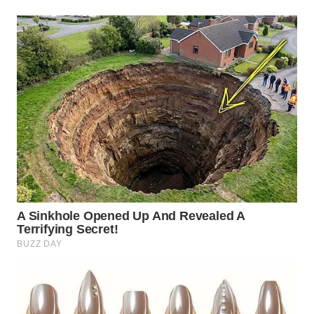
WN
BOGOR
WN
DEPOK
WN
TAPANULI
UTARA
WN
SAMOSIR
WN
PADANG
LAWAS