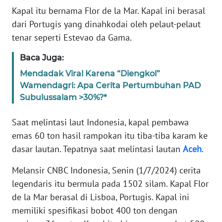
Informasi
Kapal itu bernama Flor de la Mar. Kapal ini berasal
dari Portugis yang dinahkodai oleh pelaut-pelaut
INDEKS
BERITA
tenar seperti Estevao da Gama.
Baca Juga:
KONTAK
KAMI
Mendadak Viral Karena “Diengkol”
Wamendagri: Apa Cerita Pertumbuhan PAD
Subulussalam >30%?*
INFO
IKLAN
Saat melintasi laut Indonesia, kapal pembawa
emas 60 ton hasil rampokan itu tiba-tiba karam ke
TENTANG
KAMI
dasar lautan. Tepatnya saat melintasi lautan
Aceh
.
Melansir CNBC Indonesia, Senin (1/7/2024) cerita
PEDOMAN
MEDIA
legendaris itu bermula pada 1502 silam. Kapal Flor
SIBER
de la Mar berasal di Lisboa, Portugis. Kapal ini
memiliki spesifikasi bobot 400 ton dengan
REDAKSI