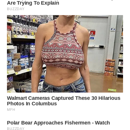
TAPANULI
TENGAH
WN DELI
SERDANG
WN
TEBING
TINGGI
WN
PAKPAK
WN
KARAWANG
WN
BEKASI