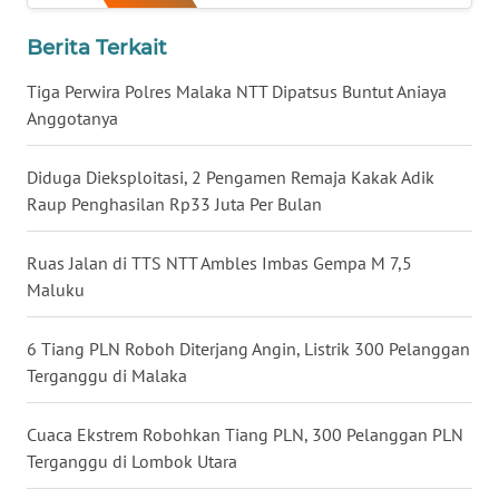
WN
Berita Terkait
BABEL
Tiga Perwira Polres Malaka NTT Dipatsus Buntut Aniaya
WN
Anggotanya
SUMBAR
Diduga Dieksploitasi, 2 Pengamen Remaja Kakak Adik
WN
Raup Penghasilan Rp33 Juta Per Bulan
SUMSEL
Ruas Jalan di TTS NTT Ambles Imbas Gempa M 7,5
WN
Maluku
BENGKULU
6 Tiang PLN Roboh Diterjang Angin, Listrik 300 Pelanggan
WN
Terganggu di Malaka
LAMPUNG
Cuaca Ekstrem Robohkan Tiang PLN, 300 Pelanggan PLN
WN
Terganggu di Lombok Utara
JATENG