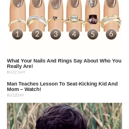
WN
SUMEDANG
WN
CIANJUR
WN
KEPULAUAN
SERIBU
WN
TANGERANG
WN
BINJAI
WN
CIREBON