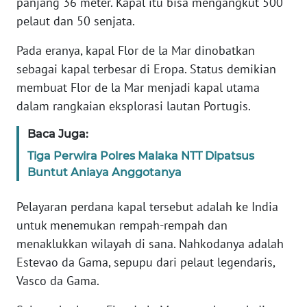
panjang 36 meter. Kapal itu bisa mengangkut 500
pelaut dan 50 senjata.
KARIR
Pada eranya, kapal Flor de la Mar dinobatkan
sebagai kapal terbesar di Eropa. Status demikian
DISCLAIMER
membuat Flor de la Mar menjadi kapal utama
Wahana
dalam rangkaian eksplorasi lautan Portugis.
News
Regional
Baca Juga:
Tiga Perwira Polres Malaka NTT Dipatsus
WN
Buntut Aniaya Anggotanya
SUMUT
Pelayaran perdana kapal tersebut adalah ke India
WN
untuk menemukan rempah-rempah dan
JAKARTA
menaklukkan wilayah di sana. Nahkodanya adalah
Estevao da Gama, sepupu dari pelaut legendaris,
WN
Vasco da Gama.
JABAR