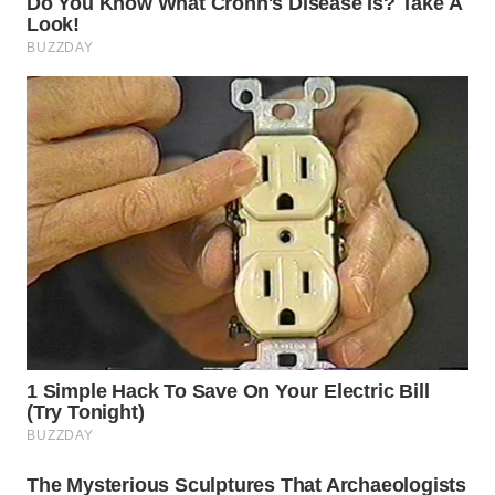
WN
TAPANULI
SELATAN
WN
TANJUNG
LESUNG
WN
KARO
WN
SIMALUNGUN
WN
LABUHANBATU
WN