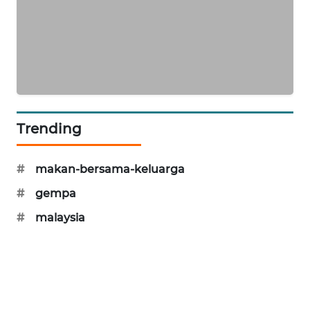
MAWAKA
ID
MARTABAT
NET
PLN
Trending
WATCH
#
makan-bersama-keluarga
MKLI
#
gempa
LPKKI
#
malaysia
LKKI
KOPEKLIN