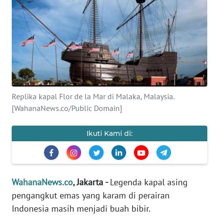
SAINS-TEKNO
KESEHATAN
INTERNASIONAL
SERBA-SERBI
Replika kapal Flor de la Mar di Malaka, Malaysia.
[WahanaNews.co/Public Domain]
PENDIDIKAN
Ikuti Kami di:
OLAHRAGA
OPINI
WahanaNews.co
, Jakarta -
Legenda kapal asing
pengangkut emas yang karam di perairan
EDITORIAL
Indonesia masih menjadi buah bibir.