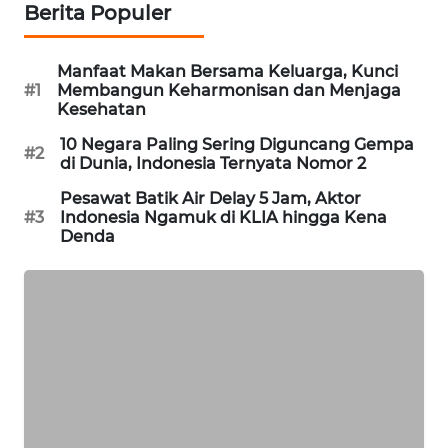
Berita Populer
WAHANA
DESA
WISATA
Manfaat Makan Bersama Keluarga, Kunci
#1
Membangun Keharmonisan dan Menjaga
Kesehatan
LAPAK
WAHANA
10 Negara Paling Sering Diguncang Gempa
#2
di Dunia, Indonesia Ternyata Nomor 2
Wahana
Pesawat Batik Air Delay 5 Jam, Aktor
Network
#3
Indonesia Ngamuk di KLIA hingga Kena
Denda
KONSUMEN
LISTRIK
MASYARAKAT
KELISTRIKAN
WALINKI
ID