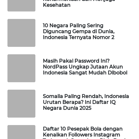
Kesehatan
WAHANA
LISTRIK
10 Negara Paling Sering
Diguncang Gempa di Dunia,
WAHANA
Indonesia Ternyata Nomor 2
TRAVEL
WAHANA
Masih Pakai Password Ini?
TV
NordPass Ungkap Jutaan Akun
Indonesia Sangat Mudah Dibobol
WAHANANEWS
ID
Somalia Paling Rendah, Indonesia
WAHANANEWS
Urutan Berapa? Ini Daftar IQ
CO ID
Negara Dunia 2025
WAHANANEWS
Daftar 10 Pesepak Bola dengan
NET
Kenaikan Followers Instagram