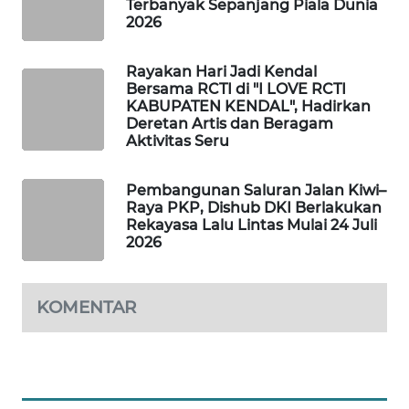
Terbanyak Sepanjang Piala Dunia
2026
WAHANA
SPORT
Rayakan Hari Jadi Kendal
Bersama RCTI di "I LOVE RCTI
WAHANA
KABUPATEN KENDAL", Hadirkan
UMKM
Deretan Artis dan Beragam
Aktivitas Seru
WAHANA
SELEB
Pembangunan Saluran Jalan Kiwi–
Raya PKP, Dishub DKI Berlakukan
Rekayasa Lalu Lintas Mulai 24 Juli
WAHANA
2026
PERSONA
WAHANA
KOMENTAR
OTOMOTIF
WAHANA
HEALTH