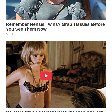
WN
PRIANGAN
TIMUR
WN
SEMARANG
WN
SOLO
WN
BOROBUDUR
WN
MADURA
WN
SURABAYA