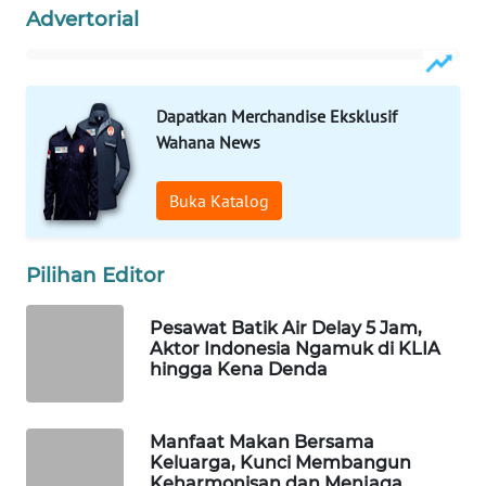
Advertorial
Wahana
Media
Group
Dapatkan Merchandise Eksklusif
WAHANA
NEWS
Wahana News
WAHANA
Buka Katalog
TANI
Pilihan Editor
WAHANA
ADVOKAT
Pesawat Batik Air Delay 5 Jam,
Aktor Indonesia Ngamuk di KLIA
WAHANA
hingga Kena Denda
INFRASTRUKTUR
WAHANA
Manfaat Makan Bersama
KONSUMEN
Keluarga, Kunci Membangun
Keharmonisan dan Menjaga