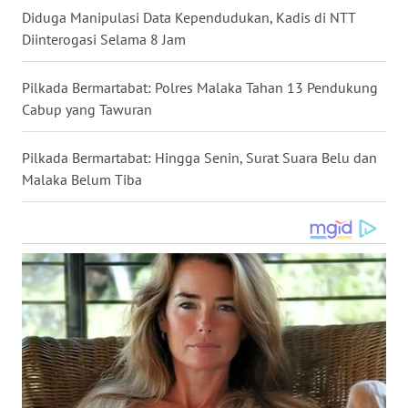
Diduga Manipulasi Data Kependudukan, Kadis di NTT
WN
Diinterogasi Selama 8 Jam
NUSANTARA
Pilkada Bermartabat: Polres Malaka Tahan 13 Pendukung
WN
Cabup yang Tawuran
JOGJA
Pilkada Bermartabat: Hingga Senin, Surat Suara Belu dan
WN
JATIM
Malaka Belum Tiba
WN
BALI
WN
KALBAR
WN
KALTENG