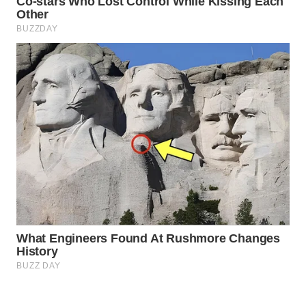
WN
NATUNA
WN
BINTAN
WN
MANDALIKA
WN
LIKUPANG
WN
LABUANBAJO
WN
BORNEO