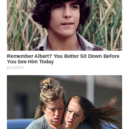
WN
INDRAMAYU
WN
KUNINGAN
WN
MAJALENGKA
WN
SUBANG
WN
SUKABUMI
WN
PURWAKARTA