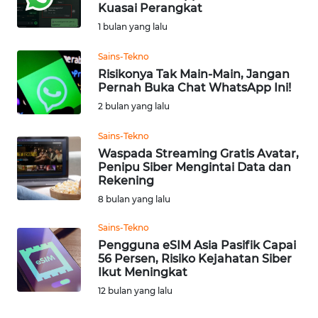
SAINS-TEKNO
Kuasai Perangkat
1 bulan yang lalu
KESEHATAN
Sains-Tekno
Risikonya Tak Main-Main, Jangan
INTERNASIONAL
Pernah Buka Chat WhatsApp Ini!
2 bulan yang lalu
SERBA-SERBI
Sains-Tekno
Waspada Streaming Gratis Avatar,
PENDIDIKAN
Penipu Siber Mengintai Data dan
Rekening
8 bulan yang lalu
OLAHRAGA
Sains-Tekno
Pengguna eSIM Asia Pasifik Capai
OPINI
56 Persen, Risiko Kejahatan Siber
Ikut Meningkat
EDITORIAL
12 bulan yang lalu