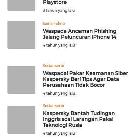
Playstore
WN
3 tahun yang lalu
SERAMBI
Sains-Tekno
Waspada Ancaman Phishing
WN
Jelang Peluncuran iPhone 14
JAMBI
4 tahun yang lalu
WN
SULTRA
Serba-serbi
Waspada! Pakar Keamanan Siber
Kaspersky Beri Tips Agar Data
WN
Perusahaan Tidak Bocor
NTB
4 tahun yang lalu
WN
Serba-serbi
SULTENG
Kaspersky Bantah Tudingan
Inggris soal Larangan Pakai
Teknologi Rusia
WN
SULBAR
4 tahun yang lalu