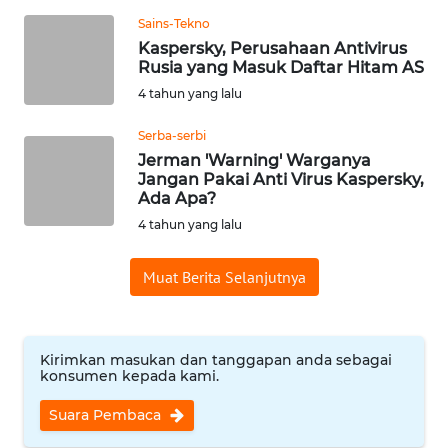
Sains-Tekno
WN
Kaspersky, Perusahaan Antivirus
BABEL
Rusia yang Masuk Daftar Hitam AS
4 tahun yang lalu
WN
SUMBAR
Serba-serbi
Jerman 'Warning' Warganya
WN
Jangan Pakai Anti Virus Kaspersky,
Ada Apa?
SUMSEL
4 tahun yang lalu
WN
BENGKULU
Muat Berita Selanjutnya
WN
LAMPUNG
Kirimkan masukan dan tanggapan anda sebagai
konsumen kepada kami.
WN
Suara Pembaca
JATENG