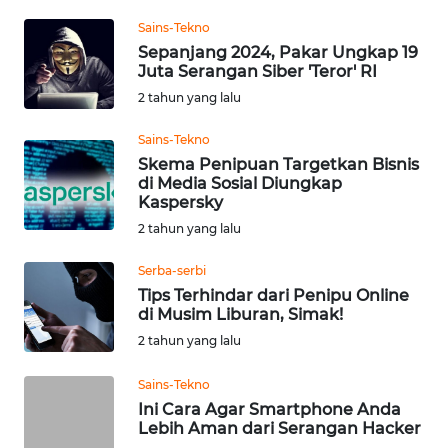
Informasi
Sains-Tekno
INDEKS
Sepanjang 2024, Pakar Ungkap 19
Juta Serangan Siber 'Teror' RI
BERITA
2 tahun yang lalu
KONTAK
Sains-Tekno
KAMI
Skema Penipuan Targetkan Bisnis
di Media Sosial Diungkap
INFO
Kaspersky
IKLAN
2 tahun yang lalu
Serba-serbi
TENTANG
KAMI
Tips Terhindar dari Penipu Online
di Musim Liburan, Simak!
2 tahun yang lalu
PEDOMAN
MEDIA
Sains-Tekno
SIBER
Ini Cara Agar Smartphone Anda
Lebih Aman dari Serangan Hacker
REDAKSI