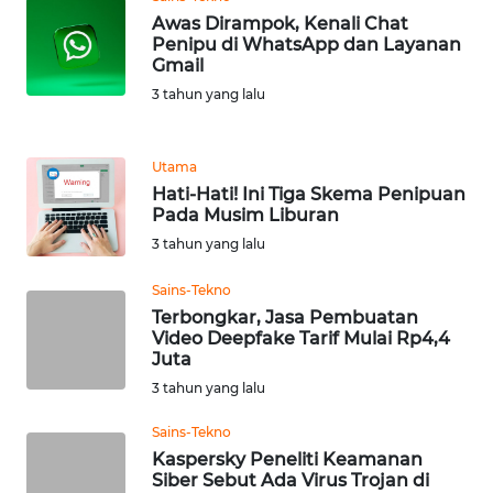
WN
Awas Dirampok, Kenali Chat
BANTEN
Penipu di WhatsApp dan Layanan
Gmail
3 tahun yang lalu
WN
NTT
Utama
WN
Hati-Hati! Ini Tiga Skema Penipuan
KEPRI
Pada Musim Liburan
3 tahun yang lalu
WN
PAPUA
Sains-Tekno
Terbongkar, Jasa Pembuatan
Video Deepfake Tarif Mulai Rp4,4
WN
Juta
PAPUA
3 tahun yang lalu
BARAT
Sains-Tekno
WN
Kaspersky Peneliti Keamanan
RIAU
Siber Sebut Ada Virus Trojan di