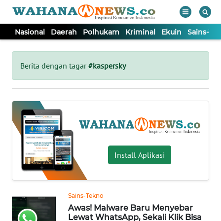
Nasional
Daerah
Polhukam
Kriminal
Ekuin
Sains-Te
WAHANA
Tutup
TV
Berita dengan tagar
#kaspersky
NASIONAL
DAERAH
POLHUKAM
Install Aplikasi
KRIMINAL
Sains-Tekno
EKUIN
Awas! Malware Baru Menyebar
Lewat WhatsApp, Sekali Klik Bisa