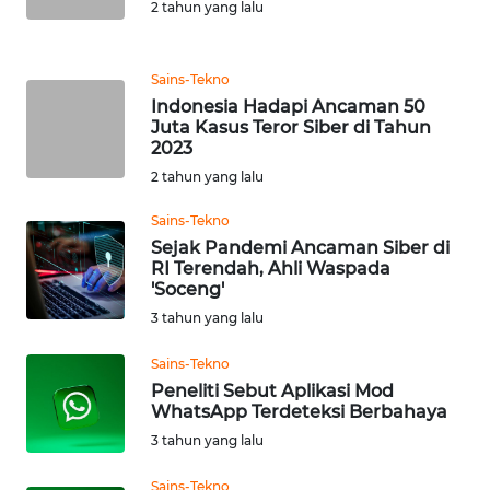
2 tahun yang lalu
KARIR
Sains-Tekno
Indonesia Hadapi Ancaman 50
DISCLAIMER
Juta Kasus Teror Siber di Tahun
2023
Wahana
2 tahun yang lalu
News
Regional
Sains-Tekno
Sejak Pandemi Ancaman Siber di
WN
RI Terendah, Ahli Waspada
SUMUT
'Soceng'
3 tahun yang lalu
WN
Sains-Tekno
JAKARTA
Peneliti Sebut Aplikasi Mod
WhatsApp Terdeteksi Berbahaya
WN
3 tahun yang lalu
JABAR
Sains-Tekno