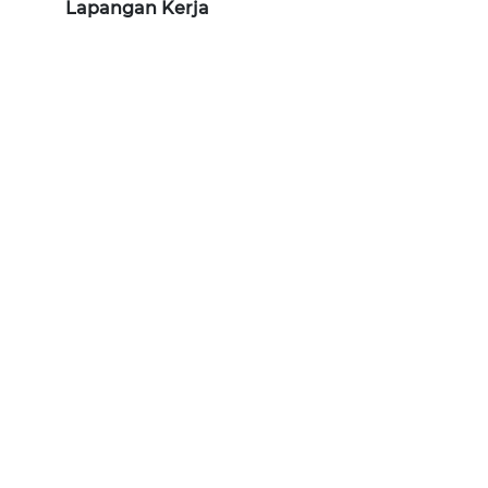
Lapangan Kerja
WN
KALTARA
WN
KALSEL
WN
KALTIM
WN
SULSEL
WN
GORONTALO
WN
SULUT