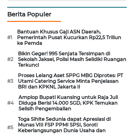
WN
Berita Populer
NUSANTARA
WN
Bantuan Khusus Gaji ASN Daerah,
JOGJA
#1
Pemerintah Pusat Kucurkan Rp22,5 Triliun
ke Pemda
WN
Bikin Geger! 995 Senjata Tersimpan di
JATIM
#2
Sekolah Jaksel, Polisi Masih Selidiki Ruangan
Terkunci
WN
Proses Lelang Aset SPPG MBG Diprotes: PT
BALI
#3
Utami Catering Service Minta Penjelasan
BRI dan KPKNL Jakarta II
WN
Amplop Bupati Kuansing untuk Raja Juli
KALBAR
#4
Diduga Berisi 14.000 SGD, KPK Temukan
Selisih Pengembalian
WN
Toga Sihite Sedunia dapat Apresiasi di
KALTENG
Munas VIII FSP PPMI SPSI, Soroti
#5
Keberlangsungan Dunia Usaha dan