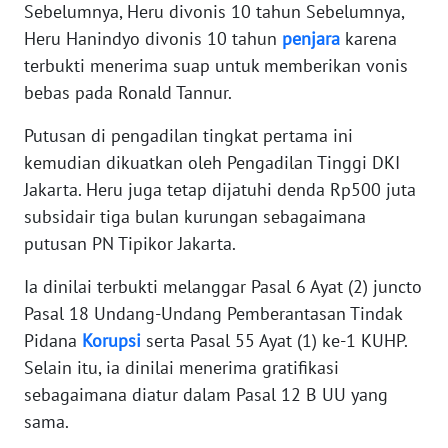
Sebelumnya, Heru divonis 10 tahun Sebelumnya,
WN
Heru Hanindyo divonis 10 tahun
penjara
karena
BANTEN
terbukti menerima suap untuk memberikan vonis
WN
bebas pada Ronald Tannur.
NTT
Putusan di pengadilan tingkat pertama ini
kemudian dikuatkan oleh Pengadilan Tinggi DKI
WN
KEPRI
Jakarta. Heru juga tetap dijatuhi denda Rp500 juta
subsidair tiga bulan kurungan sebagaimana
WN
putusan PN Tipikor Jakarta.
PAPUA
Ia dinilai terbukti melanggar Pasal 6 Ayat (2) juncto
Pasal 18 Undang-Undang Pemberantasan Tindak
WN
PAPUA
Pidana
Korupsi
serta Pasal 55 Ayat (1) ke-1 KUHP.
BARAT
Selain itu, ia dinilai menerima gratifikasi
sebagaimana diatur dalam Pasal 12 B UU yang
WN
sama.
RIAU