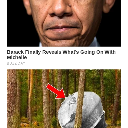
WN
NATUNA
WN
BINTAN
WN
MANDALIKA
WN
LIKUPANG
WN
LABUANBAJO
WN
BORNEO