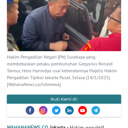
SAINS-TEKNO
KESEHATAN
INTERNASIONAL
SERBA-SERBI
Hakim Pengadilan Negeri (PN) Surabaya yang
membebaskan pelaku pembunuhan Gregorius Ronald
PENDIDIKAN
Tannur, Heru Hanindyo usai keberatannya Majelis Hakim
Pengadilan Tipikor Jakarta Pusat, Selasa (14/1/2025).
OLAHRAGA
[WahanaNews.co/Istimewa]
OPINI
Ikuti Kami di:
EDITORIAL
WAHANANEWS.CO
, Jakarta -
Hakim nonaktif