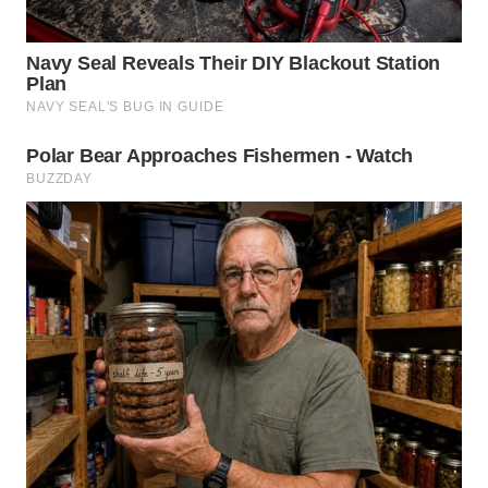
WN
SUMEDANG
WN
CIANJUR
WN
KEPULAUAN
SERIBU
WN
TANGERANG
WN
BINJAI
WN
CIREBON