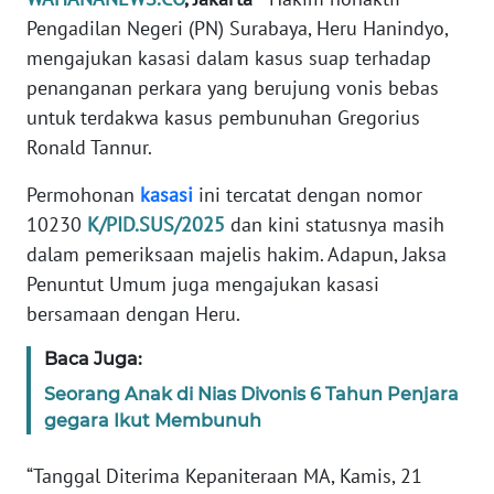
Informasi
Pengadilan Negeri (PN) Surabaya, Heru Hanindyo,
mengajukan kasasi dalam kasus suap terhadap
INDEKS
BERITA
penanganan perkara yang berujung vonis bebas
untuk terdakwa kasus pembunuhan Gregorius
KONTAK
Ronald Tannur.
KAMI
Permohonan
kasasi
ini tercatat dengan nomor
INFO
10230
K/PID.SUS/2025
dan kini statusnya masih
IKLAN
dalam pemeriksaan majelis hakim. Adapun, Jaksa
Penuntut Umum juga mengajukan kasasi
TENTANG
bersamaan dengan Heru.
KAMI
Baca Juga:
PEDOMAN
Seorang Anak di Nias Divonis 6 Tahun Penjara
MEDIA
gegara Ikut Membunuh
SIBER
“Tanggal Diterima Kepaniteraan MA, Kamis, 21
REDAKSI