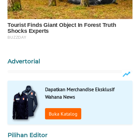
Wahana
Media
Group
WAHANA
NEWS
WAHANA
Advertorial
TANI
WAHANA
ADVOKAT
Dapatkan Merchandise Eksklusif
Wahana News
WAHANA
INFRASTRUKTUR
Buka Katalog
WAHANA
KONSUMEN
Pilihan Editor