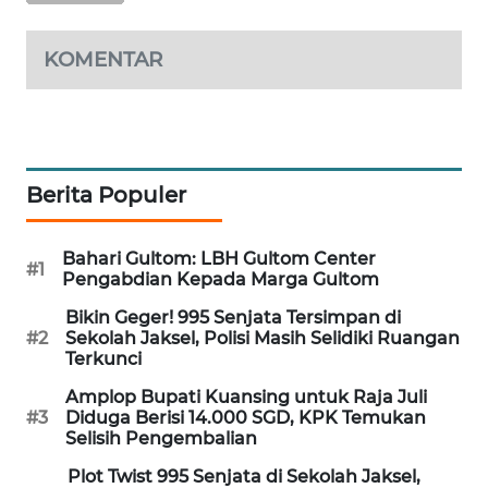
WAHANA
DESA
KOMENTAR
WISATA
LAPAK
WAHANA
Berita Populer
Wahana
Network
Bahari Gultom: LBH Gultom Center
#1
Pengabdian Kepada Marga Gultom
KONSUMEN
LISTRIK
Bikin Geger! 995 Senjata Tersimpan di
#2
Sekolah Jaksel, Polisi Masih Selidiki Ruangan
Terkunci
MASYARAKAT
KELISTRIKAN
Amplop Bupati Kuansing untuk Raja Juli
#3
Diduga Berisi 14.000 SGD, KPK Temukan
Selisih Pengembalian
WALINKI
ID
Plot Twist 995 Senjata di Sekolah Jaksel,