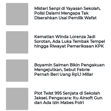
WAHANA
Misteri Senpi di Yayasan Sekolah,
LISTRIK
Polisi Dalami Mengapa Tak
Diserahkan Usai Pemilik Wafat
WAHANA
TRAVEL
Kematian Winda Lorenza Jadi
Sorotan, Ada Luka Tembak Tempel
WAHANA
hingga Riwayat Pemeriksaan KPK
TV
WAHANANEWS
Boyamin Saiman Bikin Pengakuan
ID
Mengejutkan, Sebut Febrie
Pernah Beri Uang Rp1,1 Miliar
WAHANANEWS
CO ID
Plot Twist 995 Senjata di Sekolah
Jaksel, Pengacara: Itu Airsoft Gun
WAHANANEWS
dan Ada Izin Mabes Polri
NET