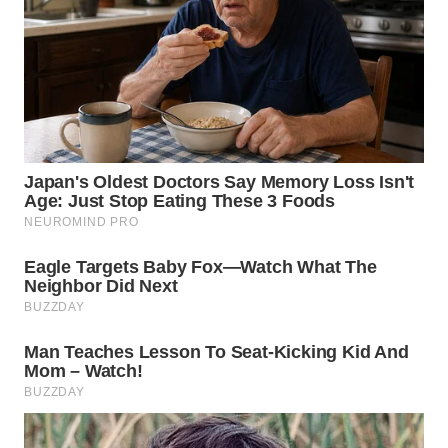
WN
TAPANULI
SELATAN
WN
TANJUNG
LESUNG
WN
KARO
WN
SIMALUNGUN
WN
LABUHANBATU
WN