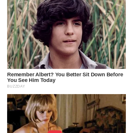
TAPANULI
TENGAH
WN DELI
SERDANG
WN
TEBING
TINGGI
WN
PAKPAK
WN
KARAWANG
WN
BEKASI