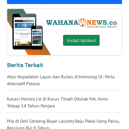
WN
BABEL
WN
SUMBAR
Install Aplikasi
WN
SUMSEL
Berita Terkait
WN
Atasi Kepadatan Lapas dan Rutan, Kriminolog UI: Perlu
BENGKULU
Alternatif Pidana
WN
Kasasi Hendry Lie di Kasus Timah Ditolak MA, Vonis
LAMPUNG
Teteap 14 Tahun Penjara
WN
Pria di Deli Serdang Bayar Laundry Baju Pakai Uang Palsu,
JATENG
Berujung Bui 9 Tahun