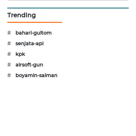
PORTAL
KONSUMEN
Trending
FORWAMKI
#
bahari-gultom
#
senjata-api
ALPERKLINAS
#
kpk
FORJASIDA
#
airsoft-gun
#
boyamin-saiman
TAMBANG
NEWS
SITUNGIR
NEWS
SIDIKALANG
NEWS