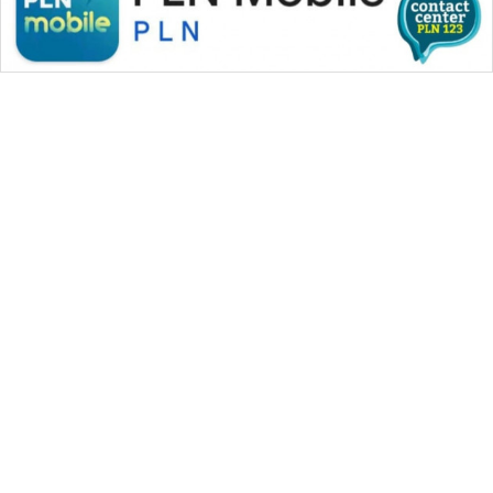
WAHANA MEDIA GROUP
|
|
|
WAHANA NEWS co
WAHANA TANI
WAHANA ADVOKAT
|
|
WAHANA INFRASTRUKTUR
WAHANA KONSUMEN
|
|
|
WAHANA LISTRIK
WAHANA TRAVEL
WAHANA TV
|
|
|
WAHANANEWS id
WAHANANEWS CO ID
WAHANANEWS NET
|
|
|
WAHANA SPORT ID
Wahana UMKM
Wahana Seleb
|
|
|
Wahana Persona
Wahana Otomotif
Wahana Health