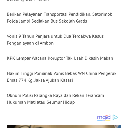
WN
NUSANTARA
Berikan Pelayanan Transportasi Pendidikan, Satbrimob
Polda Jambi Sediakan Bus Sekolah Gratis
WN
JOGJA
Vonis 9 Tahun Penjara untuk Dua Terdakwa Kasus
Penganiayaan di Ambon
WN
JATIM
KPK Lempar Wacana Koruptor Tak Usah Dikasih Makan
WN
Hakim Tinggi Ponianak Vonis Bebas WN China Pengeruk
BALI
Emas 774 Kg, Jaksa Ajukan Kasasi
WN
Oknum Polisi Palangka Raya dan Rekan Terancam
KALBAR
Hukuman Mati atau Seumur Hidup
WN
KALTENG