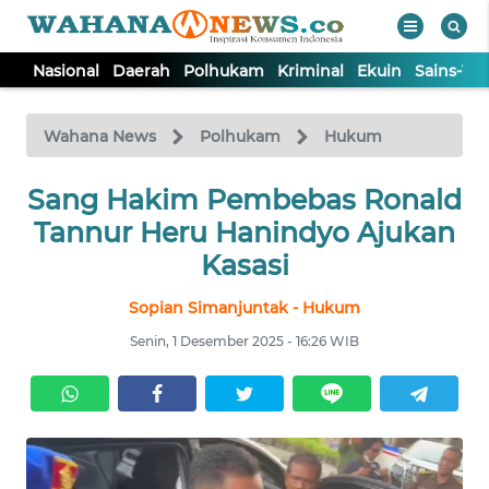
Nasional
Daerah
Polhukam
Kriminal
Ekuin
Sains-Te
WAHANA
Tutup
TV
Wahana News
Polhukam
Hukum
Sang Hakim Pembebas Ronald
NASIONAL
Tannur Heru Hanindyo Ajukan
DAERAH
Kasasi
Sopian Simanjuntak - Hukum
POLHUKAM
Senin, 1 Desember 2025 - 16:26 WIB
KRIMINAL
EKUIN