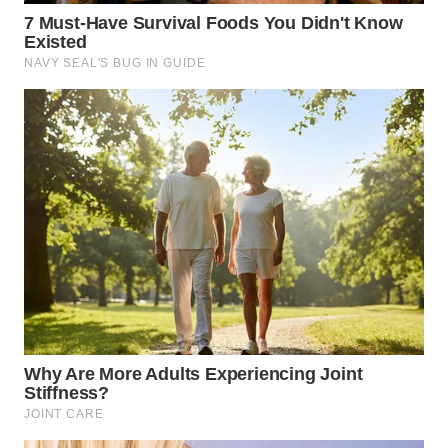
WN
INDRAMAYU
WN
KUNINGAN
WN
MAJALENGKA
WN
SUBANG
WN
SUKABUMI
WN
PURWAKARTA