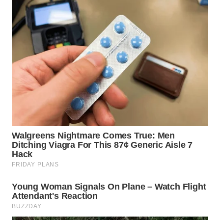
WN
KALTARA
WN
KALSEL
WN
KALTIM
WN
SULSEL
WN
GORONTALO
WN
SULUT