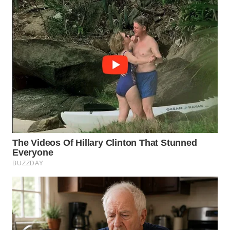
WN
MALUKU
WN
MALUT
WN
DAIRI
WN
DANAU
TOBA
WN
NIAS
WN
LANGKAT