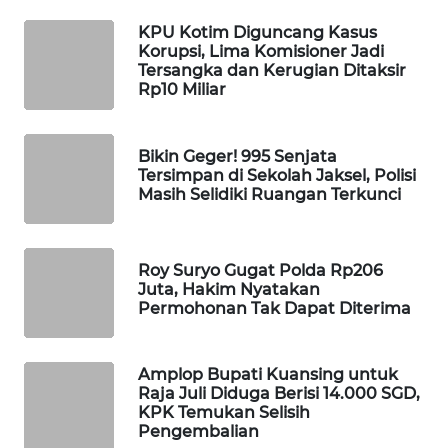
WAHANA
KPU Kotim Diguncang Kasus
SPORT
Korupsi, Lima Komisioner Jadi
Tersangka dan Kerugian Ditaksir
Rp10 Miliar
WAHANA
UMKM
Bikin Geger! 995 Senjata
WAHANA
Tersimpan di Sekolah Jaksel, Polisi
Masih Selidiki Ruangan Terkunci
SELEB
WAHANA
PERSONA
Roy Suryo Gugat Polda Rp206
Juta, Hakim Nyatakan
Permohonan Tak Dapat Diterima
WAHANA
OTOMOTIF
Amplop Bupati Kuansing untuk
Raja Juli Diduga Berisi 14.000 SGD,
WAHANA
KPK Temukan Selisih
HEALTH
Pengembalian