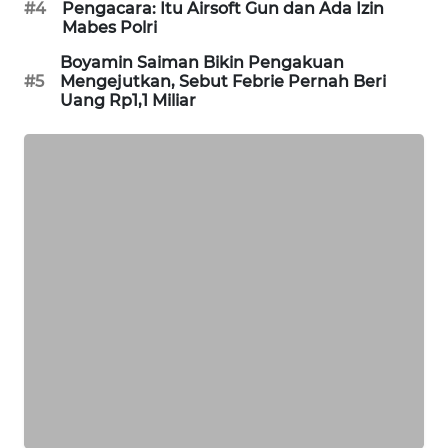
#4
Pengacara: Itu Airsoft Gun dan Ada Izin
Mabes Polri
MAWAKA
ID
Boyamin Saiman Bikin Pengakuan
#5
Mengejutkan, Sebut Febrie Pernah Beri
Uang Rp1,1 Miliar
MARTABAT
NET
PLN
WATCH
MKLI
LPKKI
LKKI
KOPEKLIN