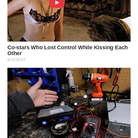
WN
BOGOR
WN
DEPOK
WN
TAPANULI
UTARA
WN
SAMOSIR
WN
PADANG
LAWAS