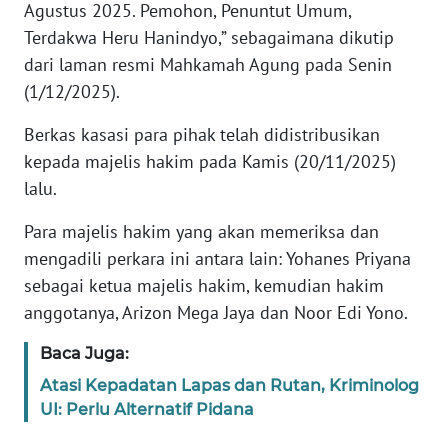
Agustus 2025. Pemohon, Penuntut Umum,
Terdakwa Heru Hanindyo,” sebagaimana dikutip
KARIR
dari laman resmi Mahkamah Agung pada Senin
(1/12/2025).
DISCLAIMER
Berkas kasasi para pihak telah didistribusikan
Wahana
kepada majelis hakim pada Kamis (20/11/2025)
News
lalu.
Regional
Para majelis hakim yang akan memeriksa dan
WN
mengadili perkara ini antara lain: Yohanes Priyana
SUMUT
sebagai ketua majelis hakim, kemudian hakim
anggotanya, Arizon Mega Jaya dan Noor Edi Yono.
WN
JAKARTA
Baca Juga:
Atasi Kepadatan Lapas dan Rutan, Kriminolog
WN
UI: Perlu Alternatif Pidana
JABAR