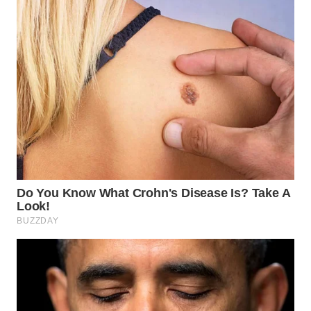
WN
PRIANGAN
TIMUR
WN
SEMARANG
WN
SOLO
WN
BOROBUDUR
WN
MADURA
WN
SURABAYA