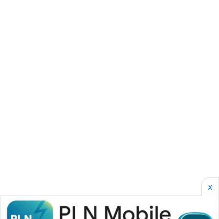
SONYA
ASA
NEWS
X