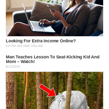
WN
TAPANULI
SELATAN
WN
TANJUNG
LESUNG
WN
KARO
WN
SIMALUNGUN
WN
LABUHANBATU
WN