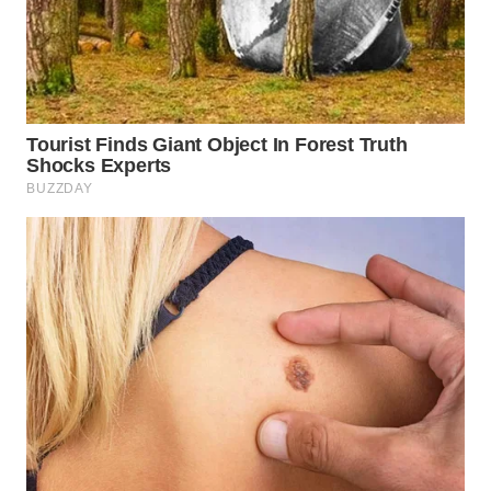
TAPANULI
TENGAH
WN DELI
SERDANG
WN
TEBING
TINGGI
WN
PAKPAK
WN
KARAWANG
WN
BEKASI