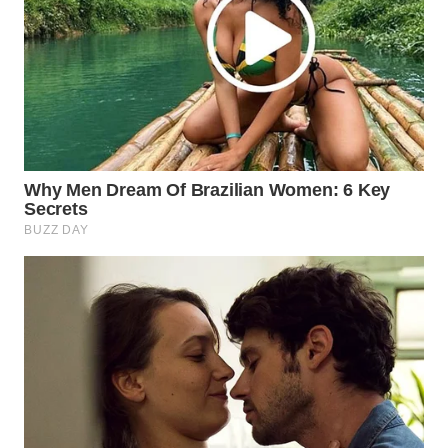
WN
INDRAMAYU
WN
KUNINGAN
WN
MAJALENGKA
WN
SUBANG
WN
SUKABUMI
WN
PURWAKARTA