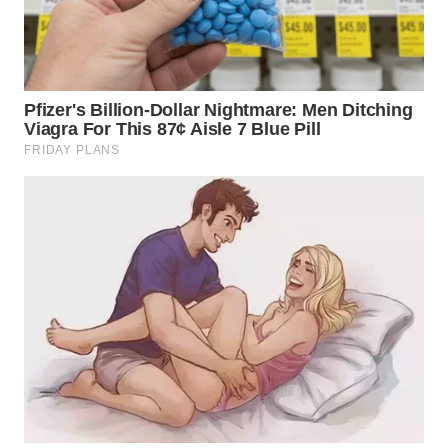
WN
NUSANTARA
WN
JOGJA
WN
JATIM
WN
BALI
WN
KALBAR
WN
KALTENG