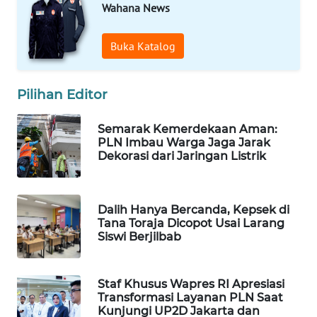
Wahana News
WAHANA
LISTRIK
Buka Katalog
WAHANA
TRAVEL
Pilihan Editor
WAHANA
Semarak Kemerdekaan Aman:
TV
PLN Imbau Warga Jaga Jarak
Dekorasi dari Jaringan Listrik
WAHANANEWS
ID
Dalih Hanya Bercanda, Kepsek di
Tana Toraja Dicopot Usai Larang
WAHANANEWS
Siswi Berjilbab
CO ID
WAHANANEWS
Staf Khusus Wapres RI Apresiasi
Transformasi Layanan PLN Saat
NET
Kunjungi UP2D Jakarta dan