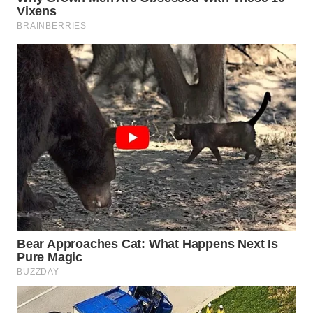
WN
NATUNA
WN
BINTAN
WN
MANDALIKA
WN
LIKUPANG
WN
LABUANBAJO
WN
BORNEO