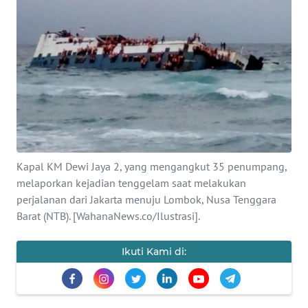
SAINS-TEKNO
KESEHATAN
INTERNASIONAL
SERBA-SERBI
PENDIDIKAN
Kapal KM Dewi Jaya 2, yang mengangkut 35 penumpang,
melaporkan kejadian tenggelam saat melakukan
OLAHRAGA
perjalanan dari Jakarta menuju Lombok, Nusa Tenggara
Barat (NTB). [WahanaNews.co/Ilustrasi].
OPINI
Ikuti Kami di:
EDITORIAL