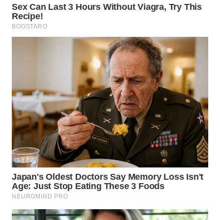
WN
KALTARA
WN
KALSEL
WN
KALTIM
WN
SULSEL
WN
GORONTALO
WN
SULUT