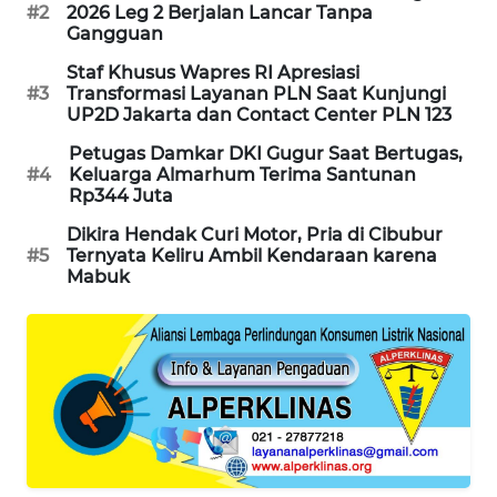
#2
2026 Leg 2 Berjalan Lancar Tanpa
Gangguan
MAWAKA
ID
Staf Khusus Wapres RI Apresiasi
#3
Transformasi Layanan PLN Saat Kunjungi
UP2D Jakarta dan Contact Center PLN 123
MARTABAT
NET
Petugas Damkar DKI Gugur Saat Bertugas,
#4
Keluarga Almarhum Terima Santunan
Rp344 Juta
PLN
WATCH
Dikira Hendak Curi Motor, Pria di Cibubur
#5
Ternyata Keliru Ambil Kendaraan karena
Mabuk
MKLI
LPKKI
LKKI
KOPEKLIN