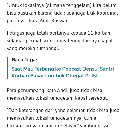
Informasi
"Untuk lokasinya (di mana tenggelam) kita belum
bisa pastikan karena tidak ada juga titik koordinat
INDEKS
pastinya," kata Andi Raswan.
BERITA
Petugas juga telah bertanya kepada 11 korban
KONTAK
selamat perihal kronologis tenggelamnya kapal
KAMI
yang mereka tumpangi.
INFO
Baca Juga:
IKLAN
Saat Mau Terbang ke Podcast Densu, Santri
Korban Bakar Lombok Dicegat Polisi
TENTANG
KAMI
Para penumpang, kata Andi, juga tidak bisa
memastikan lokasi tenggelam kapal tersebut.
PEDOMAN
MEDIA
"Dan keterangan dari yang selamat, tidak bisa juga
SIBER
memastikan lokasi tenggelamnya. Cuma
terdamparnya di sini, di Selayar," sambungnya.
REDAKSI