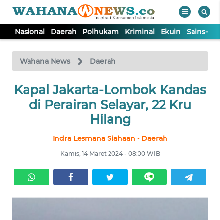
Nasional
Daerah
Polhukam
Kriminal
Ekuin
Sains-Te
WAHANA
Tutup
TV
Wahana News
Daerah
Kapal Jakarta-Lombok Kandas
NASIONAL
di Perairan Selayar, 22 Kru
DAERAH
Hilang
Indra Lesmana Siahaan - Daerah
POLHUKAM
Kamis, 14 Maret 2024 - 08:00 WIB
KRIMINAL
EKUIN