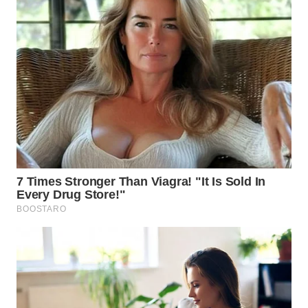
WN
MALUKU
WN
MALUT
WN
DAIRI
WN
DANAU
TOBA
WN
NIAS
WN
LANGKAT