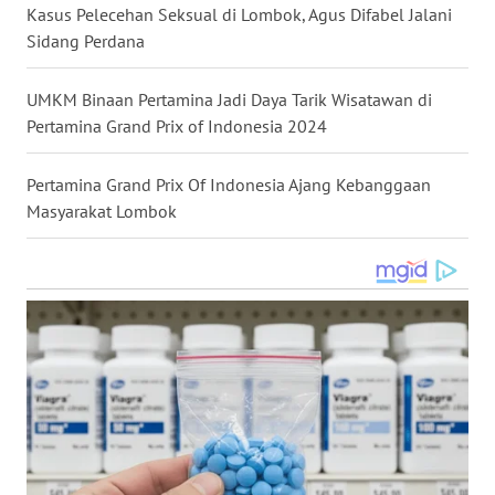
Kasus Pelecehan Seksual di Lombok, Agus Difabel Jalani
WN
Sidang Perdana
BABEL
UMKM Binaan Pertamina Jadi Daya Tarik Wisatawan di
WN
Pertamina Grand Prix of Indonesia 2024
SUMBAR
Pertamina Grand Prix Of Indonesia Ajang Kebanggaan
WN
Masyarakat Lombok
SUMSEL
WN
BENGKULU
WN
LAMPUNG
WN
JATENG