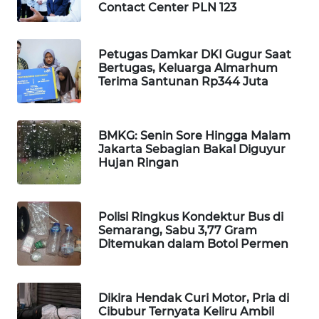
Contact Center PLN 123
WAHANA
SPORT
Petugas Damkar DKI Gugur Saat
Bertugas, Keluarga Almarhum
WAHANA
Terima Santunan Rp344 Juta
UMKM
WAHANA
BMKG: Senin Sore Hingga Malam
SELEB
Jakarta Sebagian Bakal Diguyur
Hujan Ringan
WAHANA
PERSONA
Polisi Ringkus Kondektur Bus di
WAHANA
Semarang, Sabu 3,77 Gram
OTOMOTIF
Ditemukan dalam Botol Permen
WAHANA
HEALTH
Dikira Hendak Curi Motor, Pria di
Cibubur Ternyata Keliru Ambil