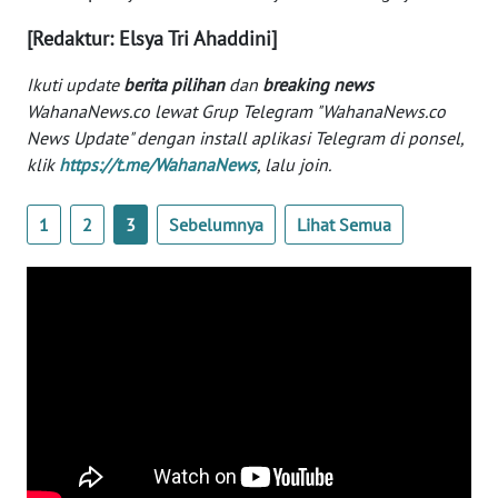
[Redaktur: Elsya Tri Ahaddini]
KARIR
Ikuti update
berita pilihan
dan
breaking news
WahanaNews.co lewat Grup Telegram "WahanaNews.co
DISCLAIMER
News Update" dengan install aplikasi Telegram di ponsel,
klik
https://t.me/WahanaNews
, lalu join.
Wahana
News
Regional
1
2
3
Sebelumnya
Lihat Semua
WN
SUMUT
WN
JAKARTA
WN
JABAR