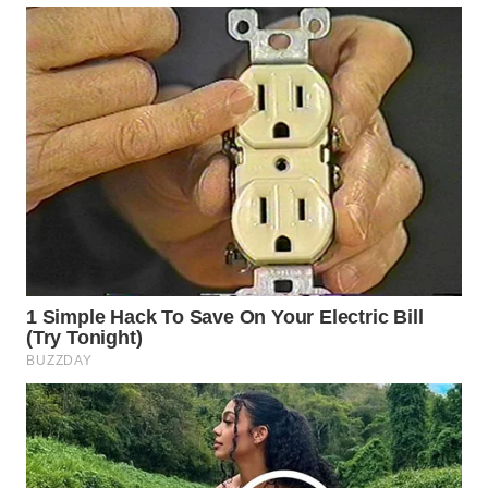
WN
SUMEDANG
WN
CIANJUR
WN
KEPULAUAN
SERIBU
WN
TANGERANG
WN
BINJAI
WN
CIREBON