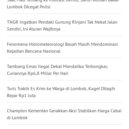
Lombok Dicegat Polisi
WN
SERAMBI
TNGR Ingatkan Pendaki Gunung Rinjani Tak Nekat Jalan
Sendiri, Ini Aturan Wajibnya
WN
JAMBI
Fenomena Hidrometeorologi Basah Masih Mendominasi
Kejadian Bencana Nasional
WN
SULTRA
Tambang Emas Ilegal Dekat Mandalika Terbongkar,
Curiannya Rp6,8 Miliar Per Hari
WN
NTB
Turis Traktir Es Krim ke Warga di Lombok, Kaget Ditagih
WN
Bayar Rp1 Juta
SULTENG
Champion Kementan Gerakkan Aksi Stabilkan Harga Cabai
WN
di Lombok
SULBAR