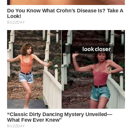
WN
BOGOR
WN
DEPOK
WN
TAPANULI
UTARA
WN
SAMOSIR
WN
PADANG
LAWAS