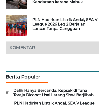
Kendaraan karena Mabuk
WAHANA
DESA
WISATA
PLN Hadirkan Listrik Andal, SEA V
League 2026 Leg 2 Berjalan
LAPAK
Lancar Tanpa Gangguan
WAHANA
Wahana
KOMENTAR
Network
KONSUMEN
LISTRIK
Berita Populer
MASYARAKAT
KELISTRIKAN
Dalih Hanya Bercanda, Kepsek di Tana
#1
Toraja Dicopot Usai Larang Siswi Berjilbab
WALINKI
ID
PLN Hadirkan Listrik Andal, SEA V League