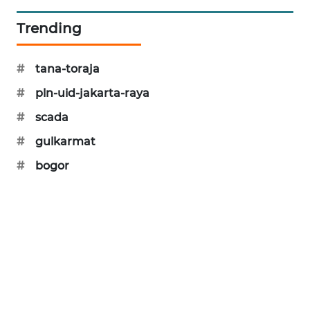
PORTAL
Trending
KONSUMEN
FORWAMKI
#
tana-toraja
#
pln-uid-jakarta-raya
ALPERKLINAS
#
scada
FORJASIDA
#
gulkarmat
#
bogor
TAMBANG
NEWS
SITUNGIR
NEWS
SIDIKALANG
NEWS