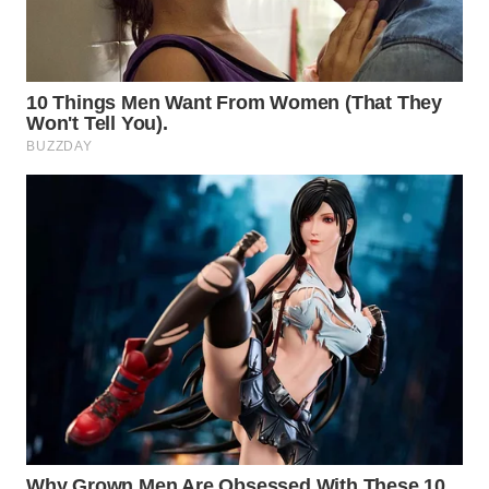
WN
PRIANGAN
TIMUR
WN
SEMARANG
WN
SOLO
WN
BOROBUDUR
WN
MADURA
WN
SURABAYA