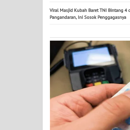
NUSANTARA
Viral Masjid Kubah Baret TNI Bintang 4 
Pangandaran, Ini Sosok Penggagasnya
WN
JOGJA
WN
JATIM
WN
BALI
WN
KALBAR
WN
KALTENG
WN