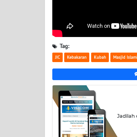
SERAMBI
WN
JAMBI
WN
Tag:
SULTRA
JIC
Kebakaran
Kubah
Masjid Islam
WN
NTB
WN
SULTENG
WN
Jadilah
SULBAR
WN