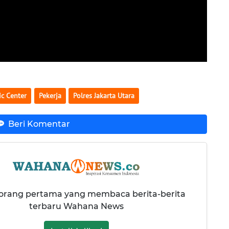
ic Center
Pekerja
Polres Jakarta Utara
Beri Komentar
 orang pertama yang membaca berita-berita
terbaru Wahana News