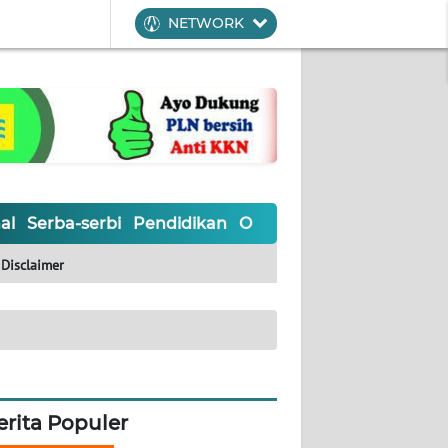
NETWORK
al
Serba-serbi
Pendidikan
Olahraga
Opini
Editoria
Disclaimer
erita Populer