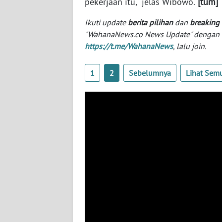
pekerjaan itu," jelas Wibowo.
[tum]
Ikuti update
berita pilihan
dan
breaking
WN
"WahanaNews.co News Update" dengan ins
NTT
https://t.me/WahanaNews
, lalu join.
WN
KEPRI
1
2
Sebelumnya
Lihat Sem
WN
PAPUA
WN
PAPUA
BARAT
WN
RIAU
WN