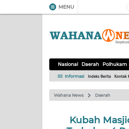
MENU
WAHANA
Tutup
TV
NASIONAL
DAERAH
POLHUKAM
KRIMINAL
EKUIN
SAINS-
KESEHATAN
INTERNASIONAL
Nasional
Daerah
Polhukam
TEKNO
Informasi
Indeks Berita
Kontak 
SERBA-
PENDIDIKAN
OLAHRAGA
OPINI
SERBI
Wahana News
Daerah
EDITORIAL
Kubah Masjid
Informasi