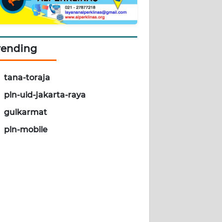
rending
tana-toraja
pln-uid-jakarta-raya
gulkarmat
pln-mobile