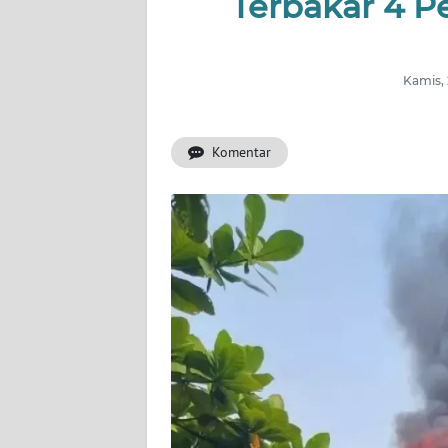
Terbakar 4 Pe
INDEKS
BERITA
Kamis, 
KONTAK
KAMI
Komentar
INFO
IKLAN
TENTANG
KAMI
PEDOMAN
MEDIA
SIBER
REDAKSI