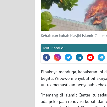
KARIR
DISCLAIMER
Wahana
News
Kebakaran kubah Masjid Islamic Center di 
Regional
Ikuti Kami di:
WN
SUMUT
WN
JAKARTA
Pihaknya menduga, kebakaran ini di
begitu, Wibowo menyebut pihaknya 
WN
untuk memastikan penyebab kebaka
JABAR
"Memang di Islamic Center itu seda
ada pekerjaan renovasi kubah dan
WN
BANTEN