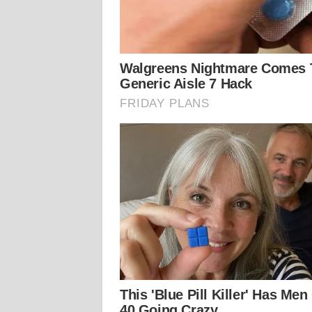
KALTARA
WN
KALSEL
WN
KALTIM
WN
SULSEL
WN
GORONTALO
WN
SULUT
WN
MALUKU