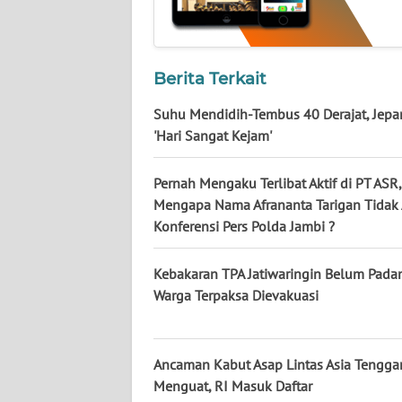
BABEL
WN
SUMBAR
Berita Terkait
Suhu Mendidih-Tembus 40 Derajat, Jepa
WN
'Hari Sangat Kejam'
SUMSEL
Pernah Mengaku Terlibat Aktif di PT ASR,
WN
Mengapa Nama Afrananta Tarigan Tidak 
BENGKULU
Konferensi Pers Polda Jambi ?
WN
Kebakaran TPA Jatiwaringin Belum Pada
LAMPUNG
Warga Terpaksa Dievakuasi
WN
JATENG
Ancaman Kabut Asap Lintas Asia Tengga
Menguat, RI Masuk Daftar
WN