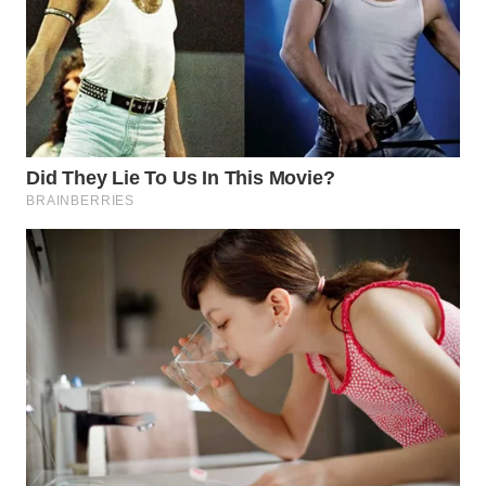
WN
NATUNA
WN
BINTAN
WN
MANDALIKA
WN
LIKUPANG
WN
LABUANBAJO
WN
BORNEO