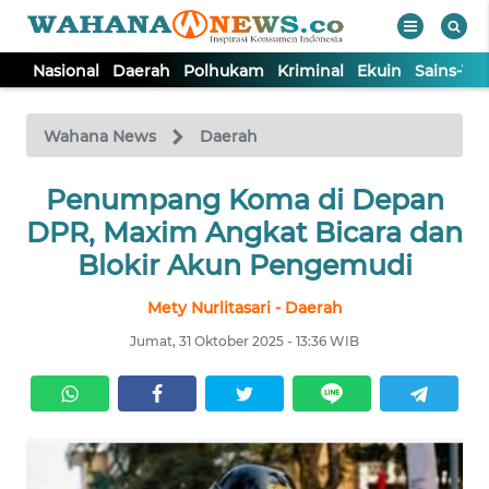
Nasional
Daerah
Polhukam
Kriminal
Ekuin
Sains-Te
WAHANA
Tutup
TV
Wahana News
Daerah
NASIONAL
Penumpang Koma di Depan
DPR, Maxim Angkat Bicara dan
DAERAH
Blokir Akun Pengemudi
Mety Nurlitasari - Daerah
POLHUKAM
Jumat, 31 Oktober 2025 - 13:36 WIB
KRIMINAL
EKUIN