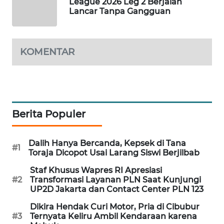
League 2026 Leg 2 Berjalan
WAHANA
Lancar Tanpa Gangguan
DESA
WISATA
KOMENTAR
LAPAK
WAHANA
Wahana
Network
Berita Populer
KONSUMEN
LISTRIK
Dalih Hanya Bercanda, Kepsek di Tana
#1
Toraja Dicopot Usai Larang Siswi Berjilbab
MASYARAKAT
Staf Khusus Wapres RI Apresiasi
KELISTRIKAN
#2
Transformasi Layanan PLN Saat Kunjungi
UP2D Jakarta dan Contact Center PLN 123
WALINKI
Dikira Hendak Curi Motor, Pria di Cibubur
ID
#3
Ternyata Keliru Ambil Kendaraan karena