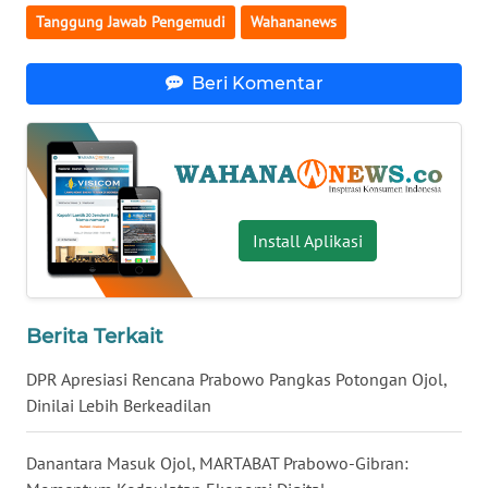
Tanggung Jawab Pengemudi
Wahananews
WN
BABEL
Beri Komentar
WN
SUMBAR
WN
SUMSEL
Install Aplikasi
WN
BENGKULU
Berita Terkait
WN
LAMPUNG
DPR Apresiasi Rencana Prabowo Pangkas Potongan Ojol,
Dinilai Lebih Berkeadilan
WN
JATENG
Danantara Masuk Ojol, MARTABAT Prabowo-Gibran: