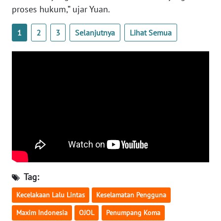
proses hukum,” ujar Yuan.
WN
SERAMBI
1
2
3
Selanjutnya
Lihat Semua
WN
JAMBI
WN
SULTRA
WN
NTB
WN
SULTENG
Tag:
Kecelakaan Lalu Lintas
Keselamatan Pengguna
WN
SULBAR
Maxim Indonesia
OJOL
Penumpang Koma