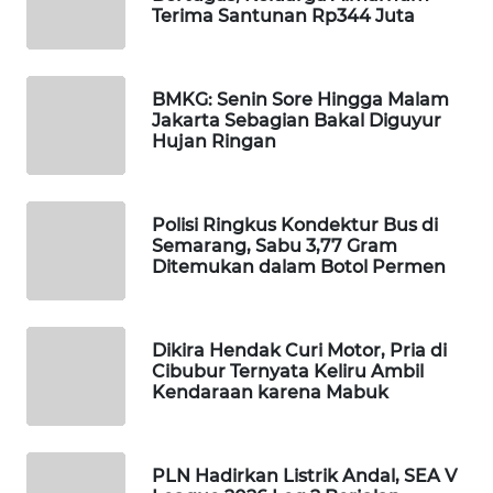
Terima Santunan Rp344 Juta
WAHANA
SPORT
BMKG: Senin Sore Hingga Malam
WAHANA
Jakarta Sebagian Bakal Diguyur
UMKM
Hujan Ringan
WAHANA
SELEB
Polisi Ringkus Kondektur Bus di
Semarang, Sabu 3,77 Gram
Ditemukan dalam Botol Permen
WAHANA
PERSONA
Dikira Hendak Curi Motor, Pria di
WAHANA
Cibubur Ternyata Keliru Ambil
OTOMOTIF
Kendaraan karena Mabuk
WAHANA
HEALTH
PLN Hadirkan Listrik Andal, SEA V