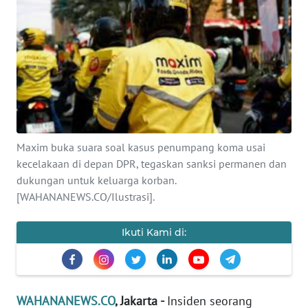
SAINS-TEKNO
KESEHATAN
INTERNASIONAL
SERBA-SERBI
Maxim buka suara soal kasus penumpang koma usai
PENDIDIKAN
kecelakaan di depan DPR, tegaskan sanksi permanen dan
dukungan untuk keluarga korban.
[WAHANANEWS.CO/Ilustrasi].
OLAHRAGA
Ikuti Kami di:
OPINI
EDITORIAL
WAHANANEWS.CO
, Jakarta -
Insiden seorang