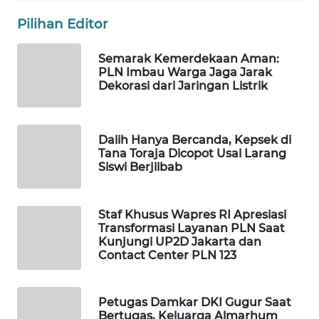
WAHANA
Pilihan Editor
LISTRIK
Semarak Kemerdekaan Aman:
PLN Imbau Warga Jaga Jarak
WAHANA
Dekorasi dari Jaringan Listrik
TRAVEL
WAHANA
Dalih Hanya Bercanda, Kepsek di
TV
Tana Toraja Dicopot Usai Larang
Siswi Berjilbab
WAHANANEWS
ID
Staf Khusus Wapres RI Apresiasi
Transformasi Layanan PLN Saat
WAHANANEWS
Kunjungi UP2D Jakarta dan
CO ID
Contact Center PLN 123
WAHANANEWS
NET
Petugas Damkar DKI Gugur Saat
Bertugas, Keluarga Almarhum