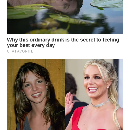
WN
BOGOR
WN
DEPOK
WN
TAPANULI
UTARA
WN
SAMOSIR
WN
PADANG
LAWAS