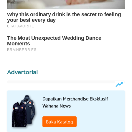
Wahana
Media
Group
WAHANA
NEWS
WAHANA
TANI
Advertorial
WAHANA
ADVOKAT
WAHANA
Dapatkan Merchandise Eksklusif
INFRASTRUKTUR
Wahana News
WAHANA
Buka Katalog
KONSUMEN