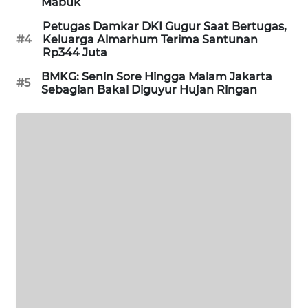
Mabuk
MAWAKA
Petugas Damkar DKI Gugur Saat Bertugas,
ID
#4
Keluarga Almarhum Terima Santunan
Rp344 Juta
MARTABAT
BMKG: Senin Sore Hingga Malam Jakarta
#5
NET
Sebagian Bakal Diguyur Hujan Ringan
PLN
WATCH
MKLI
LPKKI
LKKI
KOPEKLIN