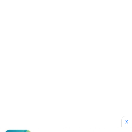
SONYA
ASA
NEWS
X