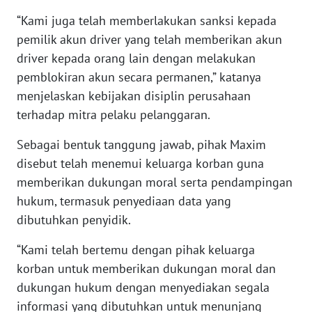
WN
“Kami juga telah memberlakukan sanksi kepada
BANTEN
pemilik akun driver yang telah memberikan akun
driver kepada orang lain dengan melakukan
WN
pemblokiran akun secara permanen,” katanya
NTT
menjelaskan kebijakan disiplin perusahaan
terhadap mitra pelaku pelanggaran.
WN
KEPRI
Sebagai bentuk tanggung jawab, pihak Maxim
disebut telah menemui keluarga korban guna
WN
memberikan dukungan moral serta pendampingan
PAPUA
hukum, termasuk penyediaan data yang
WN
dibutuhkan penyidik.
PAPUA
BARAT
“Kami telah bertemu dengan pihak keluarga
korban untuk memberikan dukungan moral dan
WN
dukungan hukum dengan menyediakan segala
RIAU
informasi yang dibutuhkan untuk menunjang