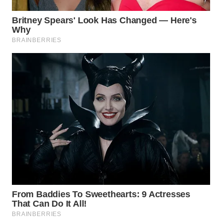
WN
SUMEDANG
WN
CIANJUR
WN
KEPULAUAN
SERIBU
WN
TANGERANG
WN
BINJAI
WN
CIREBON