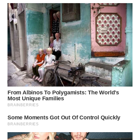
WN
INDRAMAYU
WN
KUNINGAN
WN
MAJALENGKA
WN
SUBANG
WN
SUKABUMI
WN
PURWAKARTA