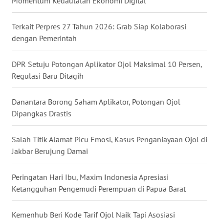
Momentum Kedaulatan Ekonomi Digital
WN
NUSANTARA
Terkait Perpres 27 Tahun 2026: Grab Siap Kolaborasi
dengan Pemerintah
WN
JOGJA
DPR Setuju Potongan Aplikator Ojol Maksimal 10 Persen,
Regulasi Baru Ditagih
WN
JATIM
Danantara Borong Saham Aplikator, Potongan Ojol
Dipangkas Drastis
WN
BALI
Salah Titik Alamat Picu Emosi, Kasus Penganiayaan Ojol di
Jakbar Berujung Damai
WN
KALBAR
Peringatan Hari Ibu, Maxim Indonesia Apresiasi
Ketangguhan Pengemudi Perempuan di Papua Barat
WN
KALTENG
Kemenhub Beri Kode Tarif Ojol Naik Tapi Asosiasi