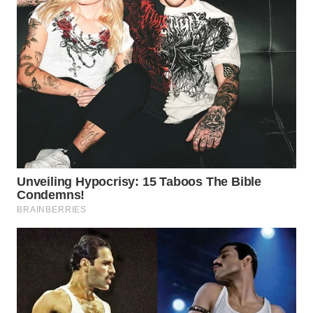
WN
PRIANGAN
TIMUR
WN
SEMARANG
WN
SOLO
WN
BOROBUDUR
WN
MADURA
WN
SURABAYA