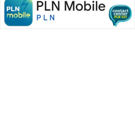
WAHANA MEDIA GROUP
|
|
|
WAHANA NEWS co
WAHANA TANI
WAHANA ADVOKAT
|
|
WAHANA INFRASTRUKTUR
WAHANA KONSUMEN
|
|
|
WAHANA LISTRIK
WAHANA TRAVEL
WAHANA TV
|
|
|
WAHANANEWS id
WAHANANEWS CO ID
WAHANANEWS NET