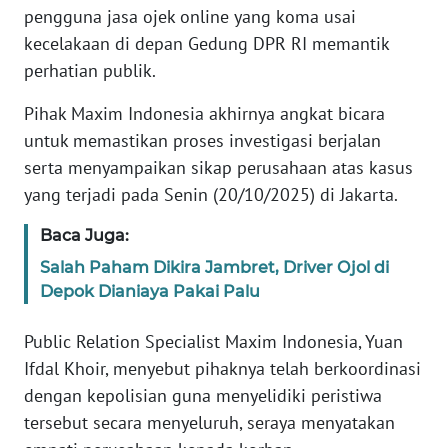
Informasi
pengguna jasa ojek online yang koma usai
kecelakaan di depan Gedung DPR RI memantik
INDEKS
perhatian publik.
BERITA
Pihak Maxim Indonesia akhirnya angkat bicara
KONTAK
untuk memastikan proses investigasi berjalan
KAMI
serta menyampaikan sikap perusahaan atas kasus
yang terjadi pada Senin (20/10/2025) di Jakarta.
INFO
IKLAN
Baca Juga:
Salah Paham Dikira Jambret, Driver Ojol di
TENTANG
Depok Dianiaya Pakai Palu
KAMI
Public Relation Specialist Maxim Indonesia, Yuan
PEDOMAN
Ifdal Khoir, menyebut pihaknya telah berkoordinasi
MEDIA
SIBER
dengan kepolisian guna menyelidiki peristiwa
tersebut secara menyeluruh, seraya menyatakan
REDAKSI