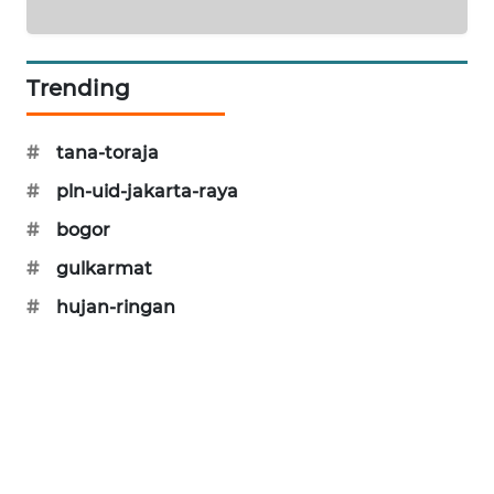
PORTAL
KONSUMEN
Trending
FORWAMKI
#
tana-toraja
ALPERKLINAS
#
pln-uid-jakarta-raya
FORJASIDA
#
bogor
#
gulkarmat
TAMBANG
NEWS
#
hujan-ringan
SITUNGIR
NEWS
SIDIKALANG
NEWS