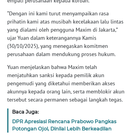
empati perusahaan kepada korban.
“Dengan ini kami turut menyampaikan rasa
KARIR
prihatin kami atas musibah kecelakaan lalu lintas
yang dialami oleh pengguna Maxim di Jakarta,”
DISCLAIMER
ujar Yuan dalam keterangannya Kamis
(30/10/2025), yang menegaskan komitmen
Wahana
News
perusahaan dalam mendukung proses hukum.
Regional
Yuan menjelaskan bahwa Maxim telah
WN
menjatuhkan sanksi kepada pemilik akun
SUMUT
pengemudi yang diketahui memberikan akses
akunnya kepada orang lain, serta memblokir akun
WN
tersebut secara permanen sebagai langkah tegas.
JAKARTA
Baca Juga:
WN
DPR Apresiasi Rencana Prabowo Pangkas
JABAR
Potongan Ojol, Dinilai Lebih Berkeadilan