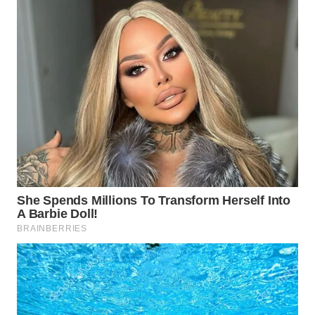
WN
MALUKU
WN
MALUT
WN
DAIRI
WN
DANAU
TOBA
WN
NIAS
WN
LANGKAT