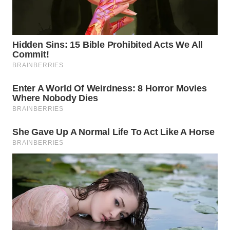
TAPANULI
TENGAH
WN DELI
SERDANG
WN
TEBING
TINGGI
WN
PAKPAK
WN
KARAWANG
WN
BEKASI