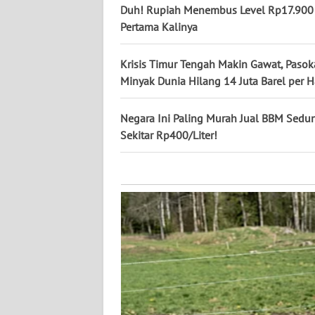
KALTARA
Duh! Rupiah Menembus Level Rp17.900
Pertama Kalinya
WN
KALSEL
Krisis Timur Tengah Makin Gawat, Paso
Minyak Dunia Hilang 14 Juta Barel per H
WN
KALTIM
Negara Ini Paling Murah Jual BBM Sedu
Sekitar Rp400/Liter!
WN
SULSEL
WN
GORONTALO
WN
SULUT
WN
MALUKU