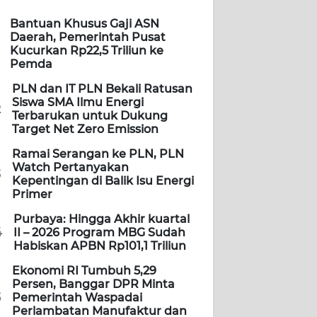
Bantuan Khusus Gaji ASN
Daerah, Pemerintah Pusat
Kucurkan Rp22,5 Triliun ke
Pemda
PLN dan IT PLN Bekali Ratusan
Siswa SMA Ilmu Energi
2
Terbarukan untuk Dukung
Target Net Zero Emission
Ramai Serangan ke PLN, PLN
Watch Pertanyakan
3
Kepentingan di Balik Isu Energi
Primer
Purbaya: Hingga Akhir kuartal
4
II – 2026 Program MBG Sudah
Habiskan APBN Rp101,1 Triliun
Ekonomi RI Tumbuh 5,29
Persen, Banggar DPR Minta
5
Pemerintah Waspadai
Perlambatan Manufaktur dan