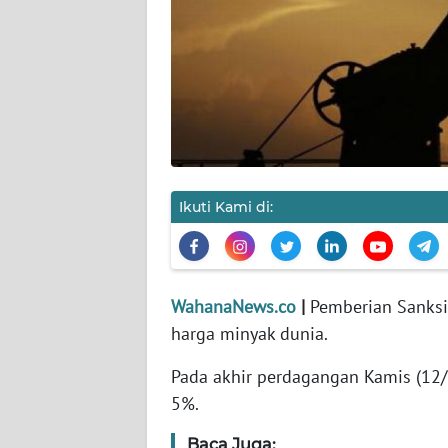
KARIR
DISCLAIMER
Wahana
News
Regional
WN
Ikuti Kami di:
SUMUT
WN
JAKARTA
WahanaNews.co
|
Pemberian Sanksi
harga minyak dunia.
WN
JABAR
Pada akhir perdagangan Kamis (12/
5%.
WN
Baca Juga:
BANTEN