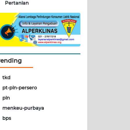
Pertanian
rending
tkd
pt-pln-persero
pln
menkeu-purbaya
bps