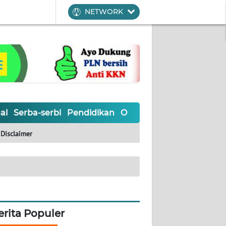
NETWORK
al
Serba-serbi
Pendidikan
Olahraga
Opini
Editoria
Disclaimer
erita Populer