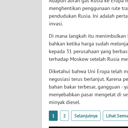
Adapun aliran gas Rusia ke Eropa m
SERAMBI
menghentikan penggunaan rute tra
pendudukan Rusia. Ini adalah perta
WN
invasi.
JAMBI
Di mana langkah itu menimbulkan 
WN
bahkan ketika harga sudah melonja
SULTRA
kepada 31 perusahaan yang berbas
terhadap Moskow setelah Rusia men
WN
NTB
Diketahui bahwa Uni Eropa telah
negosiasi terus berlanjut. Karena
WN
bahan bakar terbesar, gangguan - y
SULTENG
menyebabkan pasar mengetat di sel
minyak diesel.
WN
SULBAR
1
2
Selanjutnya
Lihat Sem
WN