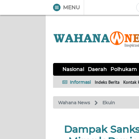
MENU
WAHANA
Tutup
TV
NASIONAL
DAERAH
POLHUKAM
KRIMINAL
EKUIN
SAINS-
KESEHATAN
INTERNASIONAL
Nasional
Daerah
Polhukam
TEKNO
Informasi
Indeks Berita
Kontak 
SERBA-
PENDIDIKAN
OLAHRAGA
OPINI
SERBI
Wahana News
Ekuin
EDITORIAL
Dampak Sanksi
Informasi