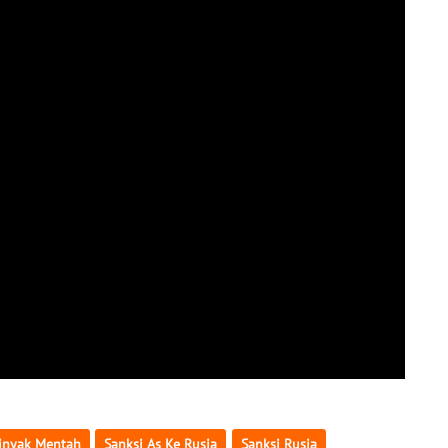
inyak Mentah
Sanksi As Ke Rusia
Sanksi Rusia