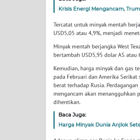
Krisis Energi Mengancam, Trump
WN
NTT
Tercatat untuk minyak mentah berja
USD5,05 atau 4,9%, menjadi meneta
WN
KEPRI
Minyak mentah berjangka West Texa
bertambah USD5,95 dolar AS atau 6
WN
Kemudian, harga minyak dan gas t
PAPUA
pada Februari dan Amerika Serikat
berat terhadap Rusia. Perdagangan 
WN
PAPUA
mengancam akan menangguhkan pas
BARAT
dihentikan.
Baca Juga:
WN
RIAU
Harga Minyak Dunia Anjlok Sete
WN