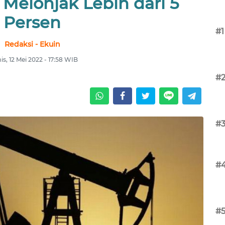
Melonjak Lebih dari 5
Persen
#1
Redaksi - Ekuin
s, 12 Mei 2022 - 17:58 WIB
#
#
#
#