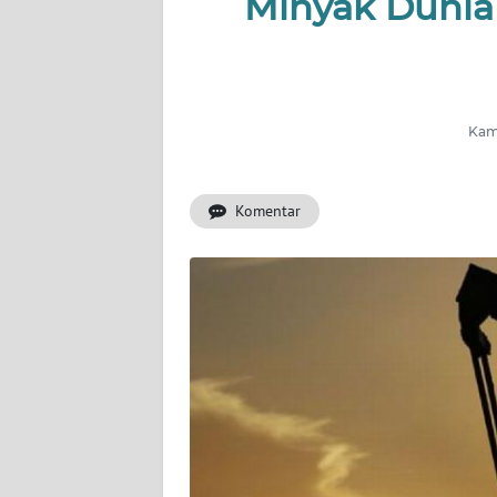
Minyak Dunia 
INDEKS
BERITA
KONTAK
KAMI
Kami
INFO
IKLAN
Komentar
TENTANG
KAMI
PEDOMAN
MEDIA
SIBER
REDAKSI