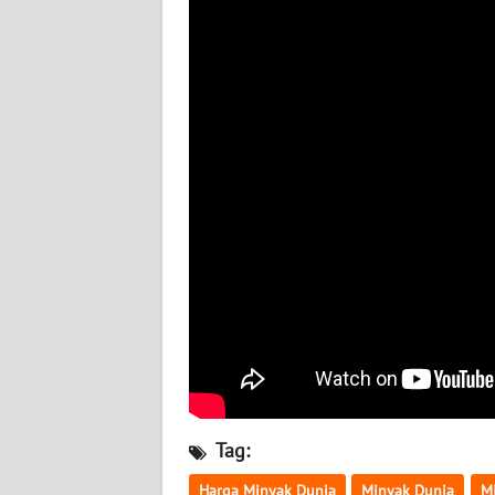
BABEL
WN
SUMBAR
WN
SUMSEL
WN
BENGKULU
WN
LAMPUNG
WN
JATENG
Tag:
WN
Harga Minyak Dunia
Minyak Dunia
M