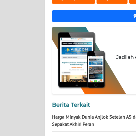
NUSANTARA
WN
JOGJA
WN
JATIM
Jadilah
WN
BALI
WN
KALBAR
Berita Terkait
WN
KALTENG
Harga Minyak Dunia Anjlok Setelah AS d
Sepakat Akhiri Peran
WN