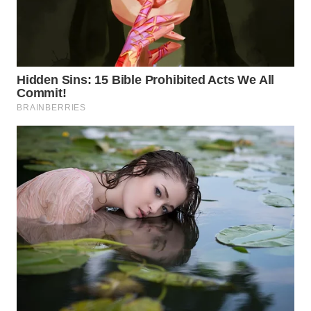
WN
INDRAMAYU
WN
KUNINGAN
WN
MAJALENGKA
WN
SUBANG
WN
SUKABUMI
WN
PURWAKARTA