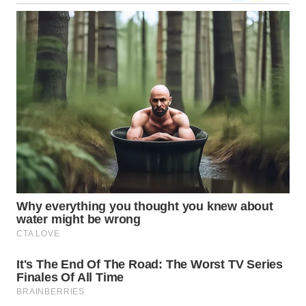
WN
NUSANTARA
WN
JOGJA
WN
JATIM
WN
BALI
WN
KALBAR
WN
KALTENG