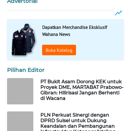
Advertorial
Wahana
Media
Group
Dapatkan Merchandise Eksklusif
WAHANA
Wahana News
NEWS
Buka Katalog
WAHANA
TANI
Pilihan Editor
WAHANA
ADVOKAT
PT Bukit Asam Dorong KEK untuk
Proyek DME, MARTABAT Prabowo-
Gibran: Hilirisasi Jangan Berhenti
WAHANA
di Wacana
INFRASTRUKTUR
PLN Perkuat Sinergi dengan
WAHANA
DPRD Sulsel untuk Dukung
KONSUMEN
Keandalan dan Pembangunan