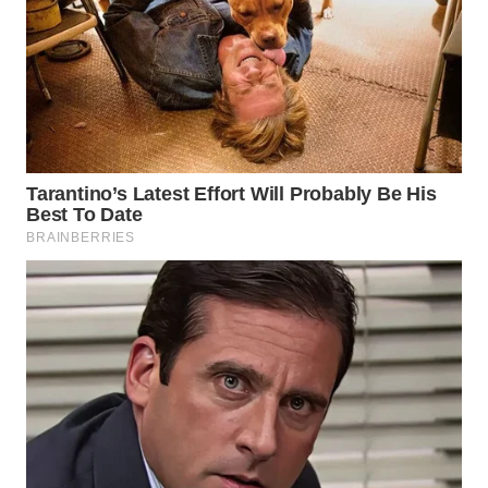
WN
TAPANULI
SELATAN
WN
TANJUNG
LESUNG
WN
KARO
WN
SIMALUNGUN
WN
LABUHANBATU
WN