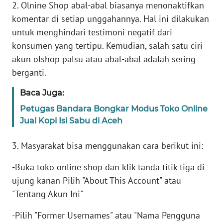
2. Olnine Shop abal-abal biasanya menonaktifkan
komentar di setiap unggahannya. Hal ini dilakukan
KARIR
untuk menghindari testimoni negatif dari
konsumen yang tertipu. Kemudian, salah satu ciri
DISCLAIMER
akun olshop palsu atau abal-abal adalah sering
berganti.
Wahana
News
Baca Juga:
Regional
Petugas Bandara Bongkar Modus Toko Online
Jual Kopi Isi Sabu di Aceh
WN
SUMUT
3. Masyarakat bisa menggunakan cara berikut ini:
WN
-Buka toko online shop dan klik tanda titik tiga di
JAKARTA
ujung kanan Pilih "About This Account" atau
"Tentang Akun Ini"
WN
JABAR
-Pilih "Former Usernames" atau "Nama Pengguna