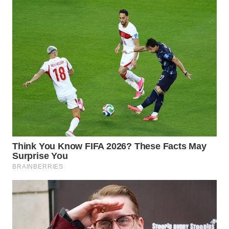
WN
KALTARA
WN
KALSEL
WN
KALTIM
WN
SULSEL
WN
GORONTALO
WN
SULUT