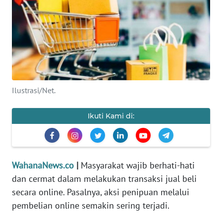
SAINS-TEKNO
KESEHATAN
INTERNASIONAL
SERBA-SERBI
Ilustrasi/Net.
PENDIDIKAN
Ikuti Kami di:
OLAHRAGA
WahanaNews.co
|
Masyarakat wajib berhati-hati
OPINI
dan cermat dalam melakukan transaksi jual beli
secara online. Pasalnya, aksi penipuan melalui
EDITORIAL
pembelian online semakin sering terjadi.