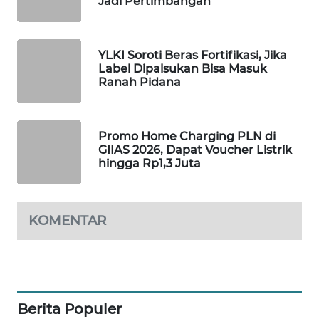
Jadi Pertimbangan
WAHANA
SPORT
YLKI Soroti Beras Fortifikasi, Jika
Label Dipalsukan Bisa Masuk
WAHANA
Ranah Pidana
UMKM
WAHANA
Promo Home Charging PLN di
SELEB
GIIAS 2026, Dapat Voucher Listrik
hingga Rp1,3 Juta
WAHANA
PERSONA
KOMENTAR
WAHANA
OTOMOTIF
WAHANA
HEALTH
Berita Populer