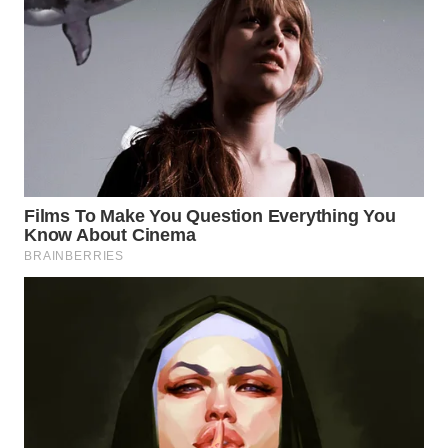
WN
SUMEDANG
WN
CIANJUR
WN
KEPULAUAN
SERIBU
WN
TANGERANG
WN
BINJAI
WN
CIREBON