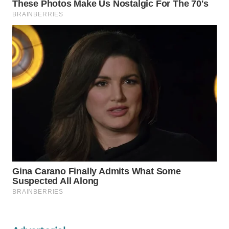
WN
NATUNA
WN
BINTAN
WN
MANDALIKA
WN
LIKUPANG
WN
LABUANBAJO
WN
BORNEO