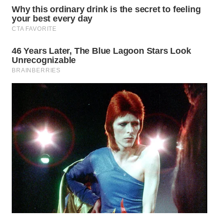
WN
PRIANGAN
TIMUR
WN
SEMARANG
WN
SOLO
WN
BOROBUDUR
WN
MADURA
WN
SURABAYA