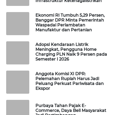
Infrastruktur Ketenagalistrikan
WAHANA
LISTRIK
Ekonomi RI Tumbuh 5,29 Persen,
Banggar DPR Minta Pemerintah
Waspadai Perlambatan
WAHANA
Manufaktur dan Pertanian
TRAVEL
Adopsi Kendaraan Listrik
WAHANA
Meningkat, Pengguna Home
TV
Charging PLN Naik 9 Persen pada
Semester I 2026
WAHANANEWS
ID
Anggota Komisi XI DPR:
Pelemahan Rupiah Harus Jadi
WAHANANEWS
Peluang Perkuat Pariwisata dan
Ekspor
CO ID
WAHANANEWS
Purbaya Tahan Pajak E-
NET
Commerce, Daya Beli Masyarakat