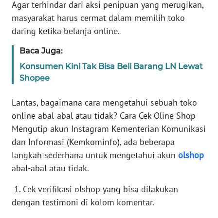
Informasi
Agar terhindar dari aksi penipuan yang merugikan,
masyarakat harus cermat dalam memilih toko
INDEKS
daring ketika belanja online.
BERITA
Baca Juga:
KONTAK
Konsumen Kini Tak Bisa Beli Barang LN Lewat
KAMI
Shopee
INFO
Lantas, bagaimana cara mengetahui sebuah toko
IKLAN
online abal-abal atau tidak? Cara Cek Oline Shop
Mengutip akun Instagram Kementerian Komunikasi
TENTANG
dan Informasi (Kemkominfo), ada beberapa
KAMI
langkah sederhana untuk mengetahui akun
olshop
abal-abal atau tidak.
PEDOMAN
MEDIA
1. Cek verifikasi olshop yang bisa dilakukan
SIBER
dengan testimoni di kolom komentar.
REDAKSI