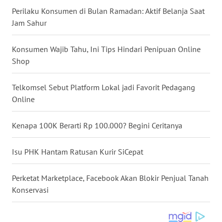
Perilaku Konsumen di Bulan Ramadan: Aktif Belanja Saat
WN
Jam Sahur
BABEL
Konsumen Wajib Tahu, Ini Tips Hindari Penipuan Online
WN
Shop
SUMBAR
Telkomsel Sebut Platform Lokal jadi Favorit Pedagang
WN
SUMSEL
Online
WN
Kenapa 100K Berarti Rp 100.000? Begini Ceritanya
BENGKULU
Isu PHK Hantam Ratusan Kurir SiCepat
WN
LAMPUNG
Perketat Marketplace, Facebook Akan Blokir Penjual Tanah
Konservasi
WN
JATENG