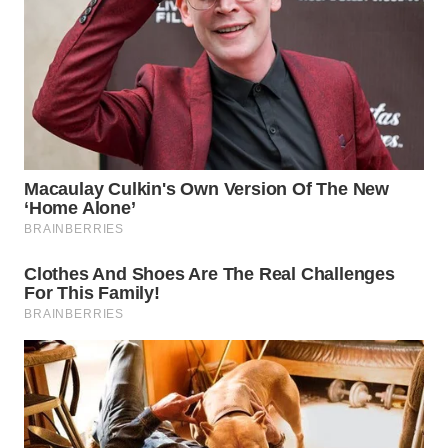
WN
MALUKU
WN
MALUT
WN
DAIRI
WN
DANAU
TOBA
WN
NIAS
WN
LANGKAT