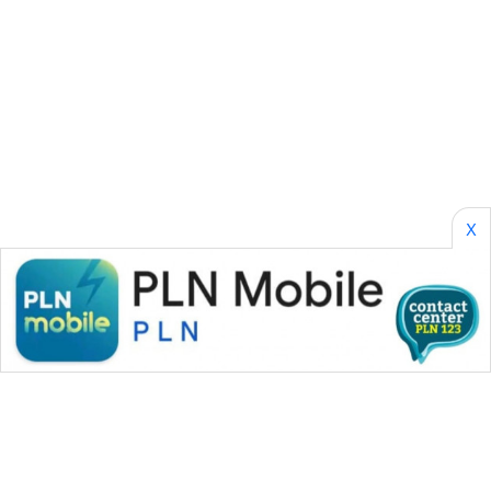
SONYA
ASA
NEWS
X