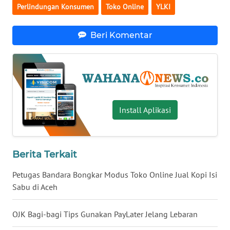
Perlindungan Konsumen
Toko Online
YLKI
WN
SERAMBI
Beri Komentar
WN
JAMBI
WN
SULTRA
Install Aplikasi
WN
NTB
Berita Terkait
WN
Petugas Bandara Bongkar Modus Toko Online Jual Kopi Isi
SULTENG
Sabu di Aceh
WN
OJK Bagi-bagi Tips Gunakan PayLater Jelang Lebaran
SULBAR