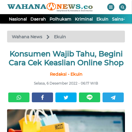
Nasional
Daerah
Polhukam
Kriminal
Ekuin
Sains-Te
WAHANA
Tutup
TV
Wahana News
Ekuin
NASIONAL
Konsumen Wajib Tahu, Begini
Cara Cek Keaslian Online Shop
DAERAH
Redaksi - Ekuin
Selasa, 6 Desember 2022 - 06:17 WIB
POLHUKAM
KRIMINAL
EKUIN