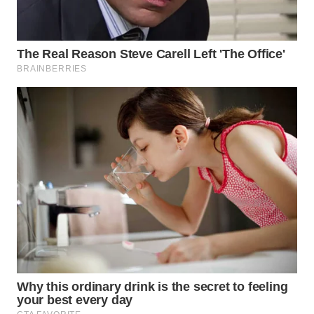
TAPANULI
TENGAH
WN DELI
SERDANG
WN
TEBING
TINGGI
WN
PAKPAK
WN
KARAWANG
WN
BEKASI