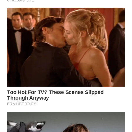
WN
BOGOR
WN
DEPOK
WN
TAPANULI
UTARA
WN
SAMOSIR
WN
PADANG
LAWAS