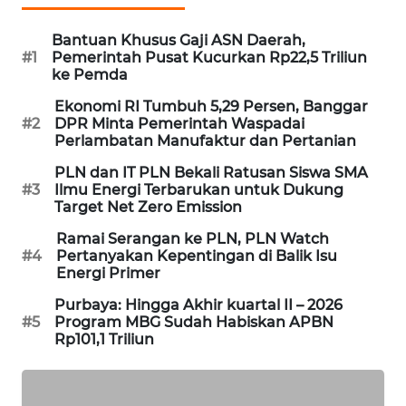
WAHANA
DESA
Bantuan Khusus Gaji ASN Daerah,
WISATA
#1
Pemerintah Pusat Kucurkan Rp22,5 Triliun
ke Pemda
LAPAK
Ekonomi RI Tumbuh 5,29 Persen, Banggar
#2
DPR Minta Pemerintah Waspadai
WAHANA
Perlambatan Manufaktur dan Pertanian
Wahana
PLN dan IT PLN Bekali Ratusan Siswa SMA
Network
#3
Ilmu Energi Terbarukan untuk Dukung
Target Net Zero Emission
KONSUMEN
Ramai Serangan ke PLN, PLN Watch
LISTRIK
#4
Pertanyakan Kepentingan di Balik Isu
Energi Primer
MASYARAKAT
Purbaya: Hingga Akhir kuartal II – 2026
KELISTRIKAN
#5
Program MBG Sudah Habiskan APBN
Rp101,1 Triliun
WALINKI
ID