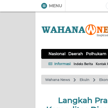
MENU
WAHANA
Tutup
TV
NASIONAL
DAERAH
POLHUKAM
KRIMINAL
EKUIN
SAINS-
KESEHATAN
INTERNASIONAL
Nasional
Daerah
Polhukam
TEKNO
Informasi
Indeks Berita
Kontak 
SERBA-
PENDIDIKAN
OLAHRAGA
OPINI
SERBI
Wahana News
Ekuin
Eko
EDITORIAL
Langkah Pra
Informasi