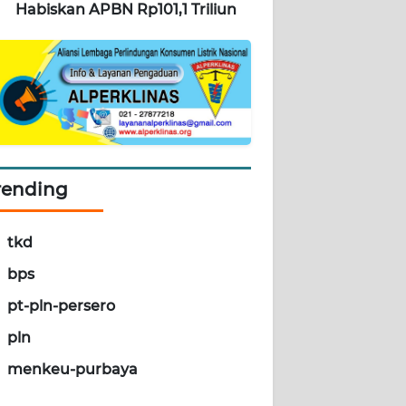
Habiskan APBN Rp101,1 Triliun
rending
tkd
bps
pt-pln-persero
pln
menkeu-purbaya