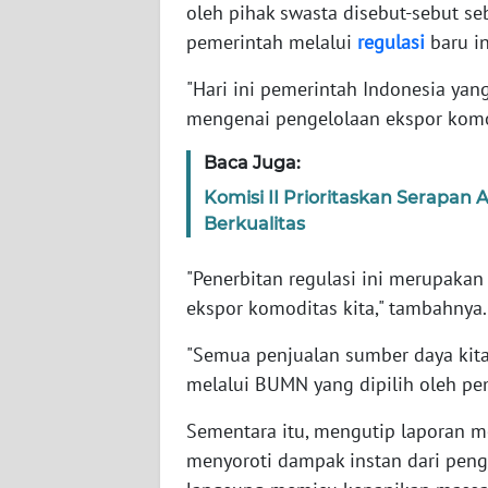
oleh pihak swasta disebut-sebut s
SERAMBI
pemerintah melalui
regulasi
baru in
WN
"Hari ini pemerintah Indonesia ya
JAMBI
mengenai pengelolaan ekspor komod
WN
Baca Juga:
SULTRA
Komisi II Prioritaskan Serapan
Berkualitas
WN
NTB
"Penerbitan regulasi ini merupaka
ekspor komoditas kita," tambahnya.
WN
SULTENG
"Semua penjualan sumber daya kita,
melalui BUMN yang dipilih oleh pem
WN
SULBAR
Sementara itu, mengutip laporan me
menyoroti dampak instan dari pen
WN