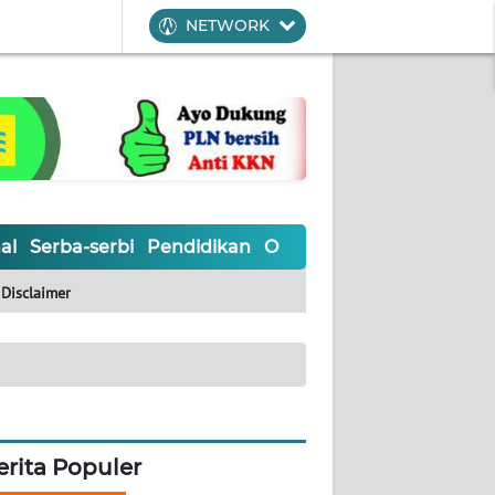
NETWORK
al
Serba-serbi
Pendidikan
Olahraga
Opini
Editoria
Disclaimer
erita Populer