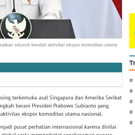
atkan seluruh kendali aktivitas ekspor komoditas utama
T
#
#
sing terkemuka asal Singapura dan Amerika Serikat
#
langkah berani Presiden Prabowo Subianto yang
#
aktivitas ekspor komoditas utama nasional.
#
njadi pusat perhatian internasional karena dinilai
global serta memperketat cengkeraman negara