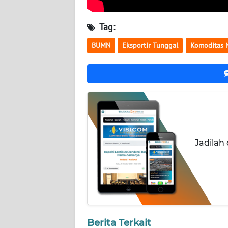
NUSANTARA
Tag:
WN
JOGJA
BUMN
Eksportir Tunggal
Komoditas 
WN
JATIM
WN
BALI
Jadilah
WN
KALBAR
WN
KALTENG
WN
Berita Terkait