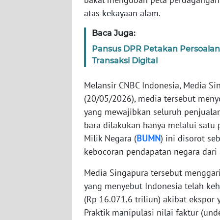
atas kekayaan alam.
WN
Baca Juga:
NTT
Pansus DPR Petakan Persoalan
Transaksi Digital
WN
KEPRI
Melansir CNBC Indonesia, Media S
(20/05/2026), media tersebut meny
WN
PAPUA
yang mewajibkan seluruh penjualan
bara dilakukan hanya melalui satu 
WN
Milik Negara (
BUMN
) ini disorot s
PAPUA
kebocoran pendapatan negara dari 
BARAT
Media Singapura tersebut menggar
WN
yang menyebut Indonesia telah keh
RIAU
(Rp 16.071,6 triliun) akibat ekspor
Praktik manipulasi nilai faktur (und
WN