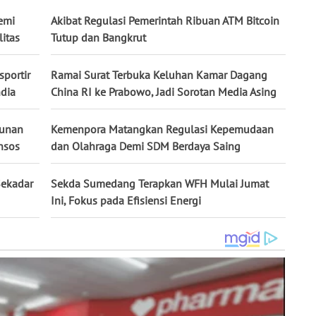
demi
Akibat Regulasi Pemerintah Ribuan ATM Bitcoin
itas
Tutup dan Bangkrut
portir
Ramai Surat Terbuka Keluhan Kamar Dagang
ndia
China RI ke Prabowo, Jadi Sorotan Media Asing
tunan
Kemenpora Matangkan Regulasi Kepemudaan
nsos
dan Olahraga Demi SDM Berdaya Saing
Sekadar
Sekda Sumedang Terapkan WFH Mulai Jumat
Ini, Fokus pada Efisiensi Energi