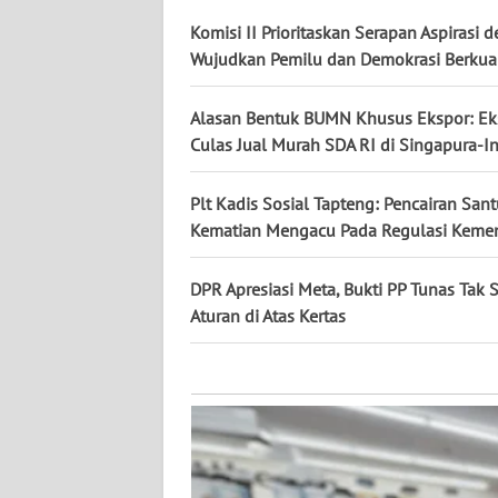
KALTARA
Komisi II Prioritaskan Serapan Aspirasi 
Wujudkan Pemilu dan Demokrasi Berkual
WN
KALSEL
Alasan Bentuk BUMN Khusus Ekspor: Eks
Culas Jual Murah SDA RI di Singapura-I
WN
KALTIM
Plt Kadis Sosial Tapteng: Pencairan San
WN
Kematian Mengacu Pada Regulasi Keme
SULSEL
DPR Apresiasi Meta, Bukti PP Tunas Tak 
WN
Aturan di Atas Kertas
GORONTALO
WN
SULUT
WN
MALUKU