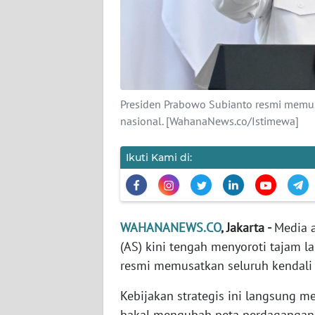
KARIR
DISCLAIMER
Wahana
News
Presiden Prabowo Subianto resmi memus
Regional
nasional. [WahanaNews.co/Istimewa]
WN
SUMUT
Ikuti Kami di:
WN
JAKARTA
WAHANANEWS.CO
, Jakarta -
Media a
(AS) kini tengah menyoroti tajam 
WN
JABAR
resmi memusatkan seluruh kendali 
Kebijakan strategis ini langsung me
WN
bakal mengubah peta perdagangan 
BANTEN