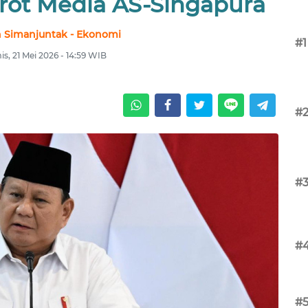
rot Media AS-Singapura
 Simanjuntak - Ekonomi
#1
s, 21 Mei 2026 - 14:59 WIB
#
#
#
#