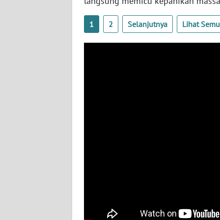
langsung memicu kepanikan massal
BABEL
1
2
Selanjutnya
Lihat Sem
WN
SUMBAR
WN
SUMSEL
WN
BENGKULU
WN
LAMPUNG
WN
JATENG
WN