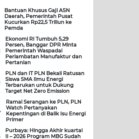
Bantuan Khusus Gaji ASN
Daerah, Pemerintah Pusat
Kucurkan Rp22,5 Triliun ke
Pemda
Ekonomi RI Tumbuh 5,29
Persen, Banggar DPR Minta
2
Pemerintah Waspadai
Perlambatan Manufaktur dan
Pertanian
PLN dan IT PLN Bekali Ratusan
Siswa SMA Ilmu Energi
3
Terbarukan untuk Dukung
Target Net Zero Emission
Ramai Serangan ke PLN, PLN
Watch Pertanyakan
4
Kepentingan di Balik Isu Energi
Primer
Purbaya: Hingga Akhir kuartal
5
II – 2026 Program MBG Sudah