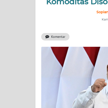
Komoditas Diso
INDEKS
BERITA
Sopian
Kami
KONTAK
KAMI
Komentar
INFO
IKLAN
TENTANG
KAMI
PEDOMAN
MEDIA
SIBER
REDAKSI