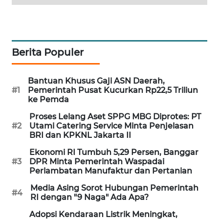
SIBARAGAS
NEWS
METRO
Berita Populer
SIANTAR
NEWS
Bantuan Khusus Gaji ASN Daerah,
#1
Pemerintah Pusat Kucurkan Rp22,5 Triliun
METRO
ke Pemda
MEDAN
NEWS
Proses Lelang Aset SPPG MBG Diprotes: PT
#2
Utami Catering Service Minta Penjelasan
BRI dan KPKNL Jakarta II
METRO
Ekonomi RI Tumbuh 5,29 Persen, Banggar
JAKARTA
#3
DPR Minta Pemerintah Waspadai
NEWS
Perlambatan Manufaktur dan Pertanian
Media Asing Sorot Hubungan Pemerintah
KRT
#4
RI dengan "9 Naga" Ada Apa?
NEWS
Adopsi Kendaraan Listrik Meningkat,