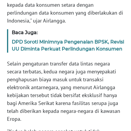
kepada data konsumen setara dengan
WN
BANTEN
perlindungan data konsumen yang diberlakukan di
Indonesia," ujar Airlangga.
WN
NTT
Baca Juga:
DPD Soroti Minimnya Pengenalan BPSK, Revisi
WN
UU Diminta Perkuat Perlindungan Konsumen
KEPRI
Selain pengaturan transfer data lintas negara
WN
secara terbatas, kedua negara juga menyepakati
PAPUA
penghapusan biaya masuk untuk transaksi
elektronik antarnegara, yang menurut Airlangga
WN
kebijakan tersebut tidak bersifat eksklusif hanya
PAPUA
bagi Amerika Serikat karena fasilitas serupa juga
BARAT
telah diberikan kepada negara-negara di kawasan
Eropa.
WN
RIAU