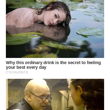
Wahana
Media
Group
WAHANA
NEWS
WAHANA
TANI
WAHANA
ADVOKAT
WAHANA
INFRASTRUKTUR
WAHANA
KONSUMEN