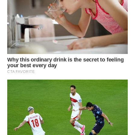
WN
INDRAMAYU
WN
KUNINGAN
WN
MAJALENGKA
WN
SUBANG
WN
SUKABUMI
WN
PURWAKARTA