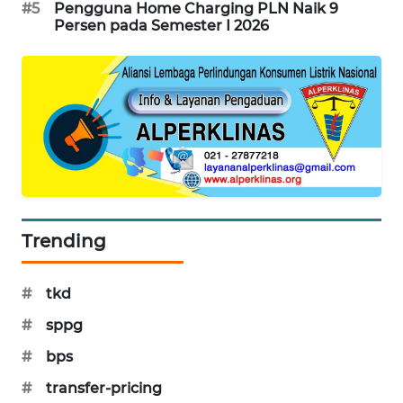
#5
Pengguna Home Charging PLN Naik 9
KARING
Persen pada Semester I 2026
NEWS
JURNAL
MARITIM
HUMBANG
NEWS
GARONGGANG
NEWS
Trending
FISUELRI
#
tkd
ID
#
sppg
ENERGI
#
bps
NEWS
#
transfer-pricing