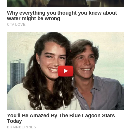
WN
BOGOR
WN
DEPOK
WN
TAPANULI
UTARA
WN
SAMOSIR
WN
PADANG
LAWAS