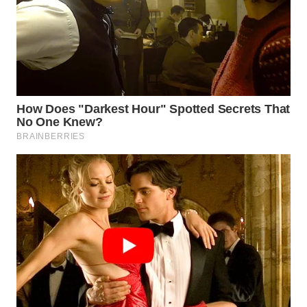
WAHANA
LISTRIK
WAHANA
TRAVEL
WAHANA
TV
WAHANANEWS
ID
WAHANANEWS
CO ID
WAHANANEWS
NET