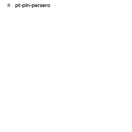
CILEUNGSI
#
pt-pln-persero
NEWS
BERKAT
NEWS
BERAMPU
NEWS
ANUGERAH
NEWS
AKHLAK
ID
PERAPKI
NEWS