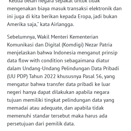
"Kedua belah negara sepakat untuk tidak
mengenakan biaya masuk transaksi elektronik dan
WN
ini juga di kita berikan kepada Eropa, jadi bukan
SERAMBI
Amerika saja," kata Airlangga.
WN
Sebelumnya, Wakil Menteri Kementerian
JAMBI
Komunikasi dan Digital (Komdigi) Nezar Patria
menjelaskan bahwa Indonesia menganut prinsip
WN
SULTRA
data flow with condition sebagaimana diatur
dalam Undang-Undang Pelindungan Data Pribadi
WN
(UU PDP) Tahun 2022 khususnya Pasal 56, yang
NTB
mengatur bahwa transfer data pribadi ke luar
negeri hanya dapat dilakukan apabila negara
WN
tujuan memiliki tingkat pelindungan data yang
SULTENG
memadai atau adequate, dan apabila tidak
memenuhi standar tersebut maka harus ada
WN
persetujuan dari pemilik data.
SULBAR