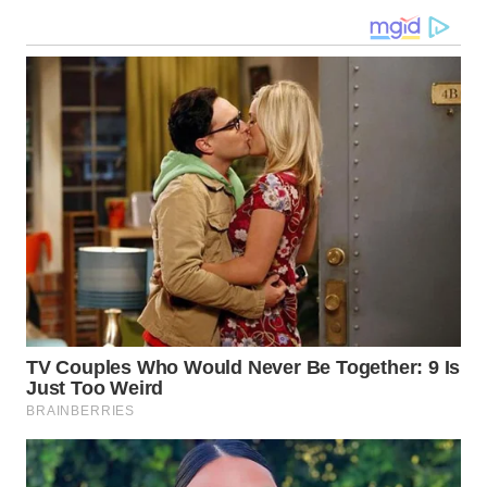
WN
MALUKU
WN
MALUT
WN
DAIRI
WN
DANAU
TOBA
WN
NIAS
WN
LANGKAT