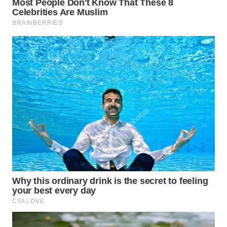
WN
NATUNA
WN
BINTAN
WN
MANDALIKA
WN
LIKUPANG
WN
LABUANBAJO
WN
BORNEO