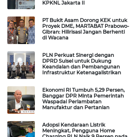
KPKNL Jakarta II
MAWAKA
ID
PT Bukit Asam Dorong KEK untuk
Proyek DME, MARTABAT Prabowo-
Gibran: Hilirisasi Jangan Berhenti
MARTABAT
di Wacana
NET
PLN Perkuat Sinergi dengan
PLN
DPRD Sulsel untuk Dukung
WATCH
Keandalan dan Pembangunan
Infrastruktur Ketenagalistrikan
MKLI
Ekonomi RI Tumbuh 5,29 Persen,
LPKKI
Banggar DPR Minta Pemerintah
Waspadai Perlambatan
Manufaktur dan Pertanian
LKKI
Adopsi Kendaraan Listrik
KOPEKLIN
Meningkat, Pengguna Home
Charging PLN Naik 9 Persen pada