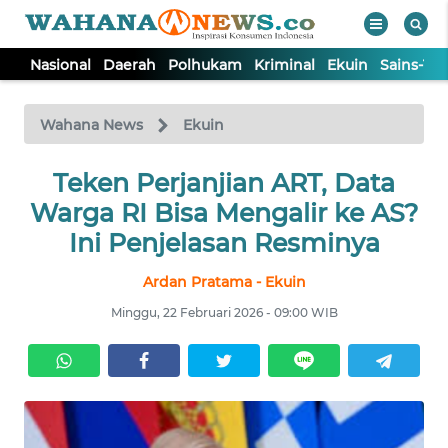
Nasional
Daerah
Polhukam
Kriminal
Ekuin
Sains-Te
WAHANA
Tutup
TV
Wahana News
Ekuin
NASIONAL
Teken Perjanjian ART, Data
Warga RI Bisa Mengalir ke AS?
DAERAH
Ini Penjelasan Resminya
Ardan Pratama - Ekuin
POLHUKAM
Minggu, 22 Februari 2026 - 09:00 WIB
KRIMINAL
EKUIN