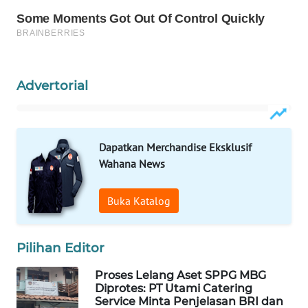
WAHANA
DESA
WISATA
LAPAK
Advertorial
WAHANA
Wahana
Network
Dapatkan Merchandise Eksklusif
Wahana News
KONSUMEN
LISTRIK
Buka Katalog
MASYARAKAT
KELISTRIKAN
Pilihan Editor
Proses Lelang Aset SPPG MBG
WALINKI
Diprotes: PT Utami Catering
ID
Service Minta Penjelasan BRI dan