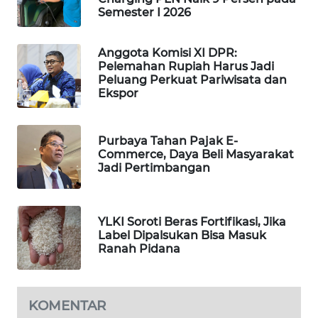
Semester I 2026
PORTAL
KONSUMEN
Anggota Komisi XI DPR:
Pelemahan Rupiah Harus Jadi
FORWAMKI
Peluang Perkuat Pariwisata dan
Ekspor
ALPERKLINAS
Purbaya Tahan Pajak E-
FORJASIDA
Commerce, Daya Beli Masyarakat
Jadi Pertimbangan
TAMBANG
NEWS
YLKI Soroti Beras Fortifikasi, Jika
SITUNGIR
Label Dipalsukan Bisa Masuk
NEWS
Ranah Pidana
SIDIKALANG
NEWS
KOMENTAR