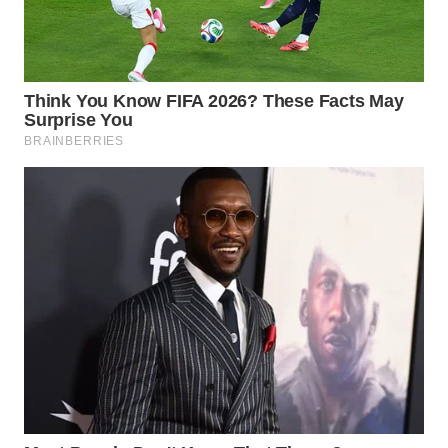
WN
PRIANGAN
TIMUR
WN
SEMARANG
WN
SOLO
WN
BOROBUDUR
WN
MADURA
WN
SURABAYA