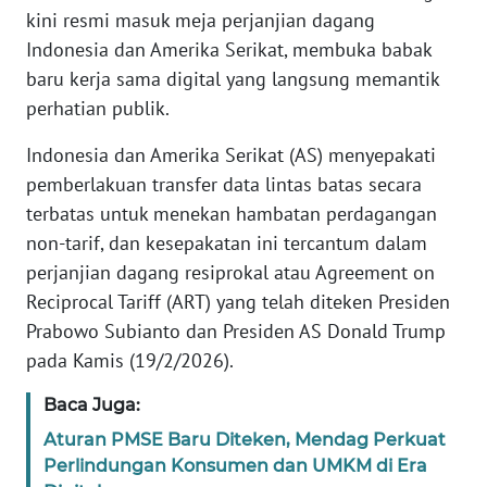
Informasi
kini resmi masuk meja perjanjian dagang
Indonesia dan Amerika Serikat, membuka babak
INDEKS
baru kerja sama digital yang langsung memantik
BERITA
perhatian publik.
KONTAK
Indonesia dan Amerika Serikat (AS) menyepakati
KAMI
pemberlakuan transfer data lintas batas secara
terbatas untuk menekan hambatan perdagangan
INFO
IKLAN
non-tarif, dan kesepakatan ini tercantum dalam
perjanjian dagang resiprokal atau Agreement on
TENTANG
Reciprocal Tariff (ART) yang telah diteken Presiden
KAMI
Prabowo Subianto dan Presiden AS Donald Trump
pada Kamis (19/2/2026).
PEDOMAN
MEDIA
Baca Juga:
SIBER
Aturan PMSE Baru Diteken, Mendag Perkuat
Perlindungan Konsumen dan UMKM di Era
REDAKSI