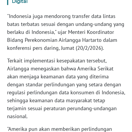
Digital
KARIR
"Indonesia juga mendorong transfer data lintas
batas terbatas sesuai dengan undang-undang yang
DISCLAIMER
berlaku di Indonesia," ujar Menteri Koordinator
Bidang Perekonomian Airlangga Hartarto dalam
Wahana
konferensi pers daring, Jumat (20/2/2026).
News
Regional
Terkait implementasi kesepakatan tersebut,
Airlangga menegaskan bahwa Amerika Serikat
WN
akan menjaga keamanan data yang diterima
SUMUT
dengan standar perlindungan yang setara dengan
regulasi perlindungan data konsumen di Indonesia,
WN
JAKARTA
sehingga keamanan data masyarakat tetap
terjamin sesuai peraturan perundang-undangan
WN
nasional.
JABAR
"Amerika pun akan memberikan perlindungan