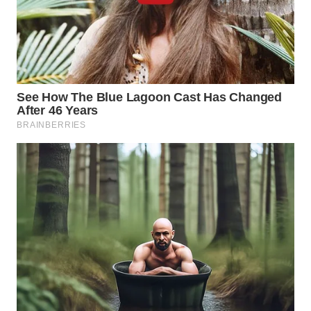
TAPANULI
TENGAH
WN DELI
SERDANG
WN
TEBING
TINGGI
WN
PAKPAK
WN
KARAWANG
WN
BEKASI