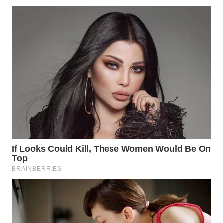
WN
SUMEDANG
WN
CIANJUR
WN
KEPULAUAN
SERIBU
WN
TANGERANG
WN
BINJAI
WN
CIREBON