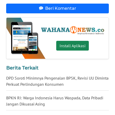
WN
Beri Komentar
NUSANTARA
WN
JOGJA
WN
Install Aplikasi
JATIM
WN
Berita Terkait
BALI
DPD Soroti Minimnya Pengenalan BPSK, Revisi UU Diminta
WN
Perkuat Perlindungan Konsumen
KALBAR
BPKN RI: Warga Indonesia Harus Waspada, Data Pribadi
WN
Jangan Dikuasai Asing
KALTENG