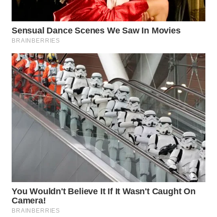
WAHANA
SPORT
WAHANA
UMKM
WAHANA
SELEB
WAHANA
PERSONA
WAHANA
OTOMOTIF
WAHANA
HEALTH