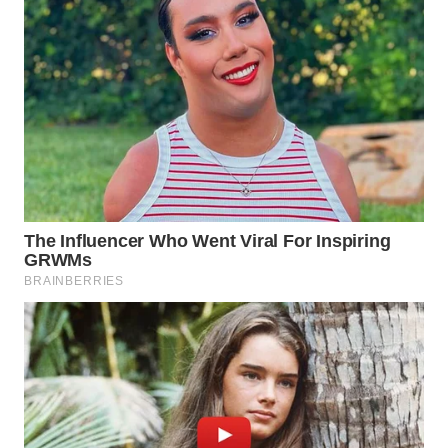
WN
TAPANULI
SELATAN
WN
TANJUNG
LESUNG
WN
KARO
WN
SIMALUNGUN
WN
LABUHANBATU
WN