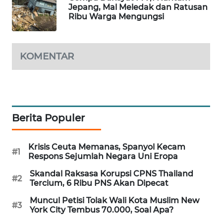
Jepang, Mal Meledak dan Ratusan
WAHANA
Ribu Warga Mengungsi
DESA
WISATA
KOMENTAR
LAPAK
WAHANA
Wahana
Network
Berita Populer
KONSUMEN
LISTRIK
Krisis Ceuta Memanas, Spanyol Kecam
#1
Respons Sejumlah Negara Uni Eropa
MASYARAKAT
Skandal Raksasa Korupsi CPNS Thailand
KELISTRIKAN
#2
Tercium, 6 Ribu PNS Akan Dipecat
Muncul Petisi Tolak Wali Kota Muslim New
WALINKI
#3
York City Tembus 70.000, Soal Apa?
ID