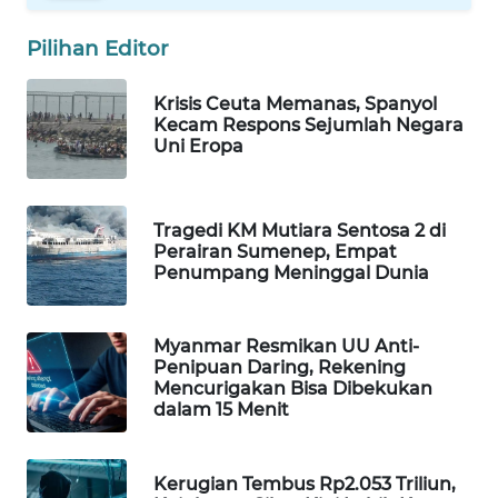
WAHANA
Pilihan Editor
LISTRIK
Krisis Ceuta Memanas, Spanyol
WAHANA
Kecam Respons Sejumlah Negara
TRAVEL
Uni Eropa
WAHANA
TV
Tragedi KM Mutiara Sentosa 2 di
Perairan Sumenep, Empat
Penumpang Meninggal Dunia
WAHANANEWS
ID
Myanmar Resmikan UU Anti-
WAHANANEWS
Penipuan Daring, Rekening
CO ID
Mencurigakan Bisa Dibekukan
dalam 15 Menit
WAHANANEWS
NET
Kerugian Tembus Rp2.053 Triliun,