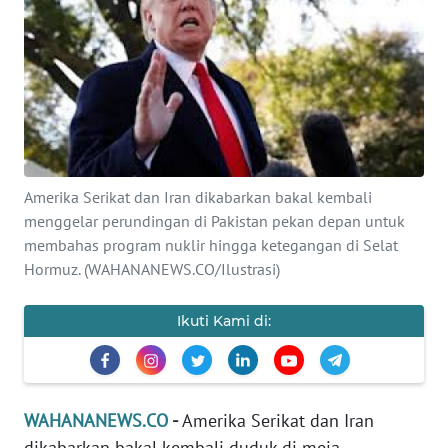
SAINS-TEKNO
KESEHATAN
INTERNASIONAL
SERBA-SERBI
Amerika Serikat dan Iran dikabarkan bakal kembali
menggelar perundingan di Pakistan pekan depan untuk
PENDIDIKAN
membahas program nuklir hingga ketegangan di Selat
Hormuz. (WAHANANEWS.CO/Ilustrasi)
OLAHRAGA
Ikuti Kami di:
OPINI
EDITORIAL
WAHANANEWS.CO
-
Amerika Serikat dan Iran
dikabarkan bakal kembali duduk di meja