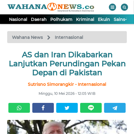
Nasional
Daerah
Polhukam
Kriminal
Ekuin
Sains-Te
WAHANA
Tutup
TV
Wahana News
Internasional
NASIONAL
AS dan Iran Dikabarkan
Lanjutkan Perundingan Pekan
DAERAH
Depan di Pakistan
Sutrisno Simorangkir - Internasional
POLHUKAM
Minggu, 10 Mei 2026 - 12:05 WIB
KRIMINAL
EKUIN