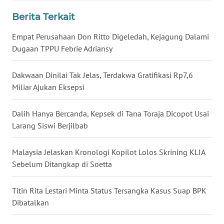
WN
Berita Terkait
BABEL
Empat Perusahaan Don Ritto Digeledah, Kejagung Dalami
Dugaan TPPU Febrie Adriansy
WN
SUMBAR
Dakwaan Dinilai Tak Jelas, Terdakwa Gratifikasi Rp7,6
Miliar Ajukan Eksepsi
WN
SUMSEL
Dalih Hanya Bercanda, Kepsek di Tana Toraja Dicopot Usai
Larang Siswi Berjilbab
WN
BENGKULU
Malaysia Jelaskan Kronologi Kopilot Lolos Skrining KLIA
WN
Sebelum Ditangkap di Soetta
LAMPUNG
Titin Rita Lestari Minta Status Tersangka Kasus Suap BPK
WN
Dibatalkan
JATENG