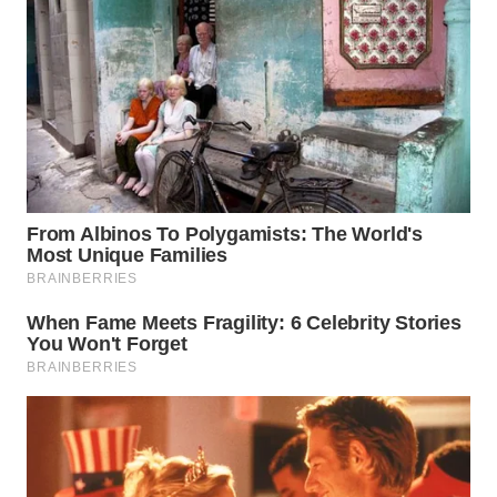
TAPANULI
TENGAH
WN DELI
SERDANG
WN
TEBING
TINGGI
WN
PAKPAK
WN
KARAWANG
WN
BEKASI