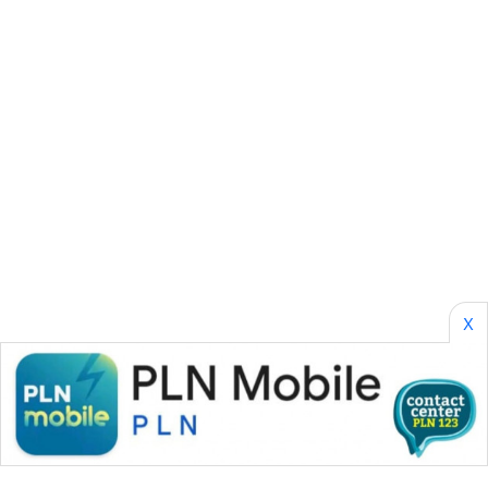
SONYA
ASA
NEWS
X