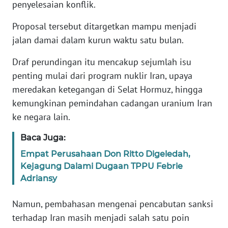
penyelesaian konflik.
KARIR
Proposal tersebut ditargetkan mampu menjadi
jalan damai dalam kurun waktu satu bulan.
DISCLAIMER
Draf perundingan itu mencakup sejumlah isu
penting mulai dari program nuklir Iran, upaya
Wahana
News
meredakan ketegangan di Selat Hormuz, hingga
Regional
kemungkinan pemindahan cadangan uranium Iran
ke negara lain.
WN
SUMUT
Baca Juga:
Empat Perusahaan Don Ritto Digeledah,
WN
Kejagung Dalami Dugaan TPPU Febrie
JAKARTA
Adriansy
WN
Namun, pembahasan mengenai pencabutan sanksi
JABAR
terhadap Iran masih menjadi salah satu poin