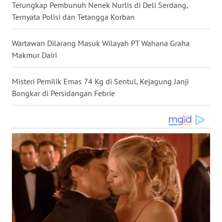
Terungkap Pembunuh Nenek Nurlis di Deli Serdang,
WN
Ternyata Polisi dan Tetangga Korban
NUSANTARA
Wartawan Dilarang Masuk Wilayah PT Wahana Graha
WN
Makmur Dairi
JOGJA
Misteri Pemilik Emas 74 Kg di Sentul, Kejagung Janji
WN
Bongkar di Persidangan Febrie
JATIM
WN
BALI
WN
KALBAR
WN
KALTENG