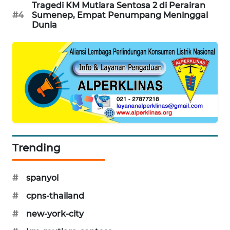
Tragedi KM Mutiara Sentosa 2 di Perairan
#4
Sumenep, Empat Penumpang Meninggal
MAWAKA
Dunia
ID
MARTABAT
NET
PLN
WATCH
MKLI
Trending
LPKKI
#
spanyol
LKKI
#
cpns-thailand
KOPEKLIN
#
new-york-city