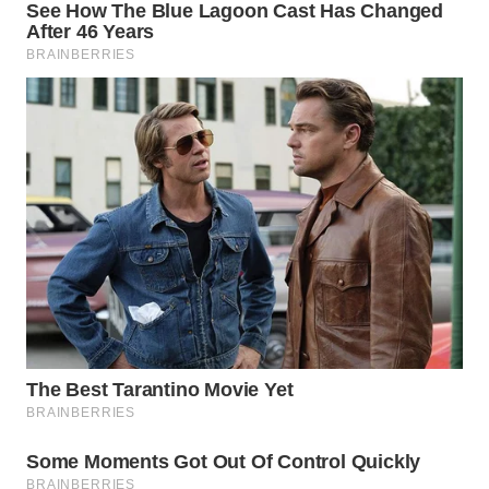
WN
MALUKU
WN
MALUT
WN
DAIRI
WN
DANAU
TOBA
WN
NIAS
WN
LANGKAT