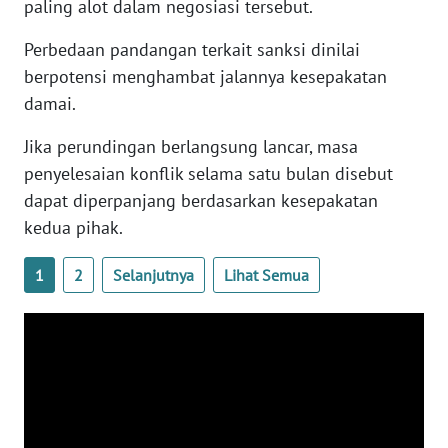
paling alot dalam negosiasi tersebut.
WN
BANTEN
Perbedaan pandangan terkait sanksi dinilai
berpotensi menghambat jalannya kesepakatan
WN
damai.
NTT
Jika perundingan berlangsung lancar, masa
WN
penyelesaian konflik selama satu bulan disebut
KEPRI
dapat diperpanjang berdasarkan kesepakatan
kedua pihak.
WN
PAPUA
1
2
Selanjutnya
Lihat Semua
WN
PAPUA
BARAT
WN
RIAU