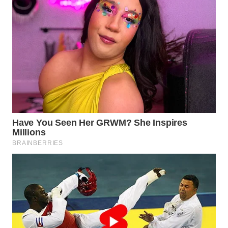
WN
NATUNA
WN
BINTAN
WN
MANDALIKA
WN
LIKUPANG
WN
LABUANBAJO
WN
BORNEO