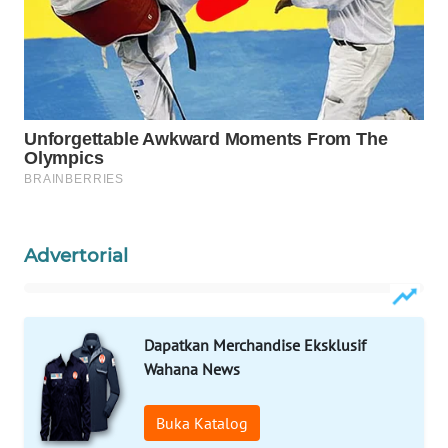
Wahana
Media
Group
WAHANA
NEWS
WAHANA
TANI
Advertorial
WAHANA
ADVOKAT
WAHANA
Dapatkan Merchandise Eksklusif
INFRASTRUKTUR
Wahana News
WAHANA
Buka Katalog
KONSUMEN