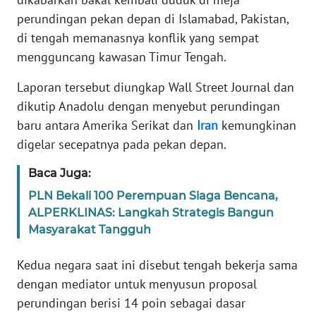
Informasi
perundingan pekan depan di Islamabad, Pakistan,
INDEKS
di tengah memanasnya konflik yang sempat
BERITA
mengguncang kawasan Timur Tengah.
Laporan tersebut diungkap Wall Street Journal dan
KONTAK
KAMI
dikutip Anadolu dengan menyebut perundingan
baru antara Amerika Serikat dan
Iran
kemungkinan
INFO
digelar secepatnya pada pekan depan.
IKLAN
Baca Juga:
TENTANG
PLN Bekali 100 Perempuan Siaga Bencana,
KAMI
ALPERKLINAS: Langkah Strategis Bangun
Masyarakat Tangguh
PEDOMAN
MEDIA
Kedua negara saat ini disebut tengah bekerja sama
SIBER
dengan mediator untuk menyusun proposal
perundingan berisi 14 poin sebagai dasar
REDAKSI