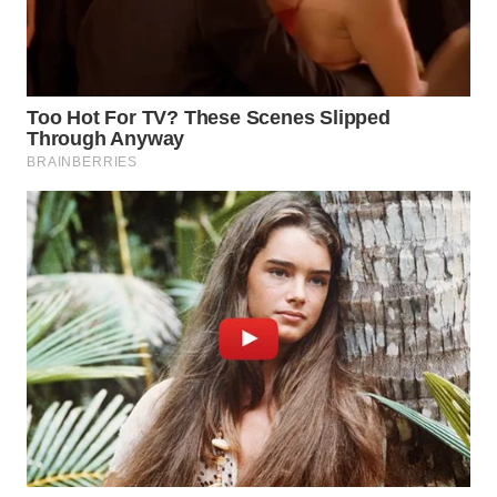
WN
KALTARA
WN
KALSEL
WN
KALTIM
WN
SULSEL
WN
GORONTALO
WN
SULUT