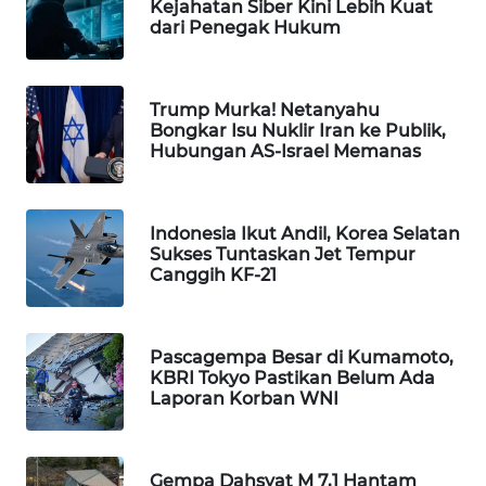
Kejahatan Siber Kini Lebih Kuat
dari Penegak Hukum
WAHANA
SPORT
WAHANA
Trump Murka! Netanyahu
Bongkar Isu Nuklir Iran ke Publik,
UMKM
Hubungan AS-Israel Memanas
WAHANA
SELEB
Indonesia Ikut Andil, Korea Selatan
Sukses Tuntaskan Jet Tempur
WAHANA
Canggih KF-21
PERSONA
WAHANA
Pascagempa Besar di Kumamoto,
OTOMOTIF
KBRI Tokyo Pastikan Belum Ada
Laporan Korban WNI
WAHANA
HEALTH
Gempa Dahsyat M 7,1 Hantam