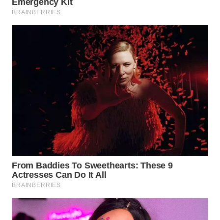
WN
PRIANGAN
TIMUR
WN
SEMARANG
WN
SOLO
WN
BOROBUDUR
WN
MADURA
WN
SURABAYA