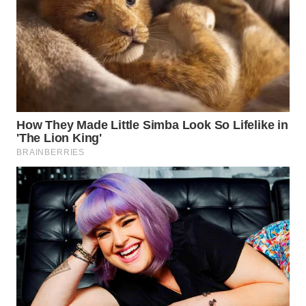
WN
SUMEDANG
WN
CIANJUR
WN
KEPULAUAN
SERIBU
WN
TANGERANG
WN
BINJAI
WN
CIREBON