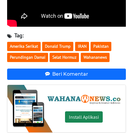
WN
SERAMBI
WN
Tag:
JAMBI
Amerika Serikat
Donald Trump
IRAN
Pakistan
WN
Perundingan Damai
Selat Hormuz
Wahananews
SULTRA
Beri Komentar
WN
NTB
WN
SULTENG
Install Aplikasi
WN
SULBAR