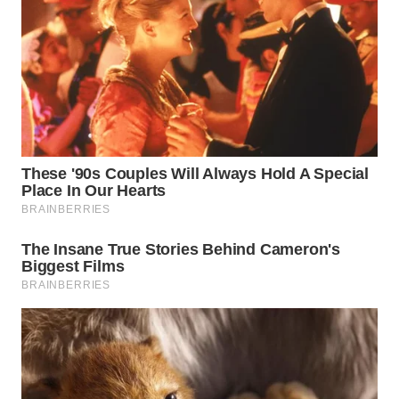
WN
BOGOR
WN
DEPOK
WN
TAPANULI
UTARA
WN
SAMOSIR
WN
PADANG
LAWAS