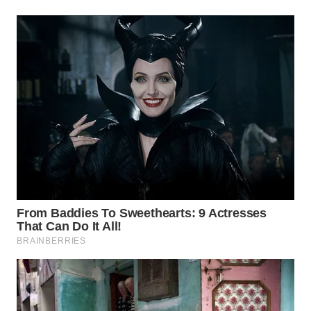
WN
TAPANULI
SELATAN
WN
TANJUNG
LESUNG
WN
KARO
WN
SIMALUNGUN
WN
LABUHANBATU
WN