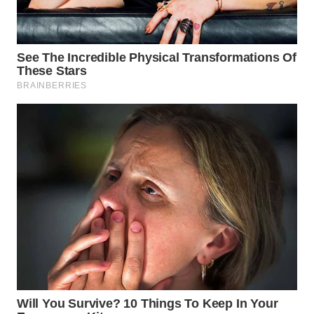
WN
INDRAMAYU
WN
KUNINGAN
WN
MAJALENGKA
WN
SUBANG
WN
SUKABUMI
WN
PURWAKARTA