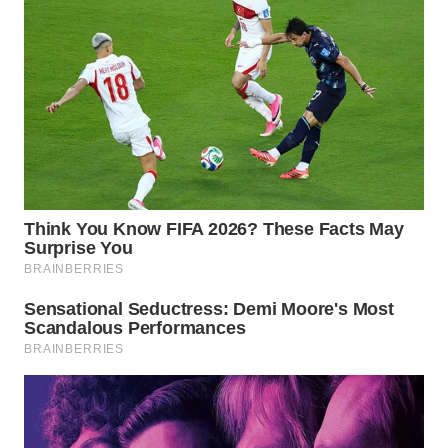
WN
TAPANULI
SELATAN
WN
TANJUNG
LESUNG
WN
KARO
WN
SIMALUNGUN
WN
LABUHANBATU
WN