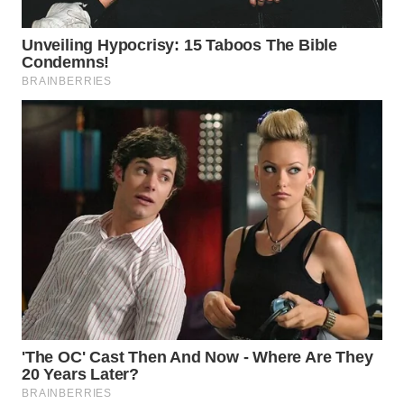
WAHANA
LISTRIK
WAHANA
TRAVEL
WAHANA
TV
WAHANANEWS
ID
WAHANANEWS
CO ID
WAHANANEWS
NET