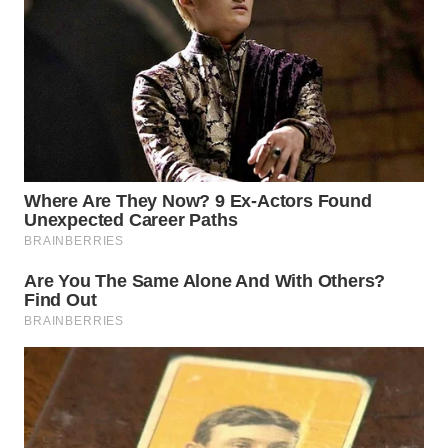
WN
BOGOR
WN
DEPOK
WN
TAPANULI
UTARA
WN
SAMOSIR
WN
PADANG
LAWAS