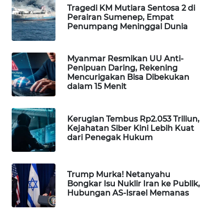
Tragedi KM Mutiara Sentosa 2 di
WAHANA
Perairan Sumenep, Empat
DESA
Penumpang Meninggal Dunia
WISATA
LAPAK
Myanmar Resmikan UU Anti-
WAHANA
Penipuan Daring, Rekening
Mencurigakan Bisa Dibekukan
dalam 15 Menit
Wahana
Network
Kerugian Tembus Rp2.053 Triliun,
KONSUMEN
Kejahatan Siber Kini Lebih Kuat
LISTRIK
dari Penegak Hukum
MASYARAKAT
KELISTRIKAN
Trump Murka! Netanyahu
Bongkar Isu Nuklir Iran ke Publik,
Hubungan AS-Israel Memanas
WALINKI
ID