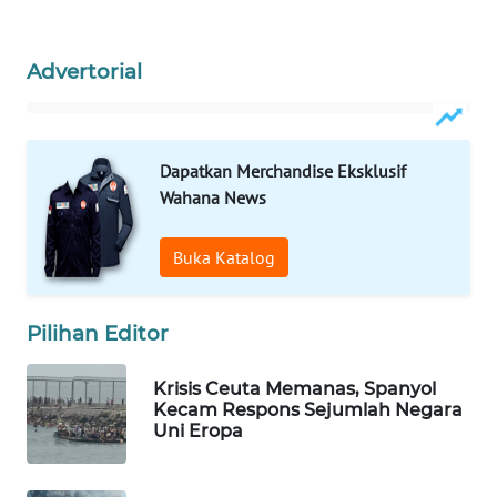
WAHANA
SPORT
Advertorial
WAHANA
UMKM
Dapatkan Merchandise Eksklusif
WAHANA
Wahana News
SELEB
Buka Katalog
WAHANA
PERSONA
Pilihan Editor
WAHANA
OTOMOTIF
Krisis Ceuta Memanas, Spanyol
Kecam Respons Sejumlah Negara
Uni Eropa
WAHANA
HEALTH