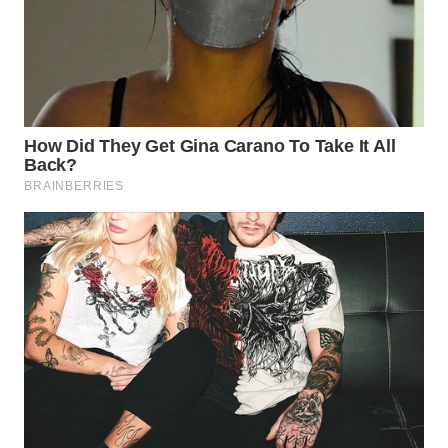
Wahana
Media
Group
WAHANA
NEWS
WAHANA
TANI
WAHANA
ADVOKAT
WAHANA
INFRASTRUKTUR
WAHANA
KONSUMEN