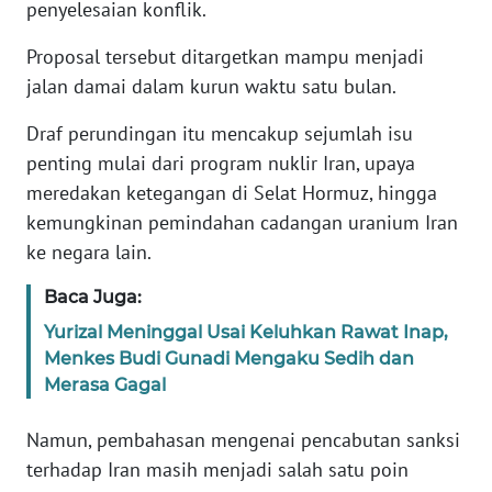
penyelesaian konflik.
KARIR
Proposal tersebut ditargetkan mampu menjadi
jalan damai dalam kurun waktu satu bulan.
DISCLAIMER
Draf perundingan itu mencakup sejumlah isu
penting mulai dari program nuklir Iran, upaya
Wahana
News
meredakan ketegangan di Selat Hormuz, hingga
Regional
kemungkinan pemindahan cadangan uranium Iran
ke negara lain.
WN
SUMUT
Baca Juga:
Yurizal Meninggal Usai Keluhkan Rawat Inap,
WN
Menkes Budi Gunadi Mengaku Sedih dan
JAKARTA
Merasa Gagal
WN
Namun, pembahasan mengenai pencabutan sanksi
JABAR
terhadap Iran masih menjadi salah satu poin