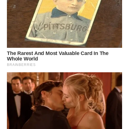
WN
SUMEDANG
WN
CIANJUR
WN
KEPULAUAN
SERIBU
WN
TANGERANG
WN
BINJAI
WN
CIREBON