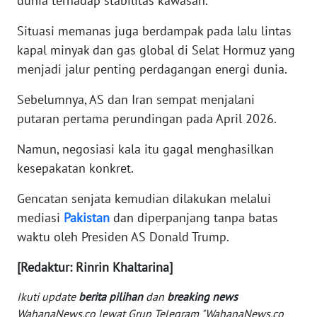
dunia terhadap stabilitas kawasan.
WN
Situasi memanas juga berdampak pada lalu lintas
SERAMBI
kapal minyak dan gas global di Selat Hormuz yang
menjadi jalur penting perdagangan energi dunia.
WN
JAMBI
Sebelumnya, AS dan Iran sempat menjalani
putaran pertama perundingan pada April 2026.
WN
SULTRA
Namun, negosiasi kala itu gagal menghasilkan
kesepakatan konkret.
WN
NTB
Gencatan senjata kemudian dilakukan melalui
mediasi
Pakistan
dan diperpanjang tanpa batas
WN
waktu oleh Presiden AS Donald Trump.
SULTENG
[Redaktur: Rinrin Khaltarina]
WN
Ikuti update
berita pilihan
dan
breaking news
SULBAR
WahanaNews.co lewat Grup Telegram "WahanaNews.co