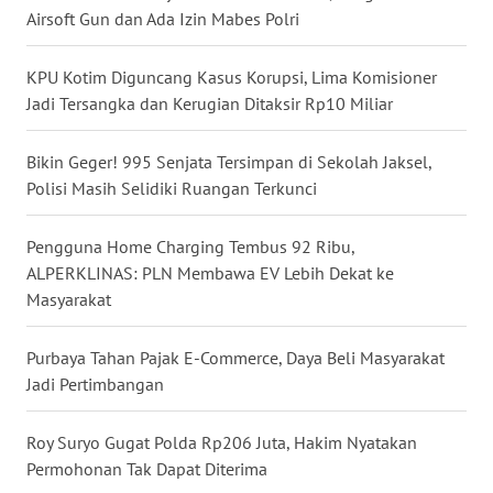
Airsoft Gun dan Ada Izin Mabes Polri
WN
KALTARA
KPU Kotim Diguncang Kasus Korupsi, Lima Komisioner
Jadi Tersangka dan Kerugian Ditaksir Rp10 Miliar
WN
KALSEL
Bikin Geger! 995 Senjata Tersimpan di Sekolah Jaksel,
WN
Polisi Masih Selidiki Ruangan Terkunci
KALTIM
Pengguna Home Charging Tembus 92 Ribu,
WN
ALPERKLINAS: PLN Membawa EV Lebih Dekat ke
SULSEL
Masyarakat
WN
Purbaya Tahan Pajak E-Commerce, Daya Beli Masyarakat
GORONTALO
Jadi Pertimbangan
WN
Roy Suryo Gugat Polda Rp206 Juta, Hakim Nyatakan
SULUT
Permohonan Tak Dapat Diterima