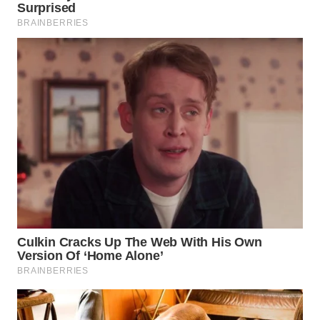
WN
PRIANGAN
TIMUR
WN
SEMARANG
WN
SOLO
WN
BOROBUDUR
WN
MADURA
WN
SURABAYA