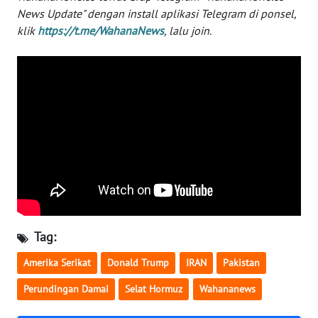
News Update" dengan install aplikasi Telegram di ponsel,
WN
klik
https://t.me/WahanaNews
, lalu join.
BABEL
WN
SUMBAR
WN
SUMSEL
WN
BENGKULU
WN
Tag:
LAMPUNG
Amerika Serikat
Donald Trump
IRAN
Pakistan
WN
Perundingan Damai
Selat Hormuz
Wahananews
JATENG