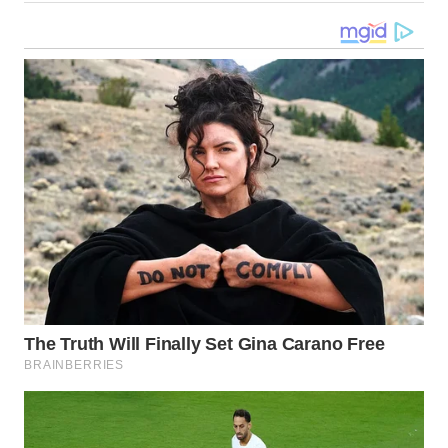
WN
MALUKU
WN
MALUT
WN
DAIRI
WN
DANAU
TOBA
WN
NIAS
WN
LANGKAT