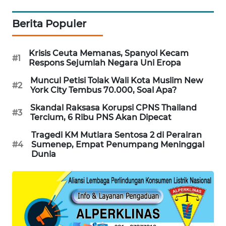
PORTAL
KONSUMEN
Berita Populer
FORWAMKI
Krisis Ceuta Memanas, Spanyol Kecam
#1
Respons Sejumlah Negara Uni Eropa
ALPERKLINAS
Muncul Petisi Tolak Wali Kota Muslim New
#2
York City Tembus 70.000, Soal Apa?
FORJASIDA
Skandal Raksasa Korupsi CPNS Thailand
#3
Tercium, 6 Ribu PNS Akan Dipecat
TAMBANG
Tragedi KM Mutiara Sentosa 2 di Perairan
NEWS
#4
Sumenep, Empat Penumpang Meninggal
Dunia
SITUNGIR
NEWS
SIDIKALANG
NEWS