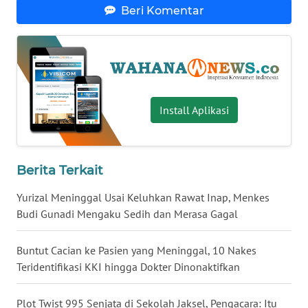
Beri Komentar
WN
NUSANTARA
WN
JOGJA
Install Aplikasi
WN
JATIM
Berita Terkait
WN
BALI
Yurizal Meninggal Usai Keluhkan Rawat Inap, Menkes
Budi Gunadi Mengaku Sedih dan Merasa Gagal
WN
KALBAR
Buntut Cacian ke Pasien yang Meninggal, 10 Nakes
Teridentifikasi KKI hingga Dokter Dinonaktifkan
WN
KALTENG
Plot Twist 995 Senjata di Sekolah Jaksel, Pengacara: Itu