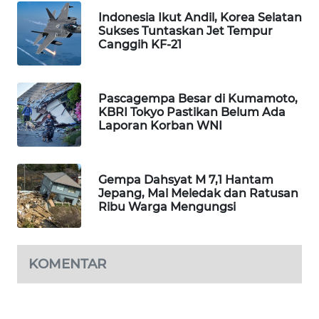
Indonesia Ikut Andil, Korea Selatan
MAWAKA
Sukses Tuntaskan Jet Tempur
ID
Canggih KF-21
MARTABAT
NET
Pascagempa Besar di Kumamoto,
KBRI Tokyo Pastikan Belum Ada
Laporan Korban WNI
PLN
WATCH
Gempa Dahsyat M 7,1 Hantam
MKLI
Jepang, Mal Meledak dan Ratusan
Ribu Warga Mengungsi
LPKKI
LKKI
KOMENTAR
KOPEKLIN