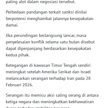
paling alot dalam negosiasi tersebut.
WN
BANTEN
Perbedaan pandangan terkait sanksi dinilai
berpotensi menghambat jalannya kesepakatan
WN
damai.
NTT
Jika perundingan berlangsung lancar, masa
WN
penyelesaian konflik selama satu bulan disebut
KEPRI
dapat diperpanjang berdasarkan kesepakatan
kedua pihak.
WN
PAPUA
Ketegangan di kawasan Timur Tengah sendiri
meningkat setelah Amerika Serikat dan Israel
WN
melancarkan serangan terhadap Iran pada 28
PAPUA
Februari 2026.
BARAT
Serangan itu memicu aksi saling serang di antara
WN
ketiga negara dan meningkatkan kekhawatiran
RIAU