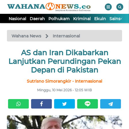
Nasional
Daerah
Polhukam
Kriminal
Ekuin
Sains-Te
WAHANA
Tutup
TV
Wahana News
Internasional
NASIONAL
AS dan Iran Dikabarkan
Lanjutkan Perundingan Pekan
DAERAH
Depan di Pakistan
Sutrisno Simorangkir - Internasional
POLHUKAM
Minggu, 10 Mei 2026 - 12:05 WIB
KRIMINAL
EKUIN