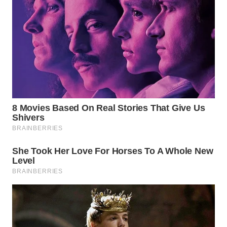
TAPANULI
TENGAH
WN DELI
SERDANG
WN
TEBING
TINGGI
WN
PAKPAK
WN
KARAWANG
WN
BEKASI