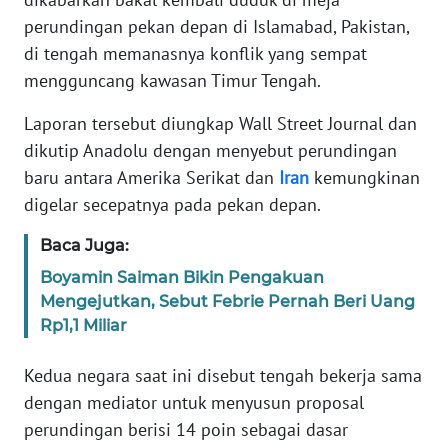
Informasi
perundingan pekan depan di Islamabad, Pakistan,
INDEKS
di tengah memanasnya konflik yang sempat
BERITA
mengguncang kawasan Timur Tengah.
Laporan tersebut diungkap Wall Street Journal dan
KONTAK
KAMI
dikutip Anadolu dengan menyebut perundingan
baru antara Amerika Serikat dan
Iran
kemungkinan
INFO
digelar secepatnya pada pekan depan.
IKLAN
Baca Juga:
TENTANG
Boyamin Saiman Bikin Pengakuan
KAMI
Mengejutkan, Sebut Febrie Pernah Beri Uang
Rp1,1 Miliar
PEDOMAN
MEDIA
Kedua negara saat ini disebut tengah bekerja sama
SIBER
dengan mediator untuk menyusun proposal
perundingan berisi 14 poin sebagai dasar
REDAKSI