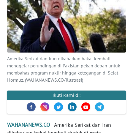
SAINS-TEKNO
KESEHATAN
INTERNASIONAL
SERBA-SERBI
Amerika Serikat dan Iran dikabarkan bakal kembali
menggelar perundingan di Pakistan pekan depan untuk
PENDIDIKAN
membahas program nuklir hingga ketegangan di Selat
Hormuz. (WAHANANEWS.CO/Ilustrasi)
OLAHRAGA
Ikuti Kami di:
OPINI
EDITORIAL
WAHANANEWS.CO
-
Amerika Serikat dan Iran
dikabarkan bakal kembali duduk di meja