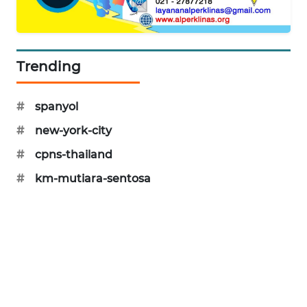
SIBARAGAS
NEWS
Trending
METRO
SIANTAR
NEWS
#
spanyol
#
new-york-city
METRO
MEDAN
#
cpns-thailand
NEWS
#
km-mutiara-sentosa
METRO
JAKARTA
NEWS
KRT
NEWS