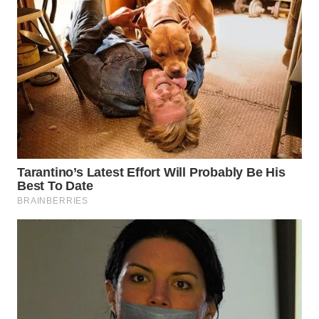
WN
NATUNA
WN
BINTAN
WN
MANDALIKA
WN
LIKUPANG
WN
LABUANBAJO
WN
BORNEO