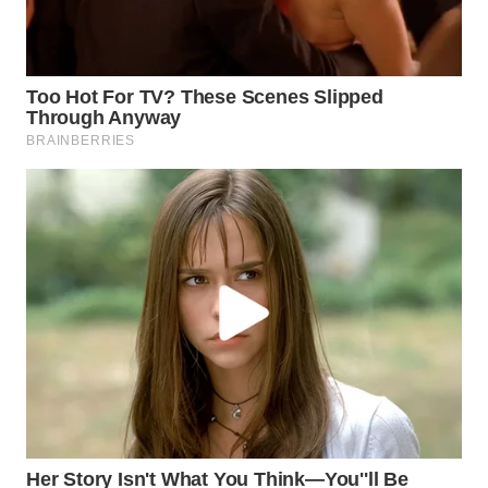
WN
INDRAMAYU
WN
KUNINGAN
WN
MAJALENGKA
WN
SUBANG
WN
SUKABUMI
WN
PURWAKARTA