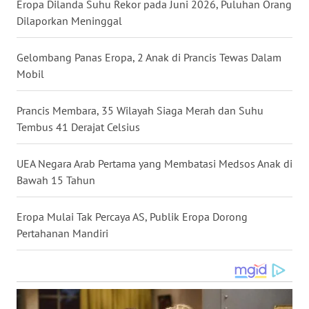
Eropa Dilanda Suhu Rekor pada Juni 2026, Puluhan Orang
WN
Dilaporkan Meninggal
NUSANTARA
Gelombang Panas Eropa, 2 Anak di Prancis Tewas Dalam
WN
Mobil
JOGJA
Prancis Membara, 35 Wilayah Siaga Merah dan Suhu
WN
Tembus 41 Derajat Celsius
JATIM
UEA Negara Arab Pertama yang Membatasi Medsos Anak di
WN
Bawah 15 Tahun
BALI
Eropa Mulai Tak Percaya AS, Publik Eropa Dorong
WN
Pertahanan Mandiri
KALBAR
WN
KALTENG