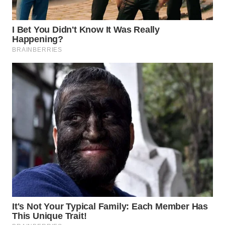
WN
TAPANULI
SELATAN
WN
TANJUNG
LESUNG
WN
KARO
WN
SIMALUNGUN
WN
LABUHANBATU
WN