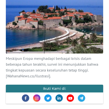
SAINS-TEKNO
KESEHATAN
INTERNASIONAL
SERBA-SERBI
PENDIDIKAN
Meskipun Eropa menghadapi berbagai krisis dalam
beberapa tahun terakhir, survei ini menunjukkan bahwa
tingkat kepuasan secara keseluruhan tetap tinggi.
OLAHRAGA
[WahanaNews.co/Ilustrasi].
OPINI
Ikuti Kami di:
EDITORIAL