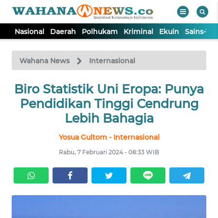
Nasional
Daerah
Polhukam
Kriminal
Ekuin
Sains-Te
WAHANA
Tutup
TV
Wahana News
Internasional
NASIONAL
Biro Statistik Uni Eropa: Punya
Pendidikan Tinggi Cendrung
DAERAH
Lebih Bahagia
Yosua Gultom - Internasional
POLHUKAM
Rabu, 7 Februari 2024 - 08:33 WIB
KRIMINAL
EKUIN