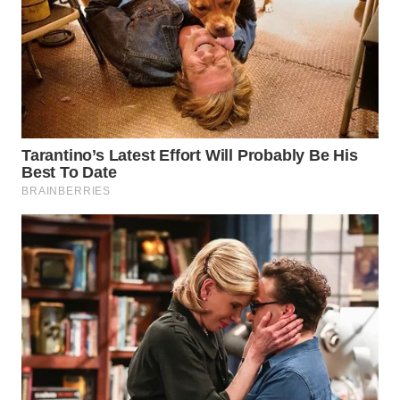
WN
NATUNA
WN
BINTAN
WN
MANDALIKA
WN
LIKUPANG
WN
LABUANBAJO
WN
BORNEO