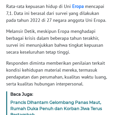
Rata-rata kepuasan hidup di Uni
Eropa
mencapai
KARIR
7,1. Data ini berasal dari survei yang dilakukan
pada tahun 2022 di 27 negara anggota Uni Eropa.
DISCLAIMER
Melansir Detik, meskipun Eropa menghadapi
berbagai krisis dalam beberapa tahun terakhir,
Wahana
News
survei ini menunjukkan bahwa tingkat kepuasan
Regional
secara keseluruhan tetap tinggi.
WN
Responden diminta memberikan penilaian terkait
SUMUT
kondisi kehidupan material mereka, termasuk
pendapatan dan perumahan, kualitas waktu luang,
WN
serta kualitas hubungan interpersonal.
JAKARTA
Baca Juga:
WN
Prancis Dihantam Gelombang Panas Maut,
JABAR
Rumah Duka Penuh dan Korban Jiwa Terus
Bertambah