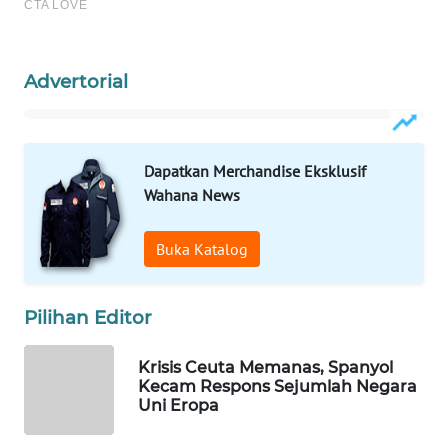
WAHANA
SPORT
Advertorial
WAHANA
UMKM
Dapatkan Merchandise Eksklusif
WAHANA
SELEB
Wahana News
WAHANA
Buka Katalog
PERSONA
Pilihan Editor
WAHANA
OTOMOTIF
Krisis Ceuta Memanas, Spanyol
Kecam Respons Sejumlah Negara
WAHANA
Uni Eropa
HEALTH