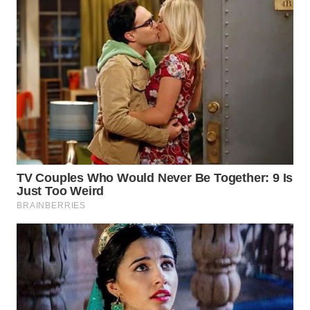
WN
KALTARA
WN
KALSEL
WN
KALTIM
WN
SULSEL
WN
GORONTALO
WN
SULUT