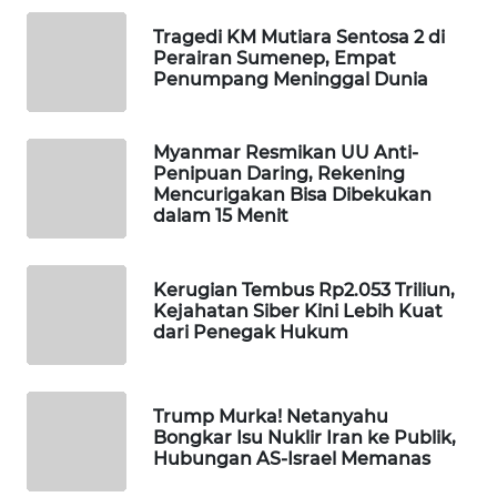
WAHANA
Tragedi KM Mutiara Sentosa 2 di
DESA
Perairan Sumenep, Empat
WISATA
Penumpang Meninggal Dunia
LAPAK
WAHANA
Myanmar Resmikan UU Anti-
Penipuan Daring, Rekening
Mencurigakan Bisa Dibekukan
Wahana
dalam 15 Menit
Network
KONSUMEN
Kerugian Tembus Rp2.053 Triliun,
Kejahatan Siber Kini Lebih Kuat
LISTRIK
dari Penegak Hukum
MASYARAKAT
KELISTRIKAN
Trump Murka! Netanyahu
Bongkar Isu Nuklir Iran ke Publik,
WALINKI
Hubungan AS-Israel Memanas
ID