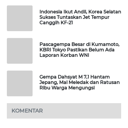
MAWAKA
Indonesia Ikut Andil, Korea Selatan
ID
Sukses Tuntaskan Jet Tempur
Canggih KF-21
MARTABAT
NET
Pascagempa Besar di Kumamoto,
KBRI Tokyo Pastikan Belum Ada
PLN
Laporan Korban WNI
WATCH
MKLI
Gempa Dahsyat M 7,1 Hantam
Jepang, Mal Meledak dan Ratusan
Ribu Warga Mengungsi
LPKKI
LKKI
KOMENTAR
KOPEKLIN