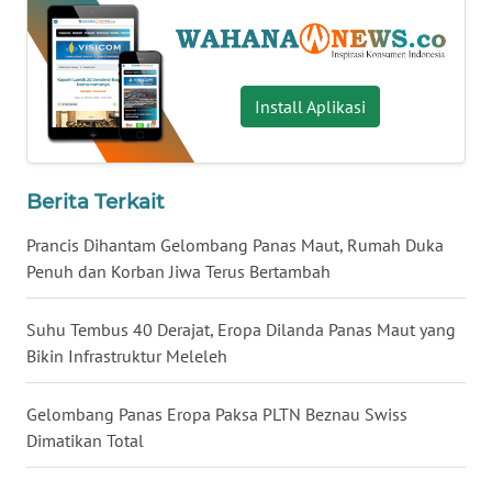
WN
BABEL
Install Aplikasi
WN
SUMBAR
WN
Berita Terkait
SUMSEL
Prancis Dihantam Gelombang Panas Maut, Rumah Duka
Penuh dan Korban Jiwa Terus Bertambah
WN
BENGKULU
Suhu Tembus 40 Derajat, Eropa Dilanda Panas Maut yang
Bikin Infrastruktur Meleleh
WN
LAMPUNG
Gelombang Panas Eropa Paksa PLTN Beznau Swiss
WN
Dimatikan Total
JATENG