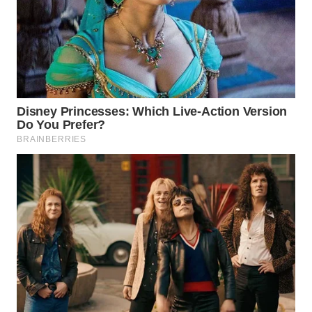
WN
MALUKU
WN
MALUT
WN
DAIRI
WN
DANAU
TOBA
WN
NIAS
WN
LANGKAT