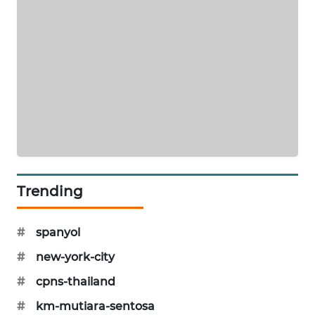
SIBARAGAS
NEWS
METRO
SIANTAR
NEWS
METRO
MEDAN
NEWS
Trending
METRO
JAKARTA
#
spanyol
NEWS
#
new-york-city
KRT
#
cpns-thailand
NEWS
#
km-mutiara-sentosa