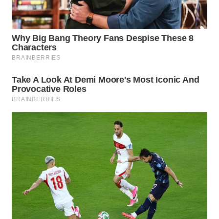
Wahana
Media
Group
WAHANA
NEWS
WAHANA
TANI
WAHANA
ADVOKAT
WAHANA
INFRASTRUKTUR
WAHANA
KONSUMEN