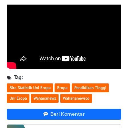
WN
SERAMBI
WN
JAMBI
WN
SULTRA
WN
Tag:
NTB
Biro Statistik Uni Eropa
Eropa
Pendidikan Tinggi
WN
Uni Eropa
Wahananews
Wahananewsco
SULTENG
Beri Komentar
WN
SULBAR