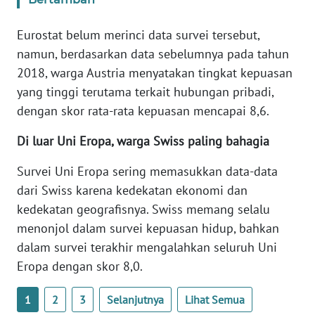
WN
BANTEN
Eurostat belum merinci data survei tersebut,
namun, berdasarkan data sebelumnya pada tahun
WN
2018, warga Austria menyatakan tingkat kepuasan
NTT
yang tinggi terutama terkait hubungan pribadi,
dengan skor rata-rata kepuasan mencapai 8,6.
WN
KEPRI
Di luar Uni Eropa, warga Swiss paling bahagia
WN
Survei Uni Eropa sering memasukkan data-data
PAPUA
dari Swiss karena kedekatan ekonomi dan
kedekatan geografisnya. Swiss memang selalu
WN
menonjol dalam survei kepuasan hidup, bahkan
PAPUA
dalam survei terakhir mengalahkan seluruh Uni
BARAT
Eropa dengan skor 8,0.
WN
1
2
3
Selanjutnya
Lihat Semua
RIAU