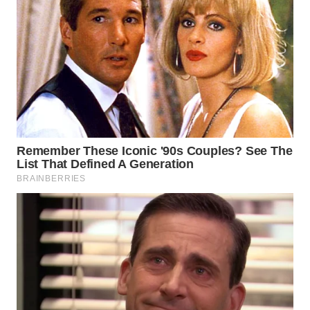
WN
BOGOR
WN
DEPOK
WN
TAPANULI
UTARA
WN
SAMOSIR
WN
PADANG
LAWAS