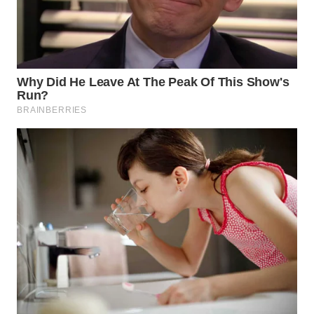
WN
SUMEDANG
WN
CIANJUR
WN
KEPULAUAN
SERIBU
WN
TANGERANG
WN
BINJAI
WN
CIREBON