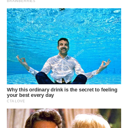
TAPANULI
TENGAH
WN DELI
SERDANG
WN
TEBING
TINGGI
WN
PAKPAK
WN
KARAWANG
WN
BEKASI