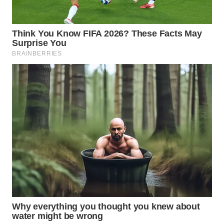
WAHANA
LISTRIK
WAHANA
TRAVEL
WAHANA
TV
WAHANANEWS
ID
WAHANANEWS
CO ID
WAHANANEWS
NET