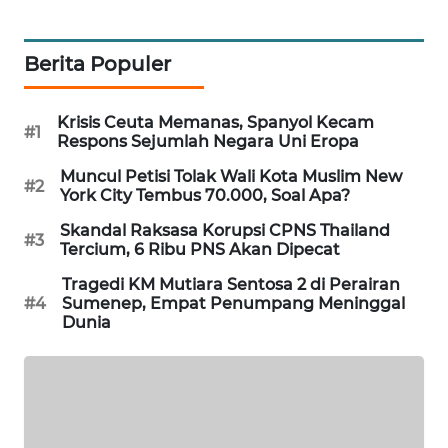
PORTAL
KONSUMEN
Berita Populer
FORWAMKI
Krisis Ceuta Memanas, Spanyol Kecam
#1
Respons Sejumlah Negara Uni Eropa
ALPERKLINAS
Muncul Petisi Tolak Wali Kota Muslim New
#2
York City Tembus 70.000, Soal Apa?
FORJASIDA
Skandal Raksasa Korupsi CPNS Thailand
#3
Tercium, 6 Ribu PNS Akan Dipecat
TAMBANG
NEWS
Tragedi KM Mutiara Sentosa 2 di Perairan
#4
Sumenep, Empat Penumpang Meninggal
Dunia
SITUNGIR
NEWS
SIDIKALANG
NEWS