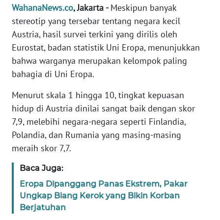
Informasi
WahanaNews.co
, Jakarta -
Meskipun banyak
stereotip yang tersebar tentang negara kecil
INDEKS
Austria, hasil survei terkini yang dirilis oleh
BERITA
Eurostat, badan statistik Uni Eropa, menunjukkan
bahwa warganya merupakan kelompok paling
KONTAK
KAMI
bahagia di Uni Eropa.
Menurut skala 1 hingga 10, tingkat kepuasan
INFO
hidup di Austria dinilai sangat baik dengan skor
IKLAN
7,9, melebihi negara-negara seperti Finlandia,
Polandia, dan Rumania yang masing-masing
TENTANG
KAMI
meraih skor 7,7.
Baca Juga:
PEDOMAN
MEDIA
Eropa Dipanggang Panas Ekstrem, Pakar
SIBER
Ungkap Biang Kerok yang Bikin Korban
Berjatuhan
REDAKSI