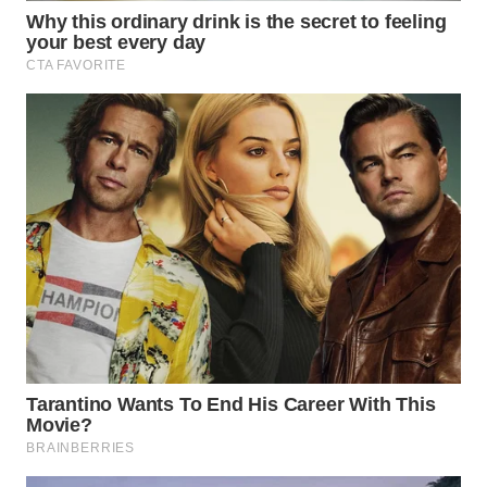
WN
INDRAMAYU
WN
KUNINGAN
WN
MAJALENGKA
WN
SUBANG
WN
SUKABUMI
WN
PURWAKARTA