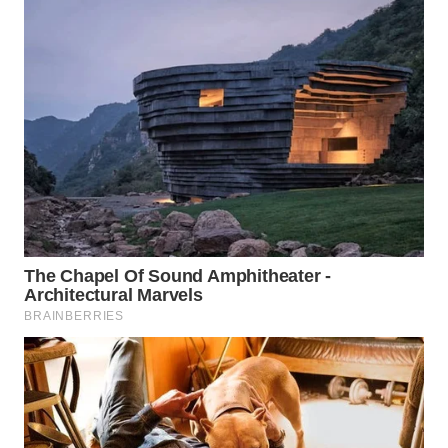
WN
PRIANGAN
TIMUR
WN
SEMARANG
WN
SOLO
WN
BOROBUDUR
WN
MADURA
WN
SURABAYA