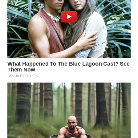
WN
NATUNA
WN
BINTAN
WN
MANDALIKA
WN
LIKUPANG
WN
LABUANBAJO
WN
BORNEO