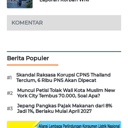
WAHANA
DESA
WISATA
KOMENTAR
LAPAK
WAHANA
Wahana
Berita Populer
Network
KONSUMEN
Skandal Raksasa Korupsi CPNS Thailand
#1
LISTRIK
Tercium, 6 Ribu PNS Akan Dipecat
Muncul Petisi Tolak Wali Kota Muslim New
#2
MASYARAKAT
York City Tembus 70.000, Soal Apa?
KELISTRIKAN
Jepang Pangkas Pajak Makanan dari 8%
#3
Jadi 1%, Berlaku Mulai April 2027
WALINKI
ID