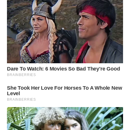
WN
PRIANGAN
TIMUR
WN
SEMARANG
WN
SOLO
WN
BOROBUDUR
WN
MADURA
WN
SURABAYA