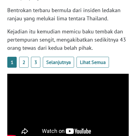
WN
Bentrokan terbaru bermula dari insiden ledakan
BANTEN
ranjau yang melukai lima tentara Thailand.
WN
Kejadian itu kemudian memicu baku tembak dan
NTT
pertempuran sengit, mengakibatkan sedikitnya 43
orang tewas dari kedua belah pihak.
WN
KEPRI
1
2
3
Selanjutnya
Lihat Semua
WN
PAPUA
WN
PAPUA
BARAT
WN
RIAU