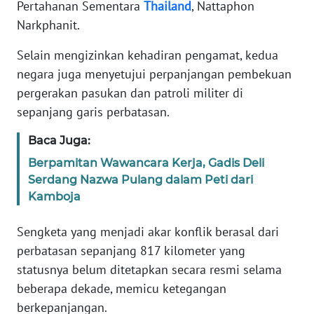
Pertahanan Sementara
Thailand
, Nattaphon
Narkphanit.
KARIR
Selain mengizinkan kehadiran pengamat, kedua
DISCLAIMER
negara juga menyetujui perpanjangan pembekuan
pergerakan pasukan dan patroli militer di
Wahana
sepanjang garis perbatasan.
News
Regional
Baca Juga:
Berpamitan Wawancara Kerja, Gadis Deli
WN
Serdang Nazwa Pulang dalam Peti dari
SUMUT
Kamboja
WN
Sengketa yang menjadi akar konflik berasal dari
JAKARTA
perbatasan sepanjang 817 kilometer yang
statusnya belum ditetapkan secara resmi selama
WN
beberapa dekade, memicu ketegangan
JABAR
berkepanjangan.