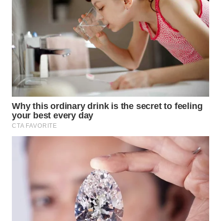
TAPANULI
TENGAH
WN DELI
SERDANG
WN
TEBING
TINGGI
WN
PAKPAK
WN
KARAWANG
WN
BEKASI