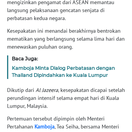
mengizinkan pengamat dari ASEAN memantau
Informasi
langsung pelaksanaan gencatan senjata di
INDEKS
perbatasan kedua negara.
BERITA
Kesepakatan ini menandai berakhirnya bentrokan
KONTAK
mematikan yang berlangsung selama lima hari dan
KAMI
menewaskan puluhan orang.
Baca Juga:
INFO
IKLAN
Kamboja Minta Dialog Perbatasan dengan
Thailand Dipindahkan ke Kuala Lumpur
TENTANG
KAMI
Dikutip dari
Al Jazeera
, kesepakatan dicapai setelah
perundingan intensif selama empat hari di Kuala
PEDOMAN
Lumpur, Malaysia.
MEDIA
SIBER
Pertemuan tersebut dipimpin oleh Menteri
Pertahanan
Kamboja
, Tea Seiha, bersama Menteri
REDAKSI