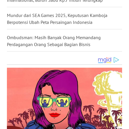
WN
NUSANTARA
Mundur dari SEA Games 2025, Keputusan Kamboja
Berpotensi Ubah Peta Persaingan Indonesia
WN
JOGJA
Ombudsman: Masih Banyak Orang Memandang
Perdagangan Orang Sebagai Bagian Bisnis
WN
JATIM
WN
BALI
WN
KALBAR
WN
KALTENG