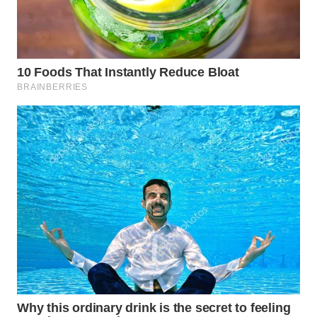
WN
SUMEDANG
WN
CIANJUR
WN
KEPULAUAN
SERIBU
WN
TANGERANG
WN
BINJAI
WN
CIREBON