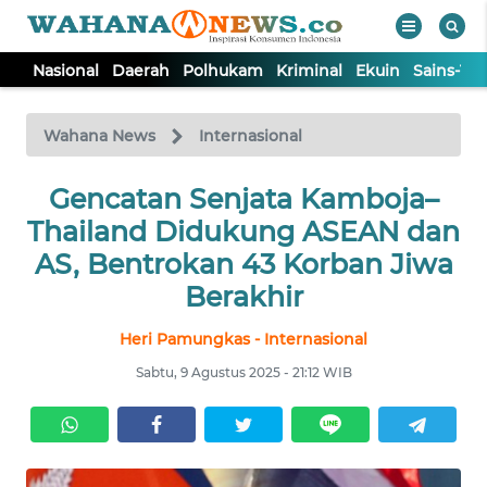
Nasional
Daerah
Polhukam
Kriminal
Ekuin
Sains-Te
WAHANA
Tutup
TV
Wahana News
Internasional
NASIONAL
Gencatan Senjata Kamboja–
Thailand Didukung ASEAN dan
DAERAH
AS, Bentrokan 43 Korban Jiwa
Berakhir
POLHUKAM
Heri Pamungkas - Internasional
Sabtu, 9 Agustus 2025 - 21:12 WIB
KRIMINAL
EKUIN