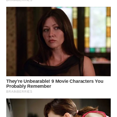
WN
TAPANULI
SELATAN
WN
TANJUNG
LESUNG
WN
KARO
WN
SIMALUNGUN
WN
LABUHANBATU
WN