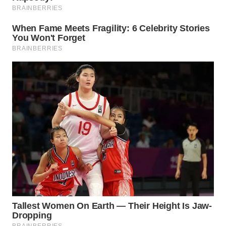
WN
MALUKU
WN
MALUT
WN
DAIRI
WN
DANAU
TOBA
WN
NIAS
WN
LANGKAT