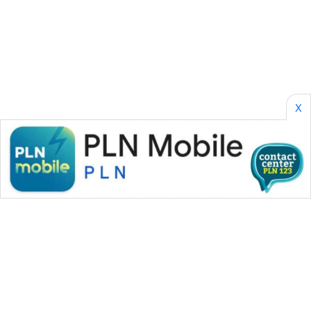
SONYA
ASA
NEWS
X