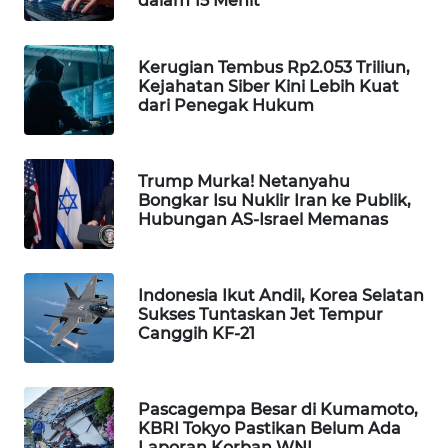
dalam 15 Menit
WAHANA
SPORT
Kerugian Tembus Rp2.053 Triliun,
Kejahatan Siber Kini Lebih Kuat
WAHANA
dari Penegak Hukum
UMKM
WAHANA
Trump Murka! Netanyahu
SELEB
Bongkar Isu Nuklir Iran ke Publik,
Hubungan AS-Israel Memanas
WAHANA
PERSONA
Indonesia Ikut Andil, Korea Selatan
Sukses Tuntaskan Jet Tempur
WAHANA
Canggih KF-21
OTOMOTIF
WAHANA
Pascagempa Besar di Kumamoto,
HEALTH
KBRI Tokyo Pastikan Belum Ada
Laporan Korban WNI