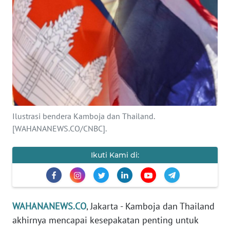
SAINS-TEKNO
KESEHATAN
INTERNASIONAL
SERBA-SERBI
Ilustrasi bendera Kamboja dan Thailand.
PENDIDIKAN
[WAHANANEWS.CO/CNBC].
OLAHRAGA
Ikuti Kami di:
OPINI
WAHANANEWS.CO
, Jakarta - Kamboja dan Thailand
EDITORIAL
akhirnya mencapai kesepakatan penting untuk