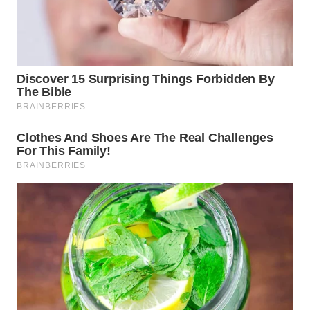
WN
BOGOR
WN
DEPOK
WN
TAPANULI
UTARA
WN
SAMOSIR
WN
PADANG
LAWAS