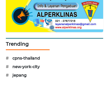
MAWAKA
ID
MARTABAT
NET
Trending
PLN
WATCH
#
cpns-thailand
MKLI
#
new-york-city
LPKKI
#
jepang
LKKI
KOPEKLIN