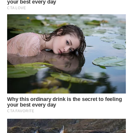
WN
INDRAMAYU
WN
KUNINGAN
WN
MAJALENGKA
WN
SUBANG
WN
SUKABUMI
WN
PURWAKARTA