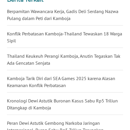
WN
Berpamitan Wawancara Kerja, Gadis Deli Serdang Nazwa
BABEL
Pulang dalam Peti dari Kamboja
WN
Konflik Perbatasan Kamboja-Thailand Tewaskan 18 Warga
SUMBAR
Sipil
WN
Thailand Keukeuh Perangi Kamboja, Anutin Tegaskan Tak
SUMSEL
Ada Gencatan Senjata
WN
Kamboja Tarik Diri dari SEA Games 2025 karena Alasan
BENGKULU
Keamanan Konflik Perbatasan
WN
Kronologi Dewi Astutik Buronan Kasus Sabu Rp5 Triliun
LAMPUNG
Ditangkap di Kamboja
WN
JATENG
Peran Dewi Astutik Gembong Narkoba Jaringan
Internasional, Buron Sabu Rp5 Triliun Terungkap