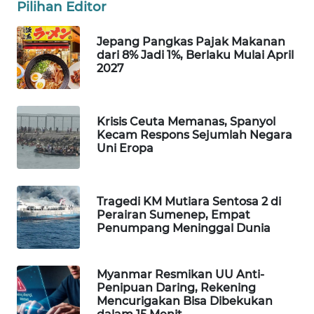
Pilihan Editor
WAHANA
LISTRIK
Jepang Pangkas Pajak Makanan
dari 8% Jadi 1%, Berlaku Mulai April
2027
WAHANA
TRAVEL
Krisis Ceuta Memanas, Spanyol
WAHANA
Kecam Respons Sejumlah Negara
TV
Uni Eropa
WAHANANEWS
ID
Tragedi KM Mutiara Sentosa 2 di
Perairan Sumenep, Empat
Penumpang Meninggal Dunia
WAHANANEWS
CO ID
Myanmar Resmikan UU Anti-
WAHANANEWS
Penipuan Daring, Rekening
NET
Mencurigakan Bisa Dibekukan