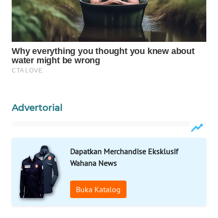
Wahana
Media
Group
WAHANA
NEWS
WAHANA
TANI
Advertorial
WAHANA
ADVOKAT
Dapatkan Merchandise Eksklusif
WAHANA
Wahana News
INFRASTRUKTUR
Buka Katalog
WAHANA
KONSUMEN