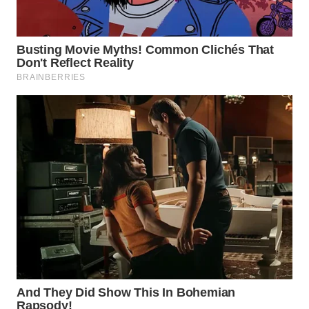
WN
KALTARA
WN
KALSEL
WN
KALTIM
WN
SULSEL
WN
GORONTALO
WN
SULUT