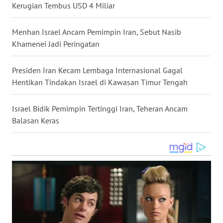
Kerugian Tembus USD 4 Miliar
WN
NUSANTARA
Menhan Israel Ancam Pemimpin Iran, Sebut Nasib
Khamenei Jadi Peringatan
WN
JOGJA
Presiden Iran Kecam Lembaga Internasional Gagal
Hentikan Tindakan Israel di Kawasan Timur Tengah
WN
JATIM
Israel Bidik Pemimpin Tertinggi Iran, Teheran Ancam
Balasan Keras
WN
BALI
WN
KALBAR
WN
KALTENG