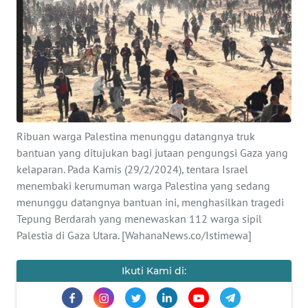
SAINS-TEKNO
KESEHATAN
INTERNASIONAL
SERBA-SERBI
Ribuan warga Palestina menunggu datangnya truk
bantuan yang ditujukan bagi jutaan pengungsi Gaza yang
PENDIDIKAN
kelaparan. Pada Kamis (29/2/2024), tentara Israel
menembaki kerumuman warga Palestina yang sedang
OLAHRAGA
menunggu datangnya bantuan ini, menghasilkan tragedi
Tepung Berdarah yang menewaskan 112 warga sipil
Palestia di Gaza Utara. [WahanaNews.co/Istimewa]
OPINI
Ikuti Kami di:
EDITORIAL