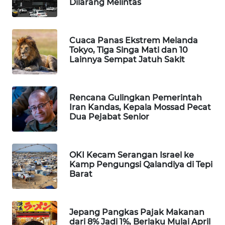
Dilarang Melintas
WAHANA
SPORT
Cuaca Panas Ekstrem Melanda
Tokyo, Tiga Singa Mati dan 10
WAHANA
Lainnya Sempat Jatuh Sakit
UMKM
WAHANA
Rencana Gulingkan Pemerintah
SELEB
Iran Kandas, Kepala Mossad Pecat
Dua Pejabat Senior
WAHANA
PERSONA
OKI Kecam Serangan Israel ke
WAHANA
Kamp Pengungsi Qalandiya di Tepi
OTOMOTIF
Barat
WAHANA
HEALTH
Jepang Pangkas Pajak Makanan
dari 8% Jadi 1%, Berlaku Mulai April