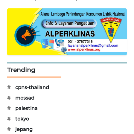
PORTAL
KONSUMEN
FORWAMKI
ALPERKLINAS
FORJASIDA
Trending
TAMBANG
NEWS
#
cpns-thailand
SITUNGIR
#
mossad
NEWS
#
palestina
#
tokyo
SIDIKALANG
NEWS
#
jepang