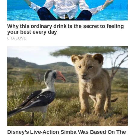
WN
SUMEDANG
WN
CIANJUR
WN
KEPULAUAN
SERIBU
WN
TANGERANG
WN
BINJAI
WN
CIREBON