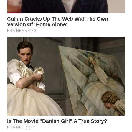
WN
MALUKU
WN
MALUT
WN
DAIRI
WN
DANAU
TOBA
WN
NIAS
WN
LANGKAT