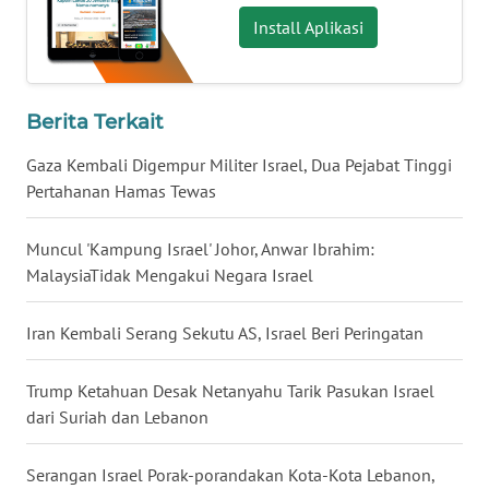
Install Aplikasi
WN
BABEL
WN
Berita Terkait
SUMBAR
Gaza Kembali Digempur Militer Israel, Dua Pejabat Tinggi
Pertahanan Hamas Tewas
WN
SUMSEL
Muncul 'Kampung Israel' Johor, Anwar Ibrahim:
MalaysiaTidak Mengakui Negara Israel
WN
BENGKULU
Iran Kembali Serang Sekutu AS, Israel Beri Peringatan
WN
LAMPUNG
Trump Ketahuan Desak Netanyahu Tarik Pasukan Israel
dari Suriah dan Lebanon
WN
JATENG
Serangan Israel Porak-porandakan Kota-Kota Lebanon,