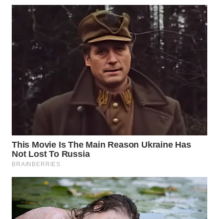
WN
TAPANULI
SELATAN
WN
TANJUNG
LESUNG
WN
KARO
WN
SIMALUNGUN
WN
LABUHANBATU
WN