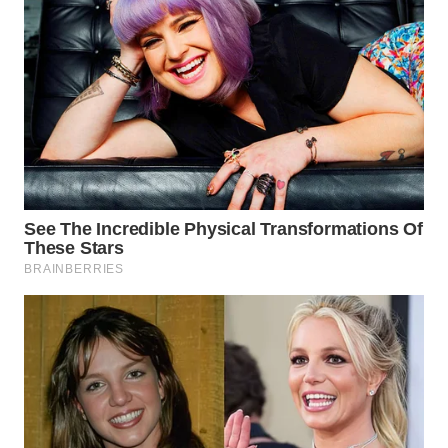
WN
NATUNA
WN
BINTAN
WN
MANDALIKA
WN
LIKUPANG
WN
LABUANBAJO
WN
BORNEO