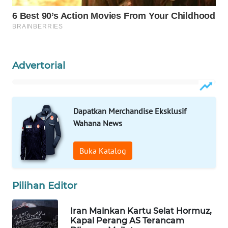
WAHANA
LISTRIK
WAHANA
TRAVEL
Advertorial
WAHANA
TV
Dapatkan Merchandise Eksklusif
Wahana News
WAHANANEWS
ID
Buka Katalog
WAHANANEWS
CO ID
Pilihan Editor
WAHANANEWS
Iran Mainkan Kartu Selat Hormuz,
NET
Kapal Perang AS Terancam