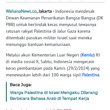
Informasi
WahanaNews.co
, Jakarta -
Indonesia mendesak
INDEKS
Dewan Keamanan Perserikatan Bangsa-Bangsa (DK
BERITA
PBB) untuk bertindak keras menyusul tewasnya
ratusan rakyat Palestina di Jalur Gaza karena
KONTAK
KAMI
ditembaki pasukan militer Israel saat mereka
menunggu bantuan kemanusiaan.
INFO
IKLAN
Melalui akun Kementerian Luar Negeri (
Kemlu
) RI
di media sosial X, Sabtu, Indonesia mengecam
TENTANG
keras pembantaian pada Kamis (29/2/2024) yang
KAMI
menewaskan lebih dari 100 warga sipil
Palestina
.
Baca Juga:
PEDOMAN
MEDIA
Warga Palestina di Israel Mengaku Dilarang
SIBER
Berbicara Bahasa Arab di Tempat Kerja
REDAKSI