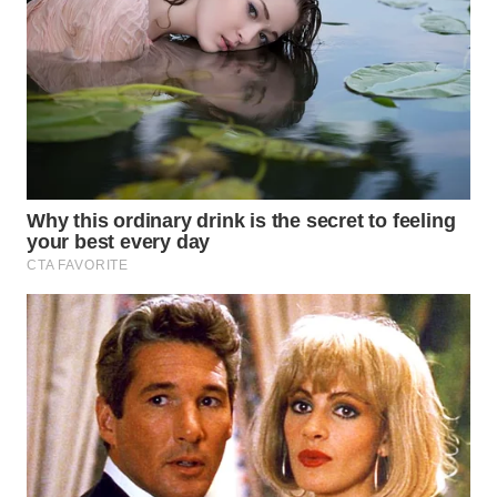
TAPANULI
TENGAH
WN DELI
SERDANG
WN
TEBING
TINGGI
WN
PAKPAK
WN
KARAWANG
WN
BEKASI