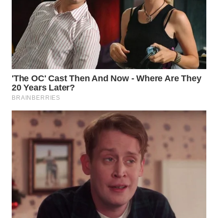
WN
KALTARA
WN
KALSEL
WN
KALTIM
WN
SULSEL
WN
GORONTALO
WN
SULUT