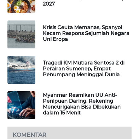
2027
WAHANA
DESA
WISATA
Krisis Ceuta Memanas, Spanyol
Kecam Respons Sejumlah Negara
LAPAK
Uni Eropa
WAHANA
Wahana
Tragedi KM Mutiara Sentosa 2 di
Network
Perairan Sumenep, Empat
Penumpang Meninggal Dunia
KONSUMEN
LISTRIK
Myanmar Resmikan UU Anti-
Penipuan Daring, Rekening
MASYARAKAT
Mencurigakan Bisa Dibekukan
KELISTRIKAN
dalam 15 Menit
WALINKI
ID
KOMENTAR