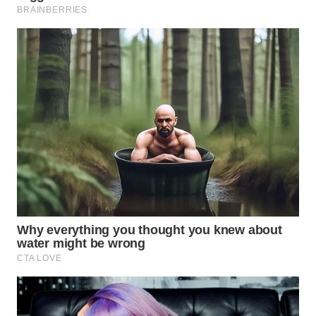
WN
PRIANGAN
TIMUR
WN
SEMARANG
WN
SOLO
WN
BOROBUDUR
WN
MADURA
WN
SURABAYA