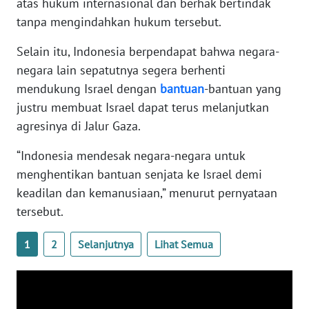
atas hukum internasional dan berhak bertindak
WN
tanpa mengindahkan hukum tersebut.
BANTEN
Selain itu, Indonesia berpendapat bahwa negara-
WN
negara lain sepatutnya segera berhenti
NTT
mendukung Israel dengan
bantuan
-bantuan yang
justru membuat Israel dapat terus melanjutkan
WN
agresinya di Jalur Gaza.
KEPRI
“Indonesia mendesak negara-negara untuk
WN
menghentikan bantuan senjata ke Israel demi
PAPUA
keadilan dan kemanusiaan,” menurut pernyataan
tersebut.
WN
PAPUA
1
2
Selanjutnya
Lihat Semua
BARAT
WN
RIAU