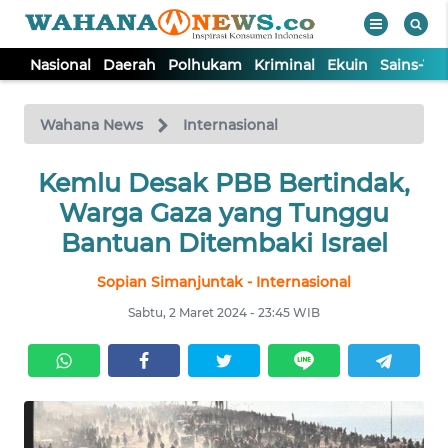
Nasional
Daerah
Polhukam
Kriminal
Ekuin
Sains-Te
WAHANA
Tutup
TV
Wahana News
Internasional
NASIONAL
Kemlu Desak PBB Bertindak,
Warga Gaza yang Tunggu
DAERAH
Bantuan Ditembaki Israel
Sopian Simanjuntak - Internasional
POLHUKAM
Sabtu, 2 Maret 2024 - 23:45 WIB
KRIMINAL
EKUIN