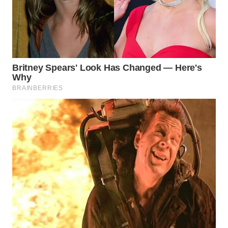
Wahana
Media
Group
WAHANA
NEWS
WAHANA
TANI
WAHANA
ADVOKAT
WAHANA
INFRASTRUKTUR
WAHANA
KONSUMEN