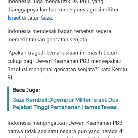
Indonesia juga mengkritik DK PBB, yang
dianggapnya lamban merespons agresi militer
KARIR
Israel
di Jalur
Gaza
.
Indonesia mendesak badan tersebut segera
DISCLAIMER
memerintahkan gencatan senjata.
Wahana
“Apakah tragedi kemanusiaan ini masih belum
News
Regional
cukup bagi Dewan Keamanan PBB menyepakati
Resolusi mengenai gencatan senjata?” kata Kemlu
WN
RI.
SUMUT
Baca Juga:
WN
Gaza Kembali Digempur Militer Israel, Dua
JAKARTA
Pejabat Tinggi Pertahanan Hamas Tewas
WN
Indonesia mengingatkan Dewan Keamanan PBB
JABAR
bahwa tidak ada satu negara pun yang berada di