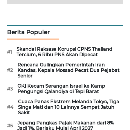
MAWAKA
ID
MARTABAT
Berita Populer
NET
Skandal Raksasa Korupsi CPNS Thailand
#1
PLN
Tercium, 6 Ribu PNS Akan Dipecat
WATCH
Rencana Gulingkan Pemerintah Iran
#2
Kandas, Kepala Mossad Pecat Dua Pejabat
MKLI
Senior
OKI Kecam Serangan Israel ke Kamp
#3
LPKKI
Pengungsi Qalandiya di Tepi Barat
Cuaca Panas Ekstrem Melanda Tokyo, Tiga
LKKI
#4
Singa Mati dan 10 Lainnya Sempat Jatuh
Sakit
KOPEKLIN
Jepang Pangkas Pajak Makanan dari 8%
#5
Jadi 1%, Berlaku Mulai April 2027