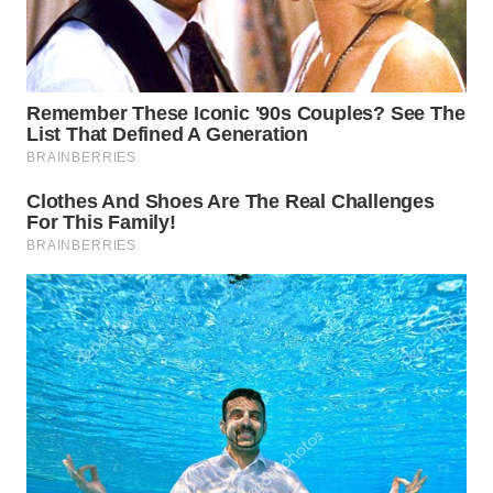
WN
BOGOR
WN
DEPOK
WN
TAPANULI
UTARA
WN
SAMOSIR
WN
PADANG
LAWAS