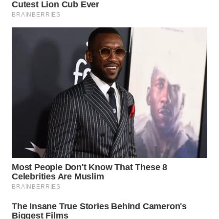
WN
INDRAMAYU
WN
KUNINGAN
WN
MAJALENGKA
WN
SUBANG
WN
SUKABUMI
WN
PURWAKARTA