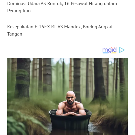
Dominasi Udara AS Rontok, 16 Pesawat Hilang dalam
WN
Perang Iran
NUSANTARA
Kesepakatan F-15EX RI-AS Mandek, Boeing Angkat
WN
Tangan
JOGJA
WN
JATIM
WN
BALI
WN
KALBAR
WN
KALTENG