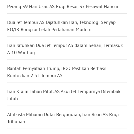
Perang 39 Hari Usai: AS Rugi Besar, 37 Pesawat Hancur
WN
BABEL
Dua Jet Tempur AS Dijatuhkan Iran, Teknologi Senyap
EO/IR Bongkar Celah Pertahanan Modern
WN
SUMBAR
Iran Jatuhkan Dua Jet Tempur AS dalam Sehari, Termasuk
A-10 Warthog
WN
SUMSEL
Bantah Pernyataan Trump, IRGC Pastikan Berhasil
WN
Rontokkan 2 Jet Tempur AS
BENGKULU
Iran Klaim Tahan Pilot, AS Akui Jet Tempurnya Ditembak
WN
Jatuh
LAMPUNG
Alutsista Miliaran Dolar Berguguran, Iran Bikin AS Rugi
WN
Triliunan
JATENG