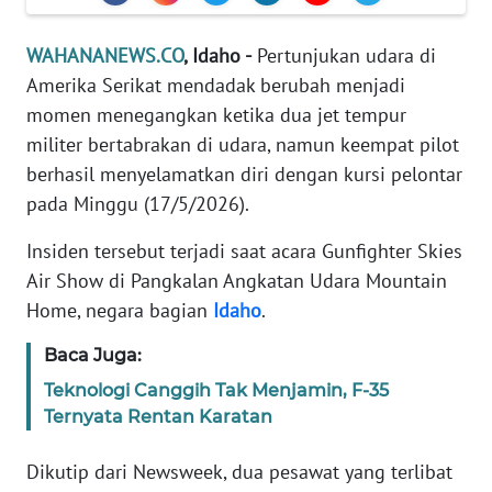
Informasi
WAHANANEWS.CO
, Idaho -
Pertunjukan udara di
INDEKS
BERITA
Amerika Serikat mendadak berubah menjadi
momen menegangkan ketika dua jet tempur
KONTAK
militer bertabrakan di udara, namun keempat pilot
KAMI
berhasil menyelamatkan diri dengan kursi pelontar
pada Minggu (17/5/2026).
INFO
IKLAN
Insiden tersebut terjadi saat acara Gunfighter Skies
Air Show di Pangkalan Angkatan Udara Mountain
TENTANG
Home, negara bagian
Idaho
.
KAMI
Baca Juga:
PEDOMAN
Teknologi Canggih Tak Menjamin, F-35
MEDIA
Ternyata Rentan Karatan
SIBER
Dikutip dari Newsweek, dua pesawat yang terlibat
REDAKSI