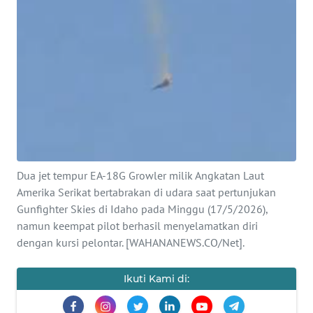
SAINS-TEKNO
KESEHATAN
INTERNASIONAL
SERBA-SERBI
PENDIDIKAN
Dua jet tempur EA-18G Growler milik Angkatan Laut
Amerika Serikat bertabrakan di udara saat pertunjukan
OLAHRAGA
Gunfighter Skies di Idaho pada Minggu (17/5/2026),
namun keempat pilot berhasil menyelamatkan diri
OPINI
dengan kursi pelontar. [WAHANANEWS.CO/Net].
Ikuti Kami di:
EDITORIAL