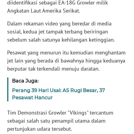
diidentifikasi sebagai EA-18G Growler milik
Angkatan Laut Amerika Serikat.
KARIR
Dalam rekaman video yang beredar di media
DISCLAIMER
sosial, kedua jet tampak terbang beriringan
sebelum salah satunya kehilangan ketinggian.
Wahana
News
Pesawat yang menurun itu kemudian menghantam
Regional
jet lain yang berada di bawahnya hingga keduanya
berputar tak terkendali menuju daratan.
WN
SUMUT
Baca Juga:
Perang 39 Hari Usai: AS Rugi Besar, 37
WN
Pesawat Hancur
JAKARTA
Tim Demonstrasi Growler "Vikings" tercantum
WN
sebagai salah satu penampil utama dalam
JABAR
pertunjukan udara tersebut.