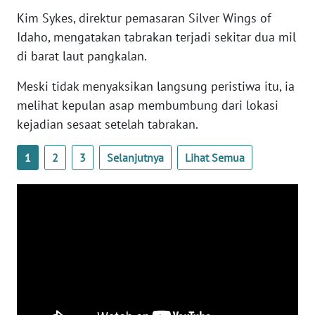
WN
Kim Sykes, direktur pemasaran Silver Wings of
BANTEN
Idaho, mengatakan tabrakan terjadi sekitar dua mil
di barat laut pangkalan.
WN
NTT
Meski tidak menyaksikan langsung peristiwa itu, ia
melihat kepulan asap membumbung dari lokasi
WN
kejadian sesaat setelah tabrakan.
KEPRI
1
2
3
Selanjutnya
Lihat Semua
WN
PAPUA
WN
PAPUA
BARAT
WN
RIAU