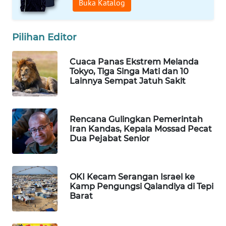
Buka Katalog
WAHANA
SPORT
Pilihan Editor
WAHANA
UMKM
Cuaca Panas Ekstrem Melanda
Tokyo, Tiga Singa Mati dan 10
Lainnya Sempat Jatuh Sakit
WAHANA
SELEB
Rencana Gulingkan Pemerintah
WAHANA
Iran Kandas, Kepala Mossad Pecat
PERSONA
Dua Pejabat Senior
WAHANA
OTOMOTIF
OKI Kecam Serangan Israel ke
Kamp Pengungsi Qalandiya di Tepi
Barat
WAHANA
HEALTH