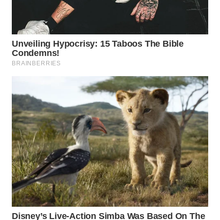
TAPANULI
TENGAH
WN DELI
SERDANG
WN
TEBING
TINGGI
WN
PAKPAK
WN
KARAWANG
WN
BEKASI