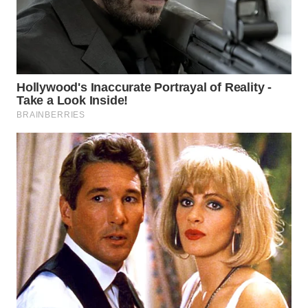
WN
INDRAMAYU
WN
KUNINGAN
WN
MAJALENGKA
WN
SUBANG
WN
SUKABUMI
WN
PURWAKARTA