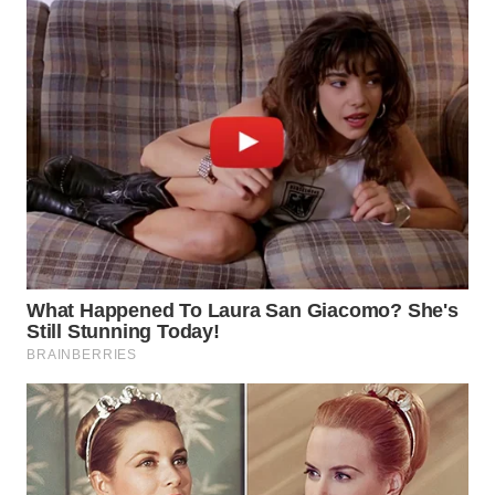
WN
MALUKU
WN
MALUT
WN
DAIRI
WN
DANAU
TOBA
WN
NIAS
WN
LANGKAT