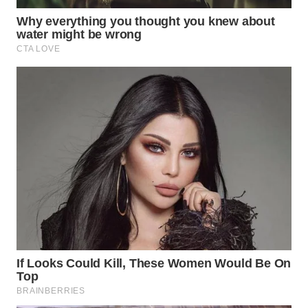
WN
KALTARA
WN
KALSEL
WN
KALTIM
WN
SULSEL
WN
GORONTALO
WN
SULUT