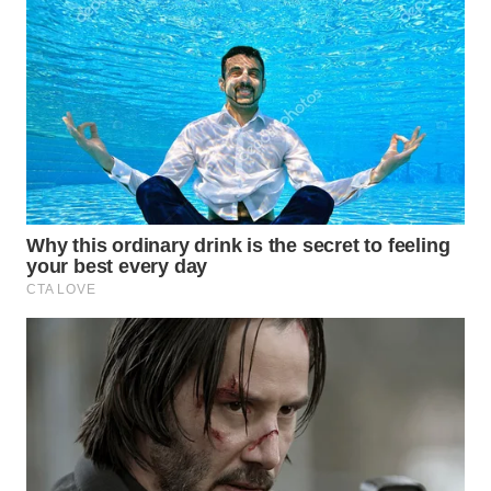
WN
SUMEDANG
WN
CIANJUR
WN
KEPULAUAN
SERIBU
WN
TANGERANG
WN
BINJAI
WN
CIREBON