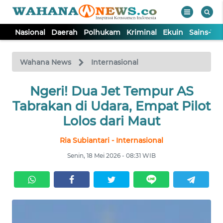
Nasional
Daerah
Polhukam
Kriminal
Ekuin
Sains-Te
WAHANA
Tutup
TV
Wahana News
Internasional
NASIONAL
Ngeri! Dua Jet Tempur AS
Tabrakan di Udara, Empat Pilot
DAERAH
Lolos dari Maut
Ria Subiantari - Internasional
POLHUKAM
Senin, 18 Mei 2026 - 08:31 WIB
KRIMINAL
EKUIN