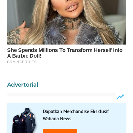
WAHANA
LISTRIK
WAHANA
TRAVEL
WAHANA
TV
WAHANANEWS
ID
Advertorial
WAHANANEWS
CO ID
Dapatkan Merchandise Eksklusif
Wahana News
WAHANANEWS
NET