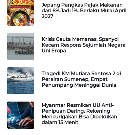
Jepang Pangkas Pajak Makanan
WAHANA
dari 8% Jadi 1%, Berlaku Mulai April
DESA
2027
WISATA
LAPAK
Krisis Ceuta Memanas, Spanyol
WAHANA
Kecam Respons Sejumlah Negara
Uni Eropa
Wahana
Network
Tragedi KM Mutiara Sentosa 2 di
KONSUMEN
Perairan Sumenep, Empat
LISTRIK
Penumpang Meninggal Dunia
MASYARAKAT
Myanmar Resmikan UU Anti-
KELISTRIKAN
Penipuan Daring, Rekening
Mencurigakan Bisa Dibekukan
dalam 15 Menit
WALINKI
ID