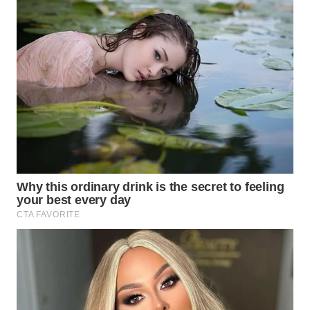
Wahana
Media
Group
WAHANA
NEWS
WAHANA
TANI
WAHANA
ADVOKAT
WAHANA
INFRASTRUKTUR
WAHANA
KONSUMEN