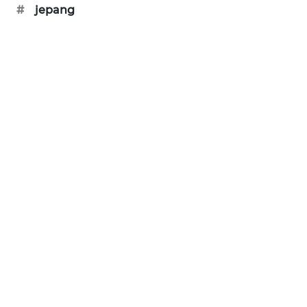
#
jepang
SIBARAGAS
NEWS
METRO
SIANTAR
NEWS
METRO
MEDAN
NEWS
METRO
JAKARTA
NEWS
KRT
NEWS