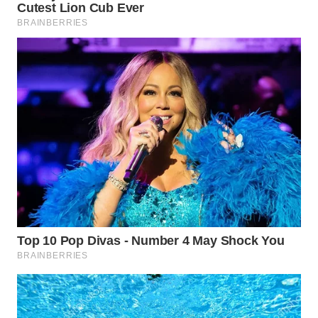
WN
BOGOR
WN
DEPOK
WN
TAPANULI
UTARA
WN
SAMOSIR
WN
PADANG
LAWAS