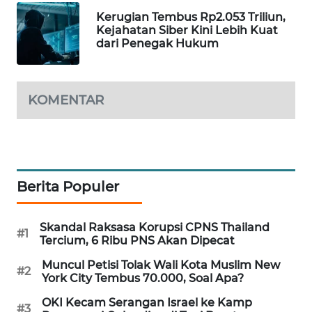
Kerugian Tembus Rp2.053 Triliun,
MAWAKA
Kejahatan Siber Kini Lebih Kuat
ID
dari Penegak Hukum
MARTABAT
NET
KOMENTAR
PLN
WATCH
MKLI
Berita Populer
LPKKI
Skandal Raksasa Korupsi CPNS Thailand
#1
Tercium, 6 Ribu PNS Akan Dipecat
LKKI
Muncul Petisi Tolak Wali Kota Muslim New
#2
York City Tembus 70.000, Soal Apa?
KOPEKLIN
OKI Kecam Serangan Israel ke Kamp
#3