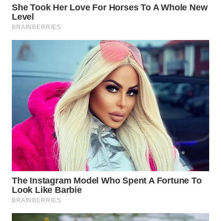
WN
NATUNA
WN
BINTAN
WN
MANDALIKA
WN
LIKUPANG
WN
LABUANBAJO
WN
BORNEO