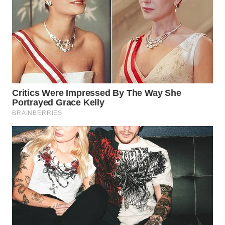
WN
TAPANULI
SELATAN
WN
TANJUNG
LESUNG
WN
KARO
WN
SIMALUNGUN
WN
LABUHANBATU
WN