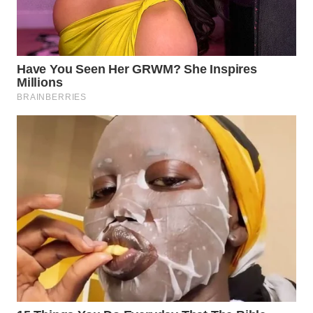
WN
MALUKU
WN
MALUT
WN
DAIRI
WN
DANAU
TOBA
WN
NIAS
WN
LANGKAT