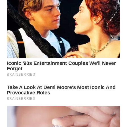
WN
BOGOR
WN
DEPOK
WN
TAPANULI
UTARA
WN
SAMOSIR
WN
PADANG
LAWAS