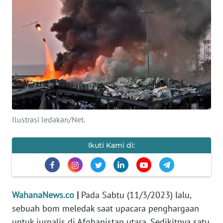
SAINS-TEKNO
KESEHATAN
INTERNASIONAL
SERBA-SERBI
PENDIDIKAN
Ilustrasi ledakan/Net.
OLAHRAGA
Ikuti Kami di:
OPINI
WahanaNews.co
|
Pada Sabtu (11/3/2023) lalu,
EDITORIAL
sebuah bom meledak saat upacara penghargaan
untuk jurnalis di Afghanistan utara. Sedikitnya satu