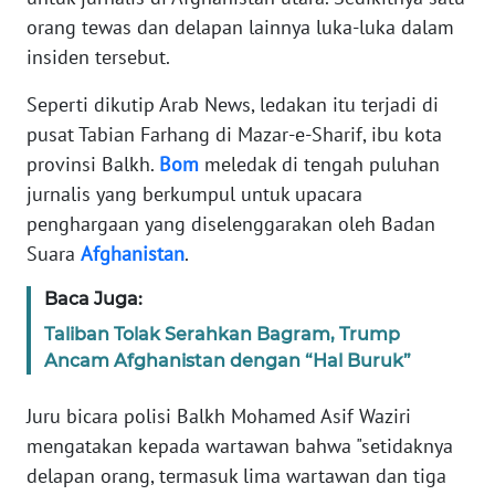
Informasi
orang tewas dan delapan lainnya luka-luka dalam
insiden tersebut.
INDEKS
BERITA
Seperti dikutip Arab News, ledakan itu terjadi di
pusat Tabian Farhang di Mazar-e-Sharif, ibu kota
KONTAK
KAMI
provinsi Balkh.
Bom
meledak di tengah puluhan
jurnalis yang berkumpul untuk upacara
INFO
penghargaan yang diselenggarakan oleh Badan
IKLAN
Suara
Afghanistan
.
Baca Juga:
TENTANG
KAMI
Taliban Tolak Serahkan Bagram, Trump
Ancam Afghanistan dengan “Hal Buruk”
PEDOMAN
MEDIA
Juru bicara polisi Balkh Mohamed Asif Waziri
SIBER
mengatakan kepada wartawan bahwa "setidaknya
delapan orang, termasuk lima wartawan dan tiga
REDAKSI