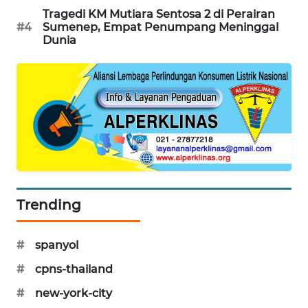
Tragedi KM Mutiara Sentosa 2 di Perairan
MAWAKA
#4
Sumenep, Empat Penumpang Meninggal
ID
Dunia
MARTABAT
NET
PLN
WATCH
MKLI
Trending
LPKKI
#
spanyol
LKKI
#
cpns-thailand
KOPEKLIN
#
new-york-city