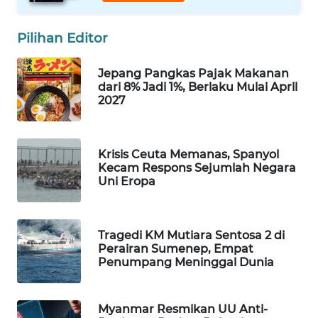
WAHANA
LISTRIK
Pilihan Editor
Jepang Pangkas Pajak Makanan
WAHANA
dari 8% Jadi 1%, Berlaku Mulai April
TRAVEL
2027
WAHANA
TV
Krisis Ceuta Memanas, Spanyol
Kecam Respons Sejumlah Negara
WAHANANEWS
Uni Eropa
ID
WAHANANEWS
Tragedi KM Mutiara Sentosa 2 di
CO ID
Perairan Sumenep, Empat
Penumpang Meninggal Dunia
WAHANANEWS
NET
Myanmar Resmikan UU Anti-