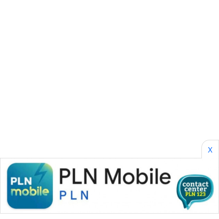
SONYA
ASA
NEWS
X