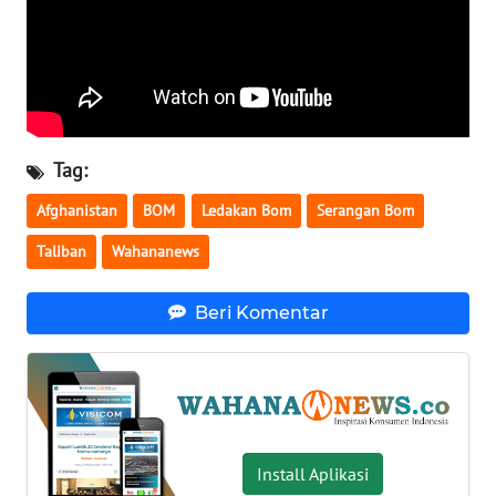
WN
SERAMBI
WN
JAMBI
Tag:
WN
Afghanistan
BOM
Ledakan Bom
Serangan Bom
SULTRA
Taliban
Wahananews
WN
NTB
Beri Komentar
WN
SULTENG
WN
SULBAR
Install Aplikasi