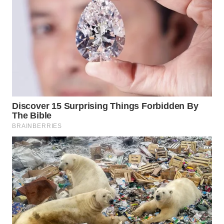
WN
SUMEDANG
WN
CIANJUR
WN
KEPULAUAN
SERIBU
WN
TANGERANG
WN
BINJAI
WN
CIREBON