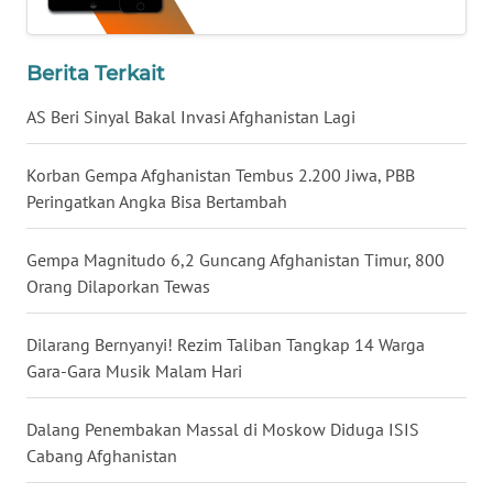
WN
BABEL
Berita Terkait
WN
AS Beri Sinyal Bakal Invasi Afghanistan Lagi
SUMBAR
Korban Gempa Afghanistan Tembus 2.200 Jiwa, PBB
WN
Peringatkan Angka Bisa Bertambah
SUMSEL
Gempa Magnitudo 6,2 Guncang Afghanistan Timur, 800
WN
Orang Dilaporkan Tewas
BENGKULU
Dilarang Bernyanyi! Rezim Taliban Tangkap 14 Warga
WN
Gara-Gara Musik Malam Hari
LAMPUNG
Dalang Penembakan Massal di Moskow Diduga ISIS
WN
Cabang Afghanistan
JATENG