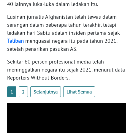
40 lainnya luka-luka dalam ledakan itu.
WN
BANTEN
Lusinan jurnalis Afghanistan telah tewas dalam
serangan dalam beberapa tahun terakhir, tetapi
WN
ledakan hari Sabtu adalah insiden pertama sejak
NTT
Taliban
menguasai negara itu pada tahun 2021,
setelah penarikan pasukan AS.
WN
KEPRI
Sekitar 60 persen profesional media telah
meninggalkan negara itu sejak 2021, menurut data
WN
PAPUA
Reporters Without Borders.
1
2
Selanjutnya
Lihat Semua
WN
PAPUA
BARAT
WN
RIAU