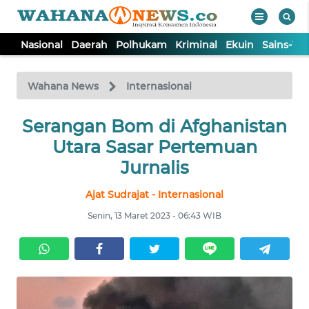
Nasional
Daerah
Polhukam
Kriminal
Ekuin
Sains-Te
WAHANA
Tutup
TV
Wahana News
Internasional
NASIONAL
Serangan Bom di Afghanistan
Utara Sasar Pertemuan
DAERAH
Jurnalis
Ajat Sudrajat - Internasional
POLHUKAM
Senin, 13 Maret 2023 - 06:43 WIB
KRIMINAL
EKUIN