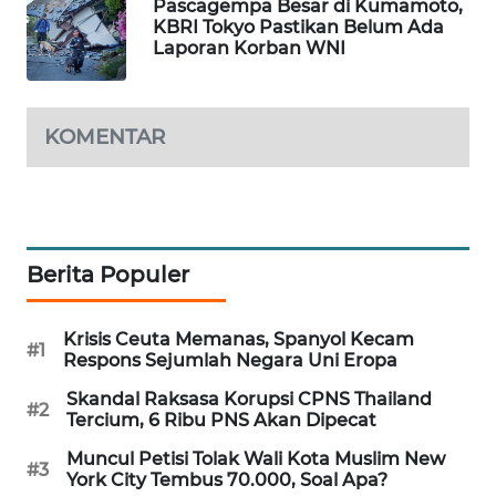
Pascagempa Besar di Kumamoto,
WAHANA
KBRI Tokyo Pastikan Belum Ada
DESA
Laporan Korban WNI
WISATA
LAPAK
KOMENTAR
WAHANA
Wahana
Network
Berita Populer
KONSUMEN
LISTRIK
Krisis Ceuta Memanas, Spanyol Kecam
#1
Respons Sejumlah Negara Uni Eropa
MASYARAKAT
KELISTRIKAN
Skandal Raksasa Korupsi CPNS Thailand
#2
Tercium, 6 Ribu PNS Akan Dipecat
WALINKI
Muncul Petisi Tolak Wali Kota Muslim New
#3
ID
York City Tembus 70.000, Soal Apa?