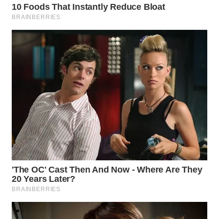
WN
PRIANGAN
TIMUR
WN
SEMARANG
WN
SOLO
WN
BOROBUDUR
WN
MADURA
WN
SURABAYA