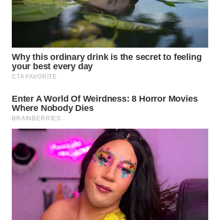
WN
KALTARA
WN
KALSEL
WN
KALTIM
WN
SULSEL
WN
GORONTALO
WN
SULUT