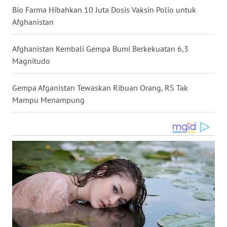
Bio Farma Hibahkan 10 Juta Dosis Vaksin Polio untuk
WN
Afghanistan
NUSANTARA
Afghanistan Kembali Gempa Bumi Berkekuatan 6,3
WN
Magnitudo
JOGJA
Gempa Afganistan Tewaskan Ribuan Orang, RS Tak
WN
JATIM
Mampu Menampung
WN
BALI
WN
KALBAR
WN
KALTENG