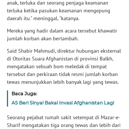
anak, terluka dan seorang penjaga keamanan
terluka ketika pasukan keamanan mengepung
KARIR
daerah itu." meninggal, "katanya.
DISCLAIMER
Mereka yang hadir dalam acara tersebut khawatir
jumlah korban akan bertambah.
Wahana
News
Said Shabir Mahmudi, direktur hubungan eksternal
Regional
di Otoritas Suara Afghanistan di provinsi Balkh,
mengatakan sebuah bom meledak di tempat
WN
tersebut dan perkiraan tidak resmi jumlah korban
SUMUT
tewas menunjukkan lebih banyak lagi yang tewas.
WN
Baca Juga:
JAKARTA
AS Beri Sinyal Bakal Invasi Afghanistan Lagi
WN
Seorang pejabat rumah sakit setempat di Mazar-e-
JABAR
Sharif mengatakan tiga orang tewas dan lebih dari