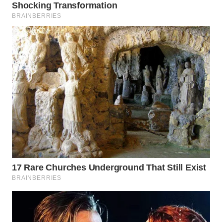
TAPANULI
TENGAH
WN DELI
SERDANG
WN
TEBING
TINGGI
WN
PAKPAK
WN
KARAWANG
WN
BEKASI