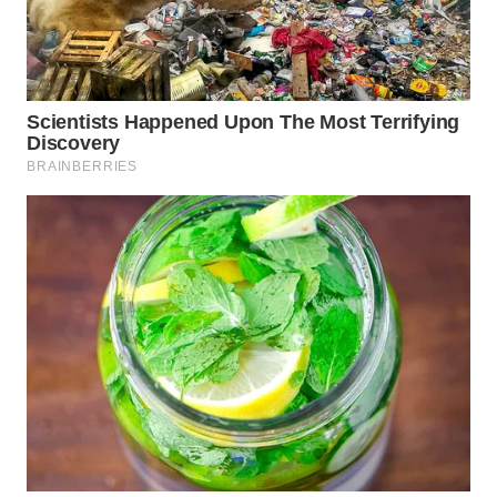
WN
INDRAMAYU
WN
KUNINGAN
WN
MAJALENGKA
WN
SUBANG
WN
SUKABUMI
WN
PURWAKARTA