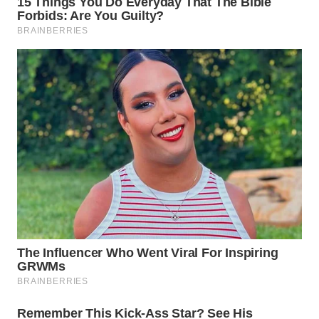
WN
TAPANULI
SELATAN
WN
TANJUNG
LESUNG
WN
KARO
WN
SIMALUNGUN
WN
LABUHANBATU
WN