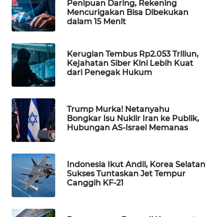
Penipuan Daring, Rekening
WAHANA
Mencurigakan Bisa Dibekukan
dalam 15 Menit
SPORT
WAHANA
Kerugian Tembus Rp2.053 Triliun,
UMKM
Kejahatan Siber Kini Lebih Kuat
dari Penegak Hukum
WAHANA
SELEB
Trump Murka! Netanyahu
Bongkar Isu Nuklir Iran ke Publik,
WAHANA
Hubungan AS-Israel Memanas
PERSONA
WAHANA
Indonesia Ikut Andil, Korea Selatan
OTOMOTIF
Sukses Tuntaskan Jet Tempur
Canggih KF-21
WAHANA
HEALTH