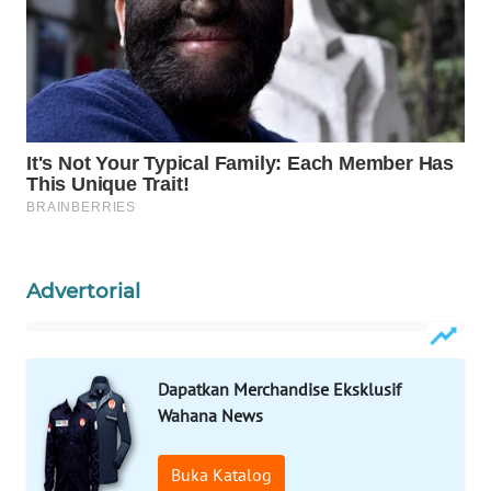
Wahana
Media
Group
WAHANA
NEWS
WAHANA
TANI
WAHANA
Advertorial
ADVOKAT
WAHANA
INFRASTRUKTUR
Dapatkan Merchandise Eksklusif
Wahana News
WAHANA
KONSUMEN
Buka Katalog