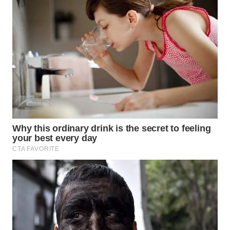
WN
NATUNA
WN
BINTAN
WN
MANDALIKA
WN
LIKUPANG
WN
LABUANBAJO
WN
BORNEO