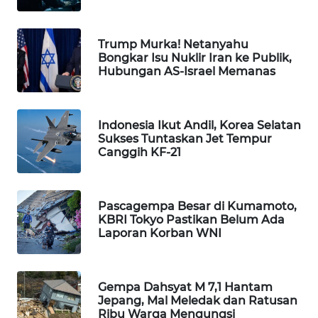
WAHANA
SPORT
Trump Murka! Netanyahu
Bongkar Isu Nuklir Iran ke Publik,
WAHANA
Hubungan AS-Israel Memanas
UMKM
WAHANA
Indonesia Ikut Andil, Korea Selatan
SELEB
Sukses Tuntaskan Jet Tempur
Canggih KF-21
WAHANA
PERSONA
Pascagempa Besar di Kumamoto,
KBRI Tokyo Pastikan Belum Ada
WAHANA
Laporan Korban WNI
OTOMOTIF
WAHANA
Gempa Dahsyat M 7,1 Hantam
HEALTH
Jepang, Mal Meledak dan Ratusan
Ribu Warga Mengungsi