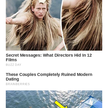
WN
INDRAMAYU
WN
KUNINGAN
WN
MAJALENGKA
WN
SUBANG
WN
SUKABUMI
WN
PURWAKARTA