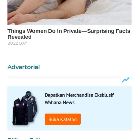
Wahana
Media
Group
WAHANA
NEWS
WAHANA
TANI
Advertorial
WAHANA
ADVOKAT
Dapatkan Merchandise Eksklusif
WAHANA
Wahana News
INFRASTRUKTUR
Buka Katalog
WAHANA
KONSUMEN