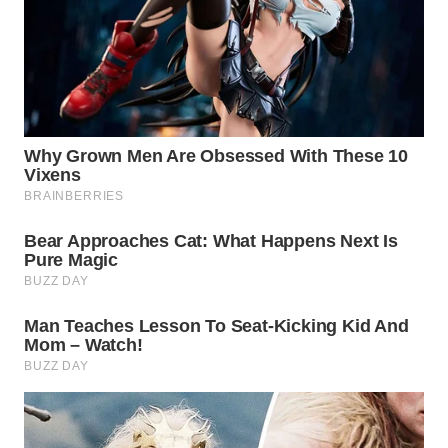
WN
SUMEDANG
WN
CIANJUR
WN
KEPULAUAN
SERIBU
WN
TANGERANG
WN
BINJAI
WN
CIREBON