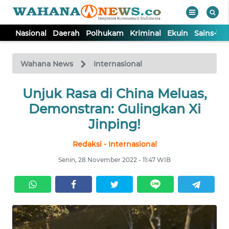
Nasional
Daerah
Polhukam
Kriminal
Ekuin
Sains-Te
WAHANA
Tutup
TV
Wahana News
Internasional
NASIONAL
Unjuk Rasa di China Meluas,
Demonstran: Gulingkan Xi
DAERAH
Jinping!
Redaksi - Internasional
POLHUKAM
Senin, 28 November 2022 - 11:47 WIB
KRIMINAL
EKUIN