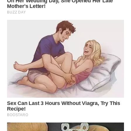
TAPANULI
TENGAH
WN DELI
SERDANG
WN
TEBING
TINGGI
WN
PAKPAK
WN
KARAWANG
WN
BEKASI