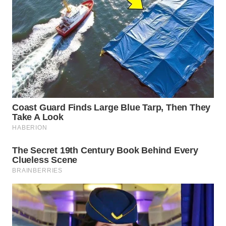
WN
PRIANGAN
TIMUR
WN
SEMARANG
WN
SOLO
WN
BOROBUDUR
WN
MADURA
WN
SURABAYA