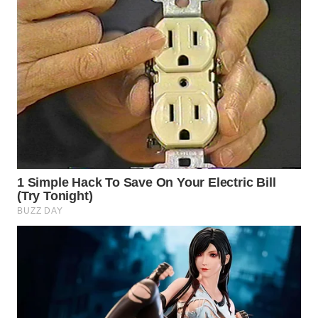
WN
BOGOR
WN
DEPOK
WN
TAPANULI
UTARA
WN
SAMOSIR
WN
PADANG
LAWAS