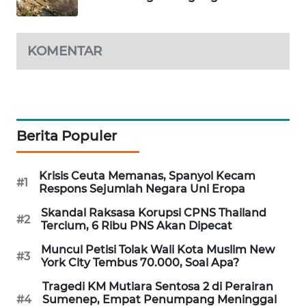
WAHANA
DESA
WISATA
KOMENTAR
LAPAK
WAHANA
Wahana
Berita Populer
Network
Krisis Ceuta Memanas, Spanyol Kecam
KONSUMEN
#1
Respons Sejumlah Negara Uni Eropa
LISTRIK
Skandal Raksasa Korupsi CPNS Thailand
#2
Tercium, 6 Ribu PNS Akan Dipecat
MASYARAKAT
KELISTRIKAN
Muncul Petisi Tolak Wali Kota Muslim New
#3
York City Tembus 70.000, Soal Apa?
WALINKI
Tragedi KM Mutiara Sentosa 2 di Perairan
ID
#4
Sumenep, Empat Penumpang Meninggal