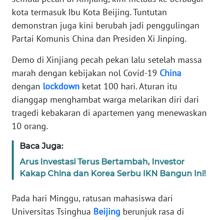
Informasi
kota termasuk Ibu Kota Beijing. Tuntutan
demonstran juga kini berubah jadi penggulingan
INDEKS
BERITA
Partai Komunis China dan Presiden Xi Jinping.
Demo di Xinjiang pecah pekan lalu setelah massa
KONTAK
KAMI
marah dengan kebijakan nol Covid-19
China
dengan
lockdown
ketat 100 hari. Aturan itu
INFO
dianggap menghambat warga melarikan diri dari
IKLAN
tragedi kebakaran di apartemen yang menewaskan
10 orang.
TENTANG
KAMI
Baca Juga:
Arus Investasi Terus Bertambah, Investor
PEDOMAN
Kakap China dan Korea Serbu IKN Bangun Ini!
MEDIA
SIBER
Pada hari Minggu, ratusan mahasiswa dari
Universitas Tsinghua
Beijing
berunjuk rasa di
REDAKSI