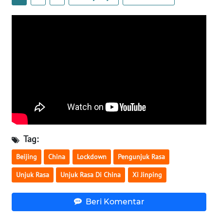
WN
SERAMBI
WN
JAMBI
WN
SULTRA
WN
NTB
Tag:
Beijing
China
Lockdown
Pengunjuk Rasa
WN
SULTENG
Unjuk Rasa
Unjuk Rasa Di China
Xi Jinping
WN
Beri Komentar
SULBAR