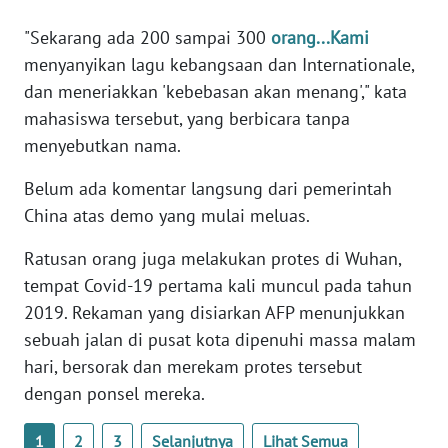
WN
"Sekarang ada 200 sampai 300
orang...Kami
BANTEN
menyanyikan lagu kebangsaan dan Internationale,
dan meneriakkan 'kebebasan akan menang'," kata
WN
NTT
mahasiswa tersebut, yang berbicara tanpa
menyebutkan nama.
WN
KEPRI
Belum ada komentar langsung dari pemerintah
China atas demo yang mulai meluas.
WN
Ratusan orang juga melakukan protes di Wuhan,
PAPUA
tempat Covid-19 pertama kali muncul pada tahun
2019. Rekaman yang disiarkan AFP menunjukkan
WN
PAPUA
sebuah jalan di pusat kota dipenuhi massa malam
BARAT
hari, bersorak dan merekam protes tersebut
dengan ponsel mereka.
WN
RIAU
1
2
3
Selanjutnya
Lihat Semua