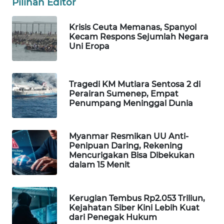
Pilihan Editor
WAHANA
LISTRIK
Krisis Ceuta Memanas, Spanyol
Kecam Respons Sejumlah Negara
Uni Eropa
WAHANA
TRAVEL
Tragedi KM Mutiara Sentosa 2 di
WAHANA
Perairan Sumenep, Empat
TV
Penumpang Meninggal Dunia
WAHANANEWS
ID
Myanmar Resmikan UU Anti-
Penipuan Daring, Rekening
Mencurigakan Bisa Dibekukan
WAHANANEWS
dalam 15 Menit
CO ID
Kerugian Tembus Rp2.053 Triliun,
WAHANANEWS
Kejahatan Siber Kini Lebih Kuat
NET
dari Penegak Hukum