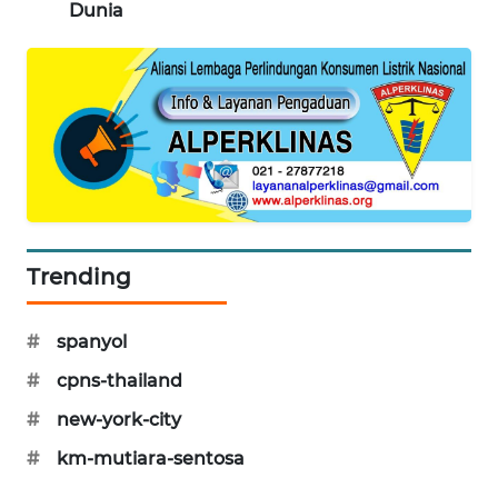
Dunia
MAWAKA
ID
MARTABAT
NET
PLN
WATCH
Trending
MKLI
#
spanyol
LPKKI
#
cpns-thailand
LKKI
#
new-york-city
#
km-mutiara-sentosa
KOPEKLIN