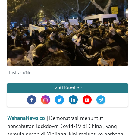
SAINS-TEKNO
KESEHATAN
INTERNASIONAL
SERBA-SERBI
PENDIDIKAN
Ilustrasi/Net.
OLAHRAGA
Ikuti Kami di:
OPINI
WahanaNews.co
|
Demonstrasi menuntut
EDITORIAL
pencabutan lockdown Covid-19 di China , yang
semula pecah di Xinjiang, kini meluas ke berbagai