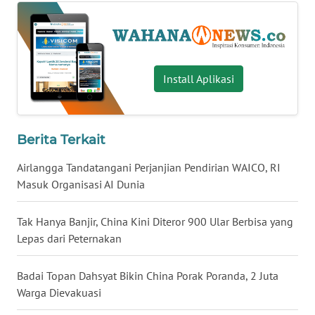
WN
BABEL
WN
Install Aplikasi
SUMBAR
WN
Berita Terkait
SUMSEL
Airlangga Tandatangani Perjanjian Pendirian WAICO, RI
WN
Masuk Organisasi AI Dunia
BENGKULU
Tak Hanya Banjir, China Kini Diteror 900 Ular Berbisa yang
WN
Lepas dari Peternakan
LAMPUNG
Badai Topan Dahsyat Bikin China Porak Poranda, 2 Juta
WN
Warga Dievakuasi
JATENG