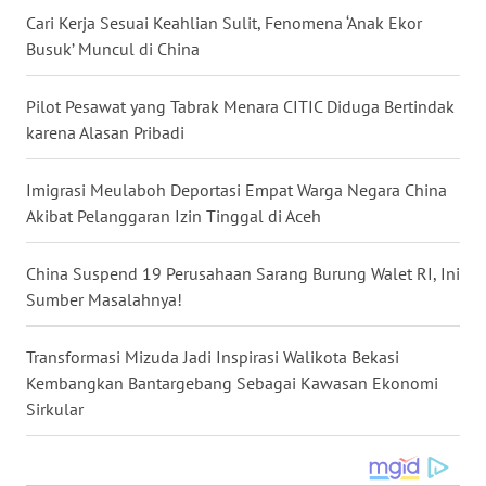
Cari Kerja Sesuai Keahlian Sulit, Fenomena ‘Anak Ekor
WN
Busuk’ Muncul di China
NUSANTARA
Pilot Pesawat yang Tabrak Menara CITIC Diduga Bertindak
WN
JOGJA
karena Alasan Pribadi
WN
Imigrasi Meulaboh Deportasi Empat Warga Negara China
JATIM
Akibat Pelanggaran Izin Tinggal di Aceh
WN
China Suspend 19 Perusahaan Sarang Burung Walet RI, Ini
BALI
Sumber Masalahnya!
WN
Transformasi Mizuda Jadi Inspirasi Walikota Bekasi
KALBAR
Kembangkan Bantargebang Sebagai Kawasan Ekonomi
Sirkular
WN
KALTENG