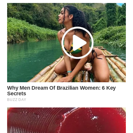
WN
KALTARA
WN
KALSEL
WN
KALTIM
WN
SULSEL
WN
GORONTALO
WN
SULUT