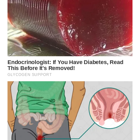
WN
MALUKU
WN
MALUT
WN
DAIRI
WN
DANAU
TOBA
WN
NIAS
WN
LANGKAT