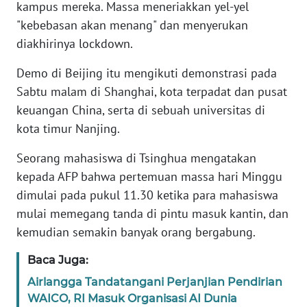
kampus mereka. Massa meneriakkan yel-yel
"kebebasan akan menang" dan menyerukan
KARIR
diakhirinya lockdown.
DISCLAIMER
Demo di Beijing itu mengikuti demonstrasi pada
Sabtu malam di Shanghai, kota terpadat dan pusat
Wahana
keuangan China, serta di sebuah universitas di
News
kota timur Nanjing.
Regional
Seorang mahasiswa di Tsinghua mengatakan
WN
kepada AFP bahwa pertemuan massa hari Minggu
SUMUT
dimulai pada pukul 11.30 ketika para mahasiswa
mulai memegang tanda di pintu masuk kantin, dan
WN
kemudian semakin banyak orang bergabung.
JAKARTA
Baca Juga:
WN
JABAR
Airlangga Tandatangani Perjanjian Pendirian
WAICO, RI Masuk Organisasi AI Dunia