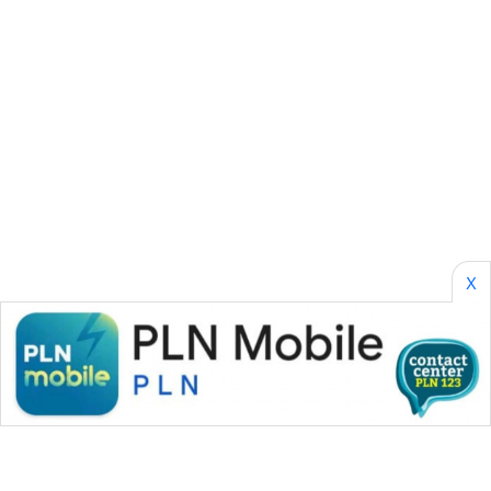
SONYA
ASA
NEWS
X