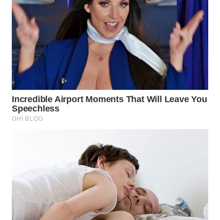
WN
NATUNA
WN
BINTAN
WN
MANDALIKA
WN
LIKUPANG
WN
LABUANBAJO
WN
BORNEO