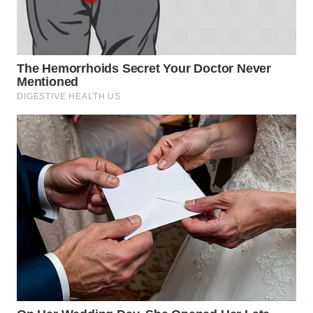
WN
TAPANULI
SELATAN
WN
TANJUNG
LESUNG
WN
KARO
WN
SIMALUNGUN
WN
LABUHANBATU
WN