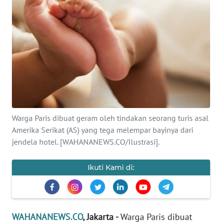
SAINS-TEKNO
KESEHATAN
INTERNASIONAL
SERBA-SERBI
PENDIDIKAN
Warga Paris dibuat geram oleh tindakan seorang turis asal
Amerika Serikat (AS) yang tega melempar bayinya dari
jendela hotel. [WAHANANEWS.CO/Ilustrasi].
OLAHRAGA
Ikuti Kami di:
OPINI
EDITORIAL
WAHANANEWS.CO
, Jakarta -
Warga Paris dibuat