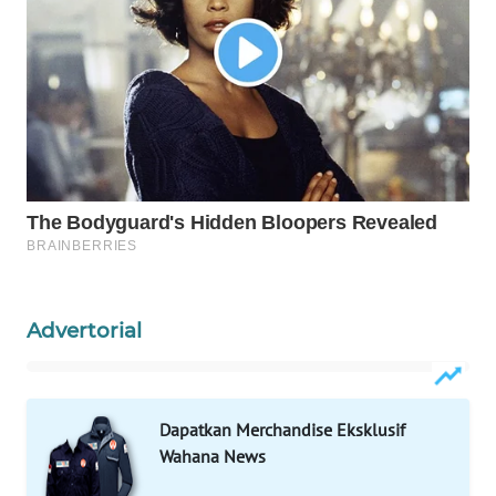
WAHANA
LISTRIK
WAHANA
TRAVEL
WAHANA
TV
WAHANANEWS
ID
Advertorial
WAHANANEWS
CO ID
Dapatkan Merchandise Eksklusif
WAHANANEWS
Wahana News
NET