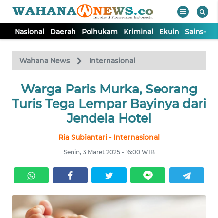
Nasional
Daerah
Polhukam
Kriminal
Ekuin
Sains-Te
WAHANA
Tutup
TV
Wahana News
Internasional
NASIONAL
Warga Paris Murka, Seorang
Turis Tega Lempar Bayinya dari
DAERAH
Jendela Hotel
Ria Subiantari - Internasional
POLHUKAM
Senin, 3 Maret 2025 - 16:00 WIB
KRIMINAL
EKUIN