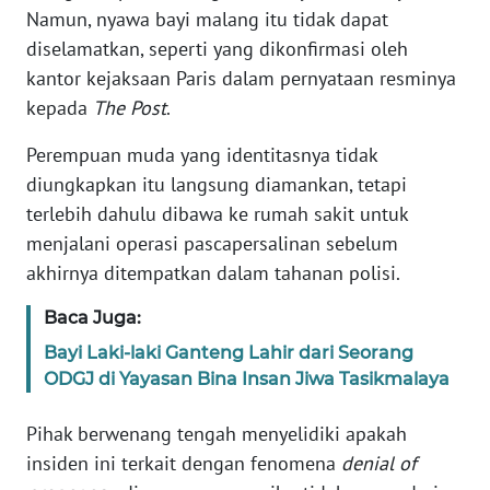
Namun, nyawa bayi malang itu tidak dapat
diselamatkan, seperti yang dikonfirmasi oleh
KARIR
kantor kejaksaan Paris dalam pernyataan resminya
kepada
The Post
.
DISCLAIMER
Perempuan muda yang identitasnya tidak
Wahana
diungkapkan itu langsung diamankan, tetapi
News
Regional
terlebih dahulu dibawa ke rumah sakit untuk
menjalani operasi pascapersalinan sebelum
WN
akhirnya ditempatkan dalam tahanan polisi.
SUMUT
Baca Juga:
WN
Bayi Laki-laki Ganteng Lahir dari Seorang
JAKARTA
ODGJ di Yayasan Bina Insan Jiwa Tasikmalaya
WN
Pihak berwenang tengah menyelidiki apakah
JABAR
insiden ini terkait dengan fenomena
denial of