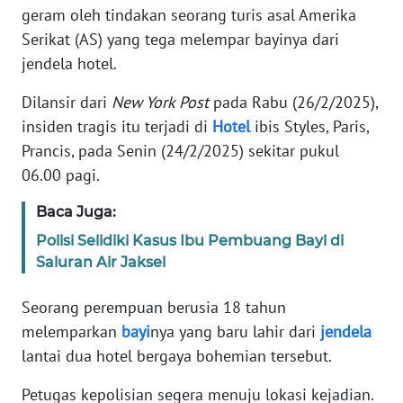
Informasi
geram oleh tindakan seorang turis asal Amerika
Serikat (AS) yang tega melempar bayinya dari
INDEKS
jendela hotel.
BERITA
Dilansir dari
New York Post
pada Rabu (26/2/2025),
KONTAK
insiden tragis itu terjadi di
Hotel
ibis Styles, Paris,
KAMI
Prancis, pada Senin (24/2/2025) sekitar pukul
06.00 pagi.
INFO
IKLAN
Baca Juga:
Polisi Selidiki Kasus Ibu Pembuang Bayi di
TENTANG
Saluran Air Jaksel
KAMI
Seorang perempuan berusia 18 tahun
PEDOMAN
melemparkan
bayi
nya yang baru lahir dari
jendela
MEDIA
SIBER
lantai dua hotel bergaya bohemian tersebut.
Petugas kepolisian segera menuju lokasi kejadian.
REDAKSI