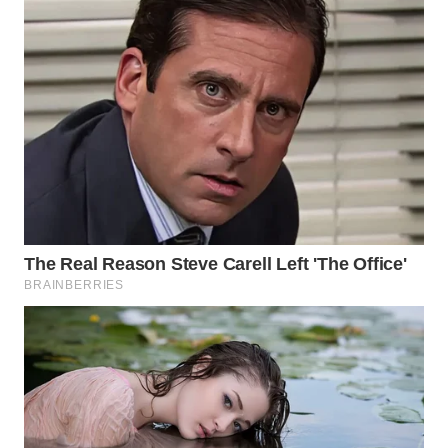
WN
INDRAMAYU
WN
KUNINGAN
WN
MAJALENGKA
WN
SUBANG
WN
SUKABUMI
WN
PURWAKARTA