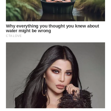
WN
BOGOR
WN
DEPOK
WN
TAPANULI
UTARA
WN
SAMOSIR
WN
PADANG
LAWAS