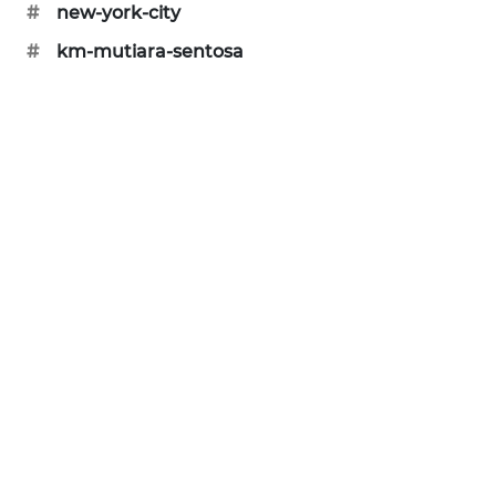
#
new-york-city
SIBARAGAS
#
km-mutiara-sentosa
NEWS
METRO
SIANTAR
NEWS
METRO
MEDAN
NEWS
METRO
JAKARTA
NEWS
KRT
NEWS