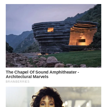
Wahana
Media
Group
WAHANA
NEWS
WAHANA
TANI
WAHANA
ADVOKAT
WAHANA
INFRASTRUKTUR
WAHANA
KONSUMEN