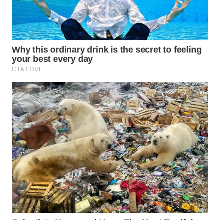
WN
KALTARA
WN
KALSEL
WN
KALTIM
WN
SULSEL
WN
GORONTALO
WN
SULUT