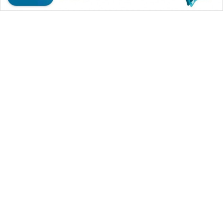
WAHANA MEDIA GROUP
|
|
|
WAHANA NEWS co
WAHANA TANI
WAHANA ADVOKAT
|
|
WAHANA INFRASTRUKTUR
WAHANA KONSUMEN
|
|
|
WAHANA LISTRIK
WAHANA TRAVEL
WAHANA TV
|
|
|
WAHANANEWS id
WAHANANEWS CO ID
WAHANANEWS NET
|
|
|
WAHANA SPORT ID
Wahana UMKM
Wahana Seleb
|
|
|
Wahana Persona
Wahana Otomotif
Wahana Health
|
Wahana Desa Wisata
Lapak Wahana