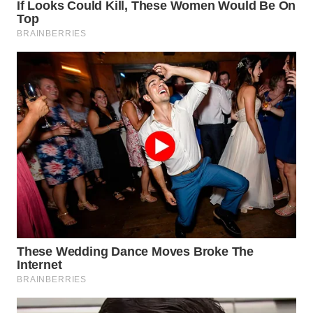
WN
SUMEDANG
WN
CIANJUR
WN
KEPULAUAN
SERIBU
WN
TANGERANG
WN
BINJAI
WN
CIREBON