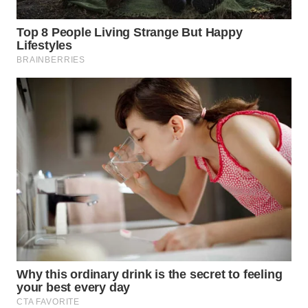
WN
NATUNA
WN
BINTAN
WN
MANDALIKA
WN
LIKUPANG
WN
LABUANBAJO
WN
BORNEO