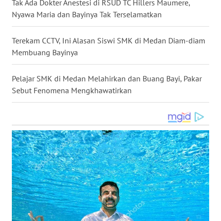
Tak Ada Dokter Anestesi di RSUD TC Hillers Maumere,
WN
Nyawa Maria dan Bayinya Tak Terselamatkan
NUSANTARA
Terekam CCTV, Ini Alasan Siswi SMK di Medan Diam-diam
WN
Membuang Bayinya
JOGJA
Pelajar SMK di Medan Melahirkan dan Buang Bayi, Pakar
WN
Sebut Fenomena Mengkhawatirkan
JATIM
WN
BALI
WN
KALBAR
WN
KALTENG