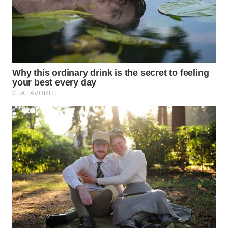
WN
PRIANGAN
TIMUR
WN
SEMARANG
WN
SOLO
WN
BOROBUDUR
WN
MADURA
WN
SURABAYA