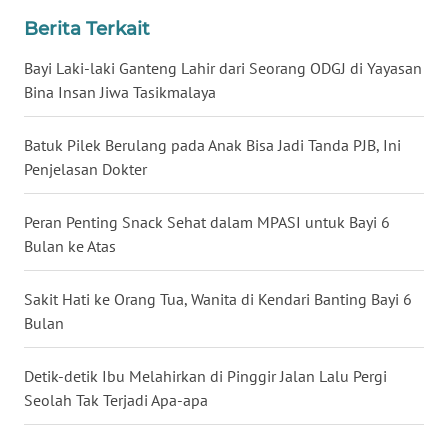
Berita Terkait
WN
BABEL
Bayi Laki-laki Ganteng Lahir dari Seorang ODGJ di Yayasan
Bina Insan Jiwa Tasikmalaya
WN
SUMBAR
Batuk Pilek Berulang pada Anak Bisa Jadi Tanda PJB, Ini
Penjelasan Dokter
WN
SUMSEL
Peran Penting Snack Sehat dalam MPASI untuk Bayi 6
Bulan ke Atas
WN
BENGKULU
Sakit Hati ke Orang Tua, Wanita di Kendari Banting Bayi 6
Bulan
WN
LAMPUNG
Detik-detik Ibu Melahirkan di Pinggir Jalan Lalu Pergi
Seolah Tak Terjadi Apa-apa
WN
JATENG