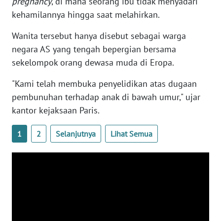
pregnancy
, di mana seorang ibu tidak menyadari
WN
kehamilannya hingga saat melahirkan.
BANTEN
Wanita tersebut hanya disebut sebagai warga
WN
negara AS yang tengah bepergian bersama
NTT
sekelompok orang dewasa muda di Eropa.
WN
"Kami telah membuka penyelidikan atas dugaan
KEPRI
pembunuhan terhadap anak di bawah umur," ujar
kantor kejaksaan Paris.
WN
PAPUA
1
2
Selanjutnya
Lihat Semua
WN
PAPUA
BARAT
WN
RIAU