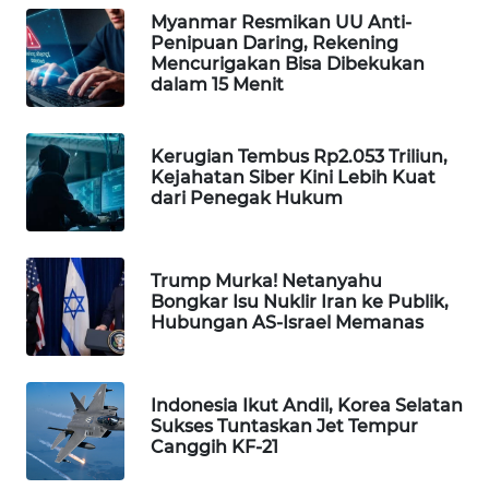
Myanmar Resmikan UU Anti-
WAHANA
Penipuan Daring, Rekening
DESA
Mencurigakan Bisa Dibekukan
WISATA
dalam 15 Menit
LAPAK
WAHANA
Kerugian Tembus Rp2.053 Triliun,
Kejahatan Siber Kini Lebih Kuat
dari Penegak Hukum
Wahana
Network
Trump Murka! Netanyahu
KONSUMEN
Bongkar Isu Nuklir Iran ke Publik,
LISTRIK
Hubungan AS-Israel Memanas
MASYARAKAT
KELISTRIKAN
Indonesia Ikut Andil, Korea Selatan
Sukses Tuntaskan Jet Tempur
WALINKI
Canggih KF-21
ID