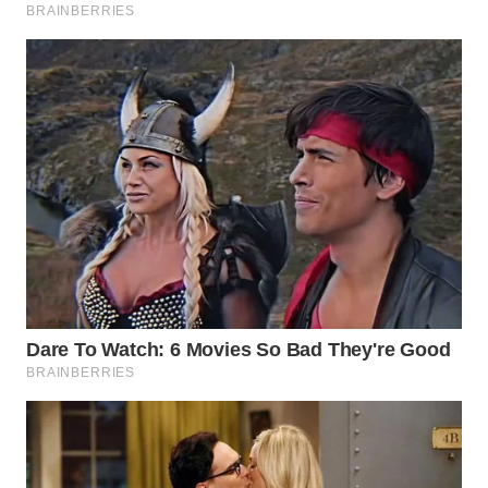
WN
TAPANULI
SELATAN
WN
TANJUNG
LESUNG
WN
KARO
WN
SIMALUNGUN
WN
LABUHANBATU
WN