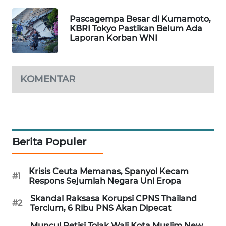
MAWAKA
Pascagempa Besar di Kumamoto,
ID
KBRI Tokyo Pastikan Belum Ada
Laporan Korban WNI
MARTABAT
NET
KOMENTAR
PLN
WATCH
MKLI
Berita Populer
LPKKI
Krisis Ceuta Memanas, Spanyol Kecam
#1
Respons Sejumlah Negara Uni Eropa
LKKI
Skandal Raksasa Korupsi CPNS Thailand
#2
Tercium, 6 Ribu PNS Akan Dipecat
KOPEKLIN
Muncul Petisi Tolak Wali Kota Muslim New