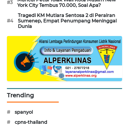
#3
York City Tembus 70.000, Soal Apa?
PORTAL
KONSUMEN
Tragedi KM Mutiara Sentosa 2 di Perairan
#4
Sumenep, Empat Penumpang Meninggal
Dunia
FORWAMKI
ALPERKLINAS
FORJASIDA
TAMBANG
NEWS
SITUNGIR
Trending
NEWS
#
spanyol
SIDIKALANG
NEWS
#
cpns-thailand