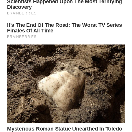
WN
MALUKU
WN
MALUT
WN
DAIRI
WN
DANAU
TOBA
WN
NIAS
WN
LANGKAT