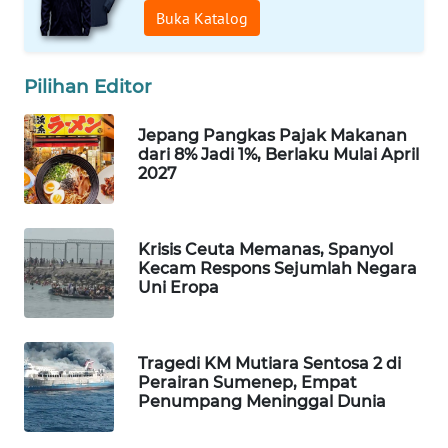
Buka Katalog
WAHANA
SPORT
Pilihan Editor
WAHANA
UMKM
Jepang Pangkas Pajak Makanan
dari 8% Jadi 1%, Berlaku Mulai April
WAHANA
2027
SELEB
WAHANA
Krisis Ceuta Memanas, Spanyol
PERSONA
Kecam Respons Sejumlah Negara
Uni Eropa
WAHANA
OTOMOTIF
Tragedi KM Mutiara Sentosa 2 di
Perairan Sumenep, Empat
WAHANA
Penumpang Meninggal Dunia
HEALTH