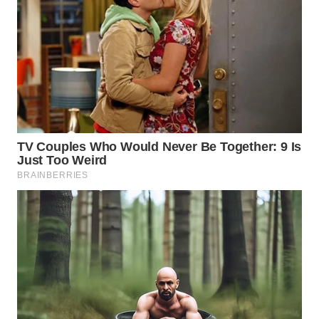
TAPANULI
TENGAH
WN DELI
SERDANG
WN
TEBING
TINGGI
WN
PAKPAK
WN
KARAWANG
WN
BEKASI