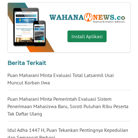
WN
SERAMBI
WN
Install Aplikasi
JAMBI
WN
SULTRA
Berita Terkait
Puan Maharani Minta Evaluasi Total Latsarmil Usai
WN
Muncul Korban Jiwa
NTB
Puan Maharani Minta Pemerintah Evaluasi Sistem
WN
Penerimaan Mahasiswa Baru, Soroti Puluhan Ribu Peserta
SULTENG
Tak Daftar Ulang
WN
Idul Adha 1447 H, Puan Tekankan Pentingnya Kepedulian
SULBAR
dan Semangat Berbagi