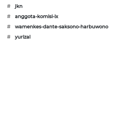
PORTAL
#
jkn
KONSUMEN
#
anggota-komisi-ix
#
wamenkes-dante-saksono-harbuwono
FORWAMKI
#
yurizal
ALPERKLINAS
FORJASIDA
TAMBANG
NEWS
SITUNGIR
NEWS
SIDIKALANG
NEWS