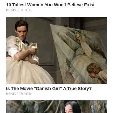
WN
PRIANGAN
TIMUR
WN
SEMARANG
WN
SOLO
WN
BOROBUDUR
WN
MADURA
WN
SURABAYA