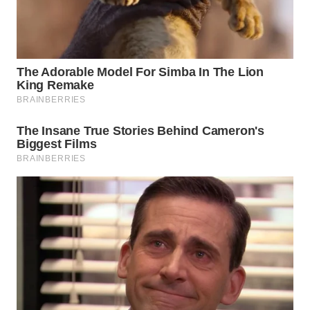
WN
MALUKU
WN
MALUT
WN
DAIRI
WN
DANAU
TOBA
WN
NIAS
WN
LANGKAT