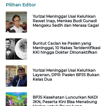
Pilihan Editor
WAHANA
LISTRIK
Yurizal Meninggal Usai Keluhkan
Rawat Inap, Menkes Budi Gunadi
WAHANA
Mengaku Sedih dan Merasa Gagal
TRAVEL
WAHANA
Buntut Cacian ke Pasien yang
TV
Meninggal, 10 Nakes Teridentifikasi
KKI hingga Dokter Dinonaktifkan
WAHANANEWS
ID
Yurizal Meninggal Usai Keluhkan
Layanan, DPR: Pasien BPJS Bukan
WAHANANEWS
Kelas Dua
CO ID
WAHANANEWS
BPJS Kesehatan Luncurkan NADI
NET
JKN, Peserta Kini Bisa Menabung