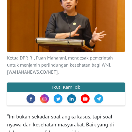
SAINS-TEKNO
KESEHATAN
INTERNASIONAL
SERBA-SERBI
Ketua DPR RI, Puan Maharani, mendesak pemerintah
untuk menjamin perlindungan kesehatan bagi WNI.
PENDIDIKAN
[WAHANANEWS.CO/NET].
OLAHRAGA
Ikuti Kami di:
OPINI
“Ini bukan sekadar soal angka kasus, tapi soal
EDITORIAL
nyawa dan kesehatan masyarakat. Baik yang di