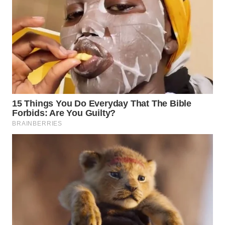
WN
KALTARA
WN
KALSEL
WN
KALTIM
WN
SULSEL
WN
GORONTALO
WN
SULUT