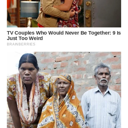
WN
INDRAMAYU
WN
KUNINGAN
WN
MAJALENGKA
WN
SUBANG
WN
SUKABUMI
WN
PURWAKARTA