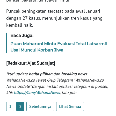
Puncak peningkatan tercatat pada awal Januari
KARIR
dengan 27 kasus, menunjukkan tren kasus yang
kembali naik.
DISCLAIMER
Baca Juga:
Wahana
Puan Maharani Minta Evaluasi Total Latsarmil
News
Regional
Usai Muncul Korban Jiwa
[Redaktur: Ajat Sudrajat]
WN
SUMUT
Ikuti update
berita pilihan
dan
breaking news
WahanaNews.co lewat Grup Telegram "WahanaNews.co
WN
News Update" dengan install aplikasi Telegram di ponsel,
JAKARTA
klik
https://t.me/WahanaNews
, lalu join.
WN
1
2
Sebelumnya
Lihat Semua
JABAR