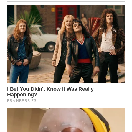
WN
NUSANTARA
WN
JOGJA
WN
JATIM
WN
BALI
WN
KALBAR
WN
KALTENG