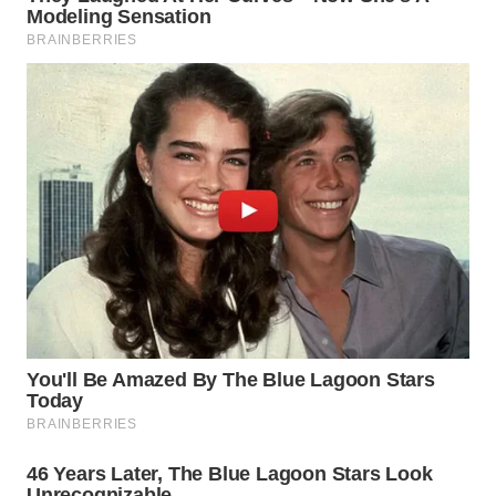
TAPANULI
TENGAH
WN DELI
SERDANG
WN
TEBING
TINGGI
WN
PAKPAK
WN
KARAWANG
WN
BEKASI