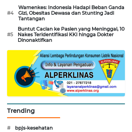
Wamenkes: Indonesia Hadapi Beban Ganda
MAWAKA
#4
Gizi, Obesitas Dewasa dan Stunting Jadi
ID
Tantangan
Buntut Cacian ke Pasien yang Meninggal, 10
MARTABAT
#5
Nakes Teridentifikasi KKI hingga Dokter
NET
Dinonaktifkan
PLN
WATCH
MKLI
LPKKI
LKKI
Trending
KOPEKLIN
#
bpjs-kesehatan