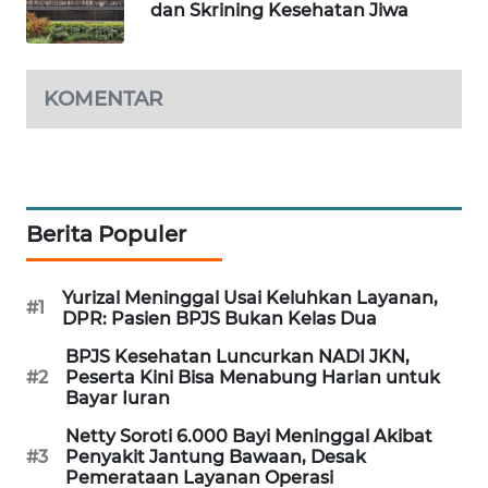
dan Skrining Kesehatan Jiwa
WAHANA
DESA
WISATA
KOMENTAR
LAPAK
WAHANA
Wahana
Network
Berita Populer
KONSUMEN
Yurizal Meninggal Usai Keluhkan Layanan,
LISTRIK
#1
DPR: Pasien BPJS Bukan Kelas Dua
BPJS Kesehatan Luncurkan NADI JKN,
MASYARAKAT
#2
Peserta Kini Bisa Menabung Harian untuk
KELISTRIKAN
Bayar Iuran
Netty Soroti 6.000 Bayi Meninggal Akibat
WALINKI
#3
Penyakit Jantung Bawaan, Desak
ID
Pemerataan Layanan Operasi