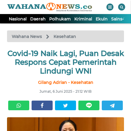
Nasional
Daerah
Polhukam
Kriminal
Ekuin
Sains-Te
WAHANA
Tutup
TV
Wahana News
Kesehatan
Covid-19 Naik Lagi, Puan Desak
NASIONAL
Respons Cepat Pemerintah
DAERAH
Lindungi WNI
Gilang Adrian - Kesehatan
POLHUKAM
Jumat, 6 Juni 2025 - 21:12 WIB
KRIMINAL
EKUIN