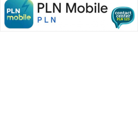
WAHANA MEDIA GROUP
|
|
|
WAHANA NEWS co
WAHANA TANI
WAHANA ADVOKAT
|
|
WAHANA INFRASTRUKTUR
WAHANA KONSUMEN
|
|
|
WAHANA LISTRIK
WAHANA TRAVEL
WAHANA TV
|
|
|
WAHANANEWS id
WAHANANEWS CO ID
WAHANANEWS NET