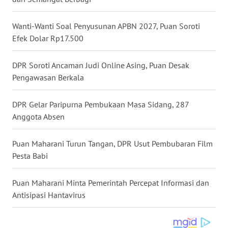
WN
BABEL
Wanti-Wanti Soal Penyusunan APBN 2027, Puan Soroti
Efek Dolar Rp17.500
WN
SUMBAR
DPR Soroti Ancaman Judi Online Asing, Puan Desak
Pengawasan Berkala
WN
SUMSEL
DPR Gelar Paripurna Pembukaan Masa Sidang, 287
Anggota Absen
WN
BENGKULU
Puan Maharani Turun Tangan, DPR Usut Pembubaran Film
Pesta Babi
WN
LAMPUNG
Puan Maharani Minta Pemerintah Percepat Informasi dan
Antisipasi Hantavirus
WN
JATENG