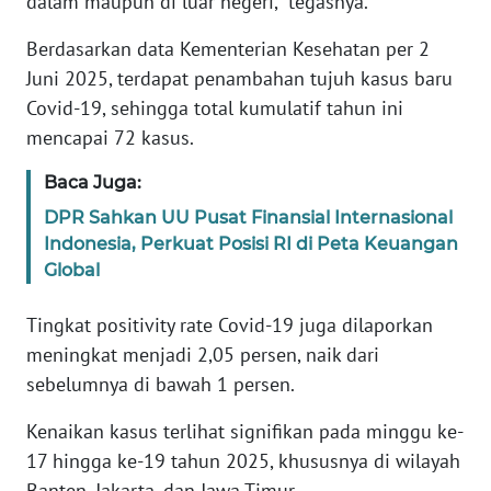
dalam maupun di luar negeri,” tegasnya.
Informasi
Berdasarkan data Kementerian Kesehatan per 2
INDEKS
Juni 2025, terdapat penambahan tujuh kasus baru
BERITA
Covid-19, sehingga total kumulatif tahun ini
mencapai 72 kasus.
KONTAK
KAMI
Baca Juga:
DPR Sahkan UU Pusat Finansial Internasional
INFO
IKLAN
Indonesia, Perkuat Posisi RI di Peta Keuangan
Global
TENTANG
Tingkat positivity rate Covid-19 juga dilaporkan
KAMI
meningkat menjadi 2,05 persen, naik dari
PEDOMAN
sebelumnya di bawah 1 persen.
MEDIA
SIBER
Kenaikan kasus terlihat signifikan pada minggu ke-
17 hingga ke-19 tahun 2025, khususnya di wilayah
REDAKSI
Banten, Jakarta, dan Jawa Timur.