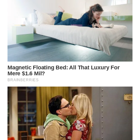
WN
SUMEDANG
WN
CIANJUR
WN
KEPULAUAN
SERIBU
WN
TANGERANG
WN
BINJAI
WN
CIREBON