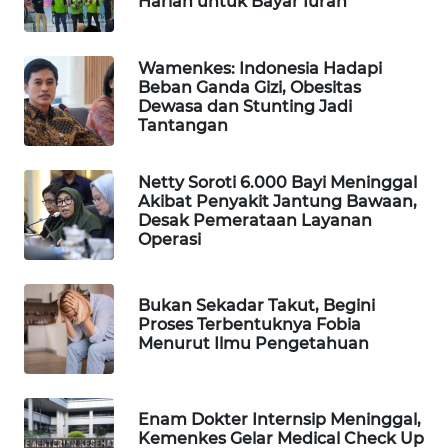
Harian untuk Bayar Iuran
WAHANA
SPORT
Wamenkes: Indonesia Hadapi
Beban Ganda Gizi, Obesitas
WAHANA
Dewasa dan Stunting Jadi
UMKM
Tantangan
WAHANA
Netty Soroti 6.000 Bayi Meninggal
SELEB
Akibat Penyakit Jantung Bawaan,
Desak Pemerataan Layanan
Operasi
WAHANA
PERSONA
Bukan Sekadar Takut, Begini
WAHANA
Proses Terbentuknya Fobia
OTOMOTIF
Menurut Ilmu Pengetahuan
WAHANA
HEALTH
Enam Dokter Internsip Meninggal,
Kemenkes Gelar Medical Check Up