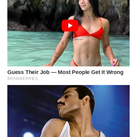
WN
NATUNA
WN
BINTAN
WN
MANDALIKA
WN
LIKUPANG
WN
LABUANBAJO
WN
BORNEO