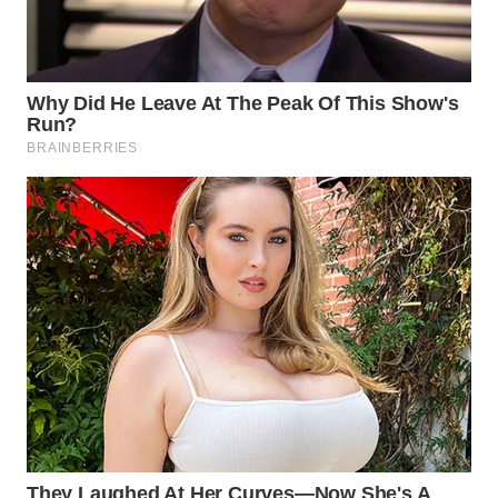
WN
TAPANULI
SELATAN
WN
TANJUNG
LESUNG
WN
KARO
WN
SIMALUNGUN
WN
LABUHANBATU
WN