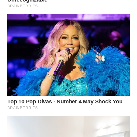
WN
BOGOR
WN
DEPOK
WN
TAPANULI
UTARA
WN
SAMOSIR
WN
PADANG
LAWAS