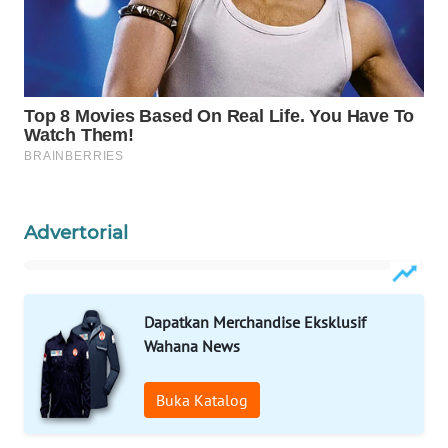
Wahana
Media
Group
WAHANA
NEWS
WAHANA
TANI
Advertorial
WAHANA
ADVOKAT
Dapatkan Merchandise Eksklusif
WAHANA
Wahana News
INFRASTRUKTUR
Buka Katalog
WAHANA
KONSUMEN