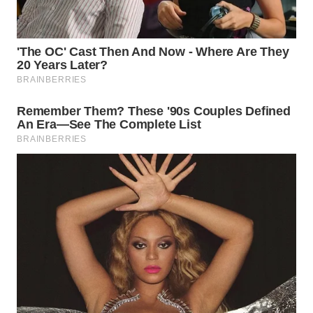
Wahana
Media
Group
WAHANA
NEWS
WAHANA
TANI
WAHANA
ADVOKAT
WAHANA
INFRASTRUKTUR
WAHANA
KONSUMEN