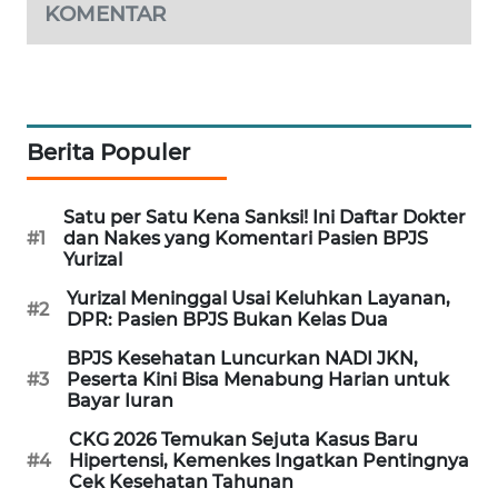
KOMENTAR
MAWAKA
ID
MARTABAT
NET
Berita Populer
PLN
Satu per Satu Kena Sanksi! Ini Daftar Dokter
WATCH
#1
dan Nakes yang Komentari Pasien BPJS
Yurizal
MKLI
Yurizal Meninggal Usai Keluhkan Layanan,
#2
DPR: Pasien BPJS Bukan Kelas Dua
LPKKI
BPJS Kesehatan Luncurkan NADI JKN,
#3
Peserta Kini Bisa Menabung Harian untuk
Bayar Iuran
LKKI
CKG 2026 Temukan Sejuta Kasus Baru
#4
Hipertensi, Kemenkes Ingatkan Pentingnya
KOPEKLIN
Cek Kesehatan Tahunan