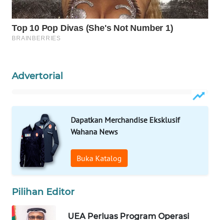
WAHANA
LISTRIK
WAHANA
TRAVEL
Advertorial
WAHANA
TV
Dapatkan Merchandise Eksklusif
WAHANANEWS
Wahana News
ID
Buka Katalog
WAHANANEWS
CO ID
Pilihan Editor
WAHANANEWS
NET
UEA Perluas Program Operasi