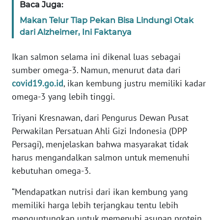
Baca Juga:
Makan Telur Tiap Pekan Bisa Lindungi Otak
KARIR
dari Alzheimer, Ini Faktanya
DISCLAIMER
Ikan salmon selama ini dikenal luas sebagai
sumber omega-3. Namun, menurut data dari
Wahana
covid19.go.id
, ikan kembung justru memiliki kadar
News
Regional
omega-3 yang lebih tinggi.
Triyani Kresnawan, dari Pengurus Dewan Pusat
WN
SUMUT
Perwakilan Persatuan Ahli Gizi Indonesia (DPP
Persagi), menjelaskan bahwa masyarakat tidak
WN
harus mengandalkan salmon untuk memenuhi
JAKARTA
kebutuhan omega-3.
“Mendapatkan nutrisi dari ikan kembung yang
WN
JABAR
memiliki harga lebih terjangkau tentu lebih
menguntungkan untuk memenuhi asupan protein