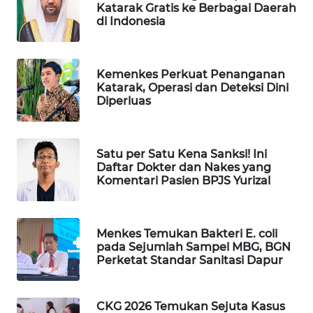
Katarak Gratis ke Berbagai Daerah
WAHANA
di Indonesia
SPORT
WAHANA
Kemenkes Perkuat Penanganan
UMKM
Katarak, Operasi dan Deteksi Dini
Diperluas
WAHANA
SELEB
Satu per Satu Kena Sanksi! Ini
Daftar Dokter dan Nakes yang
WAHANA
Komentari Pasien BPJS Yurizal
PERSONA
WAHANA
Menkes Temukan Bakteri E. coli
OTOMOTIF
pada Sejumlah Sampel MBG, BGN
Perketat Standar Sanitasi Dapur
WAHANA
HEALTH
CKG 2026 Temukan Sejuta Kasus