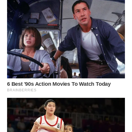
WN
PRIANGAN
TIMUR
WN
SEMARANG
WN
SOLO
WN
BOROBUDUR
WN
MADURA
WN
SURABAYA