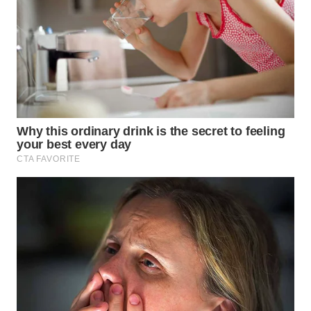
WN
MALUKU
WN
MALUT
WN
DAIRI
WN
DANAU
TOBA
WN
NIAS
WN
LANGKAT