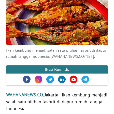
SAINS-TEKNO
KESEHATAN
INTERNASIONAL
SERBA-SERBI
Ikan kembung menjadi salah satu pilihan favorit di dapur
rumah tangga Indonesia. [WAHANANEWS.CO/NET].
PENDIDIKAN
Ikuti Kami di:
OLAHRAGA
OPINI
WAHANANEWS.CO
, Jakarta
- Ikan kembung menjadi
salah satu pilihan favorit di dapur rumah tangga
EDITORIAL
Indonesia.