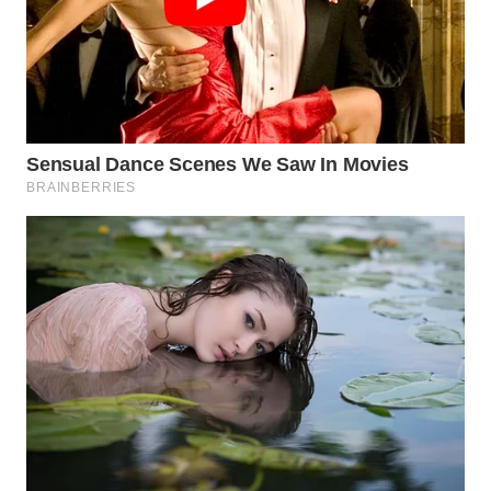
WN
SUMEDANG
WN
CIANJUR
WN
KEPULAUAN
SERIBU
WN
TANGERANG
WN
BINJAI
WN
CIREBON