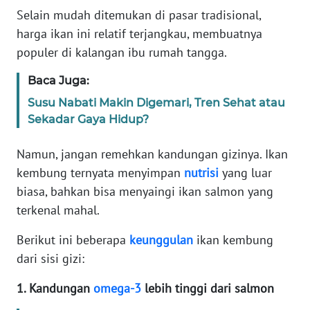
Informasi
Selain mudah ditemukan di pasar tradisional,
harga ikan ini relatif terjangkau, membuatnya
INDEKS
BERITA
populer di kalangan ibu rumah tangga.
Baca Juga:
KONTAK
KAMI
Susu Nabati Makin Digemari, Tren Sehat atau
Sekadar Gaya Hidup?
INFO
IKLAN
Namun, jangan remehkan kandungan gizinya. Ikan
kembung ternyata menyimpan
nutrisi
yang luar
TENTANG
biasa, bahkan bisa menyaingi ikan salmon yang
KAMI
terkenal mahal.
Berikut ini beberapa
keunggulan
ikan kembung
PEDOMAN
MEDIA
dari sisi gizi:
SIBER
1. Kandungan
omega-3
lebih tinggi dari salmon
REDAKSI