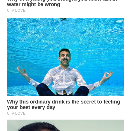
TAPANULI
TENGAH
WN DELI
SERDANG
WN
TEBING
TINGGI
WN
PAKPAK
WN
KARAWANG
WN
BEKASI