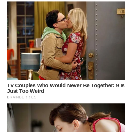
WN
KALTARA
WN
KALSEL
WN
KALTIM
WN
SULSEL
WN
GORONTALO
WN
SULUT