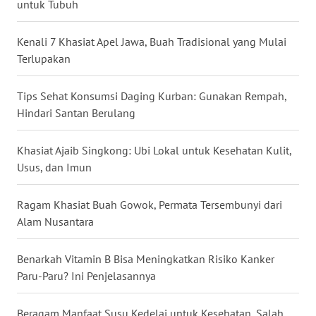
untuk Tubuh
WN
BABEL
Kenali 7 Khasiat Apel Jawa, Buah Tradisional yang Mulai
Terlupakan
WN
SUMBAR
Tips Sehat Konsumsi Daging Kurban: Gunakan Rempah,
Hindari Santan Berulang
WN
SUMSEL
Khasiat Ajaib Singkong: Ubi Lokal untuk Kesehatan Kulit,
Usus, dan Imun
WN
BENGKULU
Ragam Khasiat Buah Gowok, Permata Tersembunyi dari
Alam Nusantara
WN
LAMPUNG
Benarkah Vitamin B Bisa Meningkatkan Risiko Kanker
Paru-Paru? Ini Penjelasannya
WN
JATENG
Beragam Manfaat Susu Kedelai untuk Kesehatan, Salah