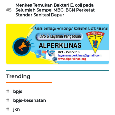
PORTAL
Menkes Temukan Bakteri E. coli pada
#5
Sejumlah Sampel MBG, BGN Perketat
KONSUMEN
Standar Sanitasi Dapur
FORWAMKI
ALPERKLINAS
FORJASIDA
TAMBANG
NEWS
Trending
SITUNGIR
NEWS
#
bpjs
#
bpjs-kesehatan
SIDIKALANG
NEWS
#
jkn