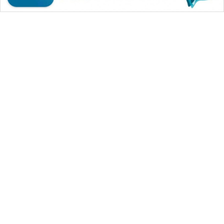
WAHANA MEDIA GROUP
|
|
|
WAHANA NEWS co
WAHANA TANI
WAHANA ADVOKAT
|
|
WAHANA INFRASTRUKTUR
WAHANA KONSUMEN
|
|
|
WAHANA LISTRIK
WAHANA TRAVEL
WAHANA TV
|
|
|
WAHANANEWS id
WAHANANEWS CO ID
WAHANANEWS NET
|
|
|
WAHANA SPORT ID
Wahana UMKM
Wahana Seleb
|
|
|
Wahana Persona
Wahana Otomotif
Wahana Health
|
Wahana Desa Wisata
Lapak Wahana