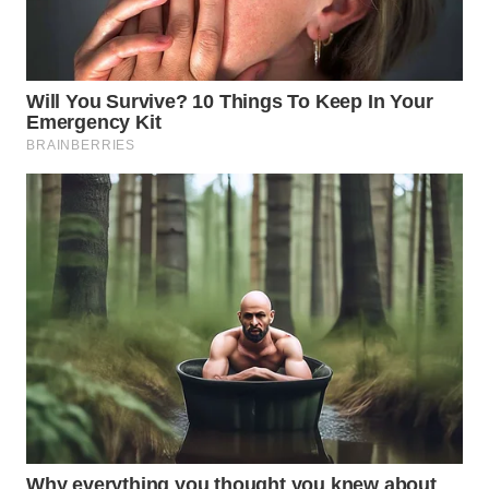
WN
TAPANULI
SELATAN
WN
TANJUNG
LESUNG
WN
KARO
WN
SIMALUNGUN
WN
LABUHANBATU
WN