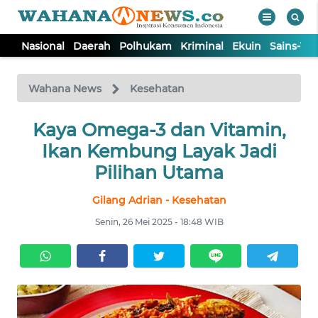
Nasional
Daerah
Polhukam
Kriminal
Ekuin
Sains-Te
WAHANA
Tutup
TV
Wahana News
Kesehatan
NASIONAL
Kaya Omega-3 dan Vitamin,
Ikan Kembung Layak Jadi
DAERAH
Pilihan Utama
Gilang Adrian - Kesehatan
POLHUKAM
Senin, 26 Mei 2025 - 18:48 WIB
KRIMINAL
EKUIN