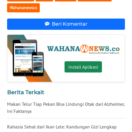
Wahananewsco
WN
SERAMBI
Beri Komentar
WN
JAMBI
WN
SULTRA
Install Aplikasi
WN
NTB
Berita Terkait
WN
SULTENG
Makan Telur Tiap Pekan Bisa Lindungi Otak dari Alzheimer,
Ini Faktanya
WN
SULBAR
Rahasia Sehat dari Ikan Lele: Kandungan Gizi Lengkap