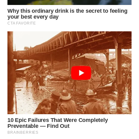
WN
INDRAMAYU
WN
KUNINGAN
WN
MAJALENGKA
WN
SUBANG
WN
SUKABUMI
WN
PURWAKARTA