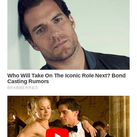
WN
BOGOR
WN
DEPOK
WN
TAPANULI
UTARA
WN
SAMOSIR
WN
PADANG
LAWAS