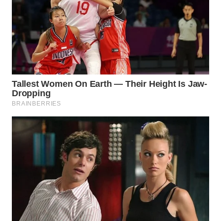
WN
NATUNA
WN
BINTAN
WN
MANDALIKA
WN
LIKUPANG
WN
LABUANBAJO
WN
BORNEO