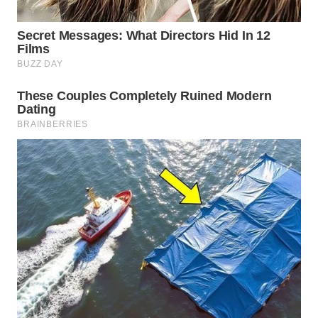
WN
NATUNA
WN
BINTAN
WN
MANDALIKA
WN
LIKUPANG
WN
LABUANBAJO
WN
BORNEO