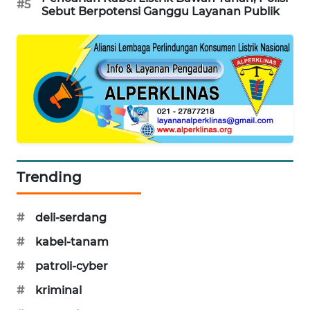
#5
Sebut Berpotensi Ganggu Layanan Publik
MAWAKA
ID
MARTABAT
NET
PLN
WATCH
Trending
MKLI
LPKKI
#
deli-serdang
#
kabel-tanam
LKKI
#
patroli-cyber
KOPEKLIN
#
kriminal