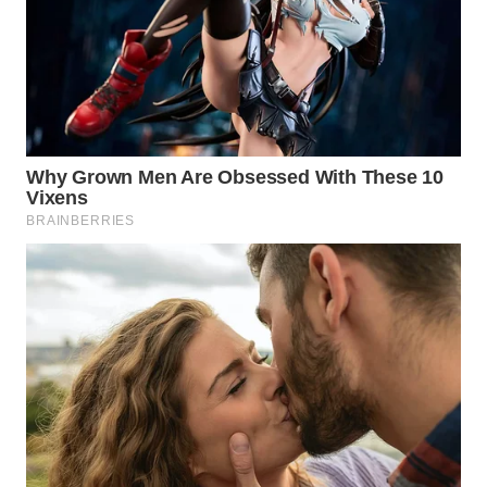
WN
INDRAMAYU
WN
KUNINGAN
WN
MAJALENGKA
WN
SUBANG
WN
SUKABUMI
WN
PURWAKARTA