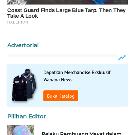
Wahana
Media
Group
WAHANA
NEWS
Advertorial
WAHANA
TANI
Dapatkan Merchandise Eksklusif
WAHANA
Wahana News
ADVOKAT
Buka Katalog
WAHANA
INFRASTRUKTUR
Pilihan Editor
WAHANA
KONSUMEN
Pelaku Pembuang Mayat dalam