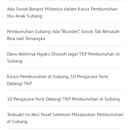
WN
Ada Sosok Banpol Misterius dalam Kasus Pembunuhan
BABEL
Ibu-Anak Subang
WN
Pembunuhan Subang: Ada “Blunder”, Sosok Tak Bersalah
SUMBAR
Bisa Jadi Tersangka
WN
Danu Akhirnya Ngaku Disuruh Jagai TKP Pembunuhan di
SUMSEL
Subang
WN
Kasus Pembunuhan di Subang, 10 Pengacara Yoris
BENGKULU
Datangi TKP
WN
10 Pengacara Yoris Datangi TKP Pembunuhan di Subang
LAMPUNG
Terkuak! Ini Aksi Yosef Sebelum Melaporkan Pembunuhan
WN
di Subang
JATENG