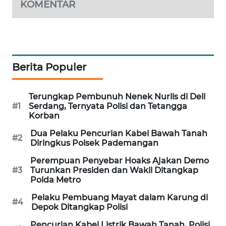
KOMENTAR
WAHANA
DESA
WISATA
LAPAK
Berita Populer
WAHANA
Wahana
Terungkap Pembunuh Nenek Nurlis di Deli
Network
#1
Serdang, Ternyata Polisi dan Tetangga
Korban
KONSUMEN
Dua Pelaku Pencurian Kabel Bawah Tanah
#2
LISTRIK
Diringkus Polsek Pademangan
Perempuan Penyebar Hoaks Ajakan Demo
MASYARAKAT
#3
Turunkan Presiden dan Wakil Ditangkap
KELISTRIKAN
Polda Metro
Pelaku Pembuang Mayat dalam Karung di
#4
WALINKI
Depok Ditangkap Polisi
ID
Pencurian Kabel Listrik Bawah Tanah, Polisi