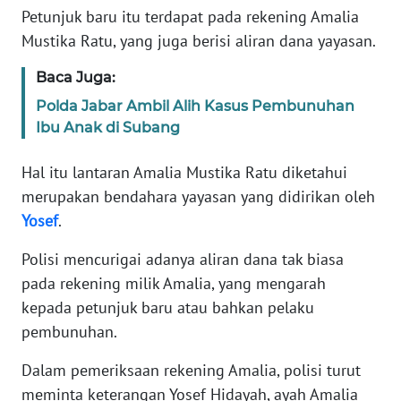
Petunjuk baru itu terdapat pada rekening Amalia
Mustika Ratu, yang juga berisi aliran dana yayasan.
KARIR
Baca Juga:
DISCLAIMER
Polda Jabar Ambil Alih Kasus Pembunuhan
Ibu Anak di Subang
Wahana
News
Regional
Hal itu lantaran Amalia Mustika Ratu diketahui
merupakan bendahara yayasan yang didirikan oleh
WN
Yosef
.
SUMUT
Polisi mencurigai adanya aliran dana tak biasa
pada rekening milik Amalia, yang mengarah
WN
JAKARTA
kepada petunjuk baru atau bahkan pelaku
pembunuhan.
WN
JABAR
Dalam pemeriksaan rekening Amalia, polisi turut
meminta keterangan Yosef Hidayah, ayah Amalia