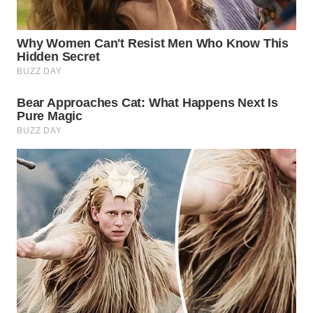
WN
PRIANGAN
TIMUR
WN
SEMARANG
WN
SOLO
WN
BOROBUDUR
WN
MADURA
WN
SURABAYA