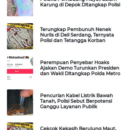
Karung di Depok Ditangkap Polisi
WAHANA
LISTRIK
Terungkap Pembunuh Nenek
WAHANA
Nurlis di Deli Serdang, Ternyata
TRAVEL
Polisi dan Tetangga Korban
WAHANA
TV
Perempuan Penyebar Hoaks
Ajakan Demo Turunkan Presiden
WAHANANEWS
dan Wakil Ditangkap Polda Metro
ID
WAHANANEWS
Pencurian Kabel Listrik Bawah
CO ID
Tanah, Polisi Sebut Berpotensi
Ganggu Layanan Publik
WAHANANEWS
NET
Cekcok Kekasih Berujung Maut,