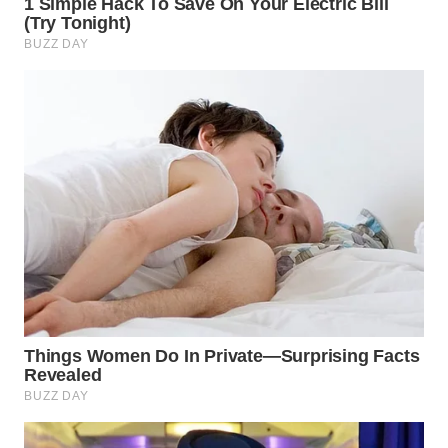
WN
BOGOR
WN
DEPOK
WN
TAPANULI
UTARA
WN
SAMOSIR
WN
PADANG
LAWAS