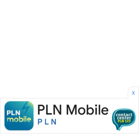
SONYA
ASA
NEWS
X