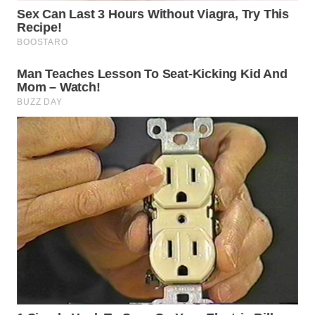
TAPANULI
TENGAH
WN DELI
SERDANG
WN
TEBING
TINGGI
WN
PAKPAK
WN
KARAWANG
WN
BEKASI