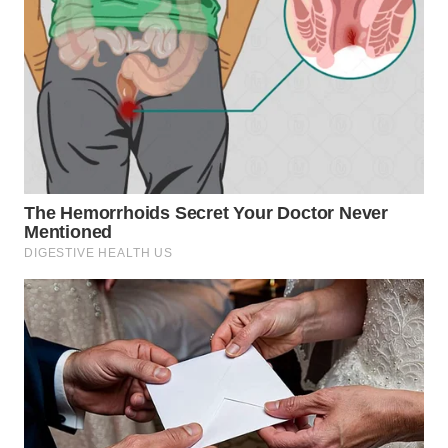
WN
MALUKU
WN
MALUT
WN
DAIRI
WN
DANAU
TOBA
WN
NIAS
WN
LANGKAT