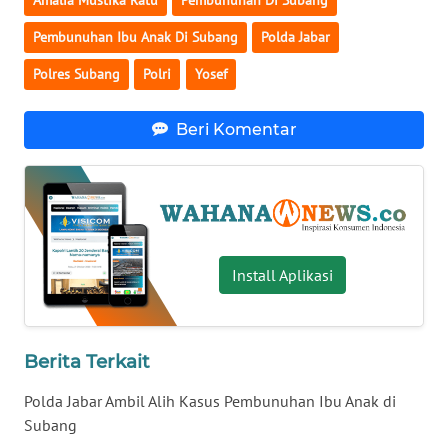
Amalia Mustika Ratu
Pembunuhan Di Subang
WN
Pembunuhan Ibu Anak Di Subang
Polda Jabar
SERAMBI
Polres Subang
Polri
Yosef
WN
JAMBI
Beri Komentar
WN
SULTRA
WN
Install Aplikasi
NTB
WN
SULTENG
Berita Terkait
Polda Jabar Ambil Alih Kasus Pembunuhan Ibu Anak di
WN
SULBAR
Subang