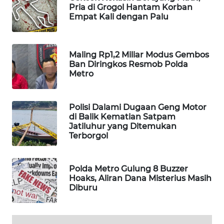
Pria di Grogol Hantam Korban
WAHANA
Empat Kali dengan Palu
SPORT
WAHANA
Maling Rp1,2 Miliar Modus Gembos
UMKM
Ban Diringkos Resmob Polda
Metro
WAHANA
SELEB
Polisi Dalami Dugaan Geng Motor
di Balik Kematian Satpam
WAHANA
Jatiluhur yang Ditemukan
PERSONA
Terborgol
WAHANA
Polda Metro Gulung 8 Buzzer
OTOMOTIF
Hoaks, Aliran Dana Misterius Masih
Diburu
WAHANA
HEALTH