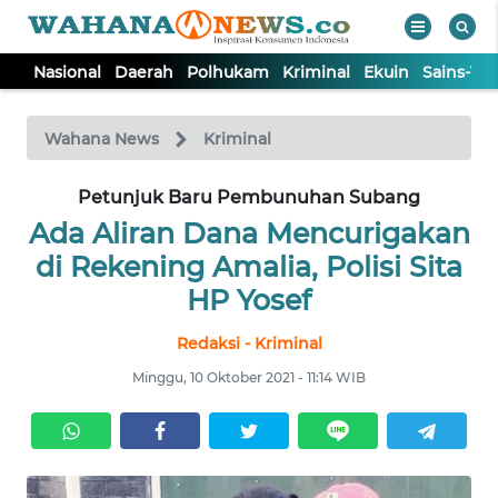
Nasional
Daerah
Polhukam
Kriminal
Ekuin
Sains-Te
WAHANA
Tutup
TV
Wahana News
Kriminal
NASIONAL
Petunjuk Baru Pembunuhan Subang
Ada Aliran Dana Mencurigakan
DAERAH
di Rekening Amalia, Polisi Sita
HP Yosef
POLHUKAM
Redaksi - Kriminal
Minggu, 10 Oktober 2021 - 11:14 WIB
KRIMINAL
EKUIN