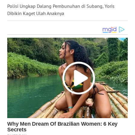
Polisi Ungkap Dalang Pembunuhan di Subang, Yoris
WN
Dibikin Kaget Ulah Anaknya
NUSANTARA
WN
JOGJA
WN
JATIM
WN
BALI
WN
KALBAR
WN
KALTENG