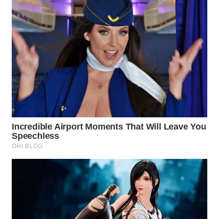
WN
SUMEDANG
WN
CIANJUR
WN
KEPULAUAN
SERIBU
WN
TANGERANG
WN
BINJAI
WN
CIREBON