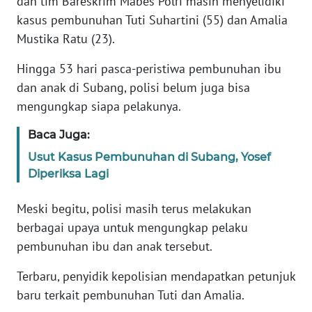
dan tim Bareskrim Mabes Polri masih menyelidiki
Informasi
kasus pembunuhan Tuti Suhartini (55) dan Amalia
INDEKS
Mustika Ratu (23).
BERITA
Hingga 53 hari pasca-peristiwa pembunuhan ibu
dan anak di Subang, polisi belum juga bisa
KONTAK
KAMI
mengungkap siapa pelakunya.
Baca Juga:
INFO
IKLAN
Usut Kasus Pembunuhan di Subang, Yosef
Diperiksa Lagi
TENTANG
KAMI
Meski begitu, polisi masih terus melakukan
berbagai upaya untuk mengungkap pelaku
PEDOMAN
pembunuhan ibu dan anak tersebut.
MEDIA
SIBER
Terbaru, penyidik kepolisian mendapatkan petunjuk
baru terkait pembunuhan Tuti dan Amalia.
REDAKSI