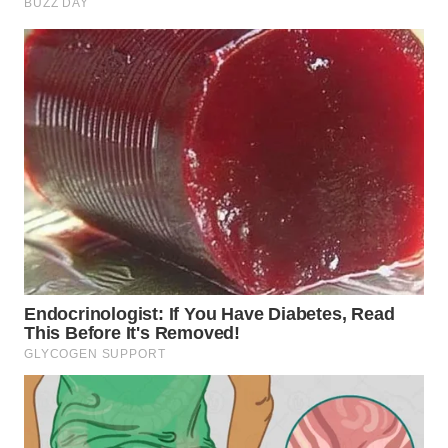
WN
KALTARA
WN
KALSEL
WN
KALTIM
WN
SULSEL
WN
GORONTALO
WN
SULUT