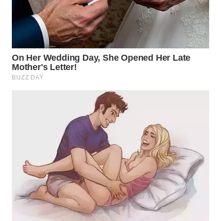
WN
TAPANULI
SELATAN
WN
TANJUNG
LESUNG
WN
KARO
WN
SIMALUNGUN
WN
LABUHANBATU
WN