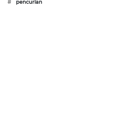
#
pencurian
PORTAL
KONSUMEN
FORWAMKI
ALPERKLINAS
FORJASIDA
TAMBANG
NEWS
SITUNGIR
NEWS
SIDIKALANG
NEWS