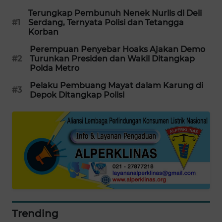
Terungkap Pembunuh Nenek Nurlis di Deli
SIBARAGAS
#1
Serdang, Ternyata Polisi dan Tetangga
NEWS
Korban
Perempuan Penyebar Hoaks Ajakan Demo
METRO
#2
Turunkan Presiden dan Wakil Ditangkap
SIANTAR
Polda Metro
NEWS
Pelaku Pembuang Mayat dalam Karung di
#3
Depok Ditangkap Polisi
METRO
MEDAN
NEWS
METRO
JAKARTA
NEWS
KRT
NEWS
Trending