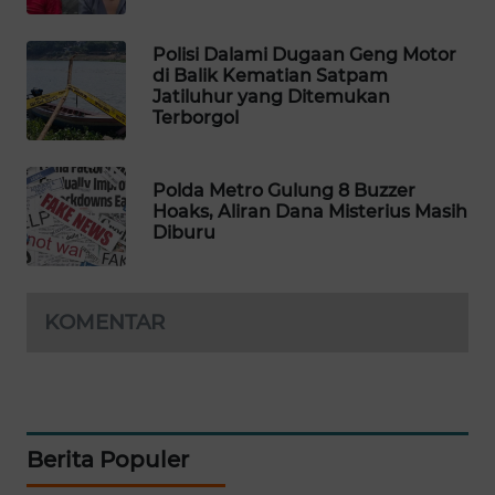
PORTAL
KONSUMEN
Polisi Dalami Dugaan Geng Motor
di Balik Kematian Satpam
Jatiluhur yang Ditemukan
FORWAMKI
Terborgol
ALPERKLINAS
Polda Metro Gulung 8 Buzzer
Hoaks, Aliran Dana Misterius Masih
FORJASIDA
Diburu
TAMBANG
NEWS
KOMENTAR
SITUNGIR
NEWS
SIDIKALANG
Berita Populer
NEWS