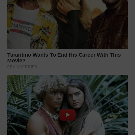
WN
TAPANULI
SELATAN
WN
TANJUNG
LESUNG
WN
KARO
WN
SIMALUNGUN
WN
LABUHANBATU
WN