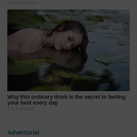
WAHANA
SPORT
WAHANA
UMKM
WAHANA
SELEB
WAHANA
PERSONA
WAHANA
OTOMOTIF
WAHANA
HEALTH
Advertorial