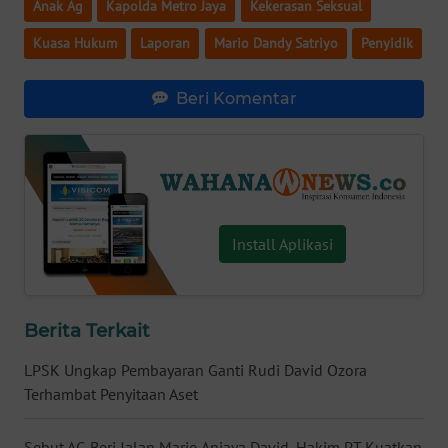
Anak Ag
Kapolda Metro Jaya
Kekerasan Seksual
WN
Kuasa Hukum
Laporan
Mario Dandy Satriyo
Penyidik
BABEL
Beri Komentar
WN
SUMBAR
WN
SUMSEL
Install Aplikasi
WN
BENGKULU
WN
Berita Terkait
LAMPUNG
LPSK Ungkap Pembayaran Ganti Rudi David Ozora
Terhambat Penyitaan Aset
WN
JATENG
Sebut AG Beri Jalan Mario Aniaya David, Hakim PT Kuatkan