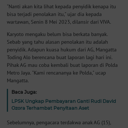
"Nanti akan kita lihat kepada penyidik kenapa itu
KARIR
bisa terjadi penolakan itu," ujar dia kepada
wartawan, Senin 8 Mei 2023, dilansir dari VIVA.
DISCLAIMER
Karyoto mengaku belum bisa berkata banyak.
Sebab yang tahu alasan penolakan itu adalah
Wahana
News
penyidik. Adapun kuasa hukum dari AG, Mangatta
Regional
Toding Alo berencana buat laporan lagi hari ini.
Pihak AG mau coba kembali buat laporan di Polda
WN
Metro Jaya. "Kami rencananya ke Polda," ucap
SUMUT
Mangatta.
WN
Baca Juga:
JAKARTA
LPSK Ungkap Pembayaran Ganti Rudi David
Ozora Terhambat Penyitaan Aset
WN
JABAR
Sebelumnya, pengacara terdakwa anak AG (15),