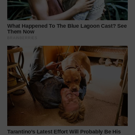
TAPANULI
TENGAH
WN DELI
SERDANG
WN
TEBING
TINGGI
WN
PAKPAK
WN
KARAWANG
WN
BEKASI