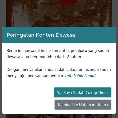
WN
INDRAMAYU
WN
KUNINGAN
Peringatan Konten Dewasa
WN
MAJALENGKA
Berita ini hanya dikhususkan untuk pembaca yang sudah
dewasa atau berumur lebih dari 18 tahun.
WN
SUBANG
Dengan menyatakan anda sudah cukup umur, anda sudah
menyetujui persyaratan berlaku.
Info Lebih Lanjut
WN
SUKABUMI
Ya, Saya Sudah Cukup Umur
WN
Kembali ke Halaman Utama
PURWAKARTA