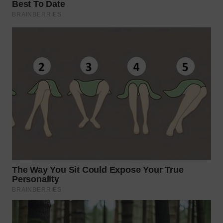
WN
BOGOR
WN
DEPOK
WN
TAPANULI
UTARA
WN
SAMOSIR
WN
PADANG
LAWAS