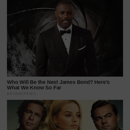
WN
MALUKU
WN
MALUT
WN
DAIRI
WN
DANAU
TOBA
WN
NIAS
WN
LANGKAT