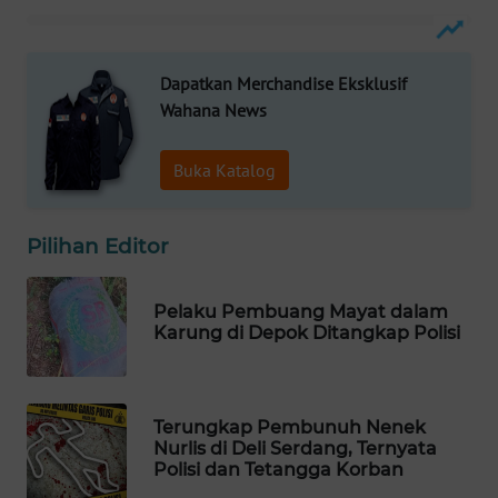
WAHANA
DESA
WISATA
Dapatkan Merchandise Eksklusif
Wahana News
LAPAK
WAHANA
Buka Katalog
Wahana
Network
Pilihan Editor
KONSUMEN
Pelaku Pembuang Mayat dalam
LISTRIK
Karung di Depok Ditangkap Polisi
MASYARAKAT
KELISTRIKAN
Terungkap Pembunuh Nenek
Nurlis di Deli Serdang, Ternyata
WALINKI
Polisi dan Tetangga Korban
ID