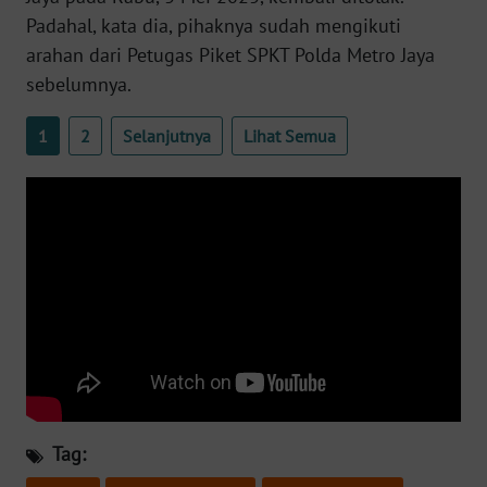
Padahal, kata dia, pihaknya sudah mengikuti
WN
arahan dari Petugas Piket SPKT Polda Metro Jaya
SERAMBI
sebelumnya.
WN
1
2
Selanjutnya
Lihat Semua
JAMBI
WN
SULTRA
WN
NTB
WN
SULTENG
WN
Tag:
SULBAR