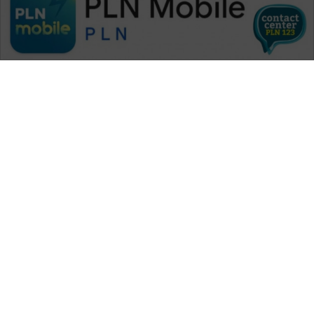
WAHANA MEDIA GROUP
|
|
|
WAHANA NEWS co
WAHANA TANI
WAHANA ADVOKAT
|
|
WAHANA INFRASTRUKTUR
WAHANA KONSUMEN
|
|
|
WAHANA LISTRIK
WAHANA TRAVEL
WAHANA TV
|
|
|
WAHANANEWS id
WAHANANEWS CO ID
WAHANANEWS NET
|
|
|
WAHANA SPORT ID
Wahana UMKM
Wahana Seleb