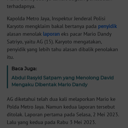
Informasi
terhadapnya.
INDEKS
Kapolda Metro Jaya, Inspektur Jenderal Polisi
BERITA
Karyoto mengklaim bakal bertanya pada
penyidik
alasan menolak
laporan
eks pacar Mario Dandy
KONTAK
Satriyo, yaitu AG (15). Karyoto mengatakan,
KAMI
penyidik yang lebih tahu alasan dibalik penolakan
itu.
INFO
IKLAN
Baca Juga:
Abdul Rasyid Satpam yang Menolong David
TENTANG
KAMI
Mengaku Dibentak Mario Dandy
AG diketahui telah dua kali melaporkan Mario ke
PEDOMAN
MEDIA
Polda Metro Jaya. Namun kedua laporan tersebut
SIBER
ditolak. Laporan pertama pada Selasa, 2 Mei 2023.
Lalu yang kedua pada Rabu 3 Mei 2023.
REDAKSI