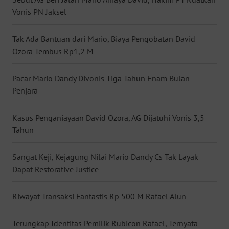
Vonis PN Jaksel
WN
NUSANTARA
Tak Ada Bantuan dari Mario, Biaya Pengobatan David
WN
Ozora Tembus Rp1,2 M
JOGJA
Pacar Mario Dandy Divonis Tiga Tahun Enam Bulan
WN
Penjara
JATIM
Kasus Penganiayaan David Ozora, AG Dijatuhi Vonis 3,5
WN
Tahun
BALI
Sangat Keji, Kejagung Nilai Mario Dandy Cs Tak Layak
WN
Dapat Restorative Justice
KALBAR
Riwayat Transaksi Fantastis Rp 500 M Rafael Alun
WN
KALTENG
Terungkap Identitas Pemilik Rubicon Rafael, Ternyata