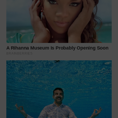
Wahana
Media
Group
WAHANA
NEWS
WAHANA
TANI
WAHANA
ADVOKAT
WAHANA
INFRASTRUKTUR
WAHANA
KONSUMEN