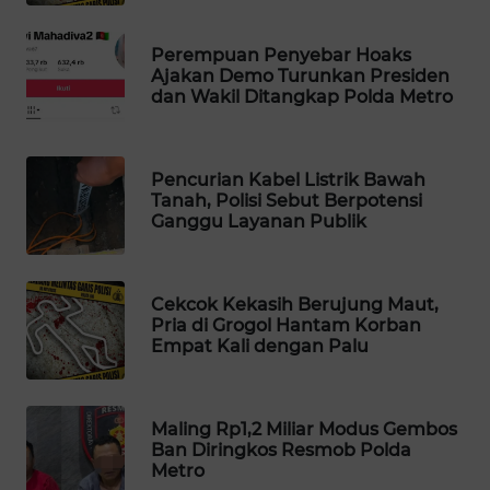
MAWAKA
Perempuan Penyebar Hoaks
ID
Ajakan Demo Turunkan Presiden
dan Wakil Ditangkap Polda Metro
MARTABAT
NET
Pencurian Kabel Listrik Bawah
PLN
Tanah, Polisi Sebut Berpotensi
Ganggu Layanan Publik
WATCH
MKLI
Cekcok Kekasih Berujung Maut,
Pria di Grogol Hantam Korban
LPKKI
Empat Kali dengan Palu
LKKI
Maling Rp1,2 Miliar Modus Gembos
Ban Diringkos Resmob Polda
KOPEKLIN
Metro