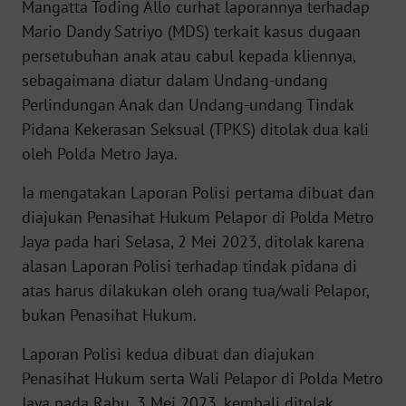
Mangatta Toding Allo curhat laporannya terhadap
WN
Mario Dandy Satriyo (MDS) terkait kasus dugaan
BANTEN
persetubuhan anak atau cabul kepada kliennya,
sebagaimana diatur dalam Undang-undang
WN
NTT
Perlindungan Anak dan Undang-undang Tindak
Pidana Kekerasan Seksual (TPKS) ditolak dua kali
WN
oleh Polda Metro Jaya.
KEPRI
Ia mengatakan Laporan Polisi pertama dibuat dan
diajukan Penasihat Hukum Pelapor di Polda Metro
WN
PAPUA
Jaya pada hari Selasa, 2 Mei 2023, ditolak karena
alasan Laporan Polisi terhadap tindak pidana di
WN
atas harus dilakukan oleh orang tua/wali Pelapor,
PAPUA
bukan Penasihat Hukum.
BARAT
Laporan Polisi kedua dibuat dan diajukan
WN
Penasihat Hukum serta Wali Pelapor di Polda Metro
RIAU
Jaya pada Rabu, 3 Mei 2023, kembali ditolak.