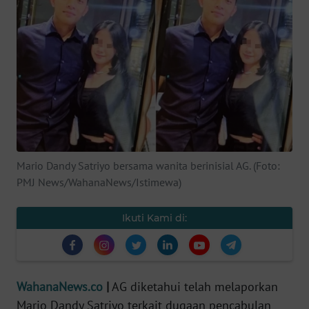
SAINS-TEKNO
KESEHATAN
INTERNASIONAL
SERBA-SERBI
PENDIDIKAN
Mario Dandy Satriyo bersama wanita berinisial AG. (Foto:
PMJ News/WahanaNews/Istimewa)
OLAHRAGA
Ikuti Kami di:
OPINI
EDITORIAL
WahanaNews.co
|
AG diketahui telah melaporkan
Mario Dandy Satriyo terkait dugaan pencabulan