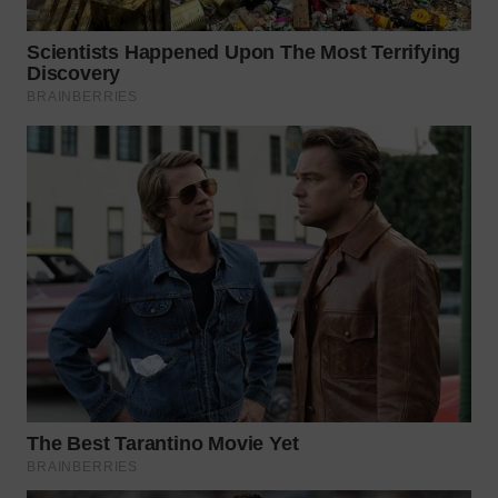
WN
PRIANGAN
TIMUR
WN
SEMARANG
WN
SOLO
WN
BOROBUDUR
WN
MADURA
WN
SURABAYA