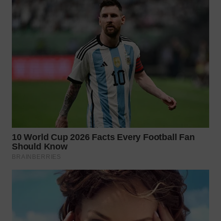
WN
NATUNA
WN
BINTAN
WN
MANDALIKA
WN
LIKUPANG
WN
LABUANBAJO
WN
BORNEO