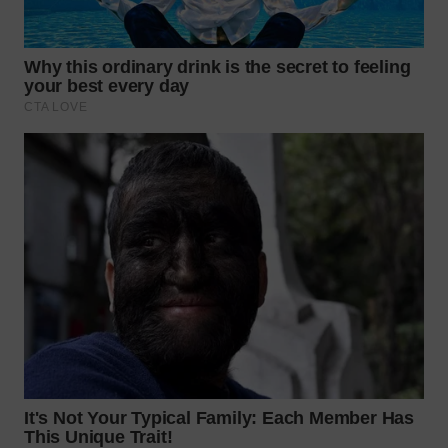
WAHANA
LISTRIK
WAHANA
TRAVEL
WAHANA
TV
WAHANANEWS
ID
WAHANANEWS
CO ID
WAHANANEWS
NET