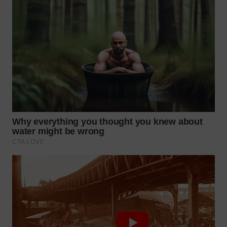
WN
SUMEDANG
WN
CIANJUR
WN
KEPULAUAN
SERIBU
WN
TANGERANG
WN
BINJAI
WN
CIREBON