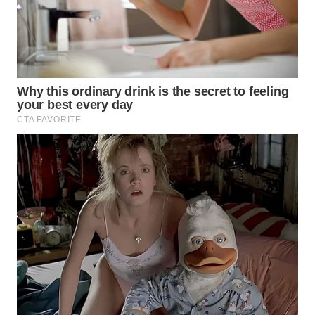
WN
INDRAMAYU
WN
KUNINGAN
WN
MAJALENGKA
WN
SUBANG
WN
SUKABUMI
WN
PURWAKARTA