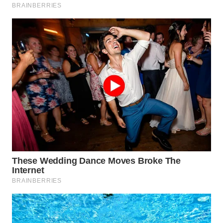
WN
BOGOR
WN
DEPOK
WN
TAPANULI
UTARA
WN
SAMOSIR
WN
PADANG
LAWAS