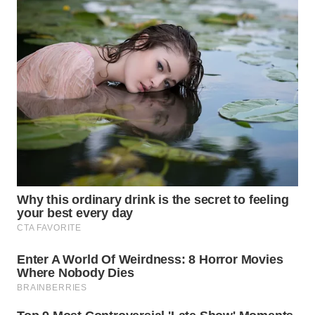
WN
NATUNA
WN
BINTAN
WN
MANDALIKA
WN
LIKUPANG
WN
LABUANBAJO
WN
BORNEO