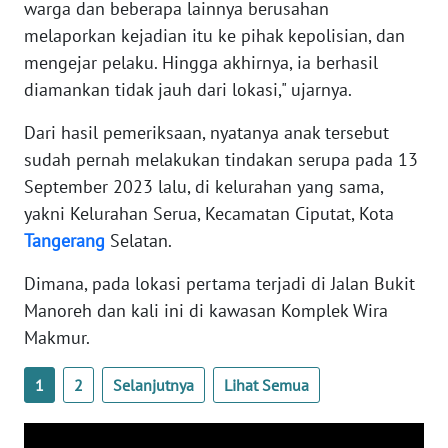
warga dan beberapa lainnya berusahan
WN
melaporkan kejadian itu ke pihak kepolisian, dan
BANTEN
mengejar pelaku. Hingga akhirnya, ia berhasil
diamankan tidak jauh dari lokasi," ujarnya.
WN
NTT
Dari hasil pemeriksaan, nyatanya anak tersebut
sudah pernah melakukan tindakan serupa pada 13
WN
September 2023 lalu, di kelurahan yang sama,
KEPRI
yakni Kelurahan Serua, Kecamatan Ciputat, Kota
Tangerang
Selatan.
WN
PAPUA
Dimana, pada lokasi pertama terjadi di Jalan Bukit
Manoreh dan kali ini di kawasan Komplek Wira
WN
PAPUA
Makmur.
BARAT
1
2
Selanjutnya
Lihat Semua
WN
RIAU