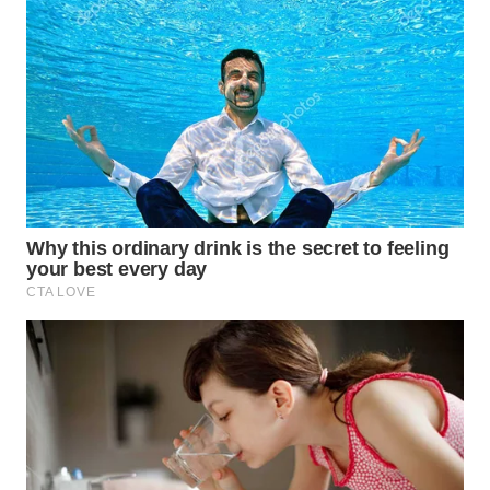
WN
SUMEDANG
WN
CIANJUR
WN
KEPULAUAN
SERIBU
WN
TANGERANG
WN
BINJAI
WN
CIREBON