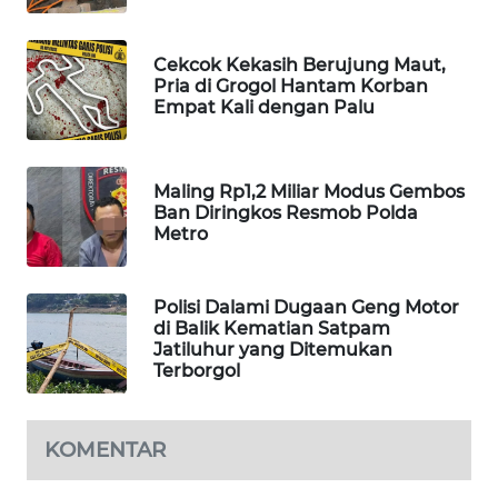
WAHANA
SPORT
Cekcok Kekasih Berujung Maut,
Pria di Grogol Hantam Korban
Empat Kali dengan Palu
WAHANA
UMKM
Maling Rp1,2 Miliar Modus Gembos
WAHANA
Ban Diringkos Resmob Polda
SELEB
Metro
WAHANA
PERSONA
Polisi Dalami Dugaan Geng Motor
di Balik Kematian Satpam
Jatiluhur yang Ditemukan
WAHANA
Terborgol
OTOMOTIF
WAHANA
KOMENTAR
HEALTH