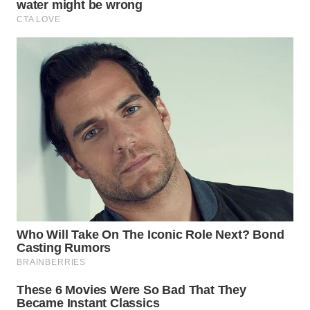
TAPANULI
TENGAH
WN DELI
SERDANG
WN
TEBING
TINGGI
WN
PAKPAK
WN
KARAWANG
WN
BEKASI