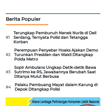
WAHANA
DESA
WISATA
Berita Populer
LAPAK
WAHANA
Terungkap Pembunuh Nenek Nurlis di Deli
#1
Serdang, Ternyata Polisi dan Tetangga
Korban
Wahana
Network
Perempuan Penyebar Hoaks Ajakan Demo
#2
Turunkan Presiden dan Wakil Ditangkap
Polda Metro
KONSUMEN
LISTRIK
Sopir Ambulans Ungkap Detik-detik Bawa
#3
Sutrimo ke RS, Jawabannya Berubah Saat
Ditanya Mulut Berbusa
MASYARAKAT
KELISTRIKAN
Pelaku Pembuang Mayat dalam Karung di
#4
Depok Ditangkap Polisi
WALINKI
ID