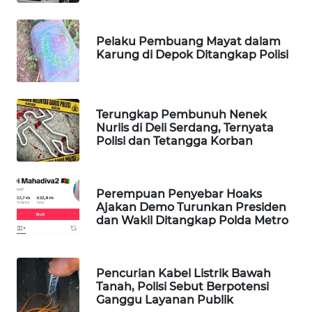
WAHANA
LISTRIK
Pelaku Pembuang Mayat dalam
Karung di Depok Ditangkap Polisi
WAHANA
TRAVEL
Terungkap Pembunuh Nenek
WAHANA
Nurlis di Deli Serdang, Ternyata
TV
Polisi dan Tetangga Korban
WAHANANEWS
ID
Perempuan Penyebar Hoaks
Ajakan Demo Turunkan Presiden
dan Wakil Ditangkap Polda Metro
WAHANANEWS
CO ID
Pencurian Kabel Listrik Bawah
WAHANANEWS
Tanah, Polisi Sebut Berpotensi
NET
Ganggu Layanan Publik