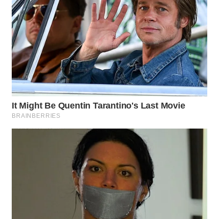
WN
KALTARA
WN
KALSEL
WN
KALTIM
WN
SULSEL
WN
GORONTALO
WN
SULUT