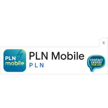
SONYA
ASA
NEWS
X