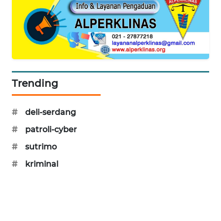
MAWAKA
ID
MARTABAT
NET
Trending
PLN
WATCH
#
deli-serdang
MKLI
#
patroli-cyber
#
sutrimo
LPKKI
#
kriminal
LKKI
KOPEKLIN