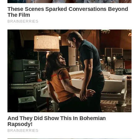
WN
PRIANGAN
TIMUR
WN
SEMARANG
WN
SOLO
WN
BOROBUDUR
WN
MADURA
WN
SURABAYA