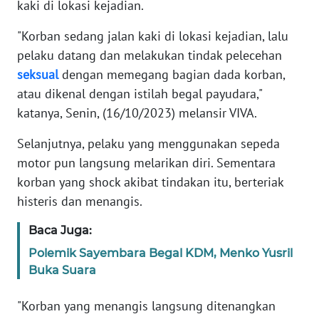
kaki di lokasi kejadian.
KARIR
"Korban sedang jalan kaki di lokasi kejadian, lalu
pelaku datang dan melakukan tindak pelecehan
DISCLAIMER
seksual
dengan memegang bagian dada korban,
atau dikenal dengan istilah begal payudara,"
Wahana
katanya, Senin, (16/10/2023) melansir VIVA.
News
Regional
Selanjutnya, pelaku yang menggunakan sepeda
motor pun langsung melarikan diri. Sementara
WN
korban yang shock akibat tindakan itu, berteriak
SUMUT
histeris dan menangis.
WN
Baca Juga:
JAKARTA
Polemik Sayembara Begal KDM, Menko Yusril
Buka Suara
WN
JABAR
"Korban yang menangis langsung ditenangkan