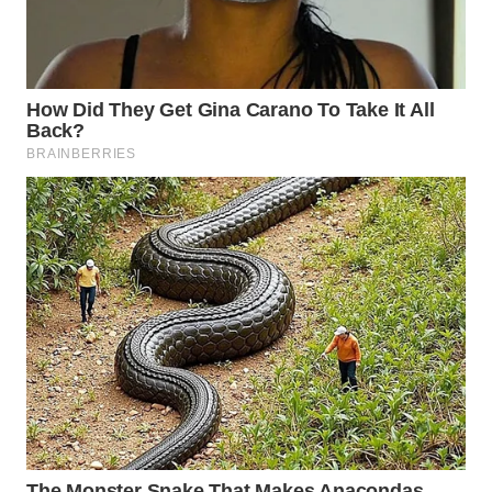
WN
MALUKU
WN
MALUT
WN
DAIRI
WN
DANAU
TOBA
WN
NIAS
WN
LANGKAT