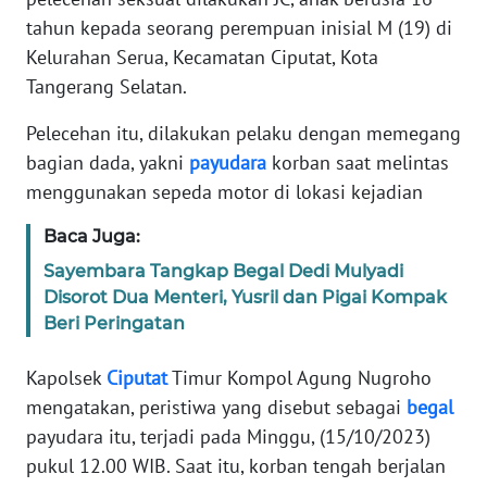
Informasi
tahun kepada seorang perempuan inisial M (19) di
Kelurahan Serua, Kecamatan Ciputat, Kota
INDEKS
BERITA
Tangerang Selatan.
Pelecehan itu, dilakukan pelaku dengan memegang
KONTAK
KAMI
bagian dada, yakni
payudara
korban saat melintas
menggunakan sepeda motor di lokasi kejadian
INFO
Baca Juga:
IKLAN
Sayembara Tangkap Begal Dedi Mulyadi
Disorot Dua Menteri, Yusril dan Pigai Kompak
TENTANG
KAMI
Beri Peringatan
Kapolsek
Ciputat
Timur Kompol Agung Nugroho
PEDOMAN
MEDIA
mengatakan, peristiwa yang disebut sebagai
begal
SIBER
payudara itu, terjadi pada Minggu, (15/10/2023)
pukul 12.00 WIB. Saat itu, korban tengah berjalan
REDAKSI