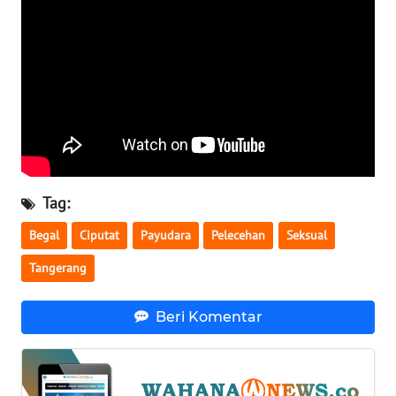
WN
SERAMBI
WN
JAMBI
WN
SULTRA
Tag:
WN
Begal
Ciputat
Payudara
Pelecehan
Seksual
NTB
Tangerang
WN
SULTENG
Beri Komentar
WN
SULBAR