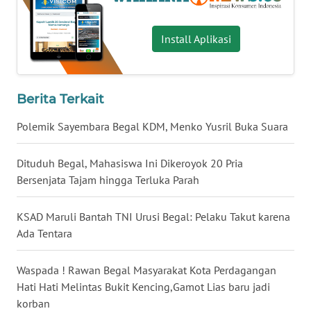
WN
BABEL
Install Aplikasi
WN
SUMBAR
Berita Terkait
WN
Polemik Sayembara Begal KDM, Menko Yusril Buka Suara
SUMSEL
Dituduh Begal, Mahasiswa Ini Dikeroyok 20 Pria
WN
Bersenjata Tajam hingga Terluka Parah
BENGKULU
KSAD Maruli Bantah TNI Urusi Begal: Pelaku Takut karena
WN
Ada Tentara
LAMPUNG
Waspada ! Rawan Begal Masyarakat Kota Perdagangan
WN
Hati Hati Melintas Bukit Kencing,Gamot Lias baru jadi
JATENG
korban