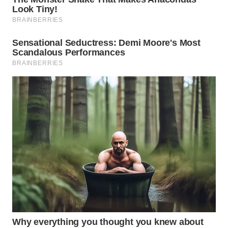
WN
TAPANULI
SELATAN
WN
TANJUNG
LESUNG
WN
KARO
WN
SIMALUNGUN
WN
LABUHANBATU
WN