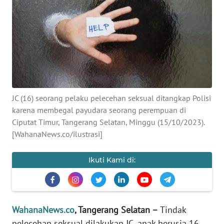
SAINS-TEKNO
KESEHATAN
INTERNASIONAL
SERBA-SERBI
JC (16) seorang pelaku pelecehan seksual ditangkap Polisi
karena membegal payudara seorang perempuan di
PENDIDIKAN
Ciputat Timur, Tangerang Selatan, Minggu (15/10/2023).
[WahanaNews.co/ilustrasi]
OLAHRAGA
Ikuti Kami di:
OPINI
EDITORIAL
WahanaNews.co
, Tangerang Selatan –
Tindak
pelecehan seksual dilakukan JC, anak berusia 16