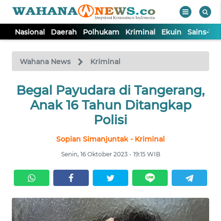
Nasional
Daerah
Polhukam
Kriminal
Ekuin
Sains-Te
WAHANA
Tutup
TV
Wahana News
Kriminal
NASIONAL
Begal Payudara di Tangerang,
Anak 16 Tahun Ditangkap
DAERAH
Polisi
Sopian Simanjuntak - Kriminal
POLHUKAM
Senin, 16 Oktober 2023 - 19:15 WIB
KRIMINAL
EKUIN