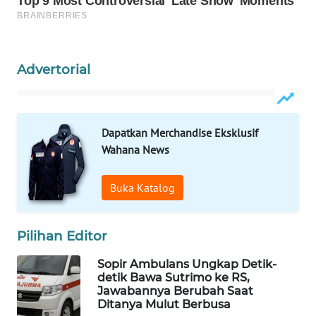
Wahana
Media
Group
Advertorial
WAHANA
NEWS
WAHANA
Dapatkan Merchandise Eksklusif
TANI
Wahana News
WAHANA
Buka Katalog
ADVOKAT
WAHANA
Pilihan Editor
INFRASTRUKTUR
Sopir Ambulans Ungkap Detik-
detik Bawa Sutrimo ke RS,
WAHANA
Jawabannya Berubah Saat
KONSUMEN
Ditanya Mulut Berbusa