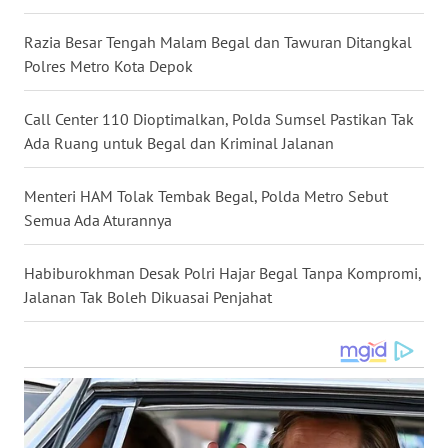
WN
Razia Besar Tengah Malam Begal dan Tawuran Ditangkal
NUSANTARA
Polres Metro Kota Depok
WN
Call Center 110 Dioptimalkan, Polda Sumsel Pastikan Tak
JOGJA
Ada Ruang untuk Begal dan Kriminal Jalanan
WN
JATIM
Menteri HAM Tolak Tembak Begal, Polda Metro Sebut
Semua Ada Aturannya
WN
BALI
Habiburokhman Desak Polri Hajar Begal Tanpa Kompromi,
Jalanan Tak Boleh Dikuasai Penjahat
WN
KALBAR
WN
KALTENG