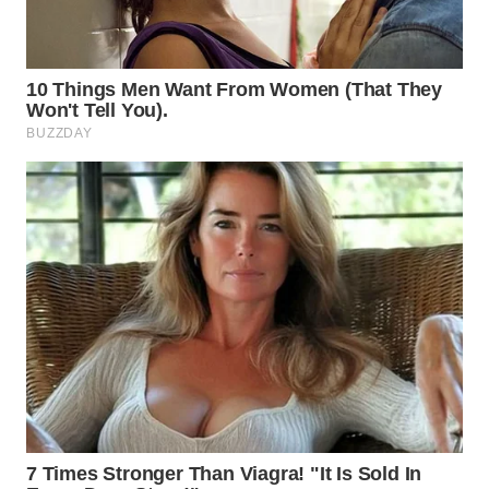
WN
TAPANULI
SELATAN
WN
TANJUNG
LESUNG
WN
KARO
WN
SIMALUNGUN
WN
LABUHANBATU
WN