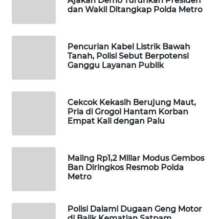
Ajakan Demo Turunkan Presiden
dan Wakil Ditangkap Polda Metro
WAHANA
SPORT
Pencurian Kabel Listrik Bawah
WAHANA
Tanah, Polisi Sebut Berpotensi
UMKM
Ganggu Layanan Publik
WAHANA
SELEB
Cekcok Kekasih Berujung Maut,
Pria di Grogol Hantam Korban
Empat Kali dengan Palu
WAHANA
PERSONA
WAHANA
Maling Rp1,2 Miliar Modus Gembos
Ban Diringkos Resmob Polda
OTOMOTIF
Metro
WAHANA
HEALTH
Polisi Dalami Dugaan Geng Motor
di Balik Kematian Satpam