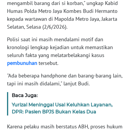
mengambil barang dari si korban," ungkap Kabid
Humas Polda Metro Jaya Kombes Budi Hermanto
KARIR
kepada wartawan di Mapolda Metro Jaya, Jakarta
Selatan, Selasa (2/6/2026).
DISCLAIMER
Polisi saat ini masih mendalami motif dan
Wahana
kronologi lengkap kejadian untuk memastikan
News
seluruh fakta yang melatarbelakangi kasus
Regional
pembunuhan
tersebut.
WN
"Ada beberapa handphone dan barang-barang lain,
SUMUT
tapi ini masih didalami," lanjut Budi.
WN
Baca Juga:
JAKARTA
Yurizal Meninggal Usai Keluhkan Layanan,
DPR: Pasien BPJS Bukan Kelas Dua
WN
JABAR
Karena pelaku masih berstatus ABH, proses hukum