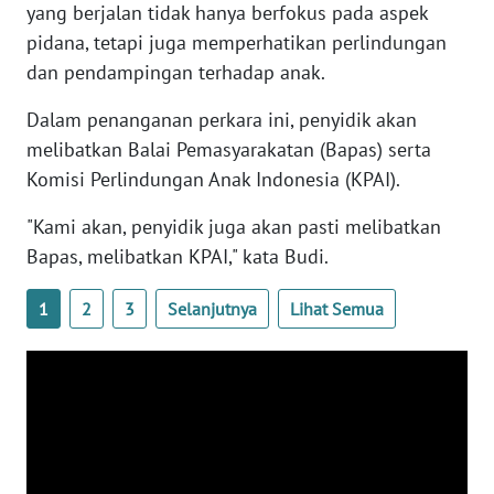
yang berjalan tidak hanya berfokus pada aspek
WN
pidana, tetapi juga memperhatikan perlindungan
BANTEN
dan pendampingan terhadap anak.
WN
Dalam penanganan perkara ini, penyidik akan
NTT
melibatkan Balai Pemasyarakatan (Bapas) serta
Komisi Perlindungan Anak Indonesia (KPAI).
WN
KEPRI
"Kami akan, penyidik juga akan pasti melibatkan
Bapas, melibatkan KPAI," kata Budi.
WN
PAPUA
1
2
3
Selanjutnya
Lihat Semua
WN
PAPUA
BARAT
WN
RIAU