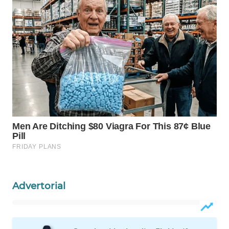
Wahana
Media
Group
WAHANA
NEWS
WAHANA
TANI
WAHANA
ADVOKAT
WAHANA
INFRASTRUKTUR
Advertorial
WAHANA
KONSUMEN