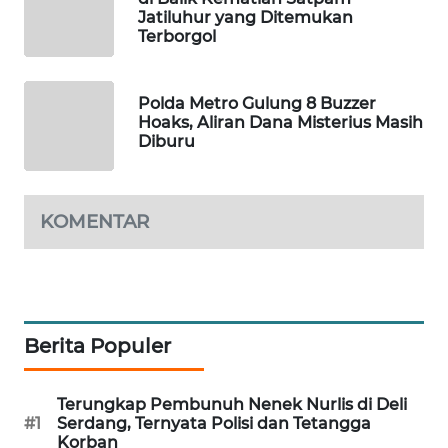
Jatiluhur yang Ditemukan
WAHANA
Terborgol
DESA
WISATA
Polda Metro Gulung 8 Buzzer
LAPAK
Hoaks, Aliran Dana Misterius Masih
WAHANA
Diburu
Wahana
Network
KOMENTAR
KONSUMEN
LISTRIK
MASYARAKAT
Berita Populer
KELISTRIKAN
Terungkap Pembunuh Nenek Nurlis di Deli
WALINKI
#1
Serdang, Ternyata Polisi dan Tetangga
ID
Korban