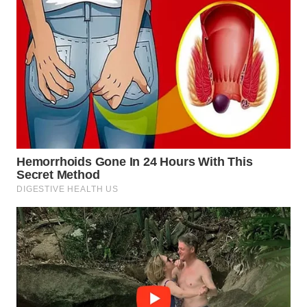
WN
BOGOR
WN
DEPOK
WN
TAPANULI
UTARA
WN
SAMOSIR
WN
PADANG
LAWAS