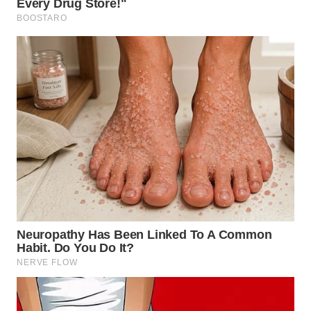
TAPANULI
TENGAH
WN DELI
SERDANG
WN
TEBING
TINGGI
WN
PAKPAK
WN
KARAWANG
WN
BEKASI