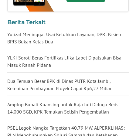
WN
BABEL
Berita Terkait
WN
Yurizal Meninggal Usai Keluhkan Layanan, DPR: Pasien
SUMBAR
BPJS Bukan Kelas Dua
WN
YLKI Soroti Beras Fortifikasi, Jika Label Dipalsukan Bisa
SUMSEL
Masuk Ranah Pidana
WN
Dua Temuan Besar BPK di Dinas PUTR Kota Jambi,
BENGKULU
Kelebihan Pembayaran Proyek Capai Rp6,27 Miliar
WN
Amplop Bupati Kuansing untuk Raja Juli Diduga Berisi
LAMPUNG
14.000 SGD, KPK Temukan Selisih Pengembalian
WN
JATENG
PSEL Legok Nangka Targetkan 40,79 MW, ALPERKLINAS:
PLN Menghubungkan Solusi Sampah dan Ketahanan