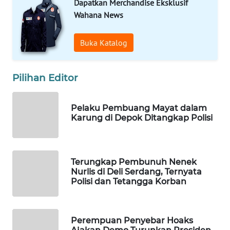
Dapatkan Merchandise Eksklusif
Wahana News
WAHANA
LISTRIK
Buka Katalog
WAHANA
TRAVEL
Pilihan Editor
WAHANA
TV
Pelaku Pembuang Mayat dalam
Karung di Depok Ditangkap Polisi
WAHANANEWS
ID
Terungkap Pembunuh Nenek
WAHANANEWS
Nurlis di Deli Serdang, Ternyata
CO ID
Polisi dan Tetangga Korban
WAHANANEWS
NET
Perempuan Penyebar Hoaks