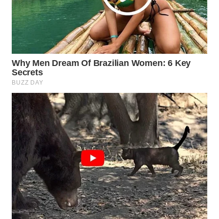
WN
INDRAMAYU
WN
KUNINGAN
WN
MAJALENGKA
WN
SUBANG
WN
SUKABUMI
WN
PURWAKARTA