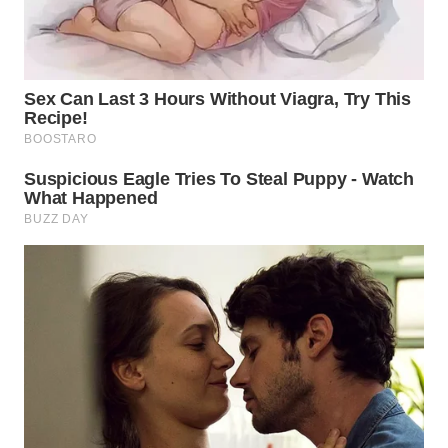
WN
MALUKU
WN
MALUT
WN
DAIRI
WN
DANAU
TOBA
WN
NIAS
WN
LANGKAT