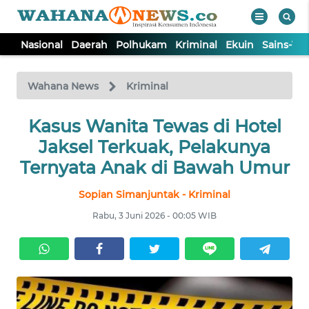
Nasional
Daerah
Polhukam
Kriminal
Ekuin
Sains-Te
WAHANA
Tutup
TV
Wahana News
Kriminal
NASIONAL
Kasus Wanita Tewas di Hotel
Jaksel Terkuak, Pelakunya
DAERAH
Ternyata Anak di Bawah Umur
Sopian Simanjuntak - Kriminal
POLHUKAM
Rabu, 3 Juni 2026 - 00:05 WIB
KRIMINAL
EKUIN