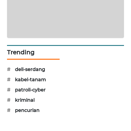
PORTAL
KONSUMEN
FORWAMKI
ALPERKLINAS
Trending
FORJASIDA
#
deli-serdang
TAMBANG
#
kabel-tanam
NEWS
#
patroli-cyber
SITUNGIR
#
kriminal
NEWS
#
pencurian
SIDIKALANG
NEWS