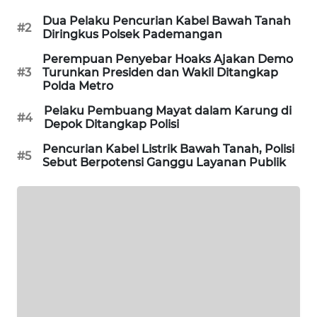
Dua Pelaku Pencurian Kabel Bawah Tanah
MAWAKA
#2
Diringkus Polsek Pademangan
ID
Perempuan Penyebar Hoaks Ajakan Demo
#3
Turunkan Presiden dan Wakil Ditangkap
MARTABAT
Polda Metro
NET
Pelaku Pembuang Mayat dalam Karung di
#4
Depok Ditangkap Polisi
PLN
WATCH
Pencurian Kabel Listrik Bawah Tanah, Polisi
#5
Sebut Berpotensi Ganggu Layanan Publik
MKLI
LPKKI
LKKI
KOPEKLIN