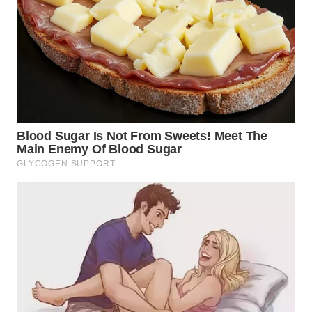
WN
KALTARA
WN
KALSEL
WN
KALTIM
WN
SULSEL
WN
GORONTALO
WN
SULUT