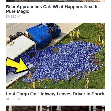
WN
PRIANGAN
TIMUR
WN
SEMARANG
WN
SOLO
WN
BOROBUDUR
WN
MADURA
WN
SURABAYA