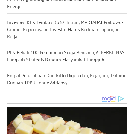
Energi
WN
NUSANTARA
Investasi KEK Tembus Rp32 Triliun, MARTABAT Prabowo-
Gibran: Kepercayaan Investor Harus Berbuah Lapangan
WN
JOGJA
Kerja
WN
PLN Bekali 100 Perempuan Siaga Bencana, ALPERKLINAS:
JATIM
Langkah Strategis Bangun Masyarakat Tangguh
WN
Empat Perusahaan Don Ritto Digeledah, Kejagung Dalami
BALI
Dugaan TPPU Febrie Adriansy
WN
KALBAR
WN
KALTENG