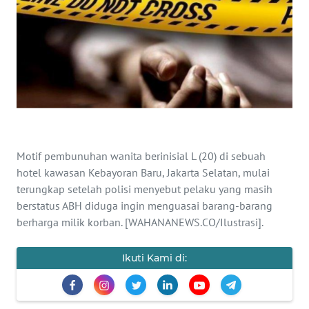
SAINS-TEKNO
KESEHATAN
INTERNASIONAL
SERBA-SERBI
Motif pembunuhan wanita berinisial L (20) di sebuah
PENDIDIKAN
hotel kawasan Kebayoran Baru, Jakarta Selatan, mulai
terungkap setelah polisi menyebut pelaku yang masih
OLAHRAGA
berstatus ABH diduga ingin menguasai barang-barang
berharga milik korban. [WAHANANEWS.CO/Ilustrasi].
OPINI
Ikuti Kami di:
EDITORIAL