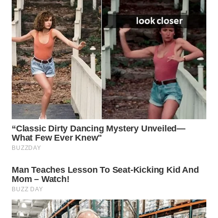
WN
NATUNA
WN
BINTAN
WN
MANDALIKA
WN
LIKUPANG
WN
LABUANBAJO
WN
BORNEO