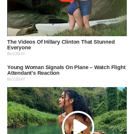
WN
SUMEDANG
WN
CIANJUR
WN
KEPULAUAN
SERIBU
WN
TANGERANG
WN
BINJAI
WN
CIREBON