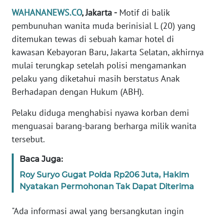
Informasi
WAHANANEWS.CO
, Jakarta -
Motif di balik
pembunuhan wanita muda berinisial L (20) yang
INDEKS
BERITA
ditemukan tewas di sebuah kamar hotel di
kawasan Kebayoran Baru, Jakarta Selatan, akhirnya
KONTAK
mulai terungkap setelah polisi mengamankan
KAMI
pelaku yang diketahui masih berstatus Anak
Berhadapan dengan Hukum (ABH).
INFO
IKLAN
Pelaku diduga menghabisi nyawa korban demi
menguasai barang-barang berharga milik wanita
TENTANG
tersebut.
KAMI
Baca Juga:
PEDOMAN
Roy Suryo Gugat Polda Rp206 Juta, Hakim
MEDIA
Nyatakan Permohonan Tak Dapat Diterima
SIBER
"Ada informasi awal yang bersangkutan ingin
REDAKSI