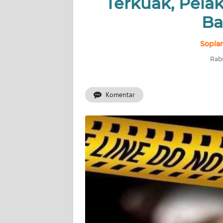
Terkuak, Pela
INDEKS
BERITA
Ba
KONTAK
Sopian
KAMI
Rabu
INFO
IKLAN
Komentar
TENTANG
KAMI
PEDOMAN
MEDIA
SIBER
REDAKSI