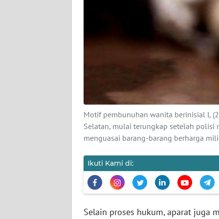
KARIR
DISCLAIMER
Wahana
News
Regional
WN
SUMUT
Motif pembunuhan wanita berinisial L (2
Selatan, mulai terungkap setelah polis
WN
menguasai barang-barang berharga mili
JAKARTA
Ikuti Kami di:
WN
JABAR
WN
Selain proses hukum, aparat juga
BANTEN