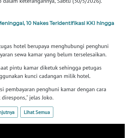
o dalam keterangannya, Sabtu (30/5/2026).
eninggal, 10 Nakes Teridentifikasi KKI hingga
tugas hotel berupaya menghubungi penghuni
aran sewa kamar yang belum terselesaikan.
aat pintu kamar diketuk sehingga petugas
nakan kunci cadangan milik hotel.
asi pembayaran penghuni kamar dengan cara
irespons," jelas Joko.
njutnya
Lihat Semua