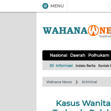
MENU
WAHANA
Tutup
TV
NASIONAL
DAERAH
POLHUKAM
KRIMINAL
EKUIN
SAINS-
KESEHATAN
INTERNASIONAL
Nasional
Daerah
Polhukam
TEKNO
Informasi
Indeks Berita
Kontak 
SERBA-
PENDIDIKAN
OLAHRAGA
OPINI
SERBI
Wahana News
Kriminal
EDITORIAL
Kasus Wanita 
Informasi