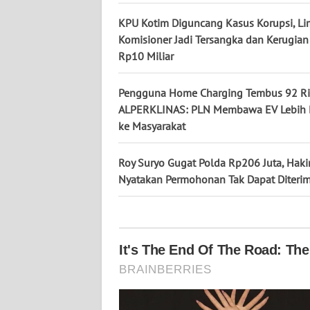
KALTARA
KPU Kotim Diguncang Kasus Korupsi, L
WN
Komisioner Jadi Tersangka dan Kerugian 
KALSEL
Rp10 Miliar
WN
Pengguna Home Charging Tembus 92 Ri
KALTIM
ALPERKLINAS: PLN Membawa EV Lebih 
ke Masyarakat
WN
SULSEL
Roy Suryo Gugat Polda Rp206 Juta, Hak
Nyatakan Permohonan Tak Dapat Diteri
WN
GORONTALO
WN
SULUT
WN
MALUKU