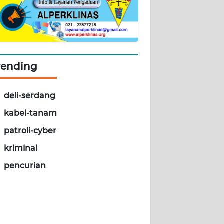
rending
deli-serdang
kabel-tanam
patroli-cyber
kriminal
pencurian