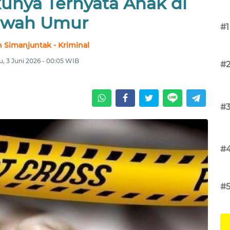
kunya Ternyata Anak di
wah Umur
#1
 Simanjuntak - Kriminal
, 3 Juni 2026 - 00:05 WIB
#
#
#
#