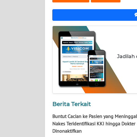
NUSANTARA
WN
JOGJA
WN
JATIM
Jadilah
WN
BALI
WN
KALBAR
Berita Terkait
WN
KALTENG
Buntut Cacian ke Pasien yang Meninggal
Nakes Teridentifikasi KKI hingga Dokter
Dinonaktifkan
WN