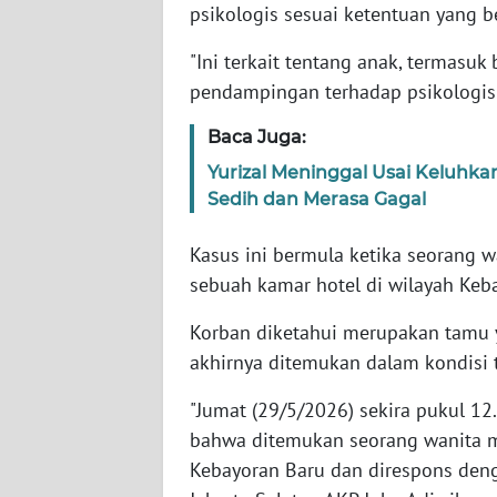
psikologis sesuai ketentuan yang b
WN
"Ini terkait tentang anak, termasuk
NTT
pendampingan terhadap psikologis
Baca Juga:
WN
KEPRI
Yurizal Meninggal Usai Keluhk
Sedih dan Merasa Gagal
WN
PAPUA
Kasus ini bermula ketika seorang w
sebuah kamar hotel di wilayah Keba
WN
PAPUA
Korban diketahui merupakan tamu 
BARAT
akhirnya ditemukan dalam kondisi 
"Jumat (29/5/2026) sekira pukul 1
WN
RIAU
bahwa ditemukan seorang wanita me
Kebayoran Baru dan direspons deng
WN