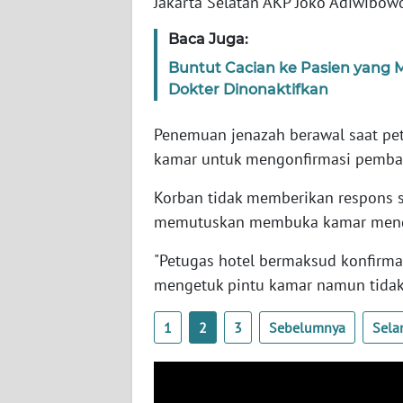
Jakarta Selatan AKP Joko Adiwibow
SERAMBI
Baca Juga:
WN
Buntut Cacian ke Pasien yang M
JAMBI
Dokter Dinonaktifkan
WN
Penemuan jenazah berawal saat pe
SULTRA
kamar untuk mengonfirmasi pembay
WN
Korban tidak memberikan respons s
NTB
memutuskan membuka kamar menggu
"Petugas hotel bermaksud konfirm
WN
SULTENG
mengetuk pintu kamar namun tidak d
1
2
3
Sebelumnya
Sela
WN
SULBAR
WN