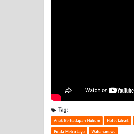
BABEL
WN
SUMBAR
WN
SUMSEL
WN
BENGKULU
WN
LAMPUNG
WN
Tag:
JATENG
Anak Berhadapan Hukum
Hotel Jaksel
WN
Polda Metro Jaya
Wahananews