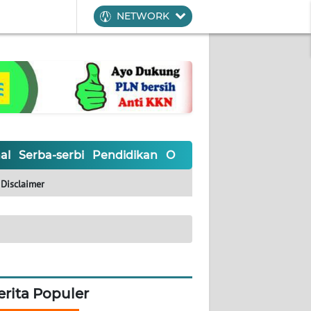
NETWORK
al
Serba-serbi
Pendidikan
Olahraga
Opini
Editoria
Disclaimer
erita Populer