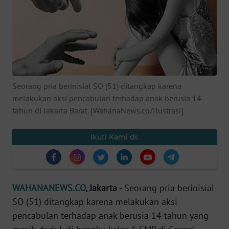
SAINS-TEKNO
KESEHATAN
INTERNASIONAL
Seorang pria berinisial SO (51) ditangkap karena
SERBA-SERBI
melakukan aksi pencabulan terhadap anak berusia 14
tahun di Jakarta Barat. [WahanaNews.co/Ilustrasi]
PENDIDIKAN
Ikuti Kami di:
OLAHRAGA
OPINI
WAHANANEWS.CO
, Jakarta -
Seorang pria berinisial
SO (51) ditangkap karena melakukan aksi
EDITORIAL
pencabulan terhadap anak berusia 14 tahun yang