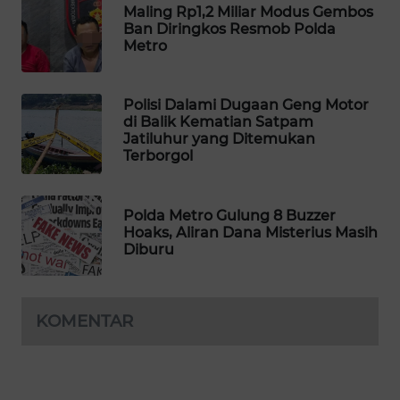
Maling Rp1,2 Miliar Modus Gembos
WAHANA
Ban Diringkos Resmob Polda
DESA
Metro
WISATA
LAPAK
Polisi Dalami Dugaan Geng Motor
di Balik Kematian Satpam
WAHANA
Jatiluhur yang Ditemukan
Terborgol
Wahana
Network
Polda Metro Gulung 8 Buzzer
Hoaks, Aliran Dana Misterius Masih
KONSUMEN
Diburu
LISTRIK
MASYARAKAT
KELISTRIKAN
KOMENTAR
WALINKI
ID