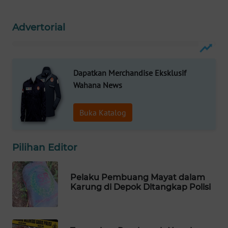
WAHANA
LISTRIK
Advertorial
WAHANA
TRAVEL
Dapatkan Merchandise Eksklusif
Wahana News
WAHANA
TV
Buka Katalog
WAHANANEWS
ID
Pilihan Editor
WAHANANEWS
CO ID
Pelaku Pembuang Mayat dalam
Karung di Depok Ditangkap Polisi
WAHANANEWS
NET