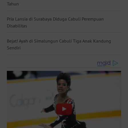
Tahun
WN
NUSANTARA
Pria Lansia di Surabaya Diduga Cabuli Perempuan
Disabilitas
WN
JOGJA
Bejat! Ayah di Simalungun Cabuli Tiga Anak Kandung
Sendiri
WN
JATIM
WN
BALI
WN
KALBAR
WN
KALTENG