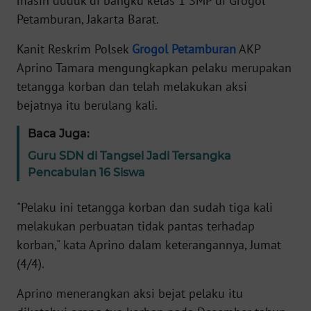
masih duduk di bangku kelas 1 SMP di Grogol
Informasi
Petamburan, Jakarta Barat.
INDEKS
Kanit Reskrim Polsek
Grogol
Petamburan
AKP
BERITA
Aprino Tamara mengungkapkan pelaku merupakan
tetangga korban dan telah melakukan aksi
KONTAK
KAMI
bejatnya itu berulang kali.
Baca Juga:
INFO
IKLAN
Guru SDN di Tangsel Jadi Tersangka
Pencabulan 16 Siswa
TENTANG
KAMI
"Pelaku ini tetangga korban dan sudah tiga kali
melakukan perbuatan tidak pantas terhadap
PEDOMAN
korban," kata Aprino dalam keterangannya, Jumat
MEDIA
(4/4).
SIBER
Aprino menerangkan aksi bejat pelaku itu
REDAKSI