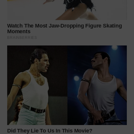
WN
KALTARA
WN
KALSEL
WN
KALTIM
WN
SULSEL
WN
GORONTALO
WN
SULUT