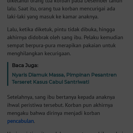
diketahui orang tua korban pada Desember tahun
lalu. Saat itu, orang tua korban mencurigai ada
KARIR
laki-laki yang masuk ke kamar anaknya.
Lalu, ketika diketuk, pintu tidak dibuka, hingga
DISCLAIMER
akhirnya didobrak oleh sang ibu. Pelaku kemudian
sempat berpura-pura merapikan pakaian untuk
Wahana
News
menghilangkan kecurigaan.
Regional
Baca Juga:
WN
Nyaris Diamuk Massa, Pimpinan Pesantren
SUMUT
Terseret Kasus Cabul Santriwati
WN
Setelahnya, sang ibu bertanya kepada anaknya
JAKARTA
ihwal peristiwa tersebut. Korban pun akhirnya
mengaku bahwa dirinya menjadi korban
WN
pencabulan
.
JABAR