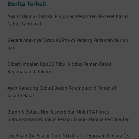
Berita Terkait
WN
BABEL
Nyaris Diamuk Massa, Pimpinan Pesantren Terseret Kasus
Cabul Santriwati
WN
SUMBAR
Gegara Anaknya Dicabuli, Pria di Padang Pariaman Bunuh
Ipar
WN
SUMSEL
Diberi Imbalan Rp100 Ribu, Modus Paman Cabuli
Keponakan di Jaktim
WN
BENGKULU
Ayah Kandung Cabuli Bocah Perempuan 6 Tahun di
Jakarta Barat
WN
LAMPUNG
Buron 5 Bulan, Tim Resmob dan Unit PPA Polres
Subulussalam Ringkus Pelaku Tindak Pidana Pencabulan
WN
JATENG
Lecehkan 24 Pelajar, Guru SD di NTT Terancam Penjara 15