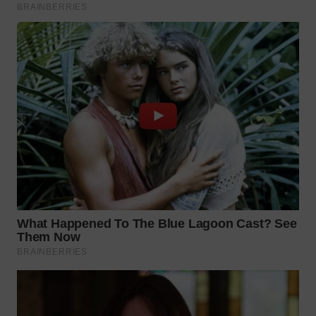
WN
MALUKU
WN
MALUT
WN
DAIRI
WN
DANAU
TOBA
WN
NIAS
WN
LANGKAT