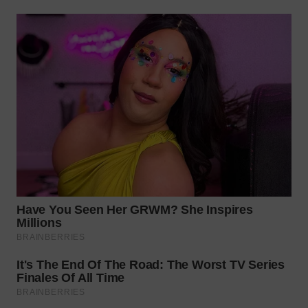
Wahana
Media
Group
WAHANA
NEWS
WAHANA
TANI
WAHANA
ADVOKAT
WAHANA
INFRASTRUKTUR
WAHANA
KONSUMEN