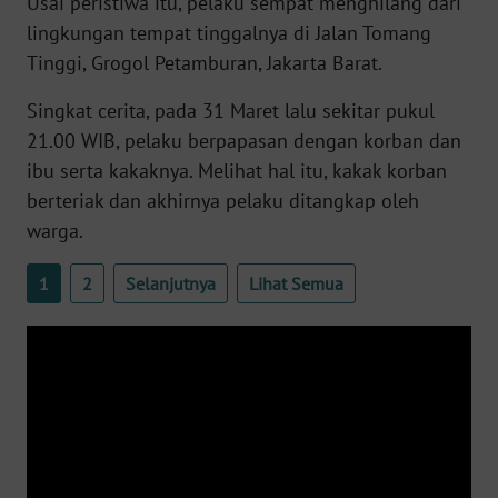
Usai peristiwa itu, pelaku sempat menghilang dari
WN
lingkungan tempat tinggalnya di Jalan Tomang
BANTEN
Tinggi, Grogol Petamburan, Jakarta Barat.
WN
Singkat cerita, pada 31 Maret lalu sekitar pukul
NTT
21.00 WIB, pelaku berpapasan dengan korban dan
ibu serta kakaknya. Melihat hal itu, kakak korban
WN
berteriak dan akhirnya pelaku ditangkap oleh
KEPRI
warga.
WN
1
2
Selanjutnya
Lihat Semua
PAPUA
WN
PAPUA
BARAT
WN
RIAU