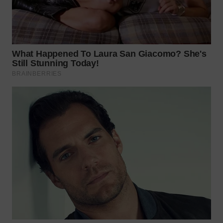
WN
BOGOR
WN
DEPOK
WN
TAPANULI
UTARA
WN
SAMOSIR
WN
PADANG
LAWAS