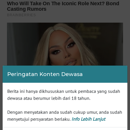
WN
SUMEDANG
WN
CIANJUR
WN
KEPULAUAN
SERIBU
WN
Peringatan Konten Dewasa
TANGERANG
Berita ini hanya dikhususkan untuk pembaca yang sudah
WN
dewasa atau berumur lebih dari 18 tahun.
BINJAI
Dengan menyatakan anda sudah cukup umur, anda sudah
WN
menyetujui persyaratan berlaku.
Info Lebih Lanjut
CIREBON