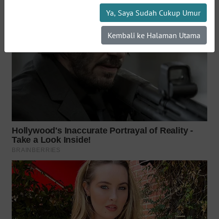
WN
Ya, Saya Sudah Cukup Umur
INDRAMAYU
Kembali ke Halaman Utama
WN
KUNINGAN
WN
MAJALENGKA
WN
SUBANG
WN
SUKABUMI
WN
PURWAKARTA