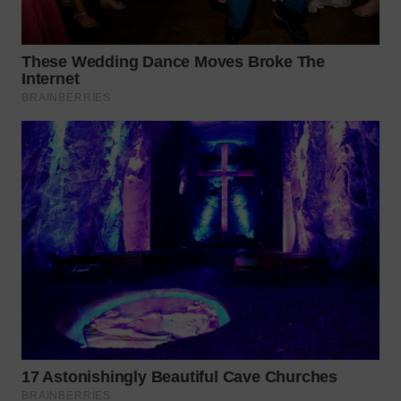
WN
NATUNA
WN
BINTAN
WN
MANDALIKA
WN
LIKUPANG
WN
LABUANBAJO
WN
BORNEO