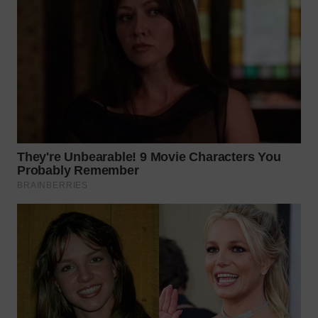
WN
TAPANULI
SELATAN
WN
TANJUNG
LESUNG
WN
KARO
WN
SIMALUNGUN
WN
LABUHANBATU
WN