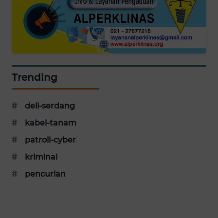
PORTAL
KONSUMEN
FORWAMKI
ALPERKLINAS
Trending
FORJASIDA
#
deli-serdang
#
kabel-tanam
TAMBANG
NEWS
#
patroli-cyber
#
kriminal
SITUNGIR
NEWS
#
pencurian
SIDIKALANG
NEWS