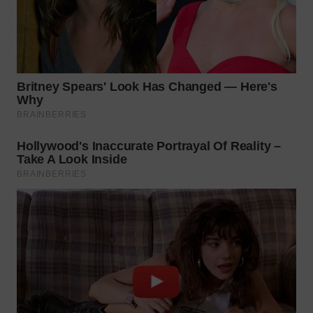
TAPANULI
TENGAH
WN DELI
SERDANG
WN
TEBING
TINGGI
WN
PAKPAK
WN
KARAWANG
WN
BEKASI