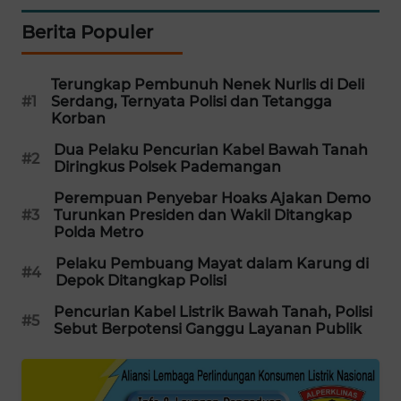
Berita Populer
MAWAKA
ID
Terungkap Pembunuh Nenek Nurlis di Deli
MARTABAT
#1
Serdang, Ternyata Polisi dan Tetangga
NET
Korban
Dua Pelaku Pencurian Kabel Bawah Tanah
#2
PLN
Diringkus Polsek Pademangan
WATCH
Perempuan Penyebar Hoaks Ajakan Demo
#3
Turunkan Presiden dan Wakil Ditangkap
MKLI
Polda Metro
Pelaku Pembuang Mayat dalam Karung di
#4
LPKKI
Depok Ditangkap Polisi
Pencurian Kabel Listrik Bawah Tanah, Polisi
#5
LKKI
Sebut Berpotensi Ganggu Layanan Publik
KOPEKLIN