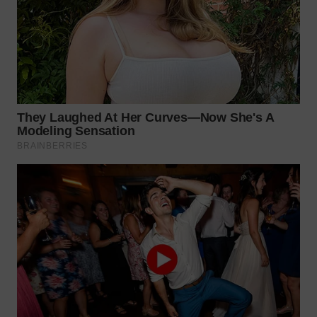
WN
PRIANGAN
TIMUR
WN
SEMARANG
WN
SOLO
WN
BOROBUDUR
WN
MADURA
WN
SURABAYA