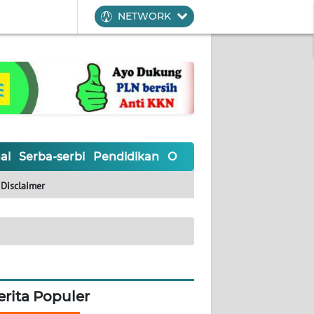
NETWORK
al
Serba-serbi
Pendidikan
Olahraga
Opini
Editoria
Disclaimer
erita Populer