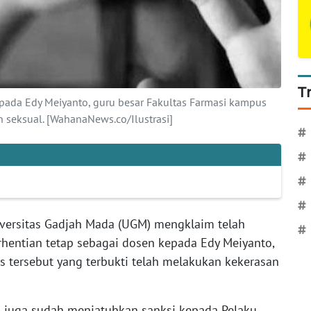
T
pada Edy Meiyanto, guru besar Fakultas Farmasi kampus
n seksual. [WahanaNews.co/Ilustrasi]
#
#
#
#
versitas Gadjah Mada (UGM) mengklaim telah
#
hentian tetap sebagai dosen kepada Edy Meiyanto,
s tersebut yang terbukti telah melakukan kekerasan
a juga sudah menjatuhkan sanksi kepada Pelaku