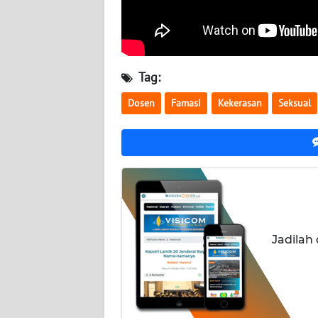
NUSANTARA
WN
JOGJA
Tag:
WN
Dosen
Famasi
Kekerasan
Seksual
JATIM
WN
BALI
WN
KALBAR
Jadilah
WN
KALTENG
WN