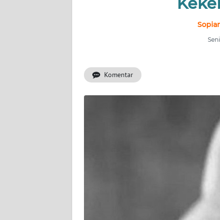
Keke
INDEKS
BERITA
Sopian
Seni
KONTAK
KAMI
Komentar
INFO
IKLAN
TENTANG
KAMI
PEDOMAN
MEDIA
SIBER
REDAKSI