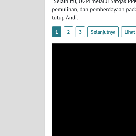
"Selain itu, UGM melalui Satgas P
BABEL
pemulihan, dan pemberdayaan pada
tutup Andi.
WN
SUMBAR
1
2
3
Selanjutnya
Liha
WN
SUMSEL
WN
BENGKULU
WN
LAMPUNG
WN
JATENG
WN