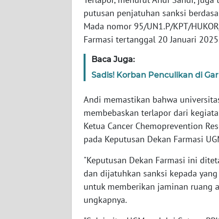
SERAMBI
putusan penjatuhan sanksi berdasa
Mada nomor 95/UN1.P/KPT/HUKOR/2
WN
Farmasi tertanggal 20 Januari 2025
JAMBI
Baca Juga:
WN
Sadis! Korban Penculikan di G
SULTRA
Andi memastikan bahwa universitas
WN
membebaskan terlapor dari kegiatan
NTB
Ketua Cancer Chemoprevention Rese
pada Keputusan Dekan Farmasi UGM
WN
SULTENG
"Keputusan Dekan Farmasi ini dite
dan dijatuhkan sanksi kepada yang
WN
untuk memberikan jaminan ruang am
SULBAR
ungkapnya.
WN