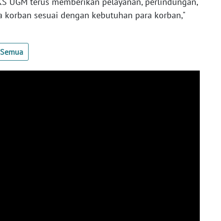
PKS UGM terus memberikan pelayanan, perlindungan,
 korban sesuai dengan kebutuhan para korban,"
t Semua