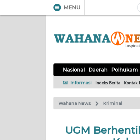
MENU
WAHANA
Tutup
TV
NASIONAL
DAERAH
POLHUKAM
KRIMINAL
EKUIN
SAINS-
KESEHATAN
INTERNASIONAL
Nasional
Daerah
Polhukam
TEKNO
Informasi
Indeks Berita
Kontak 
SERBA-
PENDIDIKAN
OLAHRAGA
OPINI
SERBI
Wahana News
Kriminal
EDITORIAL
UGM Berhentik
Informasi