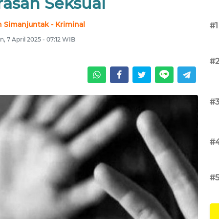
rasan Seksual
 Simanjuntak - Kriminal
#1
n, 7 April 2025 - 07:12 WIB
#
#
#
#