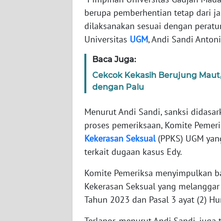
berupa pemberhentian tetap dari j
WN
dilaksanakan sesuai dengan peratur
NTT
Universitas
UGM
, Andi Sandi Anton
Baca Juga:
WN
KEPRI
Cekcok Kekasih Berujung Maut,
dengan Palu
WN
PAPUA
Menurut Andi Sandi, sanksi didasar
proses pemeriksaan, Komite Pemer
WN
Kekerasan
Seksual
(PPKS) UGM yang 
PAPUA
terkait dugaan kasus Edy.
BARAT
Komite Pemeriksa menyimpulkan ba
WN
Kekerasan Seksual yang melanggar P
RIAU
Tahun 2023 dan Pasal 3 ayat (2) H
WN
Terlapor, menurut Andi Sandi, juga 