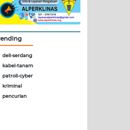
rending
deli-serdang
kabel-tanam
patroli-cyber
kriminal
pencurian