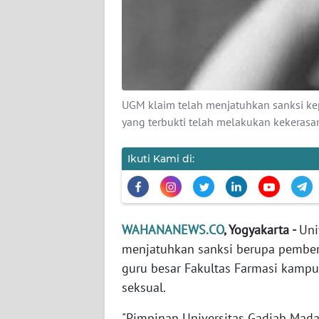
KARIR
DISCLAIMER
Wahana
News
UGM klaim telah menjatuhkan sanksi ke
Regional
yang terbukti telah melakukan kekerasa
WN
SUMUT
Ikuti Kami di:
WN
JAKARTA
WAHANANEWS.CO
, Yogyakarta -
Uni
menjatuhkan sanksi berupa pember
WN
JABAR
guru besar Fakultas Farmasi kampu
seksual.
WN
"Pimpinan Universitas Gadjah Mad
BANTEN