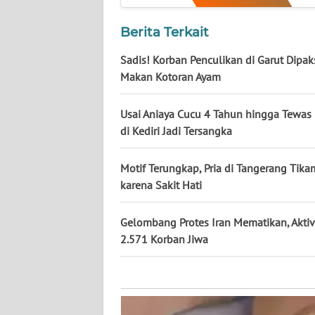
KALTARA
Berita Terkait
WN
KALSEL
Sadis! Korban Penculikan di Garut Dipak
Makan Kotoran Ayam
WN
KALTIM
Usai Aniaya Cucu 4 Tahun hingga Tewas
di Kediri Jadi Tersangka
WN
SULSEL
Motif Terungkap, Pria di Tangerang Tika
karena Sakit Hati
WN
GORONTALO
Gelombang Protes Iran Mematikan, Aktiv
2.571 Korban Jiwa
WN
SULUT
WN
MALUKU