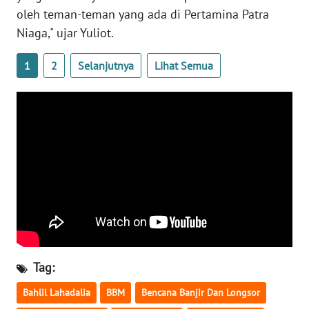
oleh teman-teman yang ada di Pertamina Patra
WN
Niaga," ujar Yuliot.
SERAMBI
1
2
Selanjutnya
Lihat Semua
WN
JAMBI
WN
SULTRA
WN
NTB
WN
SULTENG
Tag:
WN
SULBAR
Bahlil Lahadalia
BBM
Bencana Banjir Dan Longsor