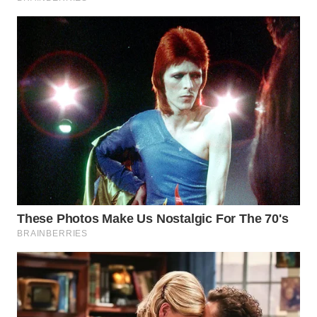
WN
PRIANGAN
TIMUR
WN
SEMARANG
WN
SOLO
WN
BOROBUDUR
WN
MADURA
WN
SURABAYA