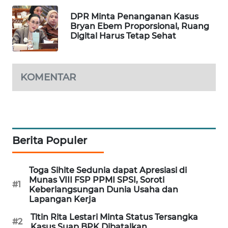
WAHANA
DPR Minta Penanganan Kasus
DESA
Bryan Ebem Proporsional, Ruang
WISATA
Digital Harus Tetap Sehat
LAPAK
WAHANA
KOMENTAR
Wahana
Network
KONSUMEN
Berita Populer
LISTRIK
Toga Sihite Sedunia dapat Apresiasi di
MASYARAKAT
Munas VIII FSP PPMI SPSI, Soroti
KELISTRIKAN
#1
Keberlangsungan Dunia Usaha dan
Lapangan Kerja
WALINKI
Titin Rita Lestari Minta Status Tersangka
ID
#2
Kasus Suap BPK Dibatalkan