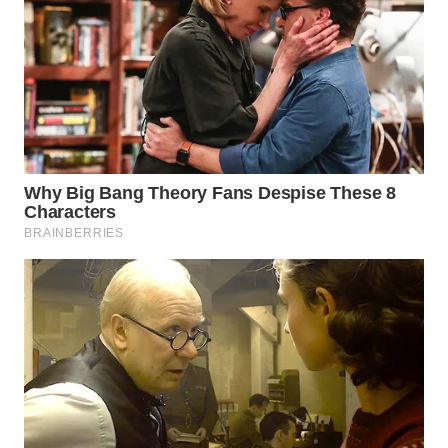
WN
NATUNA
WN
BINTAN
WN
MANDALIKA
WN
LIKUPANG
WN
LABUANBAJO
WN
BORNEO