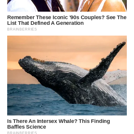
WN
INDRAMAYU
WN
KUNINGAN
WN
MAJALENGKA
WN
SUBANG
WN
SUKABUMI
WN
PURWAKARTA