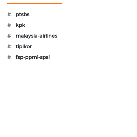
PORTAL
KONSUMEN
#
ptsbs
#
kpk
FORWAMKI
#
malaysia-airlines
ALPERKLINAS
#
tipikor
#
fsp-ppmi-spsi
FORJASIDA
TAMBANG
NEWS
SITUNGIR
NEWS
SIDIKALANG
NEWS