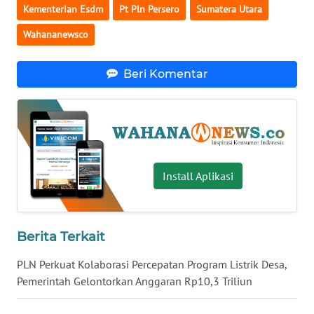
Kementerian Esdm
Pt Pln Persero
Sumatera Utara
WN
Wahananewsco
BABEL
WN
Beri Komentar
SUMBAR
WN
SUMSEL
Install Aplikasi
WN
BENGKULU
WN
Berita Terkait
LAMPUNG
PLN Perkuat Kolaborasi Percepatan Program Listrik Desa,
WN
Pemerintah Gelontorkan Anggaran Rp10,3 Triliun
JATENG