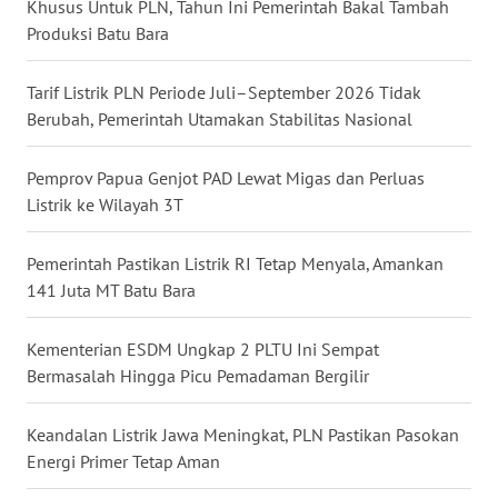
Khusus Untuk PLN, Tahun Ini Pemerintah Bakal Tambah
WN
Produksi Batu Bara
NUSANTARA
Tarif Listrik PLN Periode Juli–September 2026 Tidak
WN
Berubah, Pemerintah Utamakan Stabilitas Nasional
JOGJA
Pemprov Papua Genjot PAD Lewat Migas dan Perluas
WN
Listrik ke Wilayah 3T
JATIM
Pemerintah Pastikan Listrik RI Tetap Menyala, Amankan
WN
141 Juta MT Batu Bara
BALI
Kementerian ESDM Ungkap 2 PLTU Ini Sempat
WN
Bermasalah Hingga Picu Pemadaman Bergilir
KALBAR
Keandalan Listrik Jawa Meningkat, PLN Pastikan Pasokan
WN
Energi Primer Tetap Aman
KALTENG