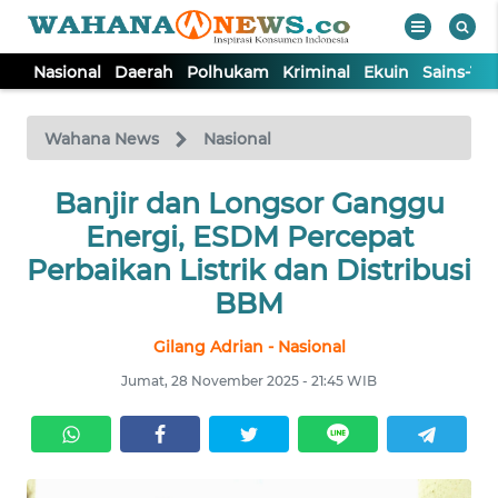
Nasional
Daerah
Polhukam
Kriminal
Ekuin
Sains-Te
WAHANA
Tutup
TV
Wahana News
Nasional
NASIONAL
Banjir dan Longsor Ganggu
Energi, ESDM Percepat
DAERAH
Perbaikan Listrik dan Distribusi
BBM
POLHUKAM
Gilang Adrian - Nasional
Jumat, 28 November 2025 - 21:45 WIB
KRIMINAL
EKUIN