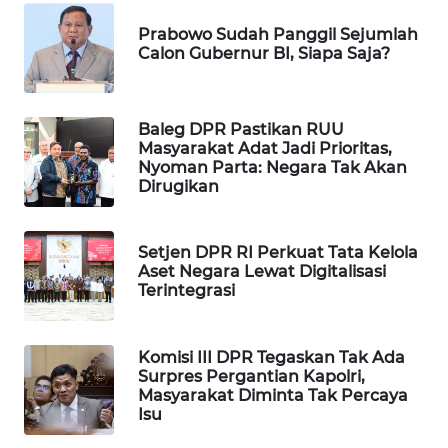
WAHANA
Prabowo Sudah Panggil Sejumlah
SPORT
Calon Gubernur BI, Siapa Saja?
WAHANA
UMKM
Baleg DPR Pastikan RUU
Masyarakat Adat Jadi Prioritas,
Nyoman Parta: Negara Tak Akan
WAHANA
Dirugikan
SELEB
WAHANA
Setjen DPR RI Perkuat Tata Kelola
PERSONA
Aset Negara Lewat Digitalisasi
Terintegrasi
WAHANA
OTOMOTIF
Komisi III DPR Tegaskan Tak Ada
Surpres Pergantian Kapolri,
Masyarakat Diminta Tak Percaya
WAHANA
Isu
HEALTH