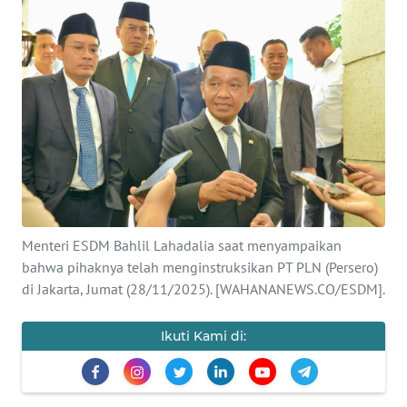
SAINS-TEKNO
KESEHATAN
INTERNASIONAL
SERBA-SERBI
PENDIDIKAN
Menteri ESDM Bahlil Lahadalia saat menyampaikan
OLAHRAGA
bahwa pihaknya telah menginstruksikan PT PLN (Persero)
di Jakarta, Jumat (28/11/2025). [WAHANANEWS.CO/ESDM].
OPINI
Ikuti Kami di:
EDITORIAL