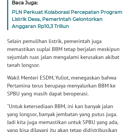
Baca Juga:
WN
BANTEN
PLN Perkuat Kolaborasi Percepatan Program
Listrik Desa, Pemerintah Gelontorkan
Anggaran Rp10,3 Triliun
WN
NTT
Selain pemulihan listrik, pemerintah juga
WN
memastikan suplai BBM tetap berjalan meskipun
KEPRI
sejumlah ruas jalan mengalami kerusakan akibat
tanah longsor.
WN
PAPUA
Wakil Menteri ESDM, Yuliot, menegaskan bahwa
Pertamina terus berupaya menyalurkan BBM ke
WN
SPBU yang masih dapat beroperasi.
PAPUA
BARAT
"Untuk ketersediaan BBM, ini kan banyak jalan
yang longsor, banyak jembatan yang putus juga.
WN
Jadi kita juga memastikan untuk SPBU yang ada,
RIAU
yang bisa dilayani itu akan tetap didistribusikan