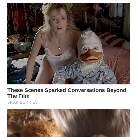
WN
MALUKU
WN
MALUT
WN
DAIRI
WN
DANAU
TOBA
WN
NIAS
WN
LANGKAT