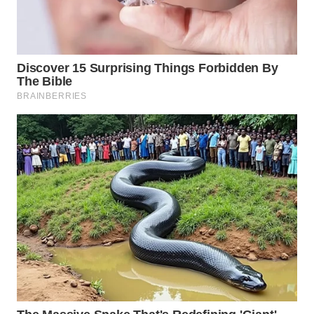
TAPANULI
TENGAH
WN DELI
SERDANG
WN
TEBING
TINGGI
WN
PAKPAK
WN
KARAWANG
WN
BEKASI