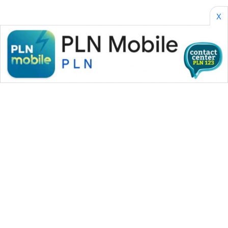
X
WAHANA MEDIA GROUP
|
|
|
WAHANA NEWS co
WAHANA TANI
WAHANA ADVOKAT
|
|
WAHANA INFRASTRUKTUR
WAHANA KONSUMEN