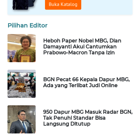
Buka Katalog
WAHANA
LISTRIK
Pilihan Editor
WAHANA
TRAVEL
Heboh Paper Nobel MBG, Dian
Damayanti Akui Cantumkan
Prabowo-Macron Tanpa Izin
WAHANA
TV
WAHANANEWS
BGN Pecat 66 Kepala Dapur MBG,
ID
Ada yang Terlibat Judi Online
WAHANANEWS
CO ID
950 Dapur MBG Masuk Radar BGN,
Tak Penuhi Standar Bisa
Langsung Ditutup
WAHANANEWS
NET