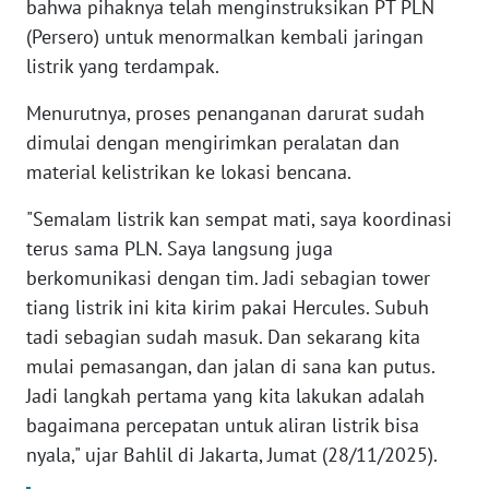
bahwa pihaknya telah menginstruksikan PT PLN
(Persero) untuk menormalkan kembali jaringan
KARIR
listrik yang terdampak.
DISCLAIMER
Menurutnya, proses penanganan darurat sudah
dimulai dengan mengirimkan peralatan dan
Wahana
material kelistrikan ke lokasi bencana.
News
Regional
"Semalam listrik kan sempat mati, saya koordinasi
terus sama PLN. Saya langsung juga
WN
berkomunikasi dengan tim. Jadi sebagian tower
SUMUT
tiang listrik ini kita kirim pakai Hercules. Subuh
tadi sebagian sudah masuk. Dan sekarang kita
WN
mulai pemasangan, dan jalan di sana kan putus.
JAKARTA
Jadi langkah pertama yang kita lakukan adalah
bagaimana percepatan untuk aliran listrik bisa
WN
JABAR
nyala," ujar Bahlil di Jakarta, Jumat (28/11/2025).