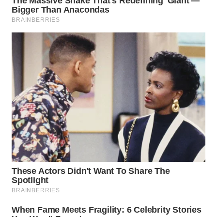
WN
BOGOR
WN
DEPOK
WN
TAPANULI
UTARA
WN
SAMOSIR
WN
PADANG
LAWAS