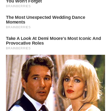
WN
SUMEDANG
WN
CIANJUR
WN
KEPULAUAN
SERIBU
WN
TANGERANG
WN
BINJAI
WN
CIREBON