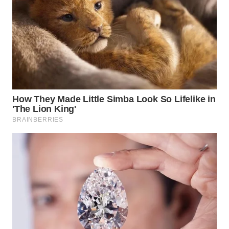
WN
TAPANULI
SELATAN
WN
TANJUNG
LESUNG
WN
KARO
WN
SIMALUNGUN
WN
LABUHANBATU
WN