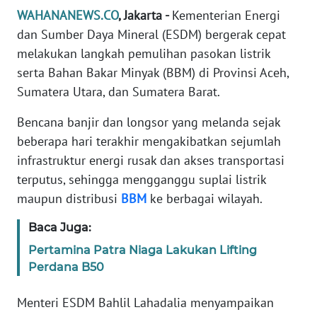
Informasi
WAHANANEWS.CO
, Jakarta -
Kementerian Energi
dan Sumber Daya Mineral (ESDM) bergerak cepat
INDEKS
BERITA
melakukan langkah pemulihan pasokan listrik
serta Bahan Bakar Minyak (BBM) di Provinsi Aceh,
KONTAK
Sumatera Utara, dan Sumatera Barat.
KAMI
Bencana banjir dan longsor yang melanda sejak
beberapa hari terakhir mengakibatkan sejumlah
INFO
IKLAN
infrastruktur energi rusak dan akses transportasi
terputus, sehingga mengganggu suplai listrik
TENTANG
maupun distribusi
BBM
ke berbagai wilayah.
KAMI
Baca Juga:
PEDOMAN
Pertamina Patra Niaga Lakukan Lifting
MEDIA
Perdana B50
SIBER
Menteri ESDM Bahlil Lahadalia menyampaikan
REDAKSI