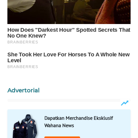
Wahana
Media
Group
WAHANA
NEWS
WAHANA
TANI
WAHANA
ADVOKAT
Advertorial
WAHANA
INFRASTRUKTUR
Dapatkan Merchandise Eksklusif
WAHANA
Wahana News
KONSUMEN