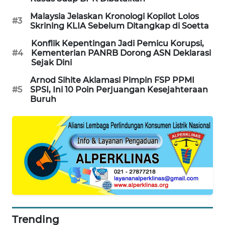
Malaysia Jelaskan Kronologi Kopilot Lolos
MAWAKA
#3
Skrining KLIA Sebelum Ditangkap di Soetta
ID
Konflik Kepentingan Jadi Pemicu Korupsi,
#4
Kementerian PANRB Dorong ASN Deklarasi
MARTABAT
Sejak Dini
NET
Arnod Sihite Aklamasi Pimpin FSP PPMI
#5
SPSI, Ini 10 Poin Perjuangan Kesejahteraan
PLN
Buruh
WATCH
MKLI
LPKKI
LKKI
KOPEKLIN
Trending