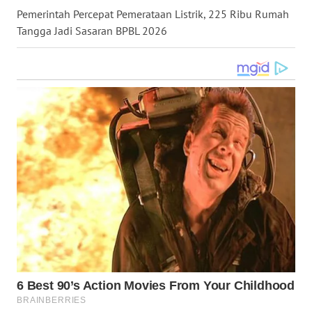
Pemerintah Percepat Pemerataan Listrik, 225 Ribu Rumah
WN
KALTARA
Tangga Jadi Sasaran BPBL 2026
WN
KALSEL
WN
KALTIM
WN
SULSEL
WN
GORONTALO
WN
SULUT