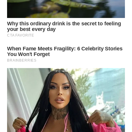
TAPANULI
TENGAH
WN DELI
SERDANG
WN
TEBING
TINGGI
WN
PAKPAK
WN
KARAWANG
WN
BEKASI