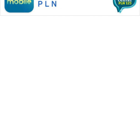
WAHANA MEDIA GROUP
|
|
|
WAHANA NEWS co
WAHANA TANI
WAHANA ADVOKAT
|
|
WAHANA INFRASTRUKTUR
WAHANA KONSUMEN
|
|
|
WAHANA LISTRIK
WAHANA TRAVEL
WAHANA TV
|
|
|
WAHANANEWS id
WAHANANEWS CO ID
WAHANANEWS NET
|
|
|
WAHANA SPORT ID
Wahana UMKM
Wahana Seleb
|
|
|
Wahana Persona
Wahana Otomotif
Wahana Health