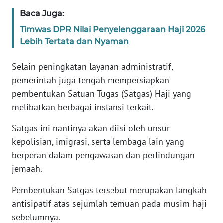
WN
Baca Juga:
BANTEN
Timwas DPR Nilai Penyelenggaraan Haji 2026
Lebih Tertata dan Nyaman
WN
NTT
Selain peningkatan layanan administratif,
pemerintah juga tengah mempersiapkan
WN
KEPRI
pembentukan Satuan Tugas (Satgas) Haji yang
melibatkan berbagai instansi terkait.
WN
Satgas ini nantinya akan diisi oleh unsur
PAPUA
kepolisian, imigrasi, serta lembaga lain yang
berperan dalam pengawasan dan perlindungan
WN
PAPUA
jemaah.
BARAT
Pembentukan Satgas tersebut merupakan langkah
antisipatif atas sejumlah temuan pada musim haji
WN
RIAU
sebelumnya.