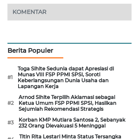
PORTAL
KOMENTAR
KONSUMEN
FORWAMKI
ALPERKLINAS
Berita Populer
FORJASIDA
Toga Sihite Sedunia dapat Apresiasi di
Munas VIII FSP PPMI SPSI, Soroti
#1
TAMBANG
Keberlangsungan Dunia Usaha dan
NEWS
Lapangan Kerja
Arnod Sihite Terpilih Aklamasi sebagai
SITUNGIR
#2
Ketua Umum FSP PPMI SPSI, Hasilkan
NEWS
Sejumlah Rekomendasi Strategis
Korban KMP Mutiara Santosa 2, Sebanyak
#3
SIDIKALANG
232 Orang Dievakuasi 5 Meninggal
NEWS
Titin Rita Lestari Minta Status Tersangka