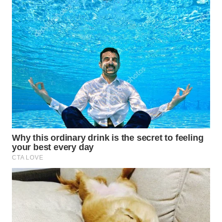
WN
MALUKU
WN
MALUT
WN
DAIRI
WN
DANAU
TOBA
WN
NIAS
WN
LANGKAT