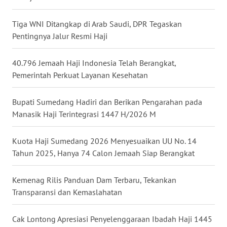
WN
Tiga WNI Ditangkap di Arab Saudi, DPR Tegaskan
NUSANTARA
Pentingnya Jalur Resmi Haji
WN
JOGJA
40.796 Jemaah Haji Indonesia Telah Berangkat,
Pemerintah Perkuat Layanan Kesehatan
WN
JATIM
Bupati Sumedang Hadiri dan Berikan Pengarahan pada
Manasik Haji Terintegrasi 1447 H/2026 M
WN
BALI
Kuota Haji Sumedang 2026 Menyesuaikan UU No. 14
Tahun 2025, Hanya 74 Calon Jemaah Siap Berangkat
WN
KALBAR
Kemenag Rilis Panduan Dam Terbaru, Tekankan
Transparansi dan Kemaslahatan
WN
KALTENG
Cak Lontong Apresiasi Penyelenggaraan Ibadah Haji 1445