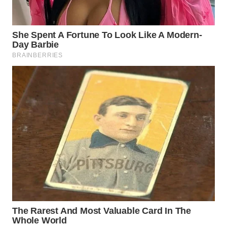
WN
BOGOR
WN
DEPOK
WN
TAPANULI
UTARA
WN
SAMOSIR
WN
PADANG
LAWAS