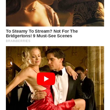
WN
PRIANGAN
TIMUR
WN
SEMARANG
WN
SOLO
WN
BOROBUDUR
WN
MADURA
WN
SURABAYA