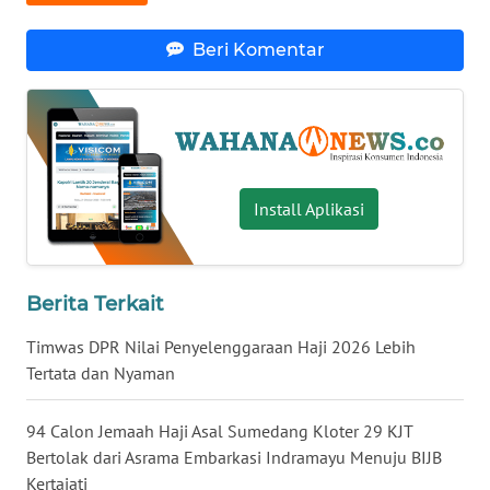
WN
Beri Komentar
BABEL
WN
SUMBAR
WN
Install Aplikasi
SUMSEL
WN
BENGKULU
Berita Terkait
Timwas DPR Nilai Penyelenggaraan Haji 2026 Lebih
WN
Tertata dan Nyaman
LAMPUNG
94 Calon Jemaah Haji Asal Sumedang Kloter 29 KJT
WN
Bertolak dari Asrama Embarkasi Indramayu Menuju BIJB
JATENG
Kertajati