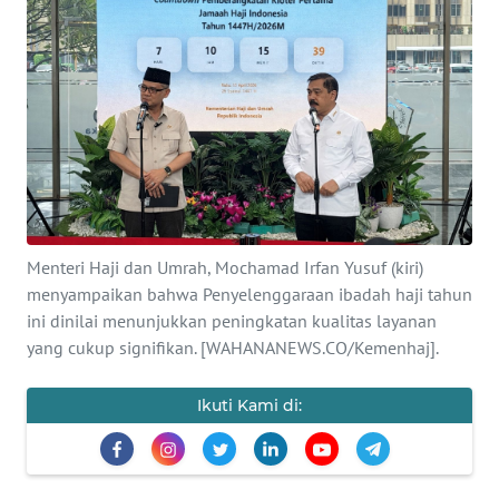
SAINS-TEKNO
KESEHATAN
INTERNASIONAL
SERBA-SERBI
PENDIDIKAN
Menteri Haji dan Umrah, Mochamad Irfan Yusuf (kiri)
menyampaikan bahwa Penyelenggaraan ibadah haji tahun
ini dinilai menunjukkan peningkatan kualitas layanan
OLAHRAGA
yang cukup signifikan. [WAHANANEWS.CO/Kemenhaj].
OPINI
Ikuti Kami di:
EDITORIAL