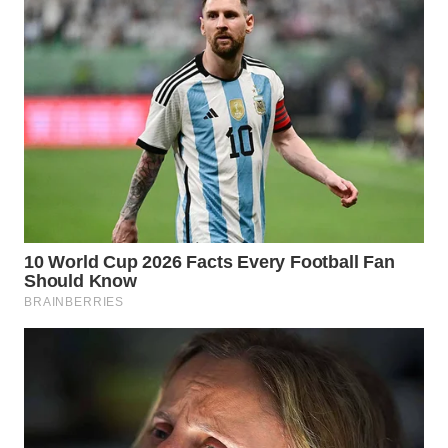
Wahana
Media
Group
WAHANA
NEWS
WAHANA
TANI
WAHANA
ADVOKAT
WAHANA
INFRASTRUKTUR
WAHANA
KONSUMEN