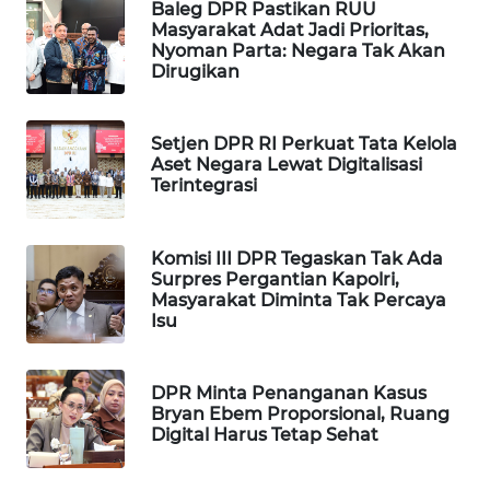
Baleg DPR Pastikan RUU
WAHANA
Masyarakat Adat Jadi Prioritas,
DESA
Nyoman Parta: Negara Tak Akan
WISATA
Dirugikan
LAPAK
Setjen DPR RI Perkuat Tata Kelola
WAHANA
Aset Negara Lewat Digitalisasi
Terintegrasi
Wahana
Network
Komisi III DPR Tegaskan Tak Ada
Surpres Pergantian Kapolri,
KONSUMEN
Masyarakat Diminta Tak Percaya
LISTRIK
Isu
MASYARAKAT
KELISTRIKAN
DPR Minta Penanganan Kasus
Bryan Ebem Proporsional, Ruang
Digital Harus Tetap Sehat
WALINKI
ID