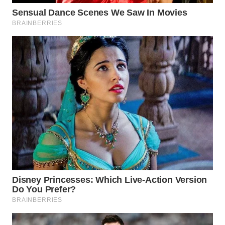
WN
NATUNA
WN
BINTAN
WN
MANDALIKA
WN
LIKUPANG
WN
LABUANBAJO
WN
BORNEO