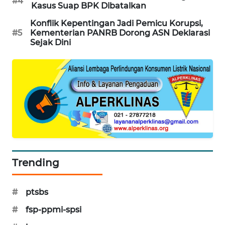
#4
Kasus Suap BPK Dibatalkan
SIBARAGAS
Konflik Kepentingan Jadi Pemicu Korupsi,
NEWS
#5
Kementerian PANRB Dorong ASN Deklarasi
Sejak Dini
METRO
SIANTAR
NEWS
METRO
MEDAN
NEWS
METRO
JAKARTA
Trending
NEWS
#
ptsbs
KRT
NEWS
#
fsp-ppmi-spsi