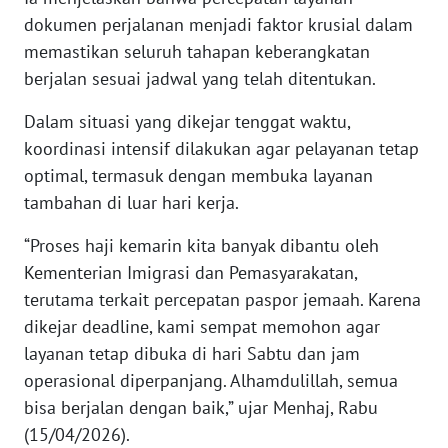
dokumen perjalanan menjadi faktor krusial dalam
KARIR
memastikan seluruh tahapan keberangkatan
berjalan sesuai jadwal yang telah ditentukan.
DISCLAIMER
Dalam situasi yang dikejar tenggat waktu,
koordinasi intensif dilakukan agar pelayanan tetap
Wahana
News
optimal, termasuk dengan membuka layanan
Regional
tambahan di luar hari kerja.
WN
“Proses haji kemarin kita banyak dibantu oleh
SUMUT
Kementerian Imigrasi dan Pemasyarakatan,
terutama terkait percepatan paspor jemaah. Karena
WN
dikejar deadline, kami sempat memohon agar
JAKARTA
layanan tetap dibuka di hari Sabtu dan jam
operasional diperpanjang. Alhamdulillah, semua
WN
bisa berjalan dengan baik,” ujar Menhaj, Rabu
JABAR
(15/04/2026).