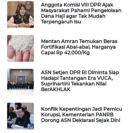
Anggota Komisi VIII DPR Ajak
MAWAKA
Masyarakat Pahami Pengelolaan
Dana Haji agar Tak Mudah
ID
Terpengaruh Isu
MARTABAT
NET
Mentan Amran Temukan Beras
Fortifikasi Abal-abal, Harganya
Capai Rp 42.000/Kg
PLN
WATCH
ASN Setjen DPR RI Diminta Siap
MKLI
Hadapi Tantangan Era VUCA,
Suprihartini Tekankan Nilai
BerAKHLAK
LPKKI
LKKI
Konflik Kepentingan Jadi Pemicu
Korupsi, Kementerian PANRB
Dorong ASN Deklarasi Sejak Dini
KOPEKLIN