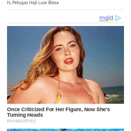
H, Petugas Haji Luar Biasa
WN
KALTARA
WN
KALSEL
WN
KALTIM
WN
SULSEL
WN
GORONTALO
WN
SULUT