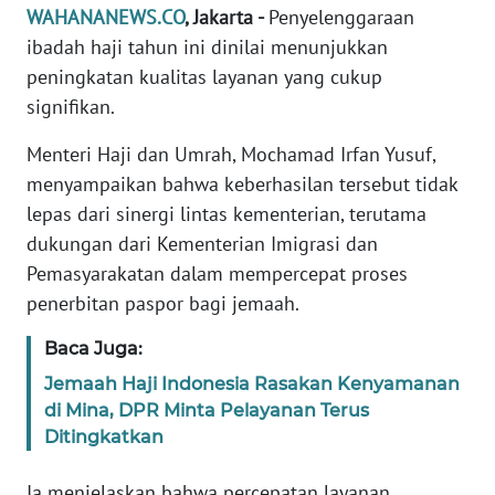
Informasi
WAHANANEWS.CO
, Jakarta -
Penyelenggaraan
ibadah haji tahun ini dinilai menunjukkan
INDEKS
peningkatan kualitas layanan yang cukup
BERITA
signifikan.
KONTAK
Menteri Haji dan Umrah, Mochamad Irfan Yusuf,
KAMI
menyampaikan bahwa keberhasilan tersebut tidak
lepas dari sinergi lintas kementerian, terutama
INFO
dukungan dari Kementerian Imigrasi dan
IKLAN
Pemasyarakatan dalam mempercepat proses
penerbitan paspor bagi jemaah.
TENTANG
KAMI
Baca Juga:
PEDOMAN
Jemaah Haji Indonesia Rasakan Kenyamanan
MEDIA
di Mina, DPR Minta Pelayanan Terus
SIBER
Ditingkatkan
REDAKSI
Ia menjelaskan bahwa percepatan layanan