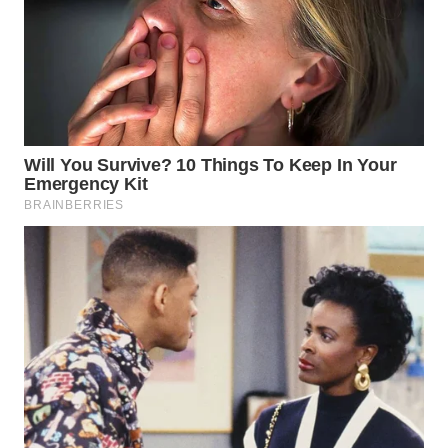
WAHANA
LISTRIK
WAHANA
TRAVEL
WAHANA
TV
WAHANANEWS
ID
WAHANANEWS
CO ID
WAHANANEWS
NET