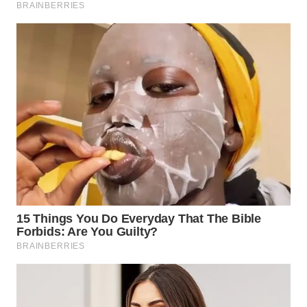
WN
SUMEDANG
WN
CIANJUR
WN
KEPULAUAN
SERIBU
WN
TANGERANG
WN
BINJAI
WN
CIREBON