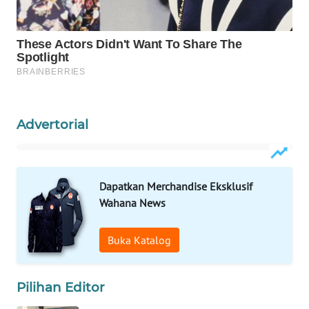
WAHANA
SPORT
WAHANA
UMKM
WAHANA
Advertorial
SELEB
WAHANA
PERSONA
Dapatkan Merchandise Eksklusif
Wahana News
WAHANA
OTOMOTIF
Buka Katalog
WAHANA
Pilihan Editor
HEALTH