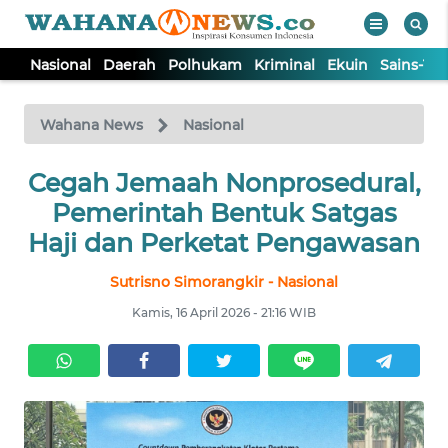
Nasional
Daerah
Polhukam
Kriminal
Ekuin
Sains-Te
WAHANA
Tutup
TV
Wahana News
Nasional
Cegah Jemaah Nonprosedural,
NASIONAL
Pemerintah Bentuk Satgas
DAERAH
Haji dan Perketat Pengawasan
Sutrisno Simorangkir - Nasional
POLHUKAM
Kamis, 16 April 2026 - 21:16 WIB
KRIMINAL
EKUIN