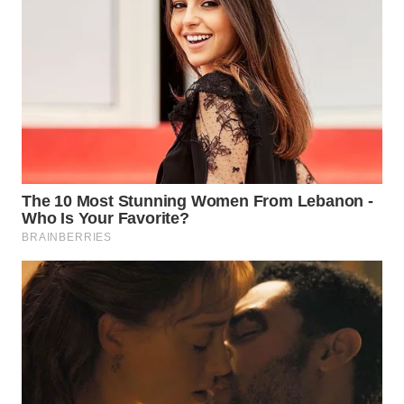
WN
INDRAMAYU
WN
KUNINGAN
WN
MAJALENGKA
WN
SUBANG
WN
SUKABUMI
WN
PURWAKARTA