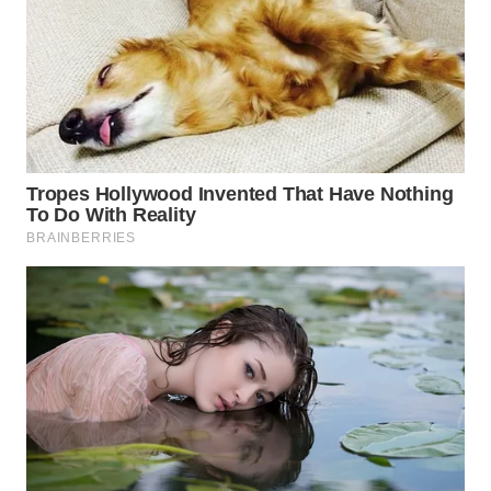
WN
TAPANULI
SELATAN
WN
TANJUNG
LESUNG
WN
KARO
WN
SIMALUNGUN
WN
LABUHANBATU
WN