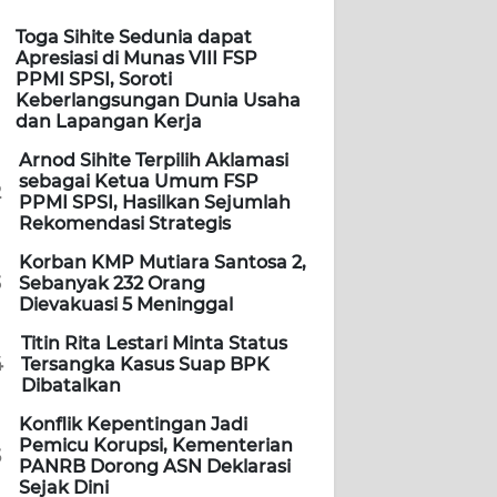
Toga Sihite Sedunia dapat
Apresiasi di Munas VIII FSP
PPMI SPSI, Soroti
Keberlangsungan Dunia Usaha
dan Lapangan Kerja
Arnod Sihite Terpilih Aklamasi
sebagai Ketua Umum FSP
2
PPMI SPSI, Hasilkan Sejumlah
Rekomendasi Strategis
Korban KMP Mutiara Santosa 2,
3
Sebanyak 232 Orang
Dievakuasi 5 Meninggal
Titin Rita Lestari Minta Status
4
Tersangka Kasus Suap BPK
Dibatalkan
Konflik Kepentingan Jadi
Pemicu Korupsi, Kementerian
5
PANRB Dorong ASN Deklarasi
Sejak Dini