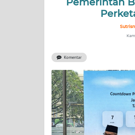
Pemerintah B
INDEKS
BERITA
Perket
KONTAK
Sutris
KAMI
Kami
INFO
IKLAN
Komentar
TENTANG
KAMI
PEDOMAN
MEDIA
SIBER
REDAKSI