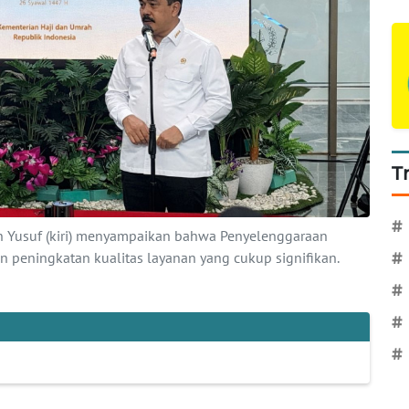
T
#
n Yusuf (kiri) menyampaikan bahwa Penyelenggaraan
an peningkatan kualitas layanan yang cukup signifikan.
#
#
#
#