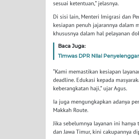
sesuai ketentuan,” jelasnya.
SERAMBI
Di sisi lain, Menteri Imigrasi dan
WN
kesiapan penuh jajarannya dalam m
JAMBI
khususnya dalam hal pelayanan do
WN
Baca Juga:
SULTRA
Timwas DPR Nilai Penyelenggar
WN
“Kami memastikan kesiapan layana
NTB
deadline. Edukasi kepada masyarak
keberangkatan haji,” ujar Agus.
WN
SULTENG
Ia juga mengungkapkan adanya peng
Makkah Route.
WN
SULBAR
Jika sebelumnya layanan ini hanya t
dan Jawa Timur, kini cakupannya d
WN