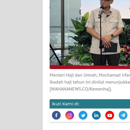
KARIR
DISCLAIMER
Wahana
News
Regional
WN
SUMUT
Menteri Haji dan Umrah, Mochamad Irfa
WN
ibadah haji tahun ini dinilai menunjukk
JAKARTA
[WAHANANEWS.CO/Kemenhaj].
WN
Ikuti Kami di:
JABAR
WN
BANTEN