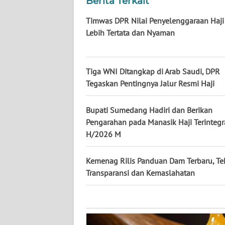
Berita Terkait
KALTARA
Timwas DPR Nilai Penyelenggaraan Haj
WN
Lebih Tertata dan Nyaman
KALSEL
WN
Tiga WNI Ditangkap di Arab Saudi, DPR
KALTIM
Tegaskan Pentingnya Jalur Resmi Haji
WN
Bupati Sumedang Hadiri dan Berikan
SULSEL
Pengarahan pada Manasik Haji Terintegr
H/2026 M
WN
GORONTALO
Kemenag Rilis Panduan Dam Terbaru, T
Transparansi dan Kemaslahatan
WN
SULUT
WN
MALUKU