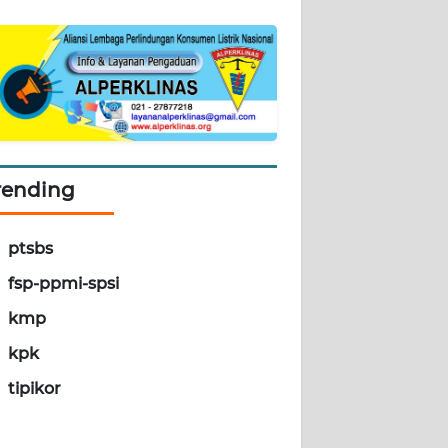
rending
ptsbs
fsp-ppmi-spsi
kmp
kpk
tipikor