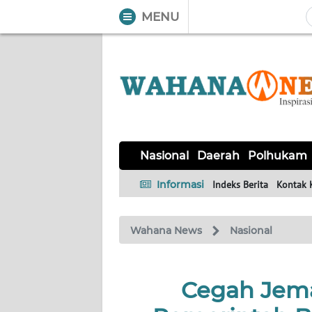
MENU
WAHANA
Tutup
TV
NASIONAL
DAERAH
POLHUKAM
KRIMINAL
EKUIN
SAINS-
KESEHATAN
INTERNASIONAL
Nasional
Daerah
Polhukam
TEKNO
Informasi
Indeks Berita
Kontak 
SERBA-
PENDIDIKAN
OLAHRAGA
OPINI
SERBI
Wahana News
Nasional
EDITORIAL
Cegah Jema
Informasi