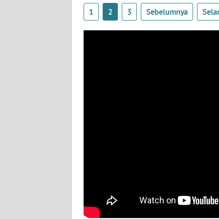
BABEL
1
2
3
Sebelumnya
Sela
WN
SUMBAR
WN
SUMSEL
WN
BENGKULU
WN
LAMPUNG
WN
JATENG
WN