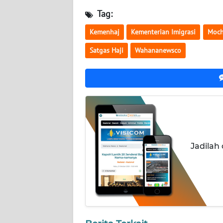
NUSANTARA
Tag:
WN
Kemenhaj
Kementerian Imigrasi
Moch
JOGJA
Satgas Haji
Wahananewsco
WN
JATIM
WN
BALI
WN
Jadilah
KALBAR
WN
KALTENG
WN