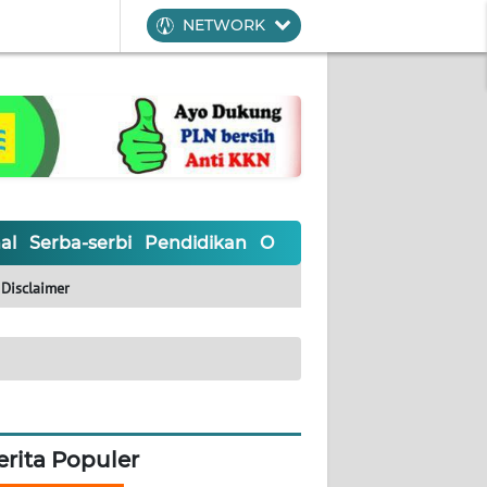
NETWORK
al
Serba-serbi
Pendidikan
Olahraga
Opini
Editoria
Disclaimer
erita Populer