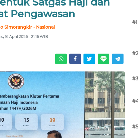
entuk Satgas Haji dan
at Pengawasan
#1
no Simorangkir - Nasional
s, 16 April 2026 - 21:16 WIB
#
#
#
#