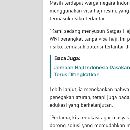
Masih terdapat warga negara Indon
menggunakan visa haji resmi, yan
WN
termasuk risiko terlantar.
NTT
“Kami sedang menyusun Satgas Haj
WN
WNI berangkat tanpa visa haji. Ini
KEPRI
risiko, termasuk potensi terlantar d
WN
Baca Juga:
PAPUA
Jemaah Haji Indonesia Rasaka
Terus Ditingkatkan
WN
PAPUA
Lebih lanjut, ia menekankan bahwa 
BARAT
penegakan aturan, tetapi juga pa
edukasi yang berkelanjutan.
WN
RIAU
“Pertama, kita edukasi agar masyara
dorong solusi yang memudahkan mas
WN