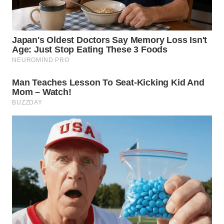
WN
PRIANGAN
TIMUR
WN
SEMARANG
WN
SOLO
WN
BOROBUDUR
WN
MADURA
WN
SURABAYA