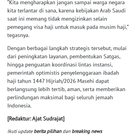
“Kita mengharapkan jangan sampai warga negara
WN
kita terlantar di sana, karena kebijakan Arab Saudi
KALTARA
saat ini memang tidak mengizinkan selain
pemegang visa haji untuk masuk pada musim haji,”
WN
tegasnya.
KALSEL
Dengan berbagai langkah strategis tersebut, mulai
WN
dari peningkatan layanan, pembentukan Satgas,
KALTIM
hingga penguatan koordinasi lintas instansi,
pemerintah optimistis penyelenggaraan ibadah
WN
SULSEL
haji tahun 1447 Hijriah/2026 Masehi dapat
berlangsung lebih tertib, aman, serta memberikan
WN
perlindungan maksimal bagi seluruh jemaah
GORONTALO
Indonesia.
[Redaktur: Ajat Sudrajat]
WN
SULUT
Ikuti update
berita pilihan
dan
breaking news