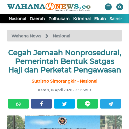
Nasional
Daerah
Polhukam
Kriminal
Ekuin
Sains-Te
WAHANA
Tutup
TV
Wahana News
Nasional
Cegah Jemaah Nonprosedural,
NASIONAL
Pemerintah Bentuk Satgas
DAERAH
Haji dan Perketat Pengawasan
Sutrisno Simorangkir - Nasional
POLHUKAM
Kamis, 16 April 2026 - 21:16 WIB
KRIMINAL
EKUIN