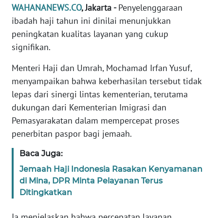
Informasi
WAHANANEWS.CO
, Jakarta -
Penyelenggaraan
ibadah haji tahun ini dinilai menunjukkan
INDEKS
peningkatan kualitas layanan yang cukup
BERITA
signifikan.
KONTAK
Menteri Haji dan Umrah, Mochamad Irfan Yusuf,
KAMI
menyampaikan bahwa keberhasilan tersebut tidak
lepas dari sinergi lintas kementerian, terutama
INFO
dukungan dari Kementerian Imigrasi dan
IKLAN
Pemasyarakatan dalam mempercepat proses
penerbitan paspor bagi jemaah.
TENTANG
KAMI
Baca Juga:
PEDOMAN
Jemaah Haji Indonesia Rasakan Kenyamanan
MEDIA
di Mina, DPR Minta Pelayanan Terus
SIBER
Ditingkatkan
REDAKSI
Ia menjelaskan bahwa percepatan layanan