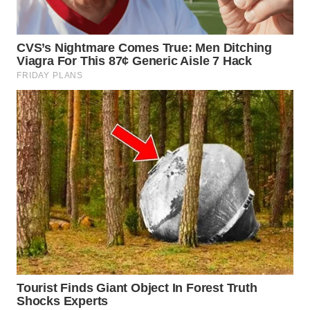
WN
NATUNA
WN
BINTAN
WN
MANDALIKA
WN
LIKUPANG
WN
LABUANBAJO
WN
BORNEO