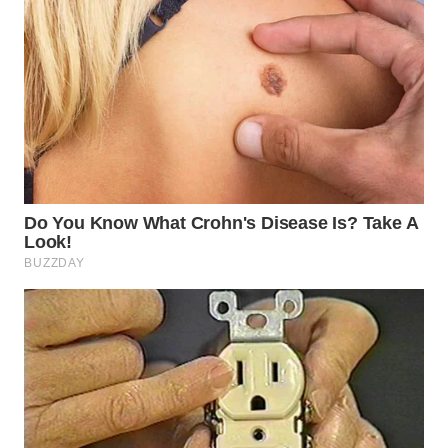
WAHANA
LISTRIK
WAHANA
TRAVEL
WAHANA
TV
WAHANANEWS
ID
WAHANANEWS
CO ID
WAHANANEWS
NET