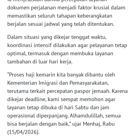
dokumen perjalanan menjadi faktor krusial dalam
KARIR
memastikan seluruh tahapan keberangkatan
berjalan sesuai jadwal yang telah ditentukan.
DISCLAIMER
Dalam situasi yang dikejar tenggat waktu,
koordinasi intensif dilakukan agar pelayanan tetap
Wahana
News
optimal, termasuk dengan membuka layanan
Regional
tambahan di luar hari kerja.
WN
“Proses haji kemarin kita banyak dibantu oleh
SUMUT
Kementerian Imigrasi dan Pemasyarakatan,
terutama terkait percepatan paspor jemaah. Karena
WN
dikejar deadline, kami sempat memohon agar
JAKARTA
layanan tetap dibuka di hari Sabtu dan jam
operasional diperpanjang. Alhamdulillah, semua
WN
bisa berjalan dengan baik,” ujar Menhaj, Rabu
JABAR
(15/04/2026).