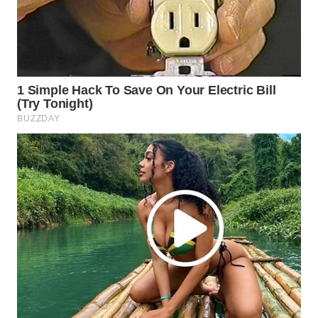
WAHANA
SPORT
WAHANA
UMKM
WAHANA
SELEB
WAHANA
PERSONA
WAHANA
OTOMOTIF
WAHANA
HEALTH