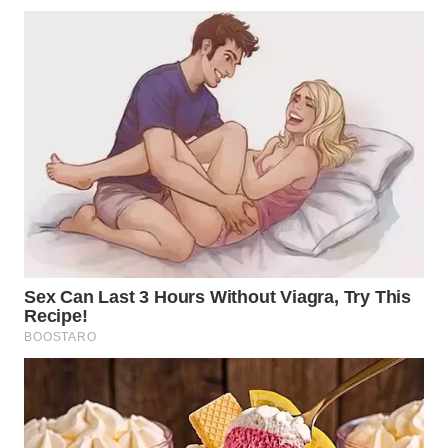
WN
SUMEDANG
WN
CIANJUR
WN
KEPULAUAN
SERIBU
WN
TANGERANG
WN
BINJAI
WN
CIREBON