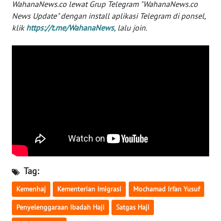
WahanaNews.co lewat Grup Telegram "WahanaNews.co
WN
News Update" dengan install aplikasi Telegram di ponsel,
MALUKU
klik
https://t.me/WahanaNews
, lalu join.
WN
MALUT
WN
DAIRI
WN
DANAU
TOBA
WN
Tag:
NIAS
Kemenhaj
Kementerian Imigrasi
Mochamad Irfan Yusuf
WN
Penyelenggaraan Ibadah Haji
Satgas Haji
LANGKAT