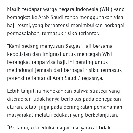
Masih terdapat warga negara Indonesia (WNI) yang
WN
SERAMBI
berangkat ke Arab Saudi tanpa menggunakan visa
haji resmi, yang berpotensi menimbulkan berbagai
WN
permasalahan, termasuk risiko terlantar.
JAMBI
“Kami sedang menyusun Satgas Haji bersama
kepolisian dan imigrasi untuk mencegah WNI
WN
SULTRA
berangkat tanpa visa haji. Ini penting untuk
melindungi jemaah dari berbagai risiko, termasuk
WN
potensi terlantar di Arab Saudi,” tegasnya.
NTB
Lebih lanjut, ia menekankan bahwa strategi yang
WN
diterapkan tidak hanya berfokus pada penegakan
SULTENG
aturan, tetapi juga pada peningkatan pemahaman
masyarakat melalui edukasi yang berkelanjutan.
WN
SULBAR
“Pertama, kita edukasi agar masyarakat tidak