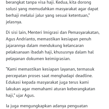
berangkat tanpa visa haji. Kedua, kita dorong
WN
solusi yang memudahkan masyarakat agar dapat
BABEL
berhaji melalui jalur yang sesuai ketentuan,”
jelasnya.
WN
SUMBAR
Di sisi lain, Menteri Imigrasi dan Pemasyarakatan,
Agus Andrianto, memastikan kesiapan penuh
WN
jajarannya dalam mendukung kelancaran
SUMSEL
pelaksanaan ibadah haji, khususnya dalam hal
pelayanan dokumen keimigrasian.
WN
BENGKULU
“Kami memastikan kesiapan layanan, termasuk
percepatan proses saat menghadapi deadline.
WN
Edukasi kepada masyarakat juga terus kami
LAMPUNG
lakukan agar memahami aturan keberangkatan
haji,” ujar Agus.
WN
JATENG
Ia juga mengungkapkan adanya penguatan