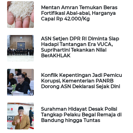
CILEUNGSI
Mentan Amran Temukan Beras
NEWS
Fortifikasi Abal-abal, Harganya
Capai Rp 42.000/Kg
BERKAT
NEWS
ASN Setjen DPR RI Diminta Siap
Hadapi Tantangan Era VUCA,
BERAMPU
Suprihartini Tekankan Nilai
NEWS
BerAKHLAK
ANUGERAH
NEWS
Konflik Kepentingan Jadi Pemicu
Korupsi, Kementerian PANRB
Dorong ASN Deklarasi Sejak Dini
AKHLAK
ID
Surahman Hidayat Desak Polisi
PERAPKI
Tangkap Pelaku Begal Remaja di
NEWS
Bandung hingga Tuntas