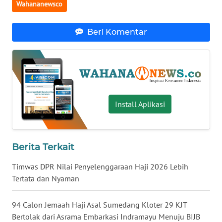
Wahananewsco
WN
TAPANULI
Beri Komentar
SELATAN
WN
TANJUNG
LESUNG
Install Aplikasi
WN
KARO
Berita Terkait
WN
SIMALUNGUN
Timwas DPR Nilai Penyelenggaraan Haji 2026 Lebih
Tertata dan Nyaman
WN
LABUHANBATU
94 Calon Jemaah Haji Asal Sumedang Kloter 29 KJT
Bertolak dari Asrama Embarkasi Indramayu Menuju BIJB
WN