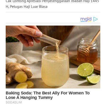
Cak Lontong Apresiasi Penyelenggaraan Ibadah Haji 1445
H, Petugas Haji Luar Biasa
WN
BOGOR
WN
DEPOK
WN
TAPANULI
UTARA
WN
SAMOSIR
WN
PADANG
LAWAS