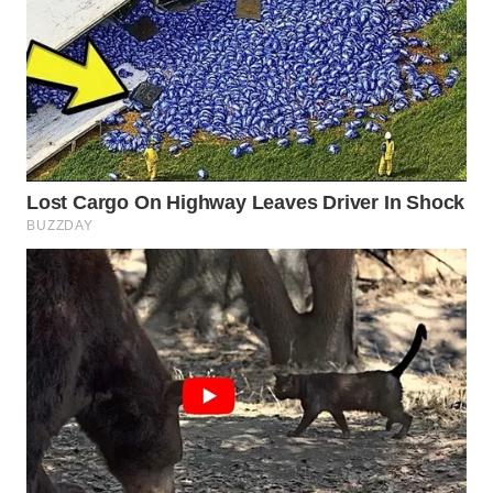
PORTAL
KONSUMEN
FORWAMKI
ALPERKLINAS
FORJASIDA
TAMBANG
NEWS
SITUNGIR
NEWS
SIDIKALANG
NEWS