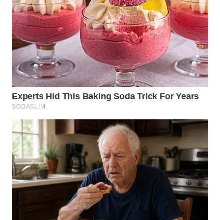
WN
INDRAMAYU
WN
KUNINGAN
WN
MAJALENGKA
WN
SUBANG
WN
SUKABUMI
WN
PURWAKARTA