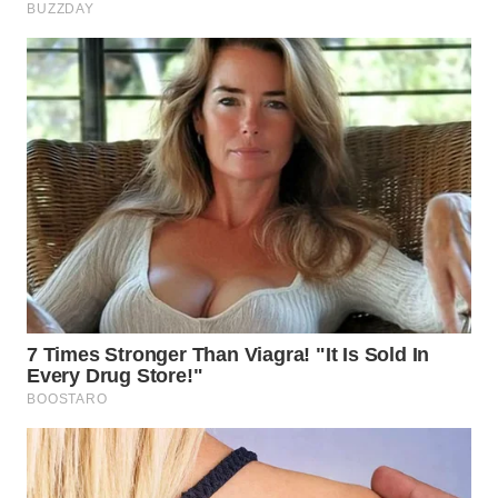
Wahana
Media
Group
WAHANA
NEWS
WAHANA
TANI
WAHANA
ADVOKAT
WAHANA
INFRASTRUKTUR
WAHANA
KONSUMEN