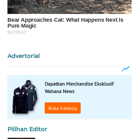
SIBARAGAS
NEWS
METRO
SIANTAR
NEWS
Advertorial
METRO
MEDAN
NEWS
Dapatkan Merchandise Eksklusif
METRO
Wahana News
JAKARTA
NEWS
Buka Katalog
KRT
NEWS
Pilihan Editor