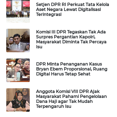
KARING
Setjen DPR RI Perkuat Tata Kelola
NEWS
Aset Negara Lewat Digitalisasi
Terintegrasi
JURNAL
MARITIM
Komisi III DPR Tegaskan Tak Ada
Surpres Pergantian Kapolri,
Masyarakat Diminta Tak Percaya
HUMBANG
Isu
NEWS
GARONGGANG
DPR Minta Penanganan Kasus
NEWS
Bryan Ebem Proporsional, Ruang
Digital Harus Tetap Sehat
FISUELRI
ID
Anggota Komisi VIII DPR Ajak
Masyarakat Pahami Pengelolaan
ENERGI
Dana Haji agar Tak Mudah
NEWS
Terpengaruh Isu