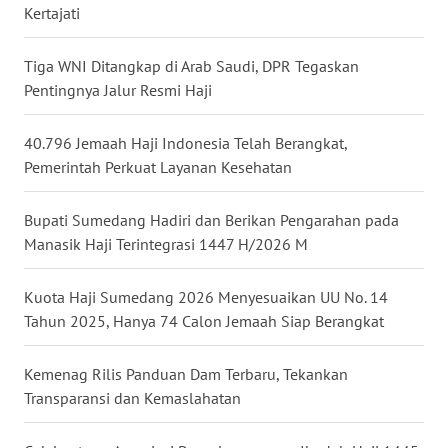
Kertajati
TAPANULI
TENGAH
Tiga WNI Ditangkap di Arab Saudi, DPR Tegaskan
Pentingnya Jalur Resmi Haji
WN DELI
SERDANG
40.796 Jemaah Haji Indonesia Telah Berangkat,
Pemerintah Perkuat Layanan Kesehatan
WN
TEBING
TINGGI
Bupati Sumedang Hadiri dan Berikan Pengarahan pada
Manasik Haji Terintegrasi 1447 H/2026 M
WN
PAKPAK
Kuota Haji Sumedang 2026 Menyesuaikan UU No. 14
Tahun 2025, Hanya 74 Calon Jemaah Siap Berangkat
WN
KARAWANG
Kemenag Rilis Panduan Dam Terbaru, Tekankan
Transparansi dan Kemaslahatan
WN
BEKASI