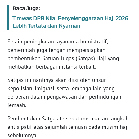
WN
Baca Juga:
BANTEN
Timwas DPR Nilai Penyelenggaraan Haji 2026
Lebih Tertata dan Nyaman
WN
NTT
Selain peningkatan layanan administratif,
pemerintah juga tengah mempersiapkan
WN
KEPRI
pembentukan Satuan Tugas (Satgas) Haji yang
melibatkan berbagai instansi terkait.
WN
Satgas ini nantinya akan diisi oleh unsur
PAPUA
kepolisian, imigrasi, serta lembaga lain yang
berperan dalam pengawasan dan perlindungan
WN
PAPUA
jemaah.
BARAT
Pembentukan Satgas tersebut merupakan langkah
antisipatif atas sejumlah temuan pada musim haji
WN
RIAU
sebelumnya.