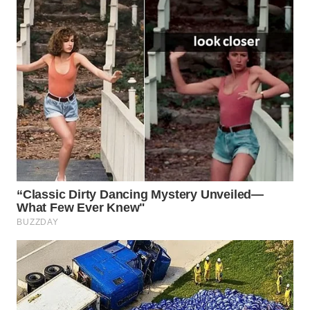
MAWAKA
ID
MARTABAT
NET
PLN
WATCH
MKLI
LPKKI
LKKI
KOPEKLIN