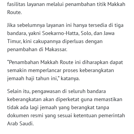
fasilitas layanan melalui penambahan titik Makkah
WN
Route.
NUSANTARA
Jika sebelumnya layanan ini hanya tersedia di tiga
WN
bandara, yakni Soekarno-Hatta, Solo, dan Jawa
JOGJA
Timur, kini cakupannya diperluas dengan
penambahan di Makassar.
WN
JATIM
“Penambahan Makkah Route ini diharapkan dapat
semakin memperlancar proses keberangkatan
WN
jemaah haji tahun ini,” katanya.
BALI
Selain itu, pengawasan di seluruh bandara
WN
keberangkatan akan diperketat guna memastikan
KALBAR
tidak ada lagi jemaah yang berangkat tanpa
dokumen resmi yang sesuai ketentuan pemerintah
WN
Arab Saudi.
KALTENG