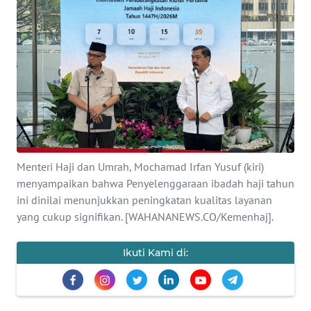
SAINS-TEKNO
KESEHATAN
INTERNASIONAL
SERBA-SERBI
PENDIDIKAN
Menteri Haji dan Umrah, Mochamad Irfan Yusuf (kiri)
menyampaikan bahwa Penyelenggaraan ibadah haji tahun
ini dinilai menunjukkan peningkatan kualitas layanan
OLAHRAGA
yang cukup signifikan. [WAHANANEWS.CO/Kemenhaj].
OPINI
Ikuti Kami di:
EDITORIAL