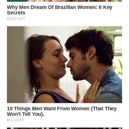
WAHANA
DESA
WISATA
LAPAK
WAHANA
Wahana
Network
KONSUMEN
LISTRIK
MASYARAKAT
KELISTRIKAN
WALINKI
ID