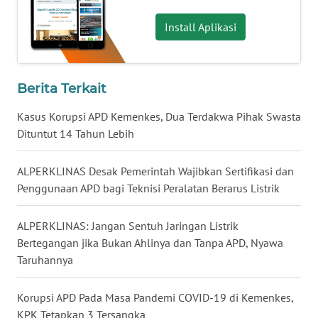
WN
Install Aplikasi
BABEL
WN
Berita Terkait
SUMBAR
Kasus Korupsi APD Kemenkes, Dua Terdakwa Pihak Swasta
WN
Dituntut 14 Tahun Lebih
SUMSEL
ALPERKLINAS Desak Pemerintah Wajibkan Sertifikasi dan
WN
Penggunaan APD bagi Teknisi Peralatan Berarus Listrik
BENGKULU
ALPERKLINAS: Jangan Sentuh Jaringan Listrik
WN
Bertegangan jika Bukan Ahlinya dan Tanpa APD, Nyawa
LAMPUNG
Taruhannya
WN
Korupsi APD Pada Masa Pandemi COVID-19 di Kemenkes,
JATENG
KPK Tetapkan 3 Tersangka