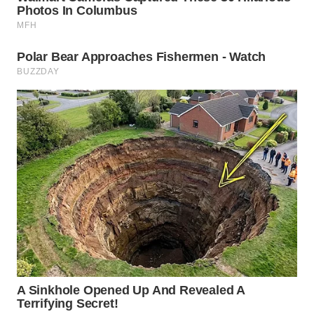
WN
BOGOR
WN
DEPOK
WN
TAPANULI
UTARA
WN
SAMOSIR
WN
PADANG
LAWAS