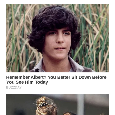
WN
INDRAMAYU
WN
KUNINGAN
WN
MAJALENGKA
WN
SUBANG
WN
SUKABUMI
WN
PURWAKARTA