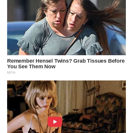
WN
PRIANGAN
TIMUR
WN
SEMARANG
WN
SOLO
WN
BOROBUDUR
WN
MADURA
WN
SURABAYA