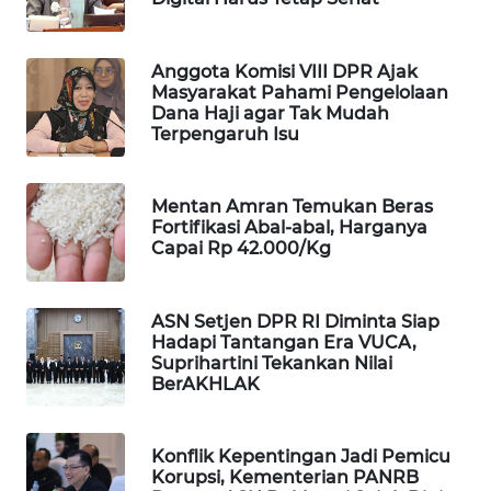
WAHANA
LISTRIK
Anggota Komisi VIII DPR Ajak
Masyarakat Pahami Pengelolaan
Dana Haji agar Tak Mudah
WAHANA
Terpengaruh Isu
TRAVEL
WAHANA
Mentan Amran Temukan Beras
TV
Fortifikasi Abal-abal, Harganya
Capai Rp 42.000/Kg
WAHANANEWS
ID
ASN Setjen DPR RI Diminta Siap
Hadapi Tantangan Era VUCA,
WAHANANEWS
Suprihartini Tekankan Nilai
CO ID
BerAKHLAK
WAHANANEWS
Konflik Kepentingan Jadi Pemicu
NET
Korupsi, Kementerian PANRB