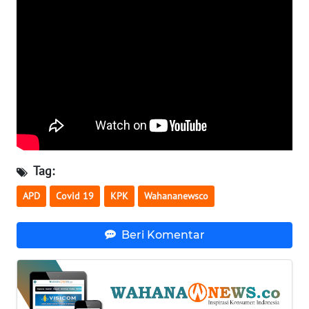
WN
SERAMBI
WN
JAMBI
WN
SULTRA
Tag:
WN
NTB
APD
Covid 19
KPK
Wahananewsco
WN
Beri Komentar
SULTENG
WN
SULBAR