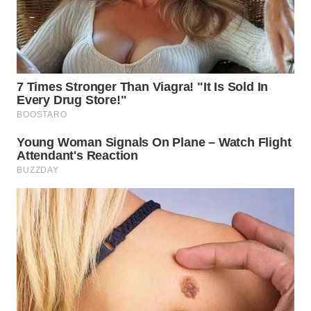
WN
MALUKU
WN
MALUT
WN
DAIRI
WN
DANAU
TOBA
WN
NIAS
WN
LANGKAT