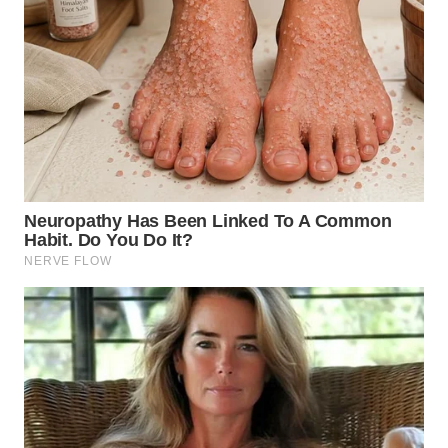
WN
KALTARA
WN
KALSEL
WN
KALTIM
WN
SULSEL
WN
GORONTALO
WN
SULUT