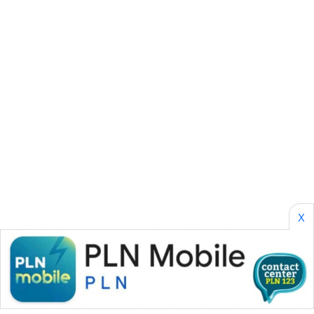
SONYA
ASA
NEWS
X