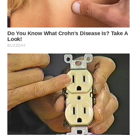
WN
TAPANULI
SELATAN
WN
TANJUNG
LESUNG
WN
KARO
WN
SIMALUNGUN
WN
LABUHANBATU
WN