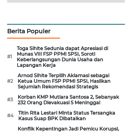
WAHANA
DESA
WISATA
Berita Populer
LAPAK
WAHANA
Toga Sihite Sedunia dapat Apresiasi di
Munas VIII FSP PPMI SPSI, Soroti
Wahana
#1
Keberlangsungan Dunia Usaha dan
Network
Lapangan Kerja
Arnod Sihite Terpilih Aklamasi sebagai
KONSUMEN
#2
Ketua Umum FSP PPMI SPSI, Hasilkan
LISTRIK
Sejumlah Rekomendasi Strategis
Korban KMP Mutiara Santosa 2, Sebanyak
MASYARAKAT
#3
232 Orang Dievakuasi 5 Meninggal
KELISTRIKAN
Titin Rita Lestari Minta Status Tersangka
#4
Kasus Suap BPK Dibatalkan
WALINKI
ID
Konflik Kepentingan Jadi Pemicu Korupsi,