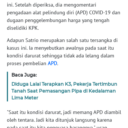
Informasi
ini. Setelah diperiksa, dia mengomentari
pengadaan alat pelindung diri (APD) COVID-19 dan
INDEKS
dugaan penggelembungan harga yang tengah
BERITA
diselidiki KPK.
KONTAK
Adapun Satrio merupakan salah satu tersangka di
KAMI
kasus ini. Ia menyebutkan awalnya pada saat itu
kondisi darurat sehingga tidak ada lelang dalam
INFO
proses pembelian
APD
.
IKLAN
Baca Juga:
TENTANG
KAMI
Diduga Lalai Terapkan K3, Pekerja Tertimbun
Tanah Saat Pemasangan Pipa di Kedalaman
Lima Meter
PEDOMAN
MEDIA
SIBER
"Saat itu kondisi darurat, jadi memang APD diambil
oleh tentara. Jadi kita ditunjuk langsung karena
REDAKSI
pada saat itu kita penguasa barangnya," ucap