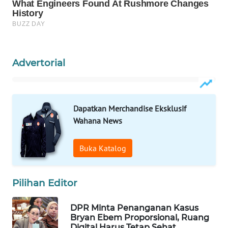
Wahana
Media
Group
WAHANA
Advertorial
NEWS
WAHANA
TANI
Dapatkan Merchandise Eksklusif
Wahana News
WAHANA
ADVOKAT
Buka Katalog
WAHANA
INFRASTRUKTUR
Pilihan Editor
WAHANA
DPR Minta Penanganan Kasus
KONSUMEN
Bryan Ebem Proporsional, Ruang
Digital Harus Tetap Sehat