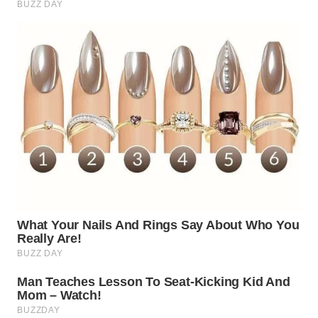
WN
SUMEDANG
WN
CIANJUR
WN
KEPULAUAN
SERIBU
WN
TANGERANG
WN
BINJAI
WN
CIREBON