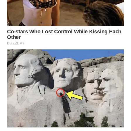
WN
NATUNA
WN
BINTAN
WN
MANDALIKA
WN
LIKUPANG
WN
LABUANBAJO
WN
BORNEO