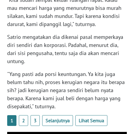
WN
mau mencari harga yang menurutnya bisa murah
BANTEN
silakan, kami sudah mundur. Tapi karena kondisi
darurat, kami dipanggil lagi," tuturnya.
WN
NTT
Satrio mengatakan dia dikenai pasal memperkaya
diri sendiri dan korporasi. Padahal, menurut dia,
WN
dari sisi pengusaha, tentu saja dia akan mencari
KEPRI
untung.
WN
"Yang pasti ada porsi keuntungan. Ya kita juga
PAPUA
belum tahu nih, proses kerugian negara itu berapa
sih? jadi kerugian negara sendiri belum nyata
WN
berapa. Karena kami jual beli dengan harga yang
PAPUA
disepakati," tuturnya.
BARAT
1
2
3
Selanjutnya
Lihat Semua
WN
RIAU