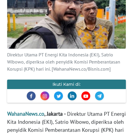
SAINS-TEKNO
KESEHATAN
INTERNASIONAL
SERBA-SERBI
Direktur Utama PT Energi Kita Indonesia (EKI), Satrio
Wibowo, diperiksa oleh penyidik Komisi Pemberantasan
Korupsi (KPK) hari ini. [WahanaNews.co/Bisnis.com]
PENDIDIKAN
Ikuti Kami di:
OLAHRAGA
OPINI
WahanaNews.co
, Jakarta -
Direktur Utama PT Energi
EDITORIAL
Kita Indonesia (EKI), Satrio Wibowo, diperiksa oleh
penyidik Komisi Pemberantasan Korupsi (KPK) hari