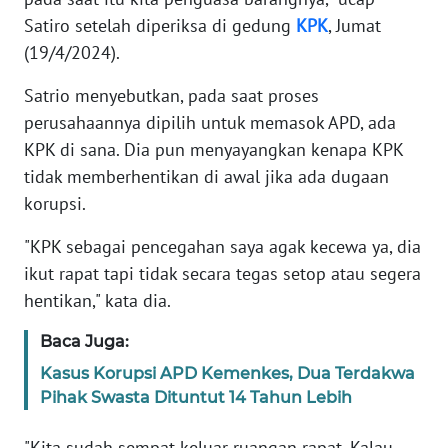
Satiro setelah diperiksa di gedung
KPK
, Jumat
KARIR
(19/4/2024).
Satrio menyebutkan, pada saat proses
DISCLAIMER
perusahaannya dipilih untuk memasok APD, ada
KPK di sana. Dia pun menyayangkan kenapa KPK
Wahana
News
tidak memberhentikan di awal jika ada dugaan
Regional
korupsi.
WN
"KPK sebagai pencegahan saya agak kecewa ya, dia
SUMUT
ikut rapat tapi tidak secara tegas setop atau segera
hentikan," kata dia.
WN
JAKARTA
Baca Juga:
Kasus Korupsi APD Kemenkes, Dua Terdakwa
WN
Pihak Swasta Dituntut 14 Tahun Lebih
JABAR
"Kita sudah sempat keluar ruangan rapat. Kalau