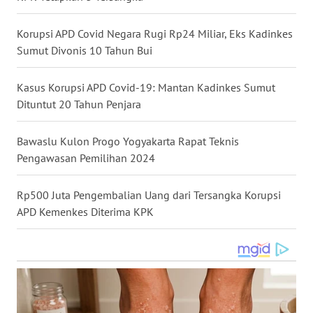
WN
NUSANTARA
Korupsi APD Covid Negara Rugi Rp24 Miliar, Eks Kadinkes
Sumut Divonis 10 Tahun Bui
WN
JOGJA
Kasus Korupsi APD Covid-19: Mantan Kadinkes Sumut
Dituntut 20 Tahun Penjara
WN
JATIM
Bawaslu Kulon Progo Yogyakarta Rapat Teknis
Pengawasan Pemilihan 2024
WN
BALI
Rp500 Juta Pengembalian Uang dari Tersangka Korupsi
APD Kemenkes Diterima KPK
WN
KALBAR
WN
KALTENG