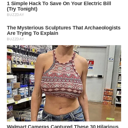
TAPANULI
TENGAH
WN DELI
SERDANG
WN
TEBING
TINGGI
WN
PAKPAK
WN
KARAWANG
WN
BEKASI