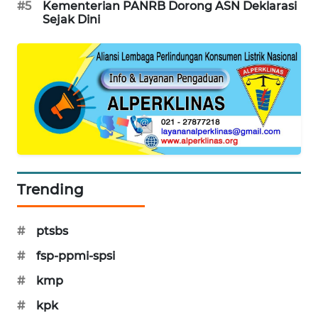
#5
Kementerian PANRB Dorong ASN Deklarasi
Sejak Dini
MAWAKA
ID
MARTABAT
NET
PLN
WATCH
MKLI
Trending
LPKKI
#
ptsbs
#
fsp-ppmi-spsi
LKKI
#
kmp
KOPEKLIN
#
kpk