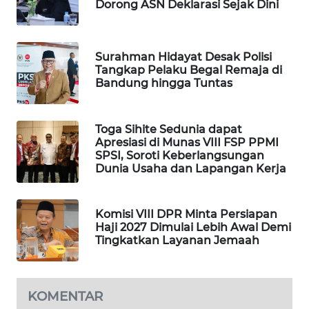
Dorong ASN Deklarasi Sejak Dini
WAHANA
SPORT
Surahman Hidayat Desak Polisi
WAHANA
Tangkap Pelaku Begal Remaja di
UMKM
Bandung hingga Tuntas
WAHANA
Toga Sihite Sedunia dapat
SELEB
Apresiasi di Munas VIII FSP PPMI
SPSI, Soroti Keberlangsungan
Dunia Usaha dan Lapangan Kerja
WAHANA
PERSONA
Komisi VIII DPR Minta Persiapan
WAHANA
Haji 2027 Dimulai Lebih Awal Demi
OTOMOTIF
Tingkatkan Layanan Jemaah
WAHANA
HEALTH
KOMENTAR