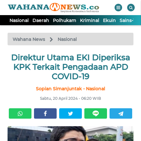
Nasional
Daerah
Polhukam
Kriminal
Ekuin
Sains-Te
WAHANA
Tutup
TV
Wahana News
Nasional
NASIONAL
Direktur Utama EKI Diperiksa
KPK Terkait Pengadaan APD
DAERAH
COVID-19
Sopian Simanjuntak - Nasional
POLHUKAM
Sabtu, 20 April 2024 - 06:20 WIB
KRIMINAL
EKUIN