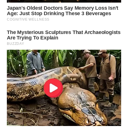
WN
PRIANGAN
TIMUR
WN
SEMARANG
WN
SOLO
WN
BOROBUDUR
WN
MADURA
WN
SURABAYA