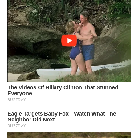
WN
TAPANULI
SELATAN
WN
TANJUNG
LESUNG
WN
KARO
WN
SIMALUNGUN
WN
LABUHANBATU
WN