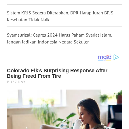
WN
Sistem KRIS Segera Diterapkan, DPR Harap Iuran BPJS
NUSANTARA
Kesehatan Tidak Naik
WN
JOGJA
Syamsurizal: Capres 2024 Harus Paham Syariat Islam,
Jangan Jadikan Indonesia Negara Sekuler
WN
JATIM
WN
BALI
WN
KALBAR
WN
KALTENG