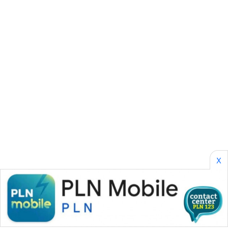
CILEUNGSI
NEWS
BERKAT
NEWS
BERAMPU
NEWS
ANUGERAH
NEWS
AKHLAK
X
ID
PERAPKI
NEWS