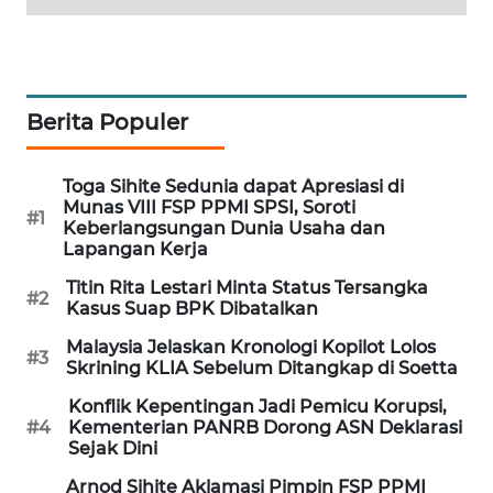
WAHANA
SPORT
WAHANA
Berita Populer
UMKM
Toga Sihite Sedunia dapat Apresiasi di
WAHANA
Munas VIII FSP PPMI SPSI, Soroti
SELEB
#1
Keberlangsungan Dunia Usaha dan
Lapangan Kerja
WAHANA
Titin Rita Lestari Minta Status Tersangka
PERSONA
#2
Kasus Suap BPK Dibatalkan
Malaysia Jelaskan Kronologi Kopilot Lolos
WAHANA
#3
Skrining KLIA Sebelum Ditangkap di Soetta
OTOMOTIF
Konflik Kepentingan Jadi Pemicu Korupsi,
#4
Kementerian PANRB Dorong ASN Deklarasi
WAHANA
Sejak Dini
HEALTH
Arnod Sihite Aklamasi Pimpin FSP PPMI