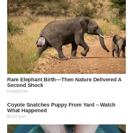
TAPANULI
TENGAH
WN DELI
SERDANG
WN
TEBING
TINGGI
WN
PAKPAK
WN
KARAWANG
WN
BEKASI