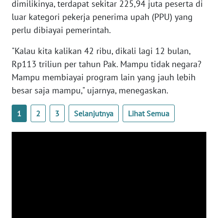
dimilikinya, terdapat sekitar 225,94 juta peserta di
WN
luar kategori pekerja penerima upah (PPU) yang
BANTEN
perlu dibiayai pemerintah.
WN
"Kalau kita kalikan 42 ribu, dikali lagi 12 bulan,
NTT
Rp113 triliun per tahun Pak. Mampu tidak negara?
Mampu membiayai program lain yang jauh lebih
WN
besar saja mampu," ujarnya, menegaskan.
KEPRI
1
2
3
Selanjutnya
Lihat Semua
WN
PAPUA
WN
PAPUA
BARAT
WN
RIAU