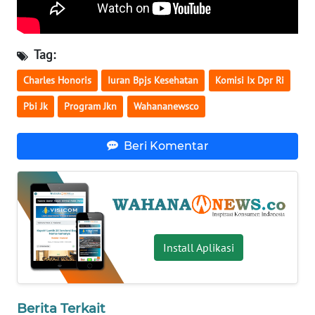
WN
SERAMBI
Tag:
WN
Charles Honoris
Iuran Bpjs Kesehatan
Komisi Ix Dpr Ri
JAMBI
Pbi Jk
Program Jkn
Wahananewsco
WN
SULTRA
Beri Komentar
WN
NTB
WN
SULTENG
Install Aplikasi
WN
SULBAR
Berita Terkait