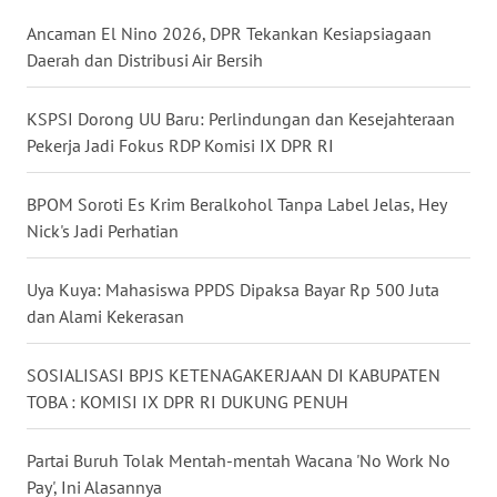
WN
Ancaman El Nino 2026, DPR Tekankan Kesiapsiagaan
BABEL
Daerah dan Distribusi Air Bersih
WN
KSPSI Dorong UU Baru: Perlindungan dan Kesejahteraan
SUMBAR
Pekerja Jadi Fokus RDP Komisi IX DPR RI
WN
BPOM Soroti Es Krim Beralkohol Tanpa Label Jelas, Hey
SUMSEL
Nick's Jadi Perhatian
WN
Uya Kuya: Mahasiswa PPDS Dipaksa Bayar Rp 500 Juta
BENGKULU
dan Alami Kekerasan
WN
SOSIALISASI BPJS KETENAGAKERJAAN DI KABUPATEN
LAMPUNG
TOBA : KOMISI IX DPR RI DUKUNG PENUH
WN
Partai Buruh Tolak Mentah-mentah Wacana 'No Work No
JATENG
Pay', Ini Alasannya