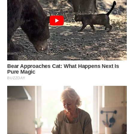
WN
SUMEDANG
WN
CIANJUR
WN
KEPULAUAN
SERIBU
WN
TANGERANG
WN
BINJAI
WN
CIREBON