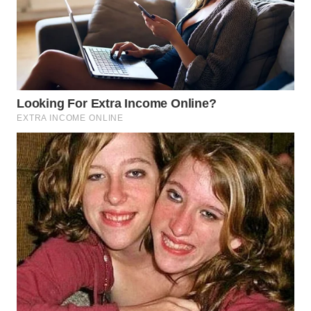
WN
KALTARA
WN
KALSEL
WN
KALTIM
WN
SULSEL
WN
GORONTALO
WN
SULUT