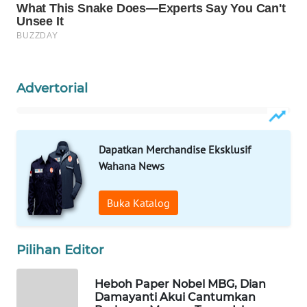
WN
NATUNA
WN
BINTAN
Advertorial
WN
MANDALIKA
Dapatkan Merchandise Eksklusif
Wahana News
WN
LIKUPANG
Buka Katalog
WN
LABUANBAJO
Pilihan Editor
WN
Heboh Paper Nobel MBG, Dian
BORNEO
Damayanti Akui Cantumkan