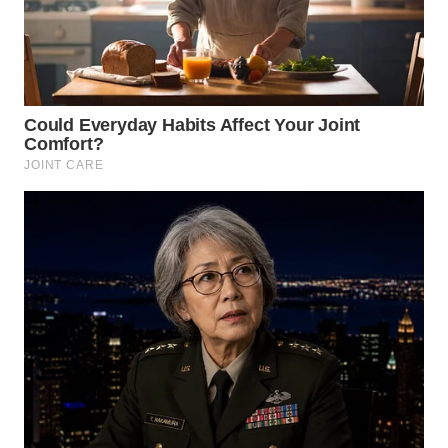
WN
INDRAMAYU
WN
KUNINGAN
WN
MAJALENGKA
WN
SUBANG
WN
SUKABUMI
WN
PURWAKARTA