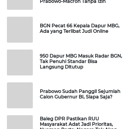
Prabowo-Macron Tanpa Izin
Wahana
Media
Group
BGN Pecat 66 Kepala Dapur MBG,
WAHANA
Ada yang Terlibat Judi Online
NEWS
WAHANA
950 Dapur MBG Masuk Radar BGN,
TANI
Tak Penuhi Standar Bisa
Langsung Ditutup
WAHANA
ADVOKAT
Prabowo Sudah Panggil Sejumlah
WAHANA
Calon Gubernur BI, Siapa Saja?
INFRASTRUKTUR
WAHANA
Baleg DPR Pastikan RUU
KONSUMEN
Masyarakat Adat Jadi Prioritas,