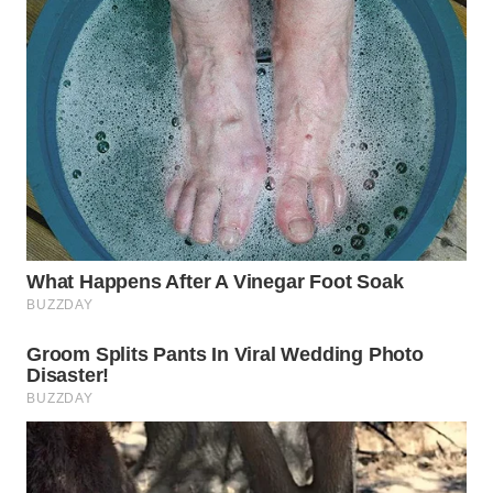
WN
BOGOR
WN
DEPOK
WN
TAPANULI
UTARA
WN
SAMOSIR
WN
PADANG
LAWAS