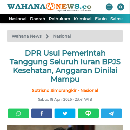
Nasional
Daerah
Polhukam
Kriminal
Ekuin
Sains-Te
WAHANA
Tutup
TV
Wahana News
Nasional
NASIONAL
DPR Usul Pemerintah
Tanggung Seluruh Iuran BPJS
DAERAH
Kesehatan, Anggaran Dinilai
Mampu
POLHUKAM
Sutrisno Simorangkir - Nasional
Sabtu, 18 April 2026 - 23:41 WIB
KRIMINAL
EKUIN