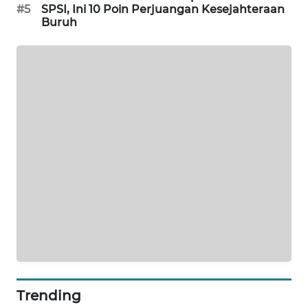
#5
SPSI, Ini 10 Poin Perjuangan Kesejahteraan
WAHANA
Buruh
DESA
WISATA
LAPAK
WAHANA
Wahana
Network
KONSUMEN
LISTRIK
MASYARAKAT
KELISTRIKAN
WALINKI
Trending
ID