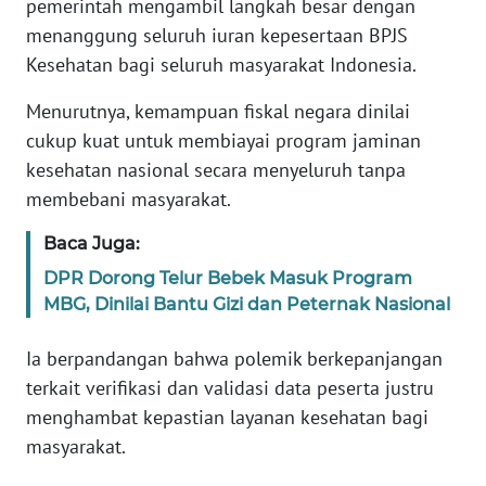
pemerintah mengambil langkah besar dengan
Informasi
menanggung seluruh iuran kepesertaan BPJS
INDEKS
Kesehatan bagi seluruh masyarakat Indonesia.
BERITA
Menurutnya, kemampuan fiskal negara dinilai
KONTAK
cukup kuat untuk membiayai program jaminan
KAMI
kesehatan nasional secara menyeluruh tanpa
membebani masyarakat.
INFO
IKLAN
Baca Juga:
DPR Dorong Telur Bebek Masuk Program
TENTANG
MBG, Dinilai Bantu Gizi dan Peternak Nasional
KAMI
Ia berpandangan bahwa polemik berkepanjangan
PEDOMAN
terkait verifikasi dan validasi data peserta justru
MEDIA
menghambat kepastian layanan kesehatan bagi
SIBER
masyarakat.
REDAKSI