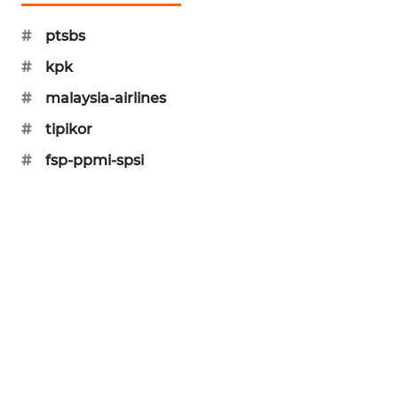
MAWAKA
#
ptsbs
ID
#
kpk
MARTABAT
#
malaysia-airlines
NET
#
tipikor
#
fsp-ppmi-spsi
PLN
WATCH
MKLI
LPKKI
LKKI
KOPEKLIN