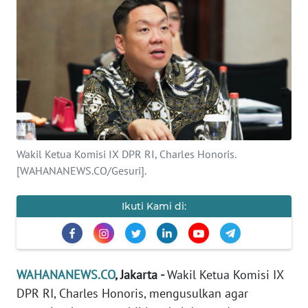
SAINS-TEKNO
KESEHATAN
INTERNASIONAL
SERBA-SERBI
Wakil Ketua Komisi IX DPR RI, Charles Honoris.
PENDIDIKAN
[WAHANANEWS.CO/Gesuri].
OLAHRAGA
Ikuti Kami di:
OPINI
WAHANANEWS.CO
, Jakarta -
Wakil Ketua Komisi IX
EDITORIAL
DPR RI, Charles Honoris, mengusulkan agar