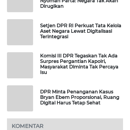
Nyoman Parta: Negara Tak Akan
Dirugikan
WAHANA
LISTRIK
Setjen DPR RI Perkuat Tata Kelola
WAHANA
Aset Negara Lewat Digitalisasi
TRAVEL
Terintegrasi
WAHANA
Komisi III DPR Tegaskan Tak Ada
TV
Surpres Pergantian Kapolri,
Masyarakat Diminta Tak Percaya
Isu
WAHANANEWS
ID
DPR Minta Penanganan Kasus
WAHANANEWS
Bryan Ebem Proporsional, Ruang
CO ID
Digital Harus Tetap Sehat
WAHANANEWS
NET
KOMENTAR