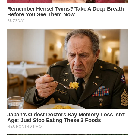
WN
MALUKU
WN
MALUT
WN
DAIRI
WN
DANAU
TOBA
WN
NIAS
WN
LANGKAT