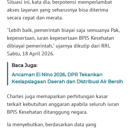
Situasi ini, kata dia, berpotensi memperlambat
akses layanan yang seharusnya bisa diterima
KARIR
secara cepat dan merata.
DISCLAIMER
"Lebih baik, pemerintah biayai saja semuanya Pak,
kepesertaan, iuran kepesertaan BPJS Kesehatan
Wahana
dibiayai pemerintah," ujarnya dikutip dari RRI,
News
Sabtu, 18 April 2026.
Regional
Baca Juga:
WN
Ancaman El Nino 2026, DPR Tekankan
SUMUT
Kesiapsiagaan Daerah dan Distribusi Air Bersih
WN
Charles juga memaparkan perhitungan kasar
JAKARTA
terkait kebutuhan anggaran apabila seluruh iuran
BPJS Kesehatan ditanggung negara.
WN
JABAR
Ia menyebutkan, berdasarkan data yang