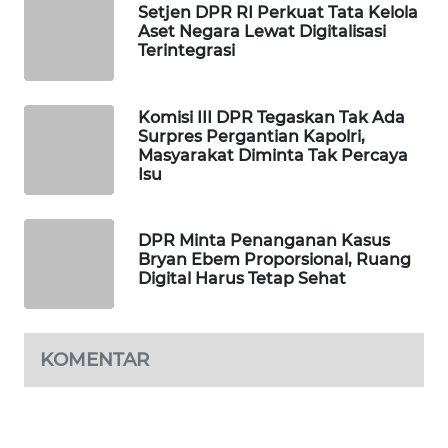
Setjen DPR RI Perkuat Tata Kelola
WAHANA
Aset Negara Lewat Digitalisasi
LISTRIK
Terintegrasi
WAHANA
Komisi III DPR Tegaskan Tak Ada
TRAVEL
Surpres Pergantian Kapolri,
Masyarakat Diminta Tak Percaya
Isu
WAHANA
TV
DPR Minta Penanganan Kasus
WAHANANEWS
Bryan Ebem Proporsional, Ruang
ID
Digital Harus Tetap Sehat
WAHANANEWS
CO ID
KOMENTAR
WAHANANEWS
NET