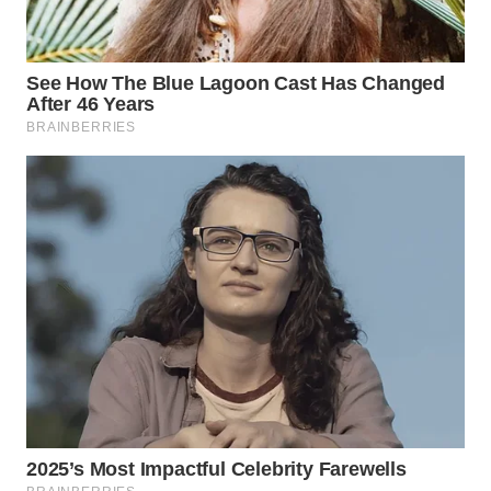
WN
KALTARA
WN
KALSEL
WN
KALTIM
WN
SULSEL
WN
GORONTALO
WN
SULUT