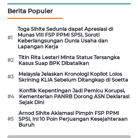
WAHANA
Berita Populer
SPORT
Toga Sihite Sedunia dapat Apresiasi di
WAHANA
Munas VIII FSP PPMI SPSI, Soroti
UMKM
#1
Keberlangsungan Dunia Usaha dan
Lapangan Kerja
WAHANA
Titin Rita Lestari Minta Status Tersangka
SELEB
#2
Kasus Suap BPK Dibatalkan
Malaysia Jelaskan Kronologi Kopilot Lolos
WAHANA
#3
Skrining KLIA Sebelum Ditangkap di Soetta
PERSONA
Konflik Kepentingan Jadi Pemicu Korupsi,
#4
Kementerian PANRB Dorong ASN Deklarasi
WAHANA
Sejak Dini
OTOMOTIF
Arnod Sihite Aklamasi Pimpin FSP PPMI
#5
SPSI, Ini 10 Poin Perjuangan Kesejahteraan
WAHANA
Buruh
HEALTH