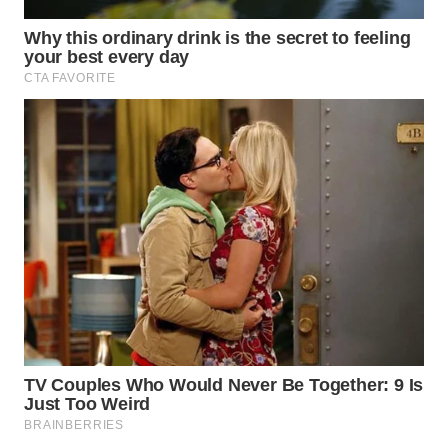
WN
PRIANGAN
TIMUR
WN
SEMARANG
WN
SOLO
WN
BOROBUDUR
WN
MADURA
WN
SURABAYA