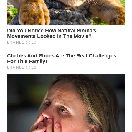
WN
BABEL
WN
SUMBAR
WN
SUMSEL
WN
BENGKULU
WN
LAMPUNG
WN
JATENG