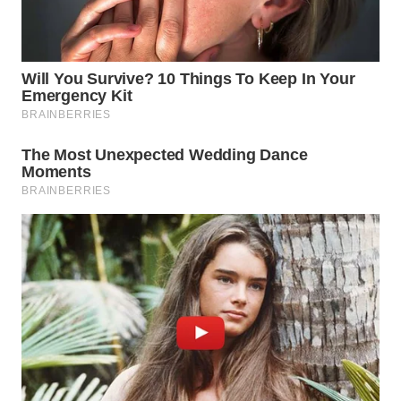
WN
NUSANTARA
WN
JOGJA
WN
JATIM
WN
BALI
WN
KALBAR
WN
KALTENG