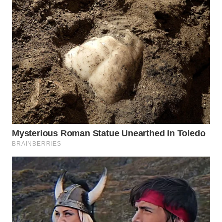
WN
SUMEDANG
WN
CIANJUR
WN
KEPULAUAN
SERIBU
WN
TANGERANG
WN
BINJAI
WN
CIREBON