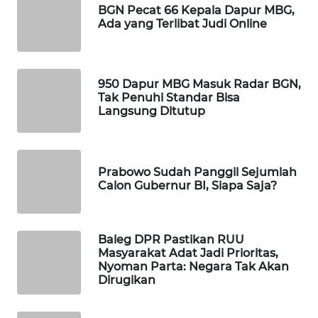
BGN Pecat 66 Kepala Dapur MBG,
Wahana
Ada yang Terlibat Judi Online
Media
Group
WAHANA
950 Dapur MBG Masuk Radar BGN,
NEWS
Tak Penuhi Standar Bisa
Langsung Ditutup
WAHANA
TANI
Prabowo Sudah Panggil Sejumlah
WAHANA
Calon Gubernur BI, Siapa Saja?
ADVOKAT
WAHANA
Baleg DPR Pastikan RUU
INFRASTRUKTUR
Masyarakat Adat Jadi Prioritas,
Nyoman Parta: Negara Tak Akan
Dirugikan
WAHANA
KONSUMEN