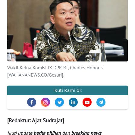
SAINS-TEKNO
KESEHATAN
INTERNASIONAL
SERBA-SERBI
Wakil Ketua Komisi IX DPR RI, Charles Honoris.
PENDIDIKAN
[WAHANANEWS.CO/Gesuri].
OLAHRAGA
Ikuti Kami di:
OPINI
[Redaktur: Ajat Sudrajat]
EDITORIAL
Ikuti update
berita pilihan
dan
breaking news