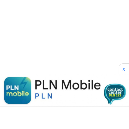
CILEUNGSI
NEWS
BERKAT
NEWS
BERAMPU
NEWS
ANUGERAH
X
NEWS
AKHLAK
ID
PERAPKI
NEWS