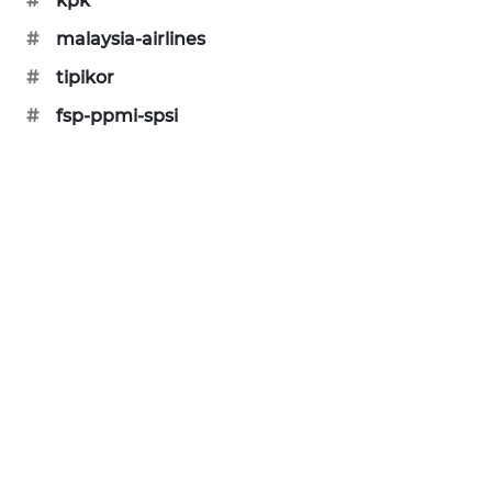
#
kpk
MAWAKA
#
malaysia-airlines
ID
#
tipikor
#
fsp-ppmi-spsi
MARTABAT
NET
PLN
WATCH
MKLI
LPKKI
LKKI
KOPEKLIN