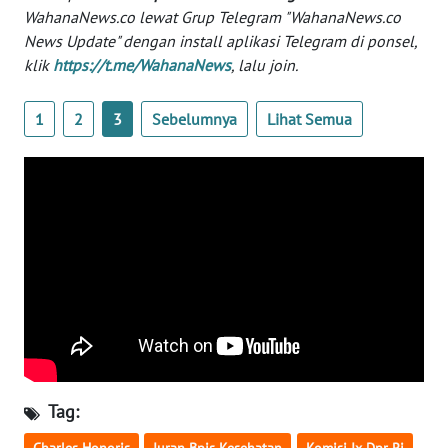
Informasi
WahanaNews.co lewat Grup Telegram "WahanaNews.co
News Update" dengan install aplikasi Telegram di ponsel,
INDEKS
klik
https://t.me/WahanaNews
, lalu join.
BERITA
1
2
3
Sebelumnya
Lihat Semua
KONTAK
KAMI
INFO
IKLAN
TENTANG
KAMI
PEDOMAN
MEDIA
SIBER
Tag:
REDAKSI