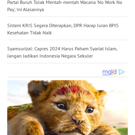
Partai Buruh Tolak Mentah-mentah Wacana 'No Work No
Pay', Ini Alasannya
WN
SERAMBI
Sistem KRIS Segera Diterapkan, DPR Harap Iuran BPJS
WN
Kesehatan Tidak Naik
JAMBI
Syamsurizal: Capres 2024 Harus Paham Syariat Islam,
WN
Jangan Jadikan Indonesia Negara Sekuler
SULTRA
WN
NTB
WN
SULTENG
WN
SULBAR