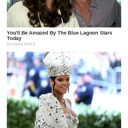
TAPANULI
TENGAH
WN DELI
SERDANG
WN
TEBING
TINGGI
WN
PAKPAK
WN
KARAWANG
WN
BEKASI