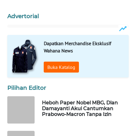
WN
Advertorial
NATUNA
WN
BINTAN
Dapatkan Merchandise Eksklusif
Wahana News
WN
MANDALIKA
Buka Katalog
WN
LIKUPANG
Pilihan Editor
WN
Heboh Paper Nobel MBG, Dian
LABUANBAJO
Damayanti Akui Cantumkan
Prabowo-Macron Tanpa Izin
WN
BORNEO