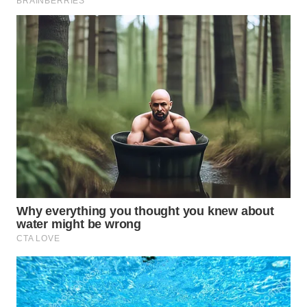
WN
MALUKU
WN
MALUT
WN
DAIRI
WN
DANAU
TOBA
WN
NIAS
WN
LANGKAT