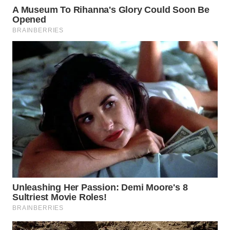
WN
BOGOR
WN
DEPOK
WN
TAPANULI
UTARA
WN
SAMOSIR
WN
PADANG
LAWAS