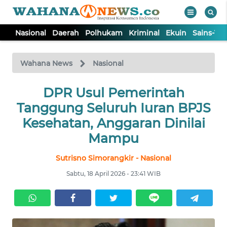
Nasional
Daerah
Polhukam
Kriminal
Ekuin
Sains-Te
WAHANA
Tutup
TV
Wahana News
Nasional
NASIONAL
DPR Usul Pemerintah
Tanggung Seluruh Iuran BPJS
DAERAH
Kesehatan, Anggaran Dinilai
Mampu
POLHUKAM
Sutrisno Simorangkir - Nasional
Sabtu, 18 April 2026 - 23:41 WIB
KRIMINAL
EKUIN