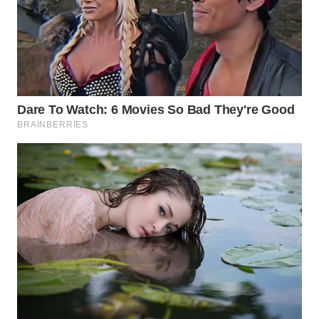
WN
INDRAMAYU
WN
KUNINGAN
WN
MAJALENGKA
WN
SUBANG
WN
SUKABUMI
WN
PURWAKARTA