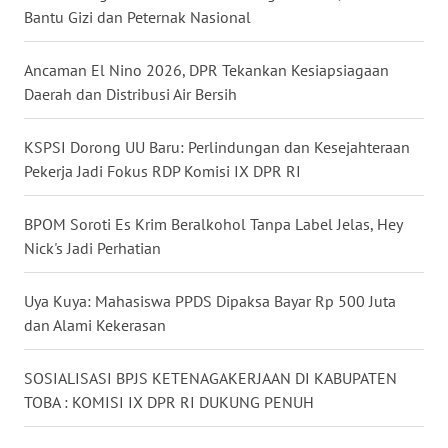
WN
Bantu Gizi dan Peternak Nasional
BANTEN
Ancaman El Nino 2026, DPR Tekankan Kesiapsiagaan
WN
Daerah dan Distribusi Air Bersih
NTT
KSPSI Dorong UU Baru: Perlindungan dan Kesejahteraan
WN
Pekerja Jadi Fokus RDP Komisi IX DPR RI
KEPRI
BPOM Soroti Es Krim Beralkohol Tanpa Label Jelas, Hey
WN
Nick's Jadi Perhatian
PAPUA
Uya Kuya: Mahasiswa PPDS Dipaksa Bayar Rp 500 Juta
WN
dan Alami Kekerasan
PAPUA
BARAT
SOSIALISASI BPJS KETENAGAKERJAAN DI KABUPATEN
TOBA : KOMISI IX DPR RI DUKUNG PENUH
WN
RIAU