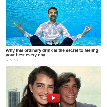
WN
TAPANULI
SELATAN
WN
TANJUNG
LESUNG
WN
KARO
WN
SIMALUNGUN
WN
LABUHANBATU
WN