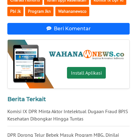
Charles Honoris
Iuran Bpjs Kesehatan
Komisi Ix Dpr Ri
Pbi Jk
Program Jkn
Wahananewsco
KARIR
Beri Komentar
DISCLAIMER
Wahana
News
Regional
Install Aplikasi
WN
SUMUT
WN
Berita Terkait
JAKARTA
Komisi IX DPR Minta Aktor Intelektual Dugaan Fraud BPJS
Kesehatan Dibongkar Hingga Tuntas
WN
JABAR
DPR Dorong Telur Bebek Masuk Program MBG, Dinilai