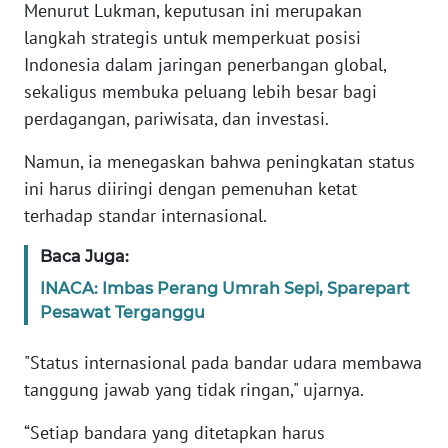
Menurut Lukman, keputusan ini merupakan
langkah strategis untuk memperkuat posisi
KARIR
Indonesia dalam jaringan penerbangan global,
sekaligus membuka peluang lebih besar bagi
DISCLAIMER
perdagangan, pariwisata, dan investasi.
Wahana
Namun, ia menegaskan bahwa peningkatan status
News
ini harus diiringi dengan pemenuhan ketat
Regional
terhadap standar internasional.
WN
Baca Juga:
SUMUT
INACA: Imbas Perang Umrah Sepi, Sparepart
Pesawat Terganggu
WN
JAKARTA
"Status internasional pada bandar udara membawa
tanggung jawab yang tidak ringan," ujarnya.
WN
JABAR
“Setiap bandara yang ditetapkan harus