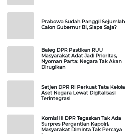
WAHANA
DESA
WISATA
Prabowo Sudah Panggil Sejumlah
Calon Gubernur BI, Siapa Saja?
LAPAK
WAHANA
Baleg DPR Pastikan RUU
Masyarakat Adat Jadi Prioritas,
Wahana
Nyoman Parta: Negara Tak Akan
Network
Dirugikan
KONSUMEN
LISTRIK
Setjen DPR RI Perkuat Tata Kelola
Aset Negara Lewat Digitalisasi
Terintegrasi
MASYARAKAT
KELISTRIKAN
Komisi III DPR Tegaskan Tak Ada
WALINKI
Surpres Pergantian Kapolri,
ID
Masyarakat Diminta Tak Percaya