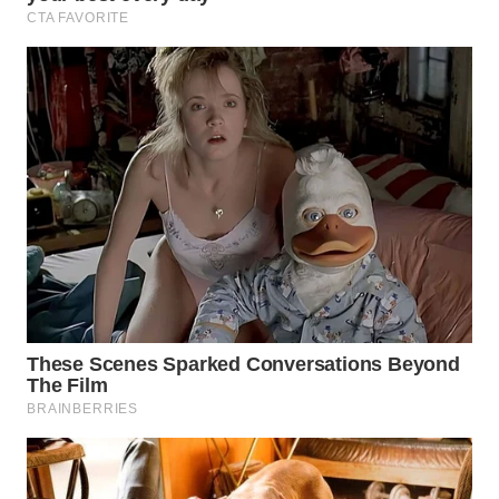
WN
SUMEDANG
WN
CIANJUR
WN
KEPULAUAN
SERIBU
WN
TANGERANG
WN
BINJAI
WN
CIREBON