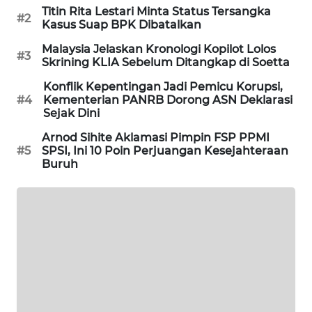
Titin Rita Lestari Minta Status Tersangka
PORTAL
#2
Kasus Suap BPK Dibatalkan
KONSUMEN
Malaysia Jelaskan Kronologi Kopilot Lolos
#3
Skrining KLIA Sebelum Ditangkap di Soetta
FORWAMKI
Konflik Kepentingan Jadi Pemicu Korupsi,
#4
Kementerian PANRB Dorong ASN Deklarasi
ALPERKLINAS
Sejak Dini
Arnod Sihite Aklamasi Pimpin FSP PPMI
FORJASIDA
#5
SPSI, Ini 10 Poin Perjuangan Kesejahteraan
Buruh
TAMBANG
NEWS
SITUNGIR
NEWS
SIDIKALANG
NEWS