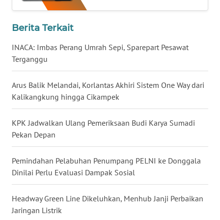
WN
BABEL
Berita Terkait
INACA: Imbas Perang Umrah Sepi, Sparepart Pesawat
WN
Terganggu
SUMBAR
Arus Balik Melandai, Korlantas Akhiri Sistem One Way dari
WN
Kalikangkung hingga Cikampek
SUMSEL
KPK Jadwalkan Ulang Pemeriksaan Budi Karya Sumadi
WN
BENGKULU
Pekan Depan
WN
Pemindahan Pelabuhan Penumpang PELNI ke Donggala
LAMPUNG
Dinilai Perlu Evaluasi Dampak Sosial
WN
Headway Green Line Dikeluhkan, Menhub Janji Perbaikan
JATENG
Jaringan Listrik