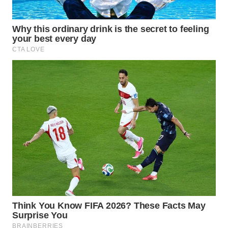
WN
MALUKU
WN
MALUT
WN
DAIRI
WN
DANAU
TOBA
WN
NIAS
WN
LANGKAT