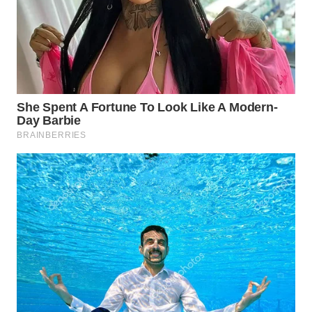
WN
KALTARA
WN
KALSEL
WN
KALTIM
WN
SULSEL
WN
GORONTALO
WN
SULUT