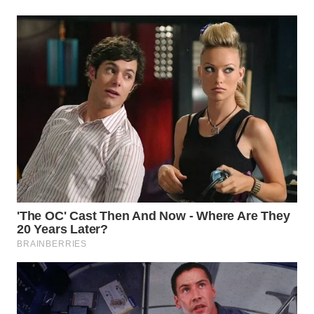
WN
TAPANULI
SELATAN
WN
TANJUNG
LESUNG
WN
KARO
WN
SIMALUNGUN
WN
LABUHANBATU
WN