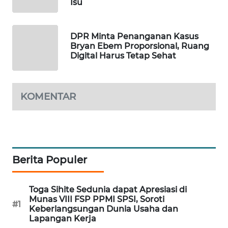
Isu
MAWAKA
ID
DPR Minta Penanganan Kasus
Bryan Ebem Proporsional, Ruang
MARTABAT
Digital Harus Tetap Sehat
NET
PLN
KOMENTAR
WATCH
MKLI
LPKKI
Berita Populer
LKKI
Toga Sihite Sedunia dapat Apresiasi di
Munas VIII FSP PPMI SPSI, Soroti
#1
Keberlangsungan Dunia Usaha dan
KOPEKLIN
Lapangan Kerja