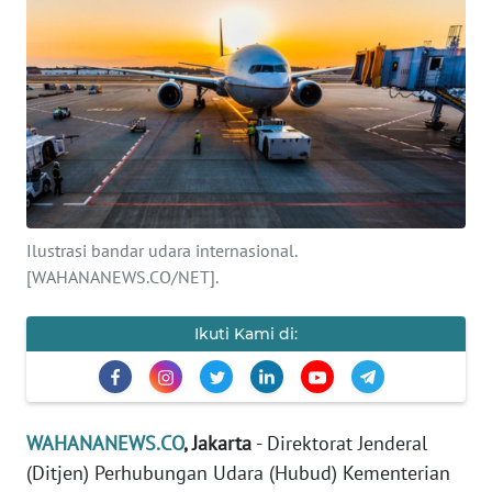
SAINS-TEKNO
KESEHATAN
INTERNASIONAL
SERBA-SERBI
Ilustrasi bandar udara internasional.
PENDIDIKAN
[WAHANANEWS.CO/NET].
OLAHRAGA
Ikuti Kami di:
OPINI
EDITORIAL
WAHANANEWS.CO
, Jakarta
- Direktorat Jenderal
(Ditjen) Perhubungan Udara (Hubud) Kementerian