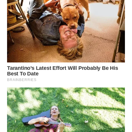
WN
INDRAMAYU
WN
KUNINGAN
WN
MAJALENGKA
WN
SUBANG
WN
SUKABUMI
WN
PURWAKARTA