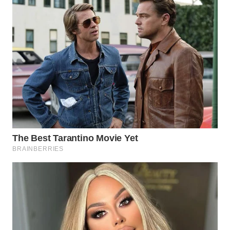
Wahana
Media
Group
WAHANA
NEWS
WAHANA
TANI
WAHANA
ADVOKAT
WAHANA
INFRASTRUKTUR
WAHANA
KONSUMEN