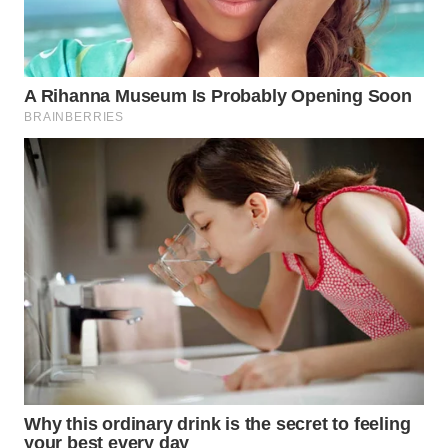
WN
BOGOR
WN
DEPOK
WN
TAPANULI
UTARA
WN
SAMOSIR
WN
PADANG
LAWAS