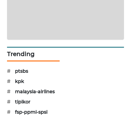
SIBARAGAS
NEWS
METRO
SIANTAR
NEWS
Trending
METRO
MEDAN
NEWS
#
ptsbs
#
kpk
METRO
JAKARTA
#
malaysia-airlines
NEWS
#
tipikor
#
fsp-ppmi-spsi
KRT
NEWS