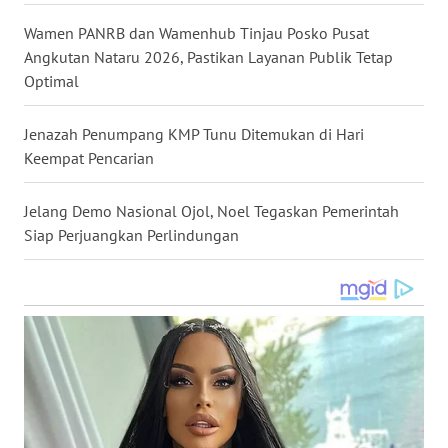
WN
Wamen PANRB dan Wamenhub Tinjau Posko Pusat
NUSANTARA
Angkutan Nataru 2026, Pastikan Layanan Publik Tetap
Optimal
WN
JOGJA
Jenazah Penumpang KMP Tunu Ditemukan di Hari
Keempat Pencarian
WN
JATIM
Jelang Demo Nasional Ojol, Noel Tegaskan Pemerintah
Siap Perjuangkan Perlindungan
WN
BALI
WN
KALBAR
WN
KALTENG