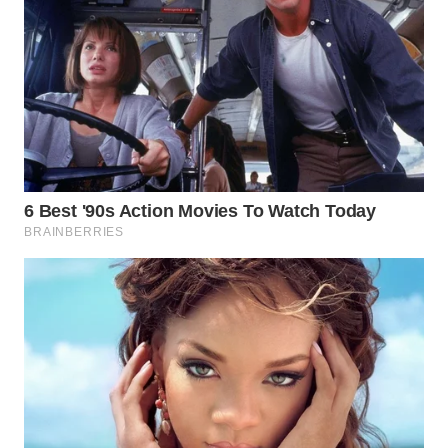
TAPANULI
TENGAH
WN DELI
SERDANG
WN
TEBING
TINGGI
WN
PAKPAK
WN
KARAWANG
WN
BEKASI