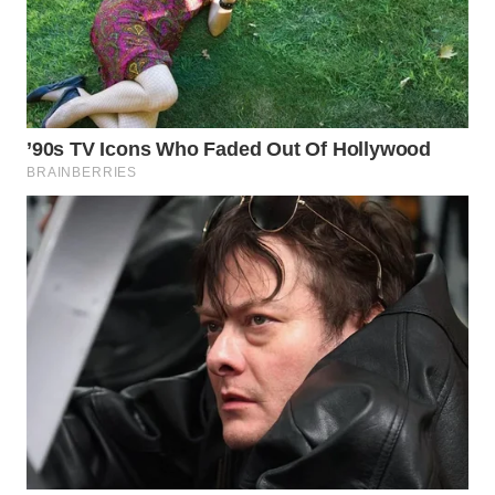
WN
PRIANGAN
TIMUR
WN
SEMARANG
WN
SOLO
WN
BOROBUDUR
WN
MADURA
WN
SURABAYA