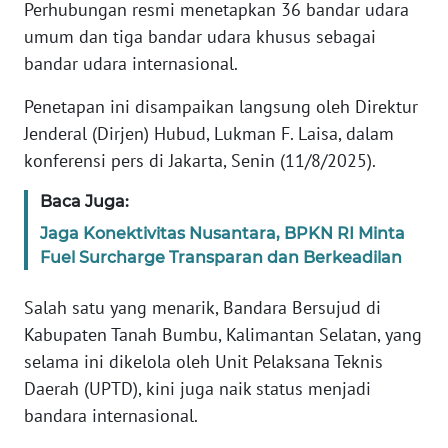
Informasi
Perhubungan resmi menetapkan 36 bandar udara
umum dan tiga bandar udara khusus sebagai
INDEKS
bandar udara internasional.
BERITA
Penetapan ini disampaikan langsung oleh Direktur
KONTAK
Jenderal (Dirjen) Hubud, Lukman F. Laisa, dalam
KAMI
konferensi pers di Jakarta, Senin (11/8/2025).
INFO
Baca Juga:
IKLAN
Jaga Konektivitas Nusantara, BPKN RI Minta
Fuel Surcharge Transparan dan Berkeadilan
TENTANG
KAMI
Salah satu yang menarik, Bandara Bersujud di
Kabupaten Tanah Bumbu, Kalimantan Selatan, yang
PEDOMAN
selama ini dikelola oleh Unit Pelaksana Teknis
MEDIA
Daerah (UPTD), kini juga naik status menjadi
SIBER
bandara internasional.
REDAKSI