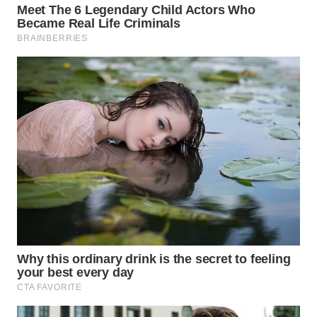
WN
NATUNA
WN
BINTAN
WN
MANDALIKA
WN
LIKUPANG
WN
LABUANBAJO
WN
BORNEO