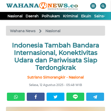
Nasional
Daerah
Polhukam
Kriminal
Ekuin
Sains-Te
WAHANA
Tutup
TV
Wahana News
Nasional
NASIONAL
Indonesia Tambah Bandara
Internasional, Konektivitas
DAERAH
Udara dan Pariwisata Siap
Terdongkrak
POLHUKAM
Sutrisno Simorangkir - Nasional
Selasa, 12 Agustus 2025 - 05:48 WIB
KRIMINAL
EKUIN