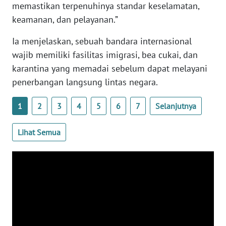
memastikan terpenuhinya standar keselamatan,
WN
keamanan, dan pelayanan.”
BANTEN
Ia menjelaskan, sebuah bandara internasional
WN
wajib memiliki fasilitas imigrasi, bea cukai, dan
NTT
karantina yang memadai sebelum dapat melayani
penerbangan langsung lintas negara.
WN
KEPRI
1
2
3
4
5
6
7
Selanjutnya
WN
PAPUA
Lihat Semua
WN
PAPUA
BARAT
WN
RIAU