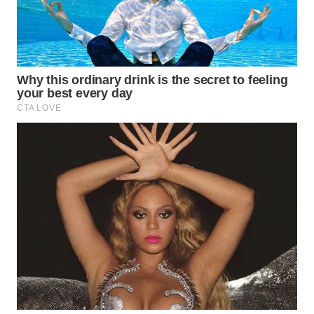
WN
MALUKU
WN
MALUT
WN
DAIRI
WN
DANAU
TOBA
WN
NIAS
WN
LANGKAT