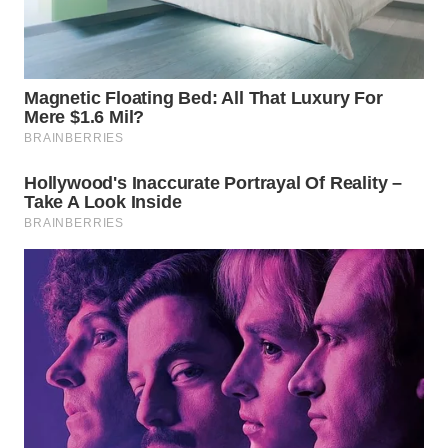
WN
SUMEDANG
WN
CIANJUR
WN
KEPULAUAN
SERIBU
WN
TANGERANG
WN
BINJAI
WN
CIREBON