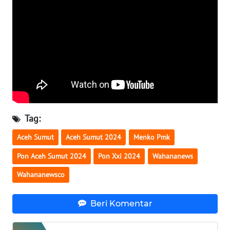
WN
SERAMBI
WN
JAMBI
WN
SULTRA
Tag:
WN
Aceh Sumut
Aceh Sumut 2024
Menko Pmk
NTB
Pon Aceh Sumut 2024
Pon Xxi 2024
Wahananews
WN
Wahananewsco
SULTENG
Beri Komentar
WN
SULBAR