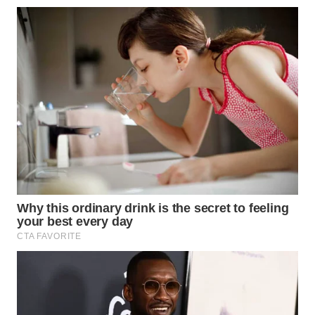
TAPANULI
TENGAH
WN DELI
SERDANG
WN
TEBING
TINGGI
WN
PAKPAK
WN
KARAWANG
WN
BEKASI