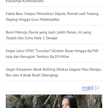
Kasusnya Kriminalisasi
WN
NUSANTARA
Fakta Baru Saepul Pemutilasi Depok, Pernah Jadi Tukang
Daging hingga Guru Matematika
WN
JOGJA
Bumi Menuju Dunia yang Jauh Lebih Panas, Ini yang
Terjadi Jika Suhu Naik 2 Derajat
WN
JATIM
Geger Jalur CPNS “Susulan”, Korban Bayar hingga Rp700
Juta dan Kerugian Tembus Rp20 Miliar
WN
BALI
Geger Karyawan Bank Keliling Disiksa Gegara Mau Resign,
Bos dan 4 Anak Buah Ditangkap
WN
KALBAR
WN
KALTENG