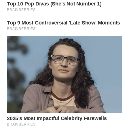
WN
TAPANULI
SELATAN
WN
TANJUNG
LESUNG
WN
KARO
WN
SIMALUNGUN
WN
LABUHANBATU
WN