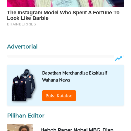
WAHANA
LISTRIK
WAHANA
TRAVEL
Advertorial
WAHANA
TV
Dapatkan Merchandise Eksklusif
WAHANANEWS
ID
Wahana News
WAHANANEWS
Buka Katalog
CO ID
Pilihan Editor
WAHANANEWS
NET
Heboh Paper Nobel MBG, Dian