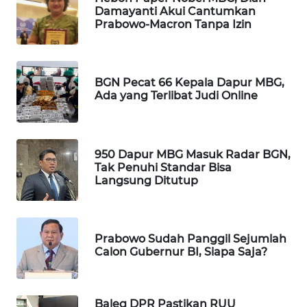
Damayanti Akui Cantumkan
WAHANA
Prabowo-Macron Tanpa Izin
SPORT
WAHANA
UMKM
BGN Pecat 66 Kepala Dapur MBG,
Ada yang Terlibat Judi Online
WAHANA
SELEB
950 Dapur MBG Masuk Radar BGN,
Tak Penuhi Standar Bisa
WAHANA
Langsung Ditutup
PERSONA
WAHANA
OTOMOTIF
Prabowo Sudah Panggil Sejumlah
Calon Gubernur BI, Siapa Saja?
WAHANA
HEALTH
Baleg DPR Pastikan RUU