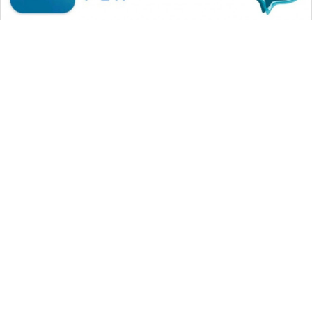
WAHANA MEDIA GROUP
|
|
|
WAHANA NEWS co
WAHANA TANI
WAHANA ADVOKAT
|
|
WAHANA INFRASTRUKTUR
WAHANA KONSUMEN
|
|
|
WAHANA LISTRIK
WAHANA TRAVEL
WAHANA TV
|
|
|
WAHANANEWS id
WAHANANEWS CO ID
WAHANANEWS NET
|
|
|
WAHANA SPORT ID
Wahana UMKM
Wahana Seleb
|
|
|
Wahana Persona
Wahana Otomotif
Wahana Health
|
Wahana Desa Wisata
Lapak Wahana