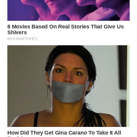
WN
INDRAMAYU
WN
KUNINGAN
WN
MAJALENGKA
WN
SUBANG
WN
SUKABUMI
WN
PURWAKARTA