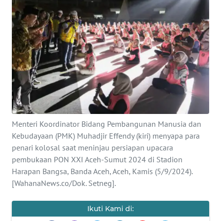
SAINS-TEKNO
KESEHATAN
INTERNASIONAL
SERBA-SERBI
PENDIDIKAN
Menteri Koordinator Bidang Pembangunan Manusia dan
Kebudayaan (PMK) Muhadjir Effendy (kiri) menyapa para
OLAHRAGA
penari kolosal saat meninjau persiapan upacara
pembukaan PON XXI Aceh-Sumut 2024 di Stadion
OPINI
Harapan Bangsa, Banda Aceh, Aceh, Kamis (5/9/2024).
[WahanaNews.co/Dok. Setneg].
EDITORIAL
Ikuti Kami di: