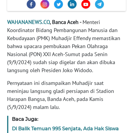
Informasi
INDEKS
WAHANANEWS.CO
, Banca Aceh -
Menteri
BERITA
Koordinator Bidang Pembangunan Manusia dan
KONTAK
Kebudayaan (PMK) Muhadjir Effendy memastikan
KAMI
bahwa upacara pembukaan Pekan Olahraga
Nasional (PON) XXI Aceh-Sumut pada Senin
INFO
(9/9/2024) sudah siap digelar dan akan dibuka
IKLAN
langsung oleh Presiden Joko Widodo.
TENTANG
Pernyataan ini disampaikan Muhadjir saat
KAMI
meninjau langsung gladi persiapan di Stadion
Harapan Bangsa, Banda Aceh, pada Kamis
PEDOMAN
(5/9/2024) malam lalu.
MEDIA
SIBER
Baca Juga:
Di Balik Temuan 995 Senjata, Ada Hak Siswa
REDAKSI