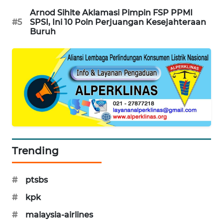
PORTAL
Arnod Sihite Aklamasi Pimpin FSP PPMI
KONSUMEN
#5
SPSI, Ini 10 Poin Perjuangan Kesejahteraan
Buruh
FORWAMKI
ALPERKLINAS
FORJASIDA
TAMBANG
NEWS
Trending
SITUNGIR
NEWS
#
ptsbs
#
kpk
SIDIKALANG
NEWS
#
malaysia-airlines