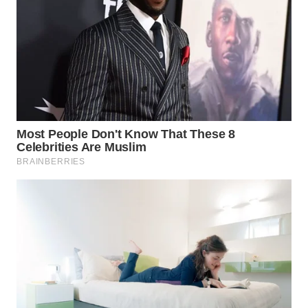
WN
BOGOR
WN
DEPOK
WN
TAPANULI
UTARA
WN
SAMOSIR
WN
PADANG
LAWAS