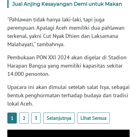
Jual Anjing Kesayangan Demi untuk Makan
WN
BANTEN
"Pahlawan tidak hanya laki-laki, tapi juga
perempuan. Apalagi Aceh memiliki dua pahlawan
WN
NTT
terkenal, yakni Cut Nyak Dhien dan Laksamana
Malahayati," tambahnya.
WN
Pembukaan PON XXI 2024 akan digelar di Stadion
KEPRI
Harapan Bangsa yang memiliki kapasitas sekitar
WN
14.000 penonton.
PAPUA
Upacara ini akan dimulai setelah salat Isya, sebagai
bentuk penghormatan terhadap budaya dan tradisi
WN
PAPUA
lokal Aceh.
BARAT
1
2
3
Selanjutnya
Lihat Semua
WN
RIAU