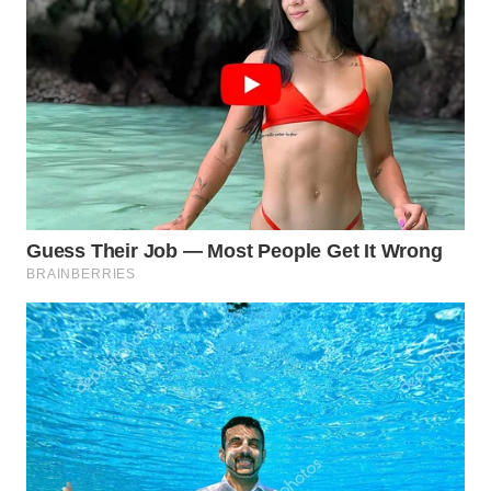
WN
KALTARA
WN
KALSEL
WN
KALTIM
WN
SULSEL
WN
GORONTALO
WN
SULUT