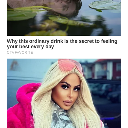
Wahana
Media
Group
WAHANA
NEWS
WAHANA
TANI
WAHANA
ADVOKAT
WAHANA
INFRASTRUKTUR
WAHANA
KONSUMEN