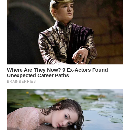
WN
NATUNA
WN
BINTAN
WN
MANDALIKA
WN
LIKUPANG
WN
LABUANBAJO
WN
BORNEO