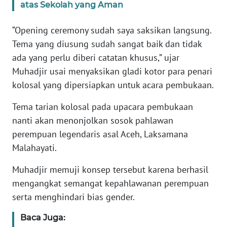
atas Sekolah yang Aman
KARIR
“Opening ceremony sudah saya saksikan langsung.
Tema yang diusung sudah sangat baik dan tidak
DISCLAIMER
ada yang perlu diberi catatan khusus,” ujar
Muhadjir usai menyaksikan gladi kotor para penari
Wahana
kolosal yang dipersiapkan untuk acara pembukaan.
News
Regional
Tema tarian kolosal pada upacara pembukaan
nanti akan menonjolkan sosok pahlawan
WN
perempuan legendaris asal Aceh, Laksamana
SUMUT
Malahayati.
WN
Muhadjir memuji konsep tersebut karena berhasil
JAKARTA
mengangkat semangat kepahlawanan perempuan
serta menghindari bias gender.
WN
JABAR
Baca Juga: