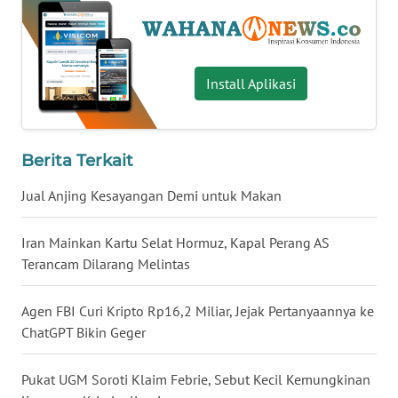
WN
BABEL
Install Aplikasi
WN
SUMBAR
WN
Berita Terkait
SUMSEL
Jual Anjing Kesayangan Demi untuk Makan
WN
Iran Mainkan Kartu Selat Hormuz, Kapal Perang AS
BENGKULU
Terancam Dilarang Melintas
WN
LAMPUNG
Agen FBI Curi Kripto Rp16,2 Miliar, Jejak Pertanyaannya ke
ChatGPT Bikin Geger
WN
JATENG
Pukat UGM Soroti Klaim Febrie, Sebut Kecil Kemungkinan