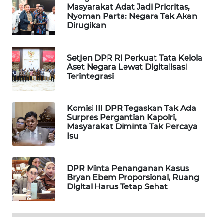
Masyarakat Adat Jadi Prioritas,
WAHANA
Nyoman Parta: Negara Tak Akan
DESA
Dirugikan
WISATA
LAPAK
Setjen DPR RI Perkuat Tata Kelola
WAHANA
Aset Negara Lewat Digitalisasi
Terintegrasi
Wahana
Network
Komisi III DPR Tegaskan Tak Ada
Surpres Pergantian Kapolri,
KONSUMEN
Masyarakat Diminta Tak Percaya
Isu
LISTRIK
MASYARAKAT
DPR Minta Penanganan Kasus
KELISTRIKAN
Bryan Ebem Proporsional, Ruang
Digital Harus Tetap Sehat
WALINKI
ID