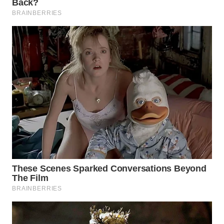
WN
PRIANGAN
TIMUR
WN
SEMARANG
WN
SOLO
WN
BOROBUDUR
WN
MADURA
WN
SURABAYA