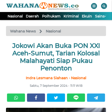
Nasional
Daerah
Polhukam
Kriminal
Ekuin
Sains-Te
WAHANA
Tutup
TV
Wahana News
Nasional
NASIONAL
Jokowi Akan Buka PON XXI
Aceh-Sumut, Tarian Kolosal
DAERAH
Malahayati Siap Pukau
Penonton
POLHUKAM
Indra Lesmana Siahaan - Nasional
Sabtu, 7 September 2024 - 11:11 WIB
KRIMINAL
EKUIN