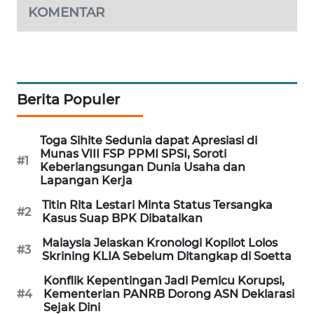
KOMENTAR
MAWAKA
ID
MARTABAT
NET
Berita Populer
PLN
Toga Sihite Sedunia dapat Apresiasi di
WATCH
Munas VIII FSP PPMI SPSI, Soroti
#1
Keberlangsungan Dunia Usaha dan
MKLI
Lapangan Kerja
Titin Rita Lestari Minta Status Tersangka
#2
LPKKI
Kasus Suap BPK Dibatalkan
Malaysia Jelaskan Kronologi Kopilot Lolos
#3
LKKI
Skrining KLIA Sebelum Ditangkap di Soetta
Konflik Kepentingan Jadi Pemicu Korupsi,
KOPEKLIN
#4
Kementerian PANRB Dorong ASN Deklarasi
Sejak Dini