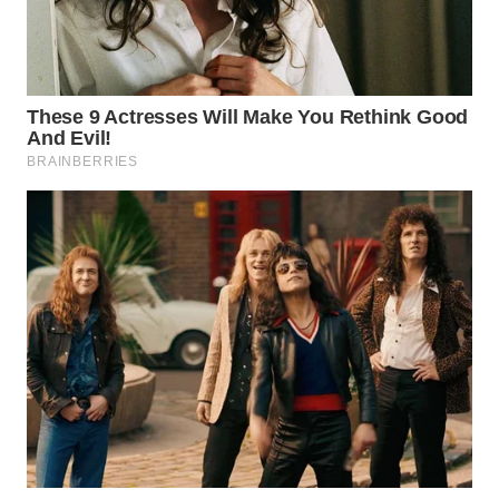
TAPANULI
TENGAH
WN DELI
SERDANG
WN
TEBING
TINGGI
WN
PAKPAK
WN
KARAWANG
WN
BEKASI