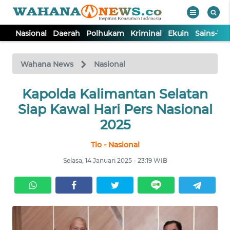
Nasional
Daerah
Polhukam
Kriminal
Ekuin
Sains-Te
WAHANA
Tutup
TV
Wahana News
Nasional
NASIONAL
Kapolda Kalimantan Selatan
Siap Kawal Hari Pers Nasional
DAERAH
2025
Tio - Nasional
POLHUKAM
Selasa, 14 Januari 2025 - 23:19 WIB
KRIMINAL
EKUIN