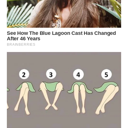
WN
NATUNA
WN
BINTAN
WN
MANDALIKA
WN
LIKUPANG
WN
LABUANBAJO
WN
BORNEO