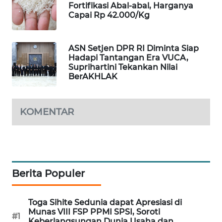
Fortifikasi Abal-abal, Harganya
Capai Rp 42.000/Kg
MAWAKA
ID
ASN Setjen DPR RI Diminta Siap
MARTABAT
Hadapi Tantangan Era VUCA,
NET
Suprihartini Tekankan Nilai
BerAKHLAK
PLN
WATCH
KOMENTAR
MKLI
LPKKI
Berita Populer
LKKI
Toga Sihite Sedunia dapat Apresiasi di
KOPEKLIN
Munas VIII FSP PPMI SPSI, Soroti
#1
Keberlangsungan Dunia Usaha dan