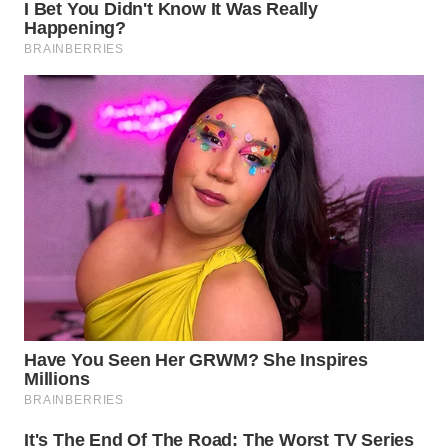
WN
BOGOR
WN
DEPOK
WN
TAPANULI
UTARA
WN
SAMOSIR
WN
PADANG
LAWAS