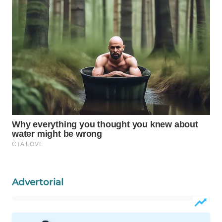
WAHANA
LISTRIK
WAHANA
TRAVEL
WAHANA
TV
WAHANANEWS
ID
WAHANANEWS
CO ID
Advertorial
WAHANANEWS
NET