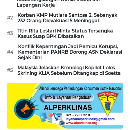
Lapangan Kerja
PORTAL
KONSUMEN
Korban KMP Mutiara Santosa 2, Sebanyak
#2
232 Orang Dievakuasi 5 Meninggal
FORWAMKI
Titin Rita Lestari Minta Status Tersangka
#3
Kasus Suap BPK Dibatalkan
ALPERKLINAS
Konflik Kepentingan Jadi Pemicu Korupsi,
#4
Kementerian PANRB Dorong ASN Deklarasi
Sejak Dini
FORJASIDA
Malaysia Jelaskan Kronologi Kopilot Lolos
#5
Skrining KLIA Sebelum Ditangkap di Soetta
TAMBANG
NEWS
SITUNGIR
NEWS
SIDIKALANG
NEWS