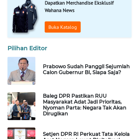
Dapatkan Merchandise Eksklusif
WAHANA
Wahana News
SPORT
Buka Katalog
WAHANA
UMKM
Pilihan Editor
WAHANA
SELEB
Prabowo Sudah Panggil Sejumlah
Calon Gubernur BI, Siapa Saja?
WAHANA
PERSONA
Baleg DPR Pastikan RUU
WAHANA
Masyarakat Adat Jadi Prioritas,
OTOMOTIF
Nyoman Parta: Negara Tak Akan
Dirugikan
WAHANA
HEALTH
Setjen DPR RI Perkuat Tata Kelola