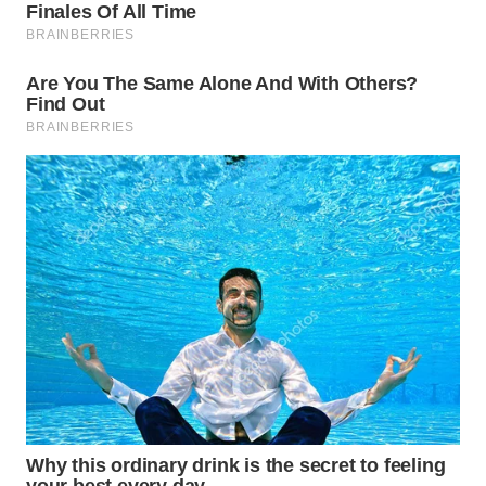
WN
SUMEDANG
WN
CIANJUR
WN
KEPULAUAN
SERIBU
WN
TANGERANG
WN
BINJAI
WN
CIREBON