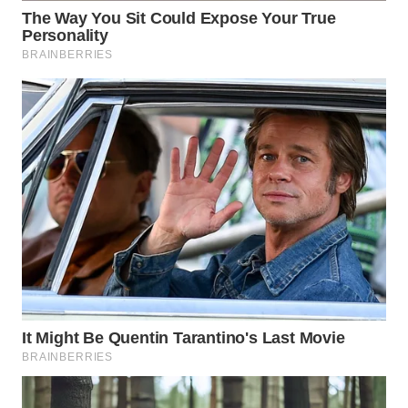
Wahana
Media
Group
WAHANA
NEWS
WAHANA
TANI
WAHANA
ADVOKAT
WAHANA
INFRASTRUKTUR
WAHANA
KONSUMEN