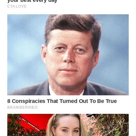
WN
INDRAMAYU
WN
KUNINGAN
WN
MAJALENGKA
WN
SUBANG
WN
SUKABUMI
WN
PURWAKARTA