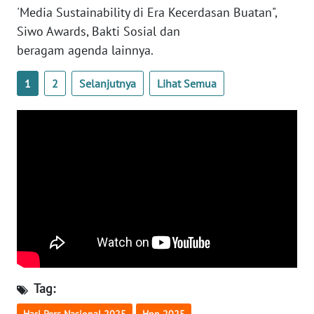
'Media Sustainability di Era Kecerdasan Buatan",
WN
Siwo Awards, Bakti Sosial dan
SERAMBI
beragam agenda lainnya.
WN
1
2
Selanjutnya
Lihat Semua
JAMBI
WN
SULTRA
WN
NTB
WN
SULTENG
WN
Tag:
SULBAR