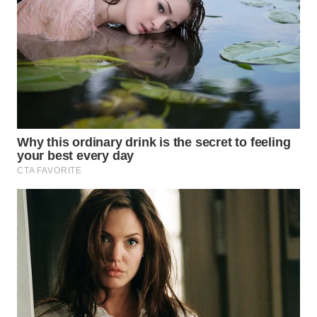
WN
TAPANULI
SELATAN
WN
TANJUNG
LESUNG
WN
KARO
WN
SIMALUNGUN
WN
LABUHANBATU
WN