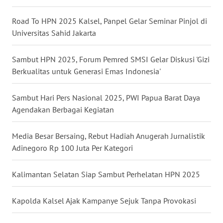
WN
Road To HPN 2025 Kalsel, Panpel Gelar Seminar Pinjol di
NUSANTARA
Universitas Sahid Jakarta
WN
Sambut HPN 2025, Forum Pemred SMSI Gelar Diskusi 'Gizi
JOGJA
Berkualitas untuk Generasi Emas Indonesia'
WN
JATIM
Sambut Hari Pers Nasional 2025, PWI Papua Barat Daya
Agendakan Berbagai Kegiatan
WN
BALI
Media Besar Bersaing, Rebut Hadiah Anugerah Jurnalistik
Adinegoro Rp 100 Juta Per Kategori
WN
KALBAR
Kalimantan Selatan Siap Sambut Perhelatan HPN 2025
WN
Kapolda Kalsel Ajak Kampanye Sejuk Tanpa Provokasi
KALTENG