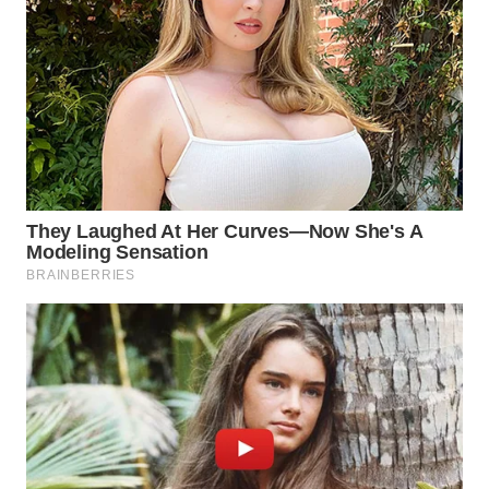
WN
PRIANGAN
TIMUR
WN
SEMARANG
WN
SOLO
WN
BOROBUDUR
WN
MADURA
WN
SURABAYA