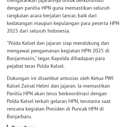
mengarahkan jajarannya untuk berkordinasi
dengan panitia HPN guna memastikan seluruh
KARIR
rangkaian acara berjalan lancar, baik dari
kedatangan maupun kepulangan para peserta HPN
DISCLAIMER
2025 dari seluruh Indonesia.
"Polda Kalsel dan jajaran siap mendukung dan
Wahana
News
mengawal pengamanan kegiatan HPN 2025 di
Regional
Banjarmasin," tegas Kapolda dihadapan para
pejabat teras Polda Kalsel.
WN
SUMUT
Dukungan ini disambut antusias oleh Ketua PWI
Kalsel Zainal Helmi dan jajaran. Ia memastikan
WN
Panitia HPN akan terus berkoordinasi dengan
JAKARTA
Polda Kalsel terkait gelaran HPN, terutama saat
rencana kegiatan Presiden di Puncak HPN di
WN
Banjarbaru.
JABAR