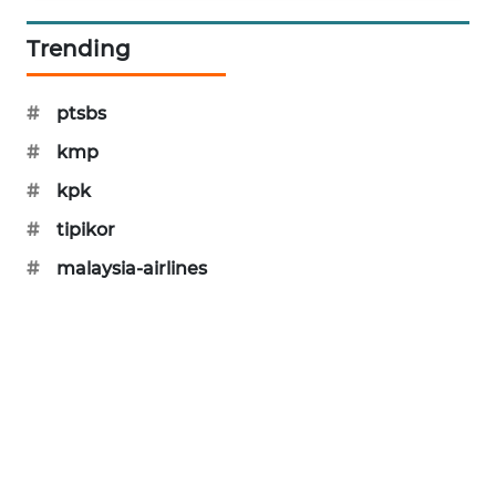
SIBARAGAS
Trending
NEWS
METRO
#
ptsbs
SIANTAR
#
kmp
NEWS
#
kpk
METRO
#
tipikor
MEDAN
NEWS
#
malaysia-airlines
METRO
JAKARTA
NEWS
KRT
NEWS