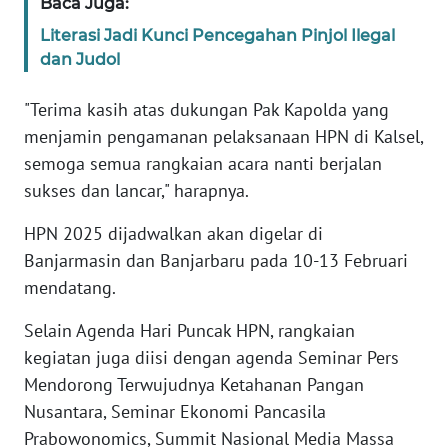
Baca Juga:
WN
Literasi Jadi Kunci Pencegahan Pinjol Ilegal
BANTEN
dan Judol
WN
"Terima kasih atas dukungan Pak Kapolda yang
NTT
menjamin pengamanan pelaksanaan HPN di Kalsel,
semoga semua rangkaian acara nanti berjalan
WN
KEPRI
sukses dan lancar," harapnya.
HPN 2025 dijadwalkan akan digelar di
WN
Banjarmasin dan Banjarbaru pada 10-13 Februari
PAPUA
mendatang.
WN
Selain Agenda Hari Puncak HPN, rangkaian
PAPUA
BARAT
kegiatan juga diisi dengan agenda Seminar Pers
Mendorong Terwujudnya Ketahanan Pangan
WN
Nusantara, Seminar Ekonomi Pancasila
RIAU
Prabowonomics, Summit Nasional Media Massa