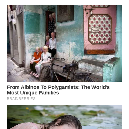
WN
MALUKU
WN
MALUT
WN
DAIRI
WN
DANAU
TOBA
WN
NIAS
WN
LANGKAT