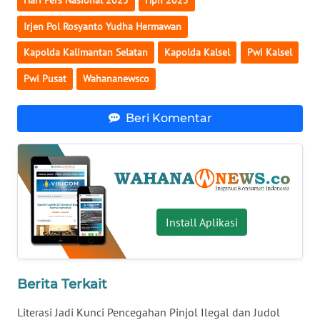
Hari Pers Nasional 2025
Hpn 2025
WN
Irjen Pol Rosyanto Yudha Hermawan
BABEL
Kapolda Kalimantan Selatan
Kapolda Kalsel
Pwi Kalsel
WN
Pwi Pusat
Wahananewsco
SUMBAR
Beri Komentar
WN
SUMSEL
WN
BENGKULU
Install Aplikasi
WN
LAMPUNG
Berita Terkait
WN
JATENG
Literasi Jadi Kunci Pencegahan Pinjol Ilegal dan Judol