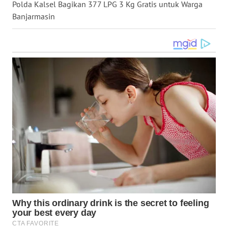
Polda Kalsel Bagikan 377 LPG 3 Kg Gratis untuk Warga
WN
Banjarmasin
KALTARA
WN
KALSEL
WN
KALTIM
WN
SULSEL
WN
GORONTALO
WN
SULUT