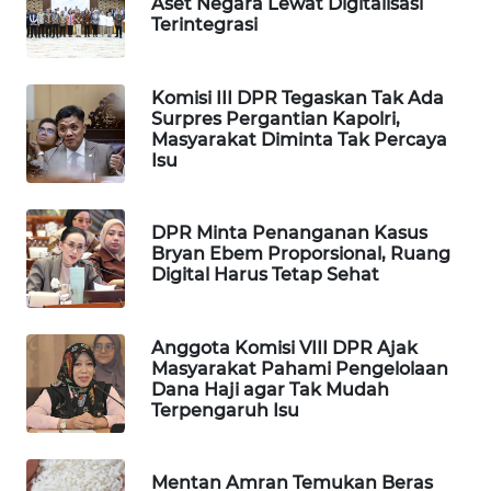
Aset Negara Lewat Digitalisasi
WAHANA
Terintegrasi
DESA
WISATA
Komisi III DPR Tegaskan Tak Ada
Surpres Pergantian Kapolri,
LAPAK
Masyarakat Diminta Tak Percaya
WAHANA
Isu
Wahana
Network
DPR Minta Penanganan Kasus
Bryan Ebem Proporsional, Ruang
Digital Harus Tetap Sehat
KONSUMEN
LISTRIK
Anggota Komisi VIII DPR Ajak
MASYARAKAT
Masyarakat Pahami Pengelolaan
Dana Haji agar Tak Mudah
KELISTRIKAN
Terpengaruh Isu
WALINKI
ID
Mentan Amran Temukan Beras