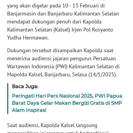
Informasi
yang akan digelar pada 10 - 13 Februari di
Banjarmasin dan Banjarbaru Kalimantan Selatan
INDEKS
mendapat dukungan penuh dari Kapolda
BERITA
Kalimantan Selatan (Kalsel) Irjen Pol Rosyanto
Yudha Hermawan.
KONTAK
KAMI
Dukungan tersebut disampaikan Kapolda saat
menerima audiensi jajaran pengurus Persatuan
INFO
IKLAN
Wartawan Indonesia (PWI) Kalimantan Selatan di
Mapolda Kalsel, Banjarbaru, Selasa (14/1/2025).
TENTANG
Baca Juga:
KAMI
Peringati Hari Pers Nasional 2025, PWI Papua
PEDOMAN
Barat Daya Gelar Makan Bergizi Gratis di SMP
MEDIA
Alam Inspirasi
SIBER
Saat audiensi, Kapolda Kalsel langsung
REDAKSI