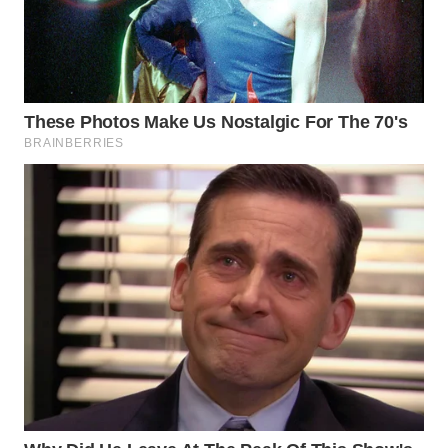
WN
INDRAMAYU
WN
KUNINGAN
WN
MAJALENGKA
WN
SUBANG
WN
SUKABUMI
WN
PURWAKARTA