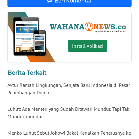
Beri Komentar
WN
BABEL
WN
SUMBAR
Install Aplikasi
WN
SUMSEL
Berita Terkait
WN
BENGKULU
Avtur Ramah Lingkungan, Senjata Baru Indonesia di Pasar
Penerbangan Dunia
WN
LAMPUNG
Luhut: Ada Menteri yang Sudah Ditawari Mundur, Tapi Tak
Mundur-mundur
WN
JATENG
Menko Luhut Sebut Jokowi Bakal Kenalkan Penerusnya ke