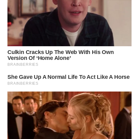
WN
MALUKU
WN
MALUT
WN
DAIRI
WN
DANAU
TOBA
WN
NIAS
WN
LANGKAT