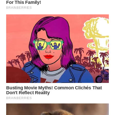
WN
NATUNA
WN
BINTAN
WN
MANDALIKA
WN
LIKUPANG
WN
LABUANBAJO
WN
BORNEO