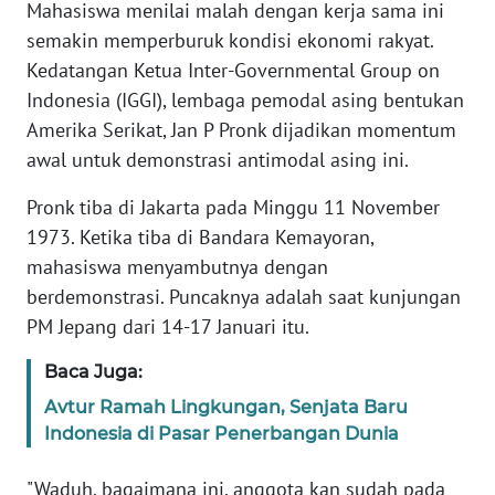
Mahasiswa menilai malah dengan kerja sama ini
semakin memperburuk kondisi ekonomi rakyat.
KARIR
Kedatangan Ketua Inter-Governmental Group on
Indonesia (IGGI), lembaga pemodal asing bentukan
DISCLAIMER
Amerika Serikat, Jan P Pronk dijadikan momentum
awal untuk demonstrasi antimodal asing ini.
Wahana
News
Pronk tiba di Jakarta pada Minggu 11 November
Regional
1973. Ketika tiba di Bandara Kemayoran,
mahasiswa menyambutnya dengan
WN
SUMUT
berdemonstrasi. Puncaknya adalah saat kunjungan
PM Jepang dari 14-17 Januari itu.
WN
Baca Juga:
JAKARTA
Avtur Ramah Lingkungan, Senjata Baru
WN
Indonesia di Pasar Penerbangan Dunia
JABAR
"Waduh, bagaimana ini, anggota kan sudah pada