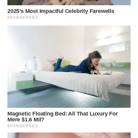
TAPANULI
TENGAH
WN DELI
SERDANG
WN
TEBING
TINGGI
WN
PAKPAK
WN
KARAWANG
WN
BEKASI