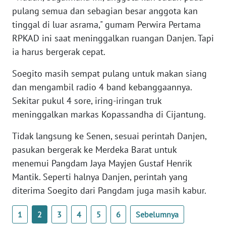
WN
pulang semua dan sebagian besar anggota kan
BANTEN
tinggal di luar asrama," gumam Perwira Pertama
RPKAD ini saat meninggalkan ruangan Danjen. Tapi
WN
ia harus bergerak cepat.
NTT
Soegito masih sempat pulang untuk makan siang
WN
dan mengambil radio 4 band kebanggaannya.
KEPRI
Sekitar pukul 4 sore, iring-iringan truk
meninggalkan markas Kopassandha di Cijantung.
WN
PAPUA
Tidak langsung ke Senen, sesuai perintah Danjen,
pasukan bergerak ke Merdeka Barat untuk
WN
menemui Pangdam Jaya Mayjen Gustaf Henrik
PAPUA
Mantik. Seperti halnya Danjen, perintah yang
BARAT
diterima Soegito dari Pangdam juga masih kabur.
WN
1
2
3
4
5
6
Sebelumnya
RIAU