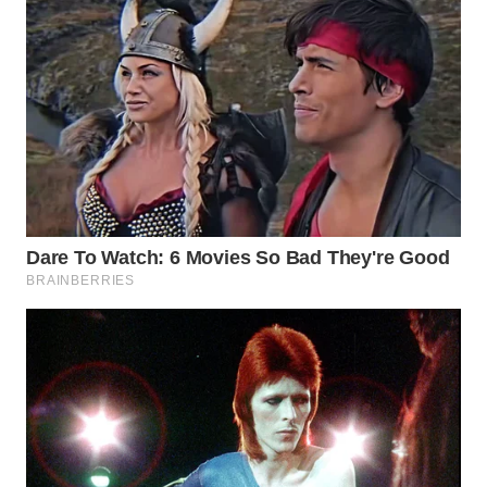
WN
SUMEDANG
WN
CIANJUR
WN
KEPULAUAN
SERIBU
WN
TANGERANG
WN
BINJAI
WN
CIREBON