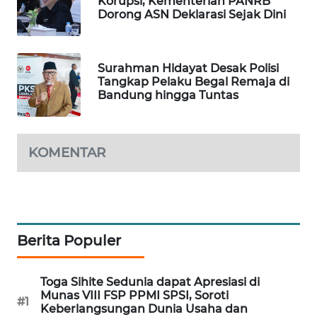
Korupsi, Kementerian PANRB
Dorong ASN Deklarasi Sejak Dini
WAHANA
DESA
WISATA
Surahman Hidayat Desak Polisi
Tangkap Pelaku Begal Remaja di
LAPAK
Bandung hingga Tuntas
WAHANA
Wahana
Network
KOMENTAR
KONSUMEN
LISTRIK
MASYARAKAT
Berita Populer
KELISTRIKAN
Toga Sihite Sedunia dapat Apresiasi di
WALINKI
Munas VIII FSP PPMI SPSI, Soroti
#1
ID
Keberlangsungan Dunia Usaha dan