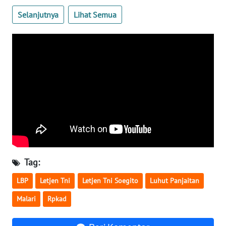
Selanjutnya
Lihat Semua
WN
SERAMBI
WN
JAMBI
WN
SULTRA
WN
NTB
Tag:
WN
SULTENG
LBP
Letjen Tni
Letjen Tni Soegito
Luhut Panjaitan
Malari
Rpkad
WN
SULBAR