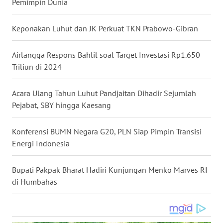
Pemimpin Dunia
WN
NUSANTARA
Keponakan Luhut dan JK Perkuat TKN Prabowo-Gibran
WN
Airlangga Respons Bahlil soal Target Investasi Rp1.650
JOGJA
Triliun di 2024
WN
Acara Ulang Tahun Luhut Pandjaitan Dihadir Sejumlah
JATIM
Pejabat, SBY hingga Kaesang
WN
Konferensi BUMN Negara G20, PLN Siap Pimpin Transisi
BALI
Energi Indonesia
WN
Bupati Pakpak Bharat Hadiri Kunjungan Menko Marves RI
KALBAR
di Humbahas
WN
KALTENG