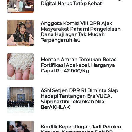
Digital Harus Tetap Sehat
WAHANA
SPORT
Anggota Komisi VIII DPR Ajak
Masyarakat Pahami Pengelolaan
WAHANA
Dana Haji agar Tak Mudah
UMKM
Terpengaruh Isu
WAHANA
SELEB
Mentan Amran Temukan Beras
Fortifikasi Abal-abal, Harganya
Capai Rp 42.000/Kg
WAHANA
PERSONA
ASN Setjen DPR RI Diminta Siap
WAHANA
Hadapi Tantangan Era VUCA,
OTOMOTIF
Suprihartini Tekankan Nilai
BerAKHLAK
WAHANA
HEALTH
Konflik Kepentingan Jadi Pemicu