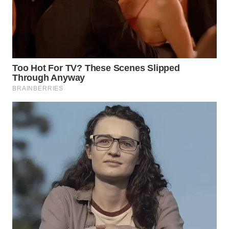
WN
TAPANULI
SELATAN
WN
TANJUNG
LESUNG
WN
KARO
WN
SIMALUNGUN
WN
LABUHANBATU
WN