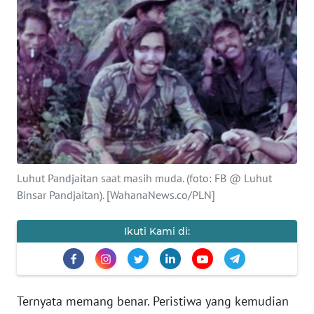
SAINS-TEKNO
KESEHATAN
INTERNASIONAL
SERBA-SERBI
PENDIDIKAN
Luhut Pandjaitan saat masih muda. (foto: FB @ Luhut
Binsar Pandjaitan). [WahanaNews.co/PLN]
OLAHRAGA
Ikuti Kami di:
OPINI
EDITORIAL
Ternyata memang benar. Peristiwa yang kemudian