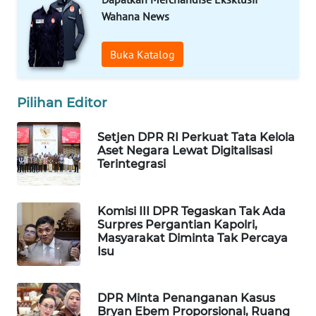
Wahana News
WAHANA
LISTRIK
Buka Katalog
WAHANA
TRAVEL
Pilihan Editor
WAHANA
Setjen DPR RI Perkuat Tata Kelola
TV
Aset Negara Lewat Digitalisasi
Terintegrasi
WAHANANEWS
ID
Komisi III DPR Tegaskan Tak Ada
Surpres Pergantian Kapolri,
WAHANANEWS
Masyarakat Diminta Tak Percaya
CO ID
Isu
WAHANANEWS
NET
DPR Minta Penanganan Kasus
Bryan Ebem Proporsional, Ruang