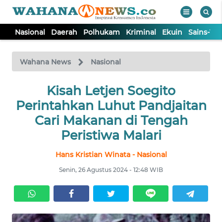
Nasional
Daerah
Polhukam
Kriminal
Ekuin
Sains-Te
WAHANA
Tutup
TV
Wahana News
Nasional
NASIONAL
Kisah Letjen Soegito
Perintahkan Luhut Pandjaitan
DAERAH
Cari Makanan di Tengah
Peristiwa Malari
POLHUKAM
Hans Kristian Winata - Nasional
Senin, 26 Agustus 2024 - 12:48 WIB
KRIMINAL
EKUIN