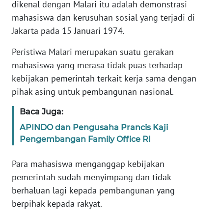
dikenal dengan Malari itu adalah demonstrasi
Informasi
mahasiswa dan kerusuhan sosial yang terjadi di
INDEKS
Jakarta pada 15 Januari 1974.
BERITA
Peristiwa Malari merupakan suatu gerakan
KONTAK
mahasiswa yang merasa tidak puas terhadap
KAMI
kebijakan pemerintah terkait kerja sama dengan
pihak asing untuk pembangunan nasional.
INFO
IKLAN
Baca Juga:
APINDO dan Pengusaha Prancis Kaji
TENTANG
Pengembangan Family Office RI
KAMI
Para mahasiswa menganggap kebijakan
PEDOMAN
pemerintah sudah menyimpang dan tidak
MEDIA
berhaluan lagi kepada pembangunan yang
SIBER
berpihak kepada rakyat.
REDAKSI