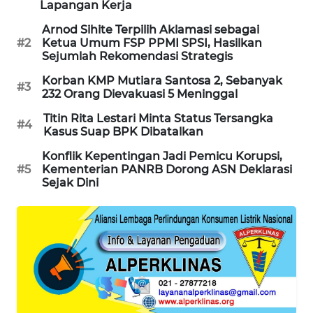
Lapangan Kerja
MAWAKA
Arnod Sihite Terpilih Aklamasi sebagai
ID
#2
Ketua Umum FSP PPMI SPSI, Hasilkan
Sejumlah Rekomendasi Strategis
MARTABAT
Korban KMP Mutiara Santosa 2, Sebanyak
#3
NET
232 Orang Dievakuasi 5 Meninggal
Titin Rita Lestari Minta Status Tersangka
#4
PLN
Kasus Suap BPK Dibatalkan
WATCH
Konflik Kepentingan Jadi Pemicu Korupsi,
#5
Kementerian PANRB Dorong ASN Deklarasi
MKLI
Sejak Dini
LPKKI
LKKI
KOPEKLIN