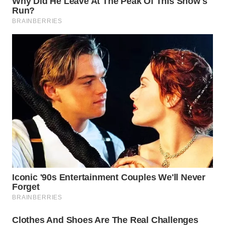
WN
PRIANGAN
TIMUR
WN
SEMARANG
WN
SOLO
WN
BOROBUDUR
WN
MADURA
WN
SURABAYA