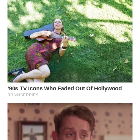
WN
KALTARA
WN
KALSEL
WN
KALTIM
WN
SULSEL
WN
GORONTALO
WN
SULUT