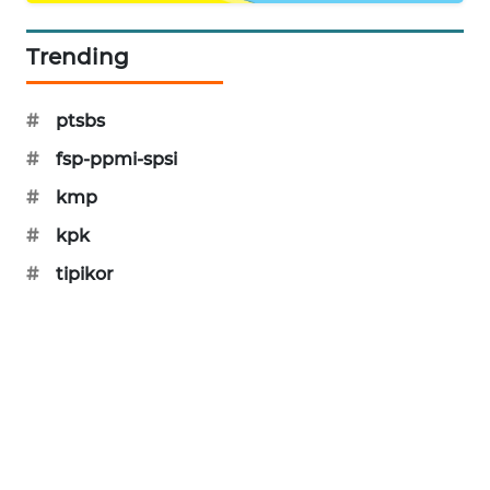
PORTAL
KONSUMEN
Trending
FORWAMKI
#
ptsbs
#
fsp-ppmi-spsi
ALPERKLINAS
#
kmp
FORJASIDA
#
kpk
#
tipikor
TAMBANG
NEWS
SITUNGIR
NEWS
SIDIKALANG
NEWS