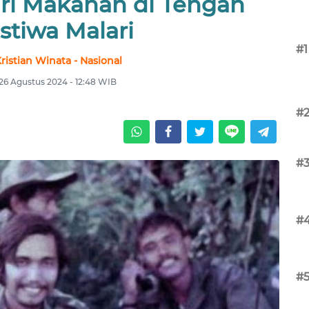
ari Makanan di Tengah
stiwa Malari
#1
ristian Winata - Nasional
 26 Agustus 2024 - 12:48 WIB
#
#
#
#