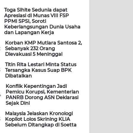
Toga Sihite Sedunia dapat
Apresiasi di Munas VIII FSP
PPMI SPSI, Soroti
Keberlangsungan Dunia Usaha
dan Lapangan Kerja
Korban KMP Mutiara Santosa 2,
2
Sebanyak 232 Orang
Dievakuasi 5 Meninggal
Titin Rita Lestari Minta Status
3
Tersangka Kasus Suap BPK
Dibatalkan
Konflik Kepentingan Jadi
Pemicu Korupsi, Kementerian
4
PANRB Dorong ASN Deklarasi
Sejak Dini
Malaysia Jelaskan Kronologi
5
Kopilot Lolos Skrining KLIA
Sebelum Ditangkap di Soetta