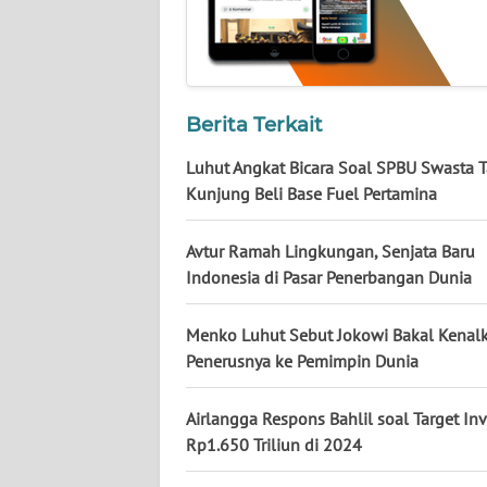
BABEL
WN
SUMBAR
Berita Terkait
WN
Luhut Angkat Bicara Soal SPBU Swasta 
SUMSEL
Kunjung Beli Base Fuel Pertamina
WN
Avtur Ramah Lingkungan, Senjata Baru
BENGKULU
Indonesia di Pasar Penerbangan Dunia
WN
LAMPUNG
Menko Luhut Sebut Jokowi Bakal Kenal
Penerusnya ke Pemimpin Dunia
WN
JATENG
Airlangga Respons Bahlil soal Target Inv
Rp1.650 Triliun di 2024
WN