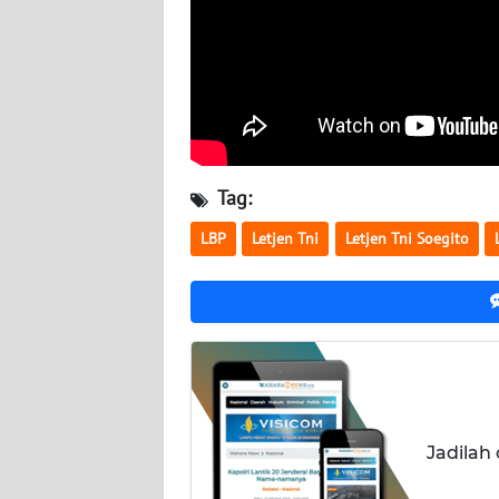
SERAMBI
WN
JAMBI
WN
SULTRA
Tag:
LBP
Letjen Tni
Letjen Tni Soegito
WN
NTB
WN
SULTENG
WN
SULBAR
Jadilah
WN