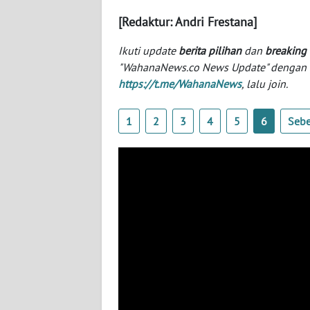
[Redaktur: Andri Frestana]
WN
NTT
Ikuti update
berita pilihan
dan
breaking
"WahanaNews.co News Update" dengan ins
https://t.me/WahanaNews
, lalu join.
WN
KEPRI
1
2
3
4
5
6
Seb
WN
PAPUA
WN
PAPUA
BARAT
WN
RIAU
WN