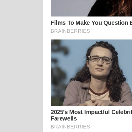
KALTARA
WN
KALSEL
WN
KALTIM
WN
SULSEL
WN
GORONTALO
WN
SULUT
WN
MALUKU