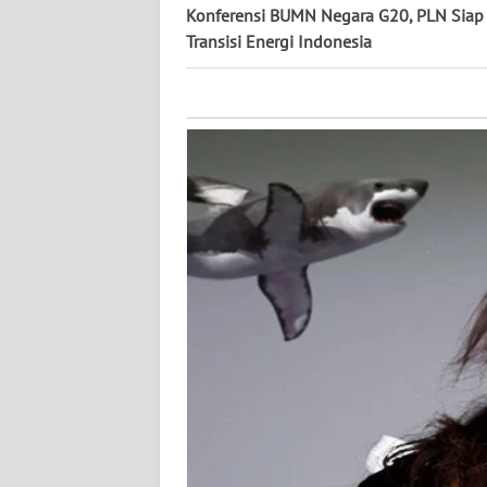
NUSANTARA
Konferensi BUMN Negara G20, PLN Siap
Transisi Energi Indonesia
WN
JOGJA
WN
JATIM
WN
BALI
WN
KALBAR
WN
KALTENG
WN