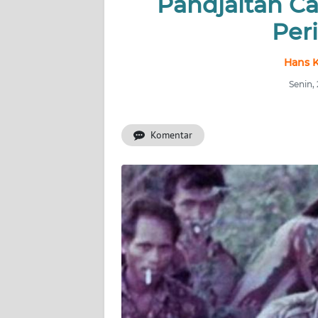
Pandjaitan C
INDEKS
BERITA
Peri
KONTAK
Hans K
KAMI
Senin,
INFO
IKLAN
Komentar
TENTANG
KAMI
PEDOMAN
MEDIA
SIBER
REDAKSI