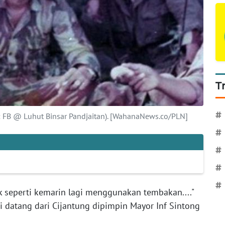
T
#
o: FB @ Luhut Binsar Pandjaitan). [WahanaNews.co/PLN]
#
#
#
#
k seperti kemarin lagi menggunakan tembakan...."
i datang dari Cijantung dipimpin Mayor Inf Sintong