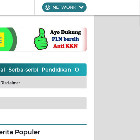
NETWORK
al
Serba-serbi
Pendidikan
Olahraga
Opini
Editoria
Disclaimer
erita Populer