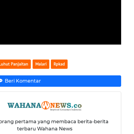
Luhut Panjaitan
Malari
Rpkad
Beri Komentar
 orang pertama yang membaca berita-berita
terbaru Wahana News