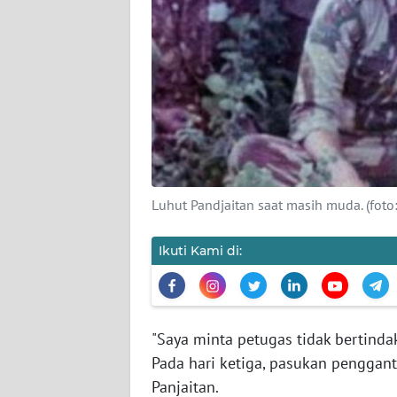
KARIR
DISCLAIMER
Wahana
News
Regional
WN
SUMUT
Luhut Pandjaitan saat masih muda. (fot
WN
Ikuti Kami di:
JAKARTA
WN
JABAR
"Saya minta petugas tidak bertinda
Pada hari ketiga, pasukan penggant
WN
Panjaitan.
BANTEN