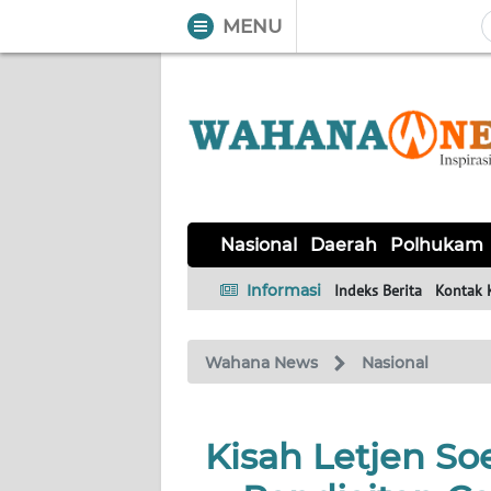
MENU
WAHANA
Tutup
TV
NASIONAL
DAERAH
POLHUKAM
KRIMINAL
EKUIN
SAINS-
KESEHATAN
INTERNASIONAL
Nasional
Daerah
Polhukam
TEKNO
Informasi
Indeks Berita
Kontak 
SERBA-
PENDIDIKAN
OLAHRAGA
OPINI
SERBI
Wahana News
Nasional
EDITORIAL
Kisah Letjen So
Informasi