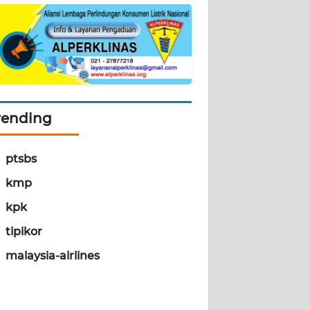
rending
ptsbs
kmp
kpk
tipikor
malaysia-airlines