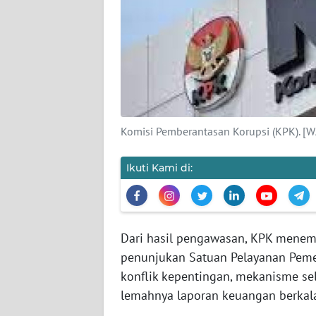
KARIR
DISCLAIMER
Wahana
News
Regional
Komisi Pemberantasan Korupsi (KPK). [
WN
SUMUT
Ikuti Kami di:
WN
JAKARTA
Dari hasil pengawasan, KPK menemuk
WN
penunjukan Satuan Pelayanan Peme
JABAR
konflik kepentingan, mekanisme sel
lemahnya laporan keuangan berkal
WN
BANTEN