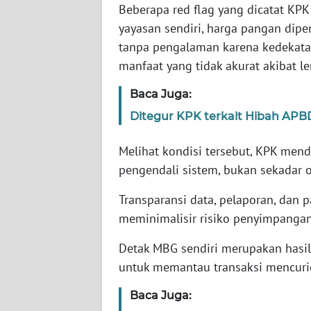
Beberapa red flag yang dicatat KP
yayasan sendiri, harga pangan dipe
WN
tanpa pengalaman karena kedekata
NTT
manfaat yang tidak akurat akibat l
WN
Baca Juga:
KEPRI
Ditegur KPK terkait Hibah APBD
WN
Melihat kondisi tersebut, KPK men
PAPUA
pengendali sistem, bukan sekadar o
WN
Transparansi data, pelaporan, dan 
PAPUA
meminimalisir risiko penyimpangan
BARAT
Detak MBG sendiri merupakan hasil
WN
untuk memantau transaksi mencur
RIAU
Baca Juga:
WN