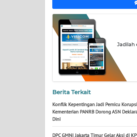
NUSANTARA
WN
JOGJA
WN
Jadilah
JATIM
WN
BALI
WN
Berita Terkait
KALBAR
Konflik Kepentingan Jadi Pemicu Korupsi
WN
Kementerian PANRB Dorong ASN Deklara
KALTENG
Dini
WN
DPC GMNI Jakarta Timur Gelar Aksi di KP