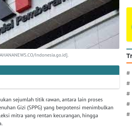
WAHANANEWS.CO/Indonesia.go.id].
T
#
#
#
an sejumlah titik rawan, antara lain proses
#
nuhan Gizi (SPPG) yang berpotensi menimbulkan
#
eksi mitra yang rentan kecurangan, hingga
a.