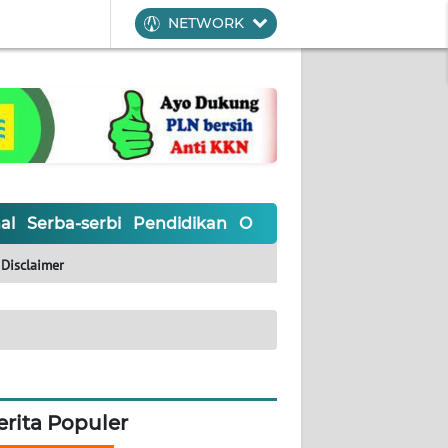
NETWORK
al
Serba-serbi
Pendidikan
Olahraga
Opini
Editoria
Disclaimer
erita Populer