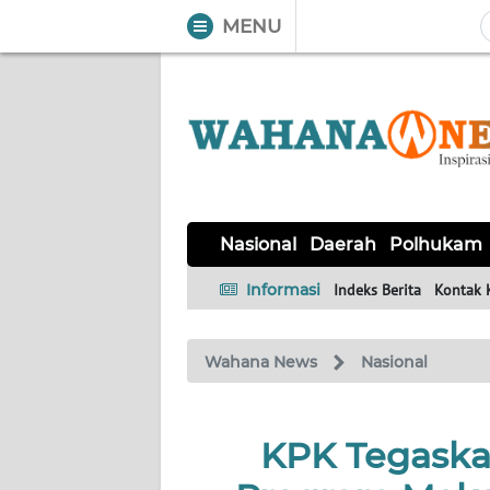
MENU
WAHANA
Tutup
TV
NASIONAL
DAERAH
POLHUKAM
KRIMINAL
EKUIN
SAINS-
KESEHATAN
INTERNASIONAL
Nasional
Daerah
Polhukam
TEKNO
Informasi
Indeks Berita
Kontak 
SERBA-
PENDIDIKAN
OLAHRAGA
OPINI
SERBI
Wahana News
Nasional
EDITORIAL
KPK Tegaska
Informasi