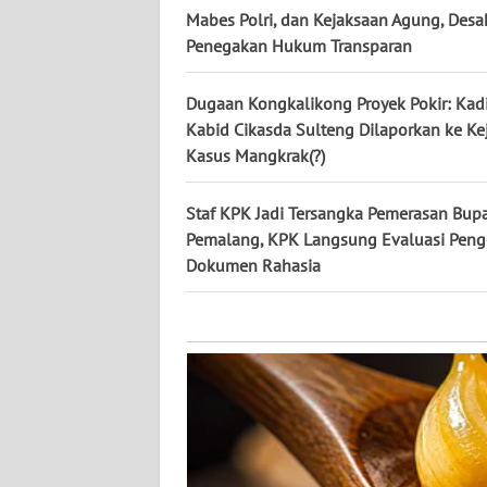
KALTARA
Mabes Polri, dan Kejaksaan Agung, Desa
Penegakan Hukum Transparan
WN
KALSEL
Dugaan Kongkalikong Proyek Pokir: Kad
Kabid Cikasda Sulteng Dilaporkan ke Kej
WN
Kasus Mangkrak(?)
KALTIM
Staf KPK Jadi Tersangka Pemerasan Bupa
WN
Pemalang, KPK Langsung Evaluasi Peng
SULSEL
Dokumen Rahasia
WN
GORONTALO
WN
SULUT
WN
MALUKU