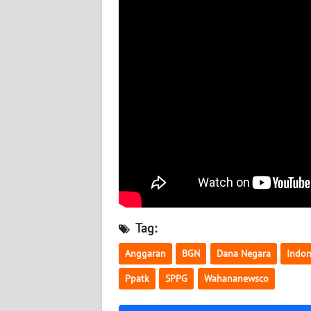
BABEL
WN
SUMBAR
WN
SUMSEL
WN
BENGKULU
WN
LAMPUNG
Tag:
WN
Anggaran
BGN
Dana Negara
Indon
JATENG
Ppatk
SPPG
Wahananewsco
WN