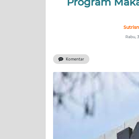
Program Makan
INDEKS
BERITA
KONTAK
Sutris
KAMI
Rabu, 
INFO
IKLAN
Komentar
TENTANG
KAMI
PEDOMAN
MEDIA
SIBER
REDAKSI