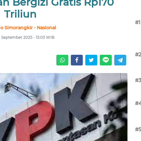
 Bergizi Gratis Rp170
Triliun
#1
no Simorangkir - Nasional
3 September 2025 - 13:03 WIB
#
#
#
#