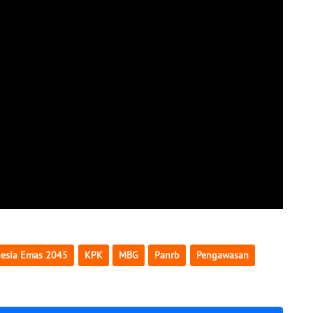
esia Emas 2045
KPK
MBG
Panrb
Pengawasan