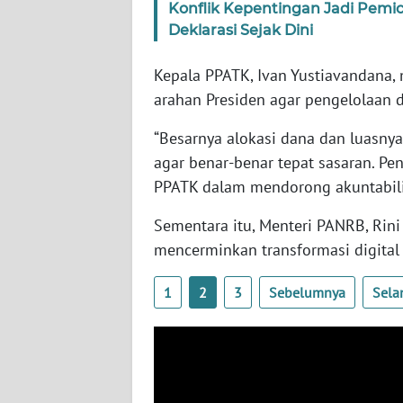
Konflik Kepentingan Jadi Pem
SERAMBI
Deklarasi Sejak Dini
WN
Kepala PPATK, Ivan Yustiavandana, 
JAMBI
arahan Presiden agar pengelolaan d
WN
“Besarnya alokasi dana dan luasn
SULTRA
agar benar-benar tepat sasaran. P
PPATK dalam mendorong akuntabilita
WN
NTB
Sementara itu, Menteri PANRB, Rini
mencerminkan transformasi digital 
WN
SULTENG
1
2
3
Sebelumnya
Sela
WN
SULBAR
WN