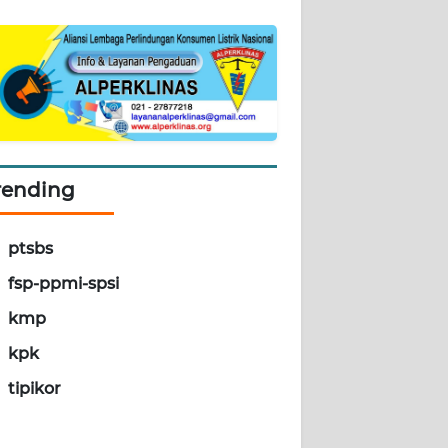
rending
ptsbs
fsp-ppmi-spsi
kmp
kpk
tipikor