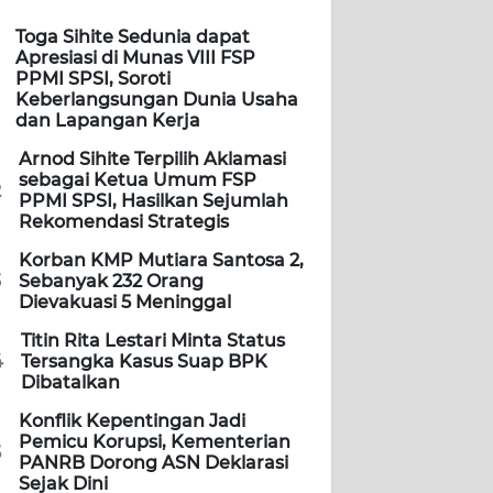
Toga Sihite Sedunia dapat
Apresiasi di Munas VIII FSP
PPMI SPSI, Soroti
Keberlangsungan Dunia Usaha
dan Lapangan Kerja
Arnod Sihite Terpilih Aklamasi
sebagai Ketua Umum FSP
2
PPMI SPSI, Hasilkan Sejumlah
Rekomendasi Strategis
Korban KMP Mutiara Santosa 2,
3
Sebanyak 232 Orang
Dievakuasi 5 Meninggal
Titin Rita Lestari Minta Status
4
Tersangka Kasus Suap BPK
Dibatalkan
Konflik Kepentingan Jadi
Pemicu Korupsi, Kementerian
5
PANRB Dorong ASN Deklarasi
Sejak Dini