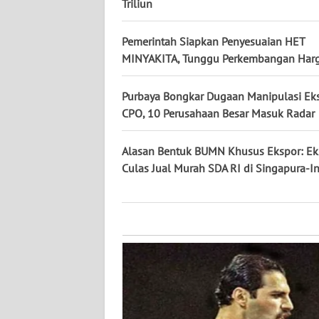
KALTARA
Triliun
WN
Pemerintah Siapkan Penyesuaian HET
KALSEL
MINYAKITA, Tunggu Perkembangan Har
WN
Purbaya Bongkar Dugaan Manipulasi Ek
KALTIM
CPO, 10 Perusahaan Besar Masuk Radar
WN
Alasan Bentuk BUMN Khusus Ekspor: Eks
SULSEL
Culas Jual Murah SDA RI di Singapura-I
WN
GORONTALO
WN
SULUT
WN
MALUKU