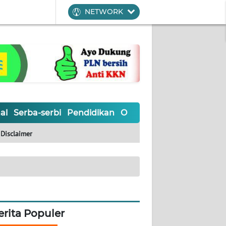
NETWORK
al
Serba-serbi
Pendidikan
Olahraga
Opini
Editoria
Disclaimer
erita Populer