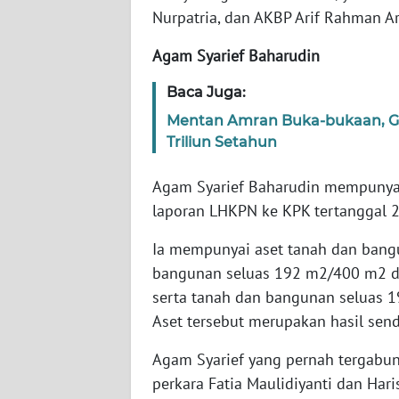
Nurpatria, dan AKBP Arif Rahman Ari
WN
Agam Syarief Baharudin
NTT
Baca Juga:
WN
Mentan Amran Buka-bukaan, Ge
KEPRI
Triliun Setahun
WN
Agam Syarief Baharudin mempunyai 
PAPUA
laporan LHKPN ke KPK tertanggal 2
WN
Ia mempunyai aset tanah dan bangun
PAPUA
bangunan seluas 192 m2/400 m2 di
BARAT
serta tanah dan bangunan seluas 
Aset tersebut merupakan hasil sendi
WN
RIAU
Agam Syarief yang pernah tergabun
perkara Fatia Maulidiyanti dan Hari
WN