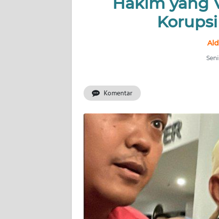
Hakim yang 
INDEKS
BERITA
Korups
KONTAK
Ald
KAMI
Seni
INFO
IKLAN
Komentar
TENTANG
KAMI
PEDOMAN
MEDIA
SIBER
REDAKSI