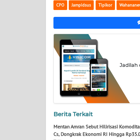
NUSANTARA
CPO
Jampidsus
Tipikor
Wahanane
WN
JOGJA
WN
JATIM
WN
Jadilah
BALI
WN
KALBAR
WN
Berita Terkait
KALTENG
Mentan Amran Sebut Hilirisasi Komodita
Cs, Dongkrak Ekonomi RI Hingga Rp35.
WN