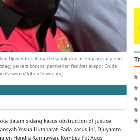
kim Djuyamto, sebagai tersangka kasus dugaan suap dan
T
ntslag) perkara korupsi pemberian fasilitas ekspor Crude
ahanaNews.co/TribunNews.com]
#
#
#
#
ta dalam sidang kasus obstruction of justice
#
ansyah Yosua Hutabarat. Pada kasus ini, Djuyamto
rigjen Hendra Kurniawan, Kombes Pol Agus