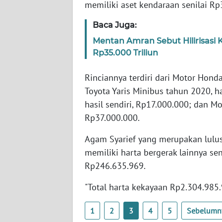
memiliki aset kendaraan senilai R
SERAMBI
Baca Juga:
WN
Mentan Amran Sebut Hilirisasi
JAMBI
Rp35.000 Triliun
WN
Rinciannya terdiri dari Motor Honda
SULTRA
Toyota Yaris Minibus tahun 2020, 
hasil sendiri, Rp17.000.000; dan 
WN
Rp37.000.000.
NTB
Agam Syarief yang merupakan lulus
WN
memiliki harta bergerak lainnya se
SULTENG
Rp246.635.969.
WN
"Total harta kekayaan Rp2.304.985.
SULBAR
1
2
3
4
5
Sebelumn
WN