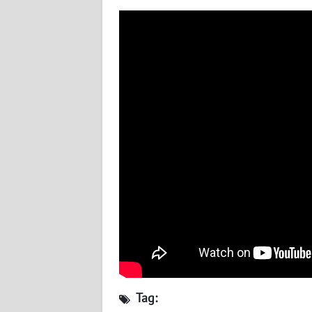
BABEL
WN
SUMBAR
WN
SUMSEL
WN
BENGKULU
WN
LAMPUNG
WN
JATENG
Tag:
WN