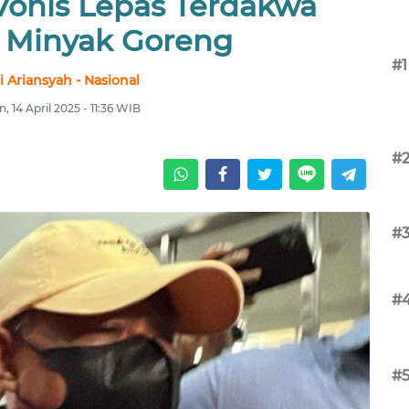
Vonis Lepas Terdakwa
i Minyak Goreng
#1
i Ariansyah - Nasional
n, 14 April 2025 - 11:36 WIB
#
#
#
#