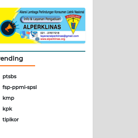
rending
ptsbs
fsp-ppmi-spsi
kmp
kpk
tipikor