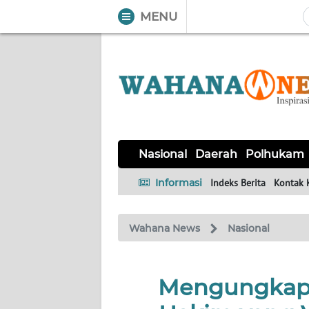
MENU
WAHANA
Tutup
TV
NASIONAL
DAERAH
POLHUKAM
KRIMINAL
EKUIN
SAINS-
KESEHATAN
INTERNASIONAL
Nasional
Daerah
Polhukam
TEKNO
Informasi
Indeks Berita
Kontak 
SERBA-
PENDIDIKAN
OLAHRAGA
OPINI
SERBI
Wahana News
Nasional
EDITORIAL
Mengungkap P
Informasi