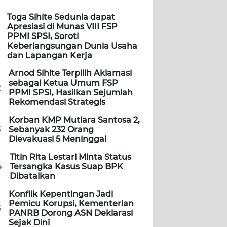
Toga Sihite Sedunia dapat
Apresiasi di Munas VIII FSP
PPMI SPSI, Soroti
Keberlangsungan Dunia Usaha
dan Lapangan Kerja
Arnod Sihite Terpilih Aklamasi
sebagai Ketua Umum FSP
2
PPMI SPSI, Hasilkan Sejumlah
Rekomendasi Strategis
Korban KMP Mutiara Santosa 2,
3
Sebanyak 232 Orang
Dievakuasi 5 Meninggal
Titin Rita Lestari Minta Status
4
Tersangka Kasus Suap BPK
Dibatalkan
Konflik Kepentingan Jadi
Pemicu Korupsi, Kementerian
5
PANRB Dorong ASN Deklarasi
Sejak Dini