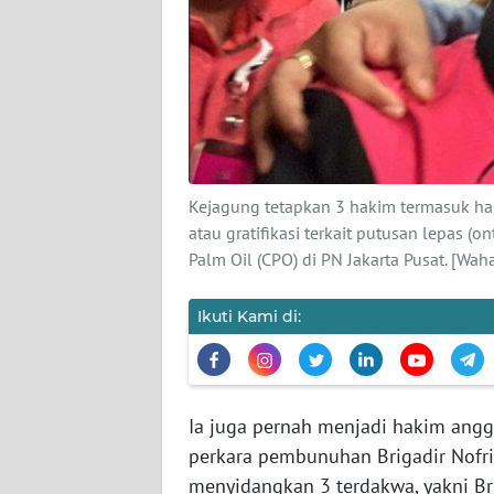
KARIR
DISCLAIMER
Wahana
News
Regional
Kejagung tetapkan 3 hakim termasuk ha
WN
atau gratifikasi terkait putusan lepas (o
SUMUT
Palm Oil (CPO) di PN Jakarta Pusat. [W
WN
Ikuti Kami di:
JAKARTA
WN
JABAR
Ia juga pernah menjadi hakim anggo
perkara pembunuhan Brigadir Nofri
WN
menyidangkan 3 terdakwa, yakni B
BANTEN