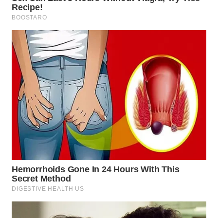
TAPANULI
TENGAH
WN DELI
SERDANG
WN
TEBING
TINGGI
WN
PAKPAK
WN
KARAWANG
WN
BEKASI