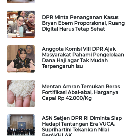
WAHANA
SPORT
DPR Minta Penanganan Kasus
Bryan Ebem Proporsional, Ruang
Digital Harus Tetap Sehat
WAHANA
UMKM
Anggota Komisi VIII DPR Ajak
WAHANA
Masyarakat Pahami Pengelolaan
SELEB
Dana Haji agar Tak Mudah
Terpengaruh Isu
WAHANA
PERSONA
Mentan Amran Temukan Beras
Fortifikasi Abal-abal, Harganya
WAHANA
Capai Rp 42.000/Kg
OTOMOTIF
ASN Setjen DPR RI Diminta Siap
WAHANA
Hadapi Tantangan Era VUCA,
HEALTH
Suprihartini Tekankan Nilai
BerAKHLAK