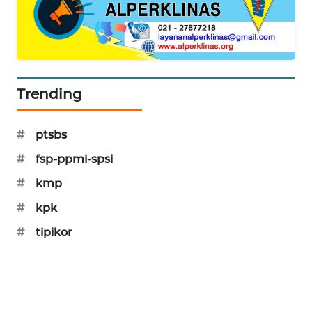
PORTAL
KONSUMEN
FORWAMKI
Trending
ALPERKLINAS
#
ptsbs
FORJASIDA
#
fsp-ppmi-spsi
TAMBANG
#
kmp
NEWS
#
kpk
SITUNGIR
#
tipikor
NEWS
SIDIKALANG
NEWS