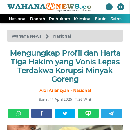
Nasional
Daerah
Polhukam
Kriminal
Ekuin
Sains-Te
WAHANA
Tutup
TV
Wahana News
Nasional
NASIONAL
Mengungkap Profil dan Harta
Tiga Hakim yang Vonis Lepas
DAERAH
Terdakwa Korupsi Minyak
Goreng
POLHUKAM
Aldi Ariansyah - Nasional
Senin, 14 April 2025 - 11:36 WIB
KRIMINAL
EKUIN