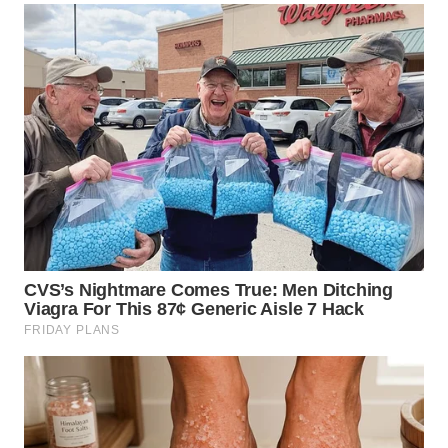
WN
KALTARA
WN
KALSEL
WN
KALTIM
WN
SULSEL
WN
GORONTALO
WN
SULUT