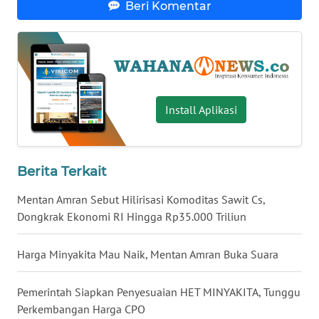
Beri Komentar
WN
BABEL
WN
SUMBAR
Install Aplikasi
WN
SUMSEL
Berita Terkait
WN
BENGKULU
Mentan Amran Sebut Hilirisasi Komoditas Sawit Cs,
Dongkrak Ekonomi RI Hingga Rp35.000 Triliun
WN
LAMPUNG
Harga Minyakita Mau Naik, Mentan Amran Buka Suara
WN
Pemerintah Siapkan Penyesuaian HET MINYAKITA, Tunggu
JATENG
Perkembangan Harga CPO