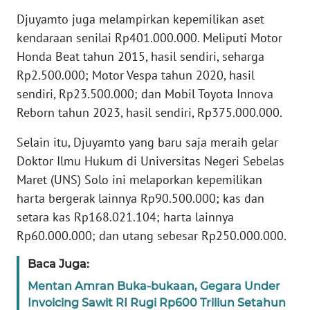
Informasi
Djuyamto juga melampirkan kepemilikan aset
INDEKS
kendaraan senilai Rp401.000.000. Meliputi Motor
BERITA
Honda Beat tahun 2015, hasil sendiri, seharga
Rp2.500.000; Motor Vespa tahun 2020, hasil
KONTAK
sendiri, Rp23.500.000; dan Mobil Toyota Innova
KAMI
Reborn tahun 2023, hasil sendiri, Rp375.000.000.
INFO
Selain itu, Djuyamto yang baru saja meraih gelar
IKLAN
Doktor Ilmu Hukum di Universitas Negeri Sebelas
Maret (UNS) Solo ini melaporkan kepemilikan
TENTANG
harta bergerak lainnya Rp90.500.000; kas dan
KAMI
setara kas Rp168.021.104; harta lainnya
Rp60.000.000; dan utang sebesar Rp250.000.000.
PEDOMAN
MEDIA
Baca Juga:
SIBER
Mentan Amran Buka-bukaan, Gegara Under
Invoicing Sawit RI Rugi Rp600 Triliun Setahun
REDAKSI