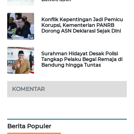
WAHANA
DESA
WISATA
Konflik Kepentingan Jadi Pemicu
Korupsi, Kementerian PANRB
Dorong ASN Deklarasi Sejak Dini
LAPAK
WAHANA
Surahman Hidayat Desak Polisi
Wahana
Tangkap Pelaku Begal Remaja di
Network
Bandung hingga Tuntas
KONSUMEN
LISTRIK
KOMENTAR
MASYARAKAT
KELISTRIKAN
WALINKI
Berita Populer
ID