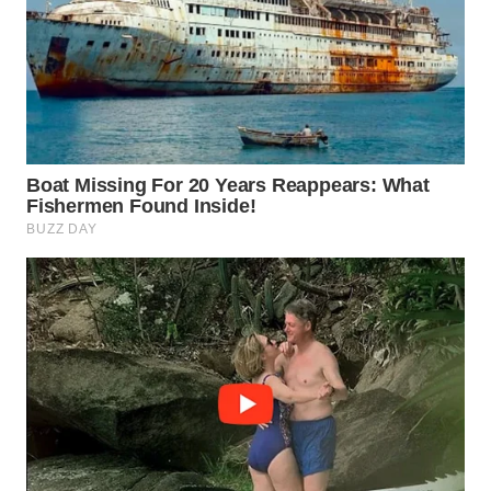
WN
PRIANGAN
TIMUR
WN
SEMARANG
WN
SOLO
WN
BOROBUDUR
WN
MADURA
WN
SURABAYA