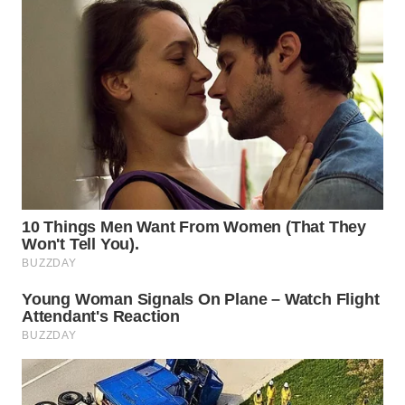
WN
BOGOR
WN
DEPOK
WN
TAPANULI
UTARA
WN
SAMOSIR
WN
PADANG
LAWAS