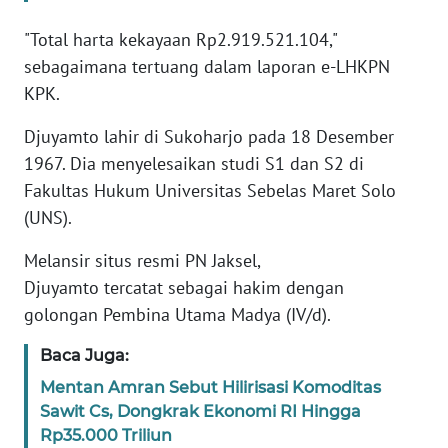
"Total harta kekayaan Rp2.919.521.104,"
KARIR
sebagaimana tertuang dalam laporan e-LHKPN
KPK.
DISCLAIMER
Djuyamto lahir di Sukoharjo pada 18 Desember
Wahana
1967. Dia menyelesaikan studi S1 dan S2 di
News
Fakultas Hukum Universitas Sebelas Maret Solo
Regional
(UNS).
WN
Melansir situs resmi PN Jaksel,
SUMUT
Djuyamto tercatat sebagai hakim dengan
golongan Pembina Utama Madya (IV/d).
WN
JAKARTA
Baca Juga:
Mentan Amran Sebut Hilirisasi Komoditas
WN
Sawit Cs, Dongkrak Ekonomi RI Hingga
JABAR
Rp35.000 Triliun