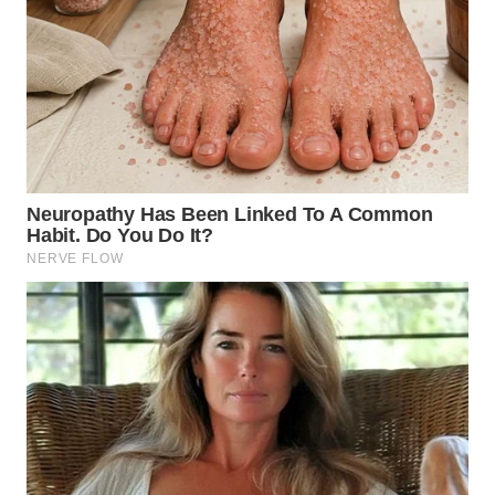
WN
MALUKU
WN
MALUT
WN
DAIRI
WN
DANAU
TOBA
WN
NIAS
WN
LANGKAT