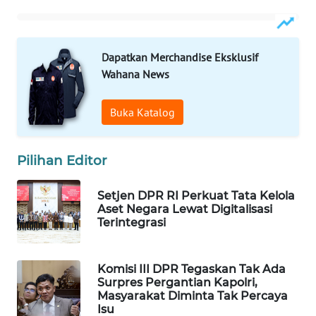
WAHANA
LISTRIK
Dapatkan Merchandise Eksklusif
WAHANA
Wahana News
TRAVEL
Buka Katalog
WAHANA
TV
Pilihan Editor
WAHANANEWS
ID
Setjen DPR RI Perkuat Tata Kelola
Aset Negara Lewat Digitalisasi
Terintegrasi
WAHANANEWS
CO ID
Komisi III DPR Tegaskan Tak Ada
WAHANANEWS
Surpres Pergantian Kapolri,
Masyarakat Diminta Tak Percaya
NET
Isu