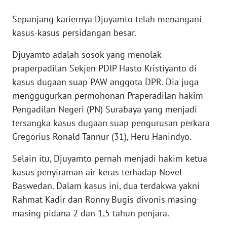
WN
Sepanjang kariernya Djuyamto telah menangani
BANTEN
kasus-kasus persidangan besar.
WN
Djuyamto adalah sosok yang menolak
NTT
praperpadilan Sekjen PDIP Hasto Kristiyanto di
kasus dugaan suap PAW anggota DPR. Dia juga
WN
KEPRI
menggugurkan permohonan Praperadilan hakim
Pengadilan Negeri (PN) Surabaya yang menjadi
WN
tersangka kasus dugaan suap pengurusan perkara
PAPUA
Gregorius Ronald Tannur (31), Heru Hanindyo.
Selain itu, Djuyamto pernah menjadi hakim ketua
WN
PAPUA
kasus penyiraman air keras terhadap Novel
BARAT
Baswedan. Dalam kasus ini, dua terdakwa yakni
Rahmat Kadir dan Ronny Bugis divonis masing-
WN
masing pidana 2 dan 1,5 tahun penjara.
RIAU