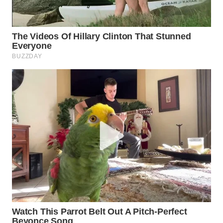
WN
NATUNA
WN
BINTAN
WN
MANDALIKA
WN
LIKUPANG
WN
LABUANBAJO
WN
BORNEO