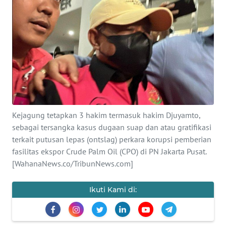
SAINS-TEKNO
KESEHATAN
INTERNASIONAL
SERBA-SERBI
Kejagung tetapkan 3 hakim termasuk hakim Djuyamto,
PENDIDIKAN
sebagai tersangka kasus dugaan suap dan atau gratifikasi
terkait putusan lepas (ontslag) perkara korupsi pemberian
OLAHRAGA
fasilitas ekspor Crude Palm Oil (CPO) di PN Jakarta Pusat.
[WahanaNews.co/TribunNews.com]
OPINI
Ikuti Kami di:
EDITORIAL