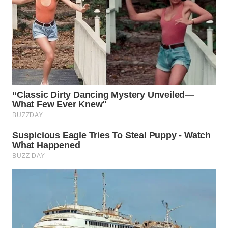
WN
INDRAMAYU
WN
KUNINGAN
WN
MAJALENGKA
WN
SUBANG
WN
SUKABUMI
WN
PURWAKARTA