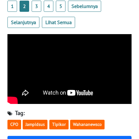
1
2
3
4
5
Sebelumnya
WN
SERAMBI
Selanjutnya
Lihat Semua
WN
JAMBI
WN
SULTRA
WN
NTB
WN
SULTENG
Tag:
CPO
Jampidsus
Tipikor
Wahananewsco
WN
SULBAR