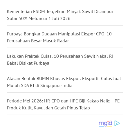
WN
Kementerian ESDM Tergetkan Minyak Sawit Dicampur
NUSANTARA
Solar 50% Meluncur 1 Juli 2026
WN
Purbaya Bongkar Dugaan Manipulasi Ekspor CPO, 10
JOGJA
Perusahaan Besar Masuk Radar
WN
Lakukan Praktek Culas, 10 Perusahaan Sawit Nakal RI
JATIM
Bakal Disikat Purbaya
WN
BALI
Alasan Bentuk BUMN Khusus Ekspor: Eksportir Culas Jual
Murah SDA RI di Singapura-India
WN
KALBAR
Periode Mei 2026: HR CPO dan HPE Biji Kakao Naik; HPE
Produk Kulit, Kayu, dan Getah Pinus Tetap
WN
KALTENG