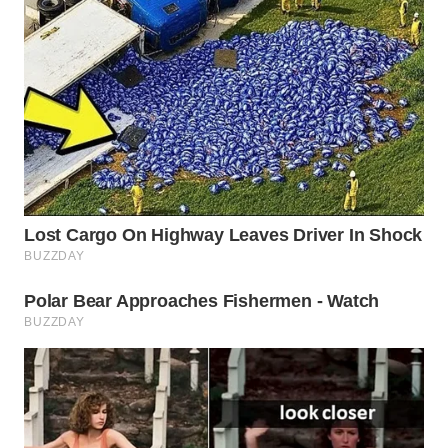
WN
SUMEDANG
WN
CIANJUR
WN
KEPULAUAN
SERIBU
WN
TANGERANG
WN
BINJAI
WN
CIREBON