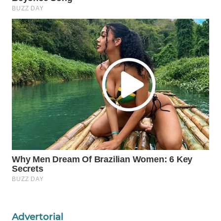
Wahana
Media
Group
WAHANA
NEWS
WAHANA
TANI
WAHANA
ADVOKAT
WAHANA
INFRASTRUKTUR
WAHANA
KONSUMEN
Advertorial