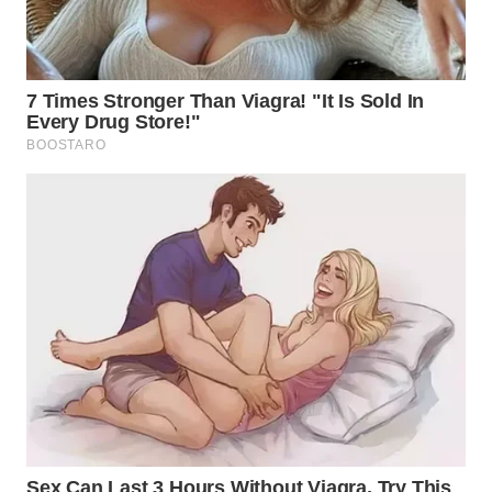
WN
TAPANULI
SELATAN
WN
TANJUNG
LESUNG
WN
KARO
WN
SIMALUNGUN
WN
LABUHANBATU
WN