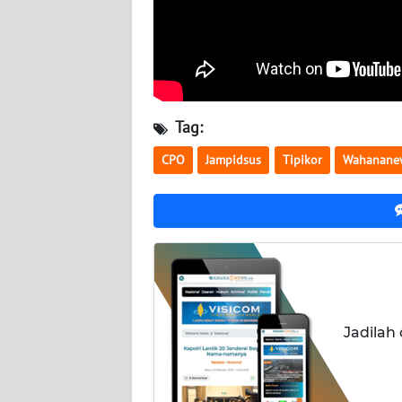
NUSANTARA
WN
JOGJA
WN
Tag:
JATIM
CPO
Jampidsus
Tipikor
Wahanane
WN
BALI
WN
KALBAR
WN
Jadilah
KALTENG
WN