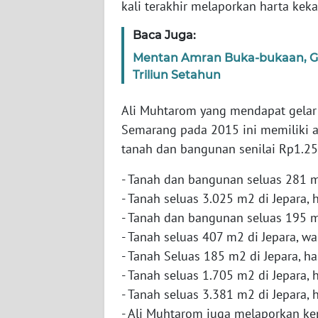
kali terakhir melaporkan harta kek
Baca Juga:
WN
NTT
Mentan Amran Buka-bukaan, Ge
Triliun Setahun
WN
KEPRI
Ali Muhtarom yang mendapat gelar
Semarang pada 2015 ini memiliki a
WN
tanah dan bangunan senilai Rp1.250.
PAPUA
- Tanah dan bangunan seluas 281 m2
WN
- Tanah seluas 3.025 m2 di Jepara, 
PAPUA
- Tanah dan bangunan seluas 195 m2
BARAT
- Tanah seluas 407 m2 di Jepara, w
- Tanah Seluas 185 m2 di Jepara, ha
WN
- Tanah seluas 1.705 m2 di Jepara, 
RIAU
- Tanah seluas 3.381 m2 di Jepara, 
- Ali Muhtarom juga melaporkan k
WN