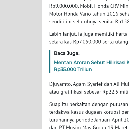
SERAMBI
Rp9.000.000, Mobil Honda CRV Mini
Motor Honda Vario tahun 2016 seha
WN
sendiri ini seluruhnya senilai Rp15
JAMBI
Lebih lanjut, ia juga memiliki hart
WN
setara kas Rp7.050.000 serta utan
SULTRA
Baca Juga:
WN
Mentan Amran Sebut Hilirisasi
NTB
Rp35.000 Triliun
Djuyamto, Agam Syarief dan Ali M
WN
SULTENG
atau gratifikasi sebesar Rp22,5 mili
Suap itu berkaitan dengan putusan l
WN
SULBAR
terdakwa kasus dugaan korupsi pemb
turunannya periode Januari-April 2
WN
dan PT Musim Mas Group 19 Maret l