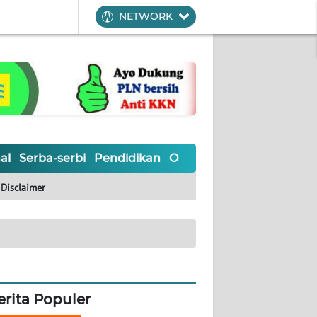
NETWORK
al
Serba-serbi
Pendidikan
Olahraga
Opini
Editoria
Disclaimer
erita Populer