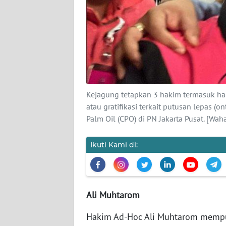
KARIR
DISCLAIMER
Wahana
News
Regional
Kejagung tetapkan 3 hakim termasuk ha
WN
atau gratifikasi terkait putusan lepas (o
SUMUT
Palm Oil (CPO) di PN Jakarta Pusat. [W
WN
Ikuti Kami di:
JAKARTA
WN
JABAR
Ali Muhtarom
WN
Hakim Ad-Hoc Ali Muhtarom mempun
BANTEN