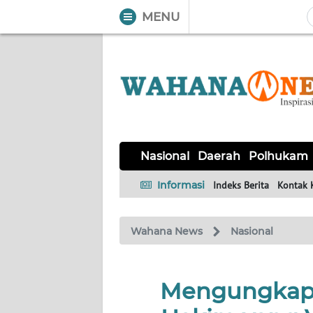
MENU
WAHANA
Tutup
TV
NASIONAL
DAERAH
POLHUKAM
KRIMINAL
EKUIN
SAINS-
KESEHATAN
INTERNASIONAL
Nasional
Daerah
Polhukam
TEKNO
Informasi
Indeks Berita
Kontak 
SERBA-
PENDIDIKAN
OLAHRAGA
OPINI
SERBI
Wahana News
Nasional
EDITORIAL
Mengungkap P
Informasi