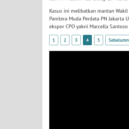
BABEL
Kasus ini melibatkan mantan Wakil
Panitera Muda Perdata PN Jakarta 
WN
SUMBAR
ekspor CPO yakni Marcella Santoso 
WN
1
2
3
4
5
Sebelumn
SUMSEL
WN
BENGKULU
WN
LAMPUNG
WN
JATENG
WN