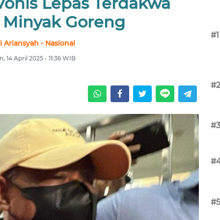
Vonis Lepas Terdakwa
i Minyak Goreng
#1
i Ariansyah - Nasional
n, 14 April 2025 - 11:36 WIB
#
#
#
#