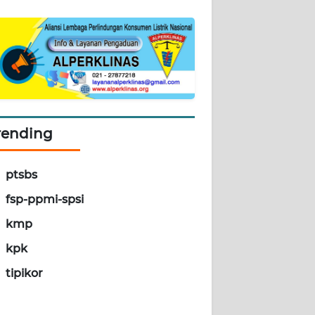
rending
ptsbs
fsp-ppmi-spsi
kmp
kpk
tipikor