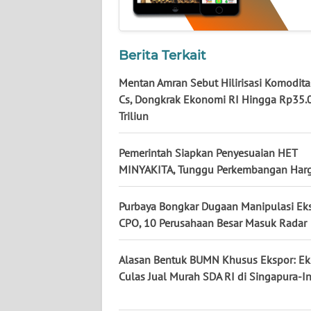
KALTARA
WN
KALSEL
Berita Terkait
Mentan Amran Sebut Hilirisasi Komodita
WN
Cs, Dongkrak Ekonomi RI Hingga Rp35.
KALTIM
Triliun
WN
Pemerintah Siapkan Penyesuaian HET
SULSEL
MINYAKITA, Tunggu Perkembangan Har
WN
Purbaya Bongkar Dugaan Manipulasi Ek
GORONTALO
CPO, 10 Perusahaan Besar Masuk Radar
WN
SULUT
Alasan Bentuk BUMN Khusus Ekspor: Eks
Culas Jual Murah SDA RI di Singapura-I
WN
MALUKU