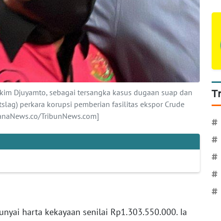
kim Djuyamto, sebagai tersangka kasus dugaan suap dan
T
ntslag) perkara korupsi pemberian fasilitas ekspor Crude
ahanaNews.co/TribunNews.com]
#
#
#
#
#
yai harta kekayaan senilai Rp1.303.550.000. Ia