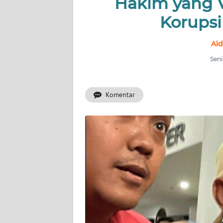
Hakim yang 
INDEKS
BERITA
Korups
KONTAK
Ald
KAMI
Seni
INFO
IKLAN
Komentar
TENTANG
KAMI
PEDOMAN
MEDIA
SIBER
REDAKSI