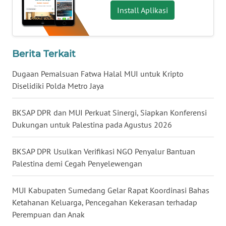
Install Aplikasi
WN
BABEL
WN
Berita Terkait
SUMBAR
Dugaan Pemalsuan Fatwa Halal MUI untuk Kripto
Diselidiki Polda Metro Jaya
WN
SUMSEL
BKSAP DPR dan MUI Perkuat Sinergi, Siapkan Konferensi
Dukungan untuk Palestina pada Agustus 2026
WN
BENGKULU
BKSAP DPR Usulkan Verifikasi NGO Penyalur Bantuan
Palestina demi Cegah Penyelewengan
WN
LAMPUNG
MUI Kabupaten Sumedang Gelar Rapat Koordinasi Bahas
WN
Ketahanan Keluarga, Pencegahan Kekerasan terhadap
JATENG
Perempuan dan Anak