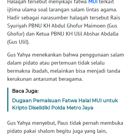
Halaqah tersebut menyikapi fatwa
MUI
terkait
ijtima ulama soal larangan salam lintas agama.
KARIR
Hadir sebagai narasumber halaqah tersebut Rais
Syuriyah PBNU KH Abdul Ghofur Maimoen (Gus
DISCLAIMER
Ghofur) dan Ketua PBNU KH Ulil Abshar Abdalla
(Gus Ulil).
Wahana
News
Gus Yahya menekankan bahwa penggunaan salam
Regional
dalam pidato atau pertemuan tidak selalu
bermakna ibadah, melainkan bisa menjadi tanda
WN
kerukunan antarumat beragama.
SUMUT
Baca Juga:
WN
Dugaan Pemalsuan Fatwa Halal MUI untuk
JAKARTA
Kripto Diselidiki Polda Metro Jaya
WN
Gus Yahya menyebut, Paus tidak pernah membuka
JABAR
pidato pakai shalom begitu juga yang lain,