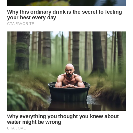
WN
NATUNA
WN
BINTAN
WN
MANDALIKA
WN
LIKUPANG
WN
LABUANBAJO
WN
BORNEO