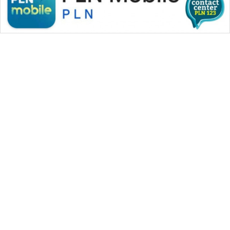
WAHANA MEDIA GROUP
|
|
|
WAHANA NEWS co
WAHANA TANI
WAHANA ADVOKAT
|
|
WAHANA INFRASTRUKTUR
WAHANA KONSUMEN
|
|
|
WAHANA LISTRIK
WAHANA TRAVEL
WAHANA TV
|
|
|
WAHANANEWS id
WAHANANEWS CO ID
WAHANANEWS NET
|
|
|
WAHANA SPORT ID
Wahana UMKM
Wahana Seleb
|
|
|
Wahana Persona
Wahana Otomotif
Wahana Health