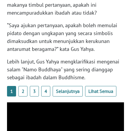
makanya timbul pertanyaan, apakah ini
WN
BANTEN
mencampuradukkan ibadah atau tidak?
“Saya ajukan pertanyaan, apakah boleh memulai
WN
NTT
pidato dengan ungkapan yang secara simbolis
dimaksudkan untuk menunjukkan kerukunan
WN
antarumat beragama?” kata Gus Yahya.
KEPRI
Lebih lanjut, Gus Yahya mengklarifikasi mengenai
salam "Namo Buddhaya" yang sering dianggap
WN
PAPUA
sebagai ibadah dalam Buddhisme.
1
2
3
4
Selanjutnya
Lihat Semua
WN
PAPUA
BARAT
WN
RIAU