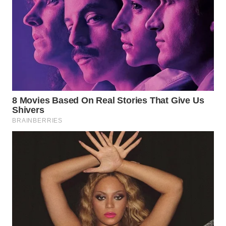
WAHANA
LISTRIK
WAHANA
TRAVEL
WAHANA
TV
WAHANANEWS
ID
WAHANANEWS
CO ID
WAHANANEWS
NET