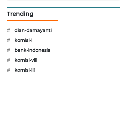
KARING
NEWS
Trending
JURNAL
#
dian-damayanti
MARITIM
#
komisi-i
HUMBANG
#
bank-indonesia
NEWS
#
komisi-viii
GARONGGANG
#
komisi-iii
NEWS
FISUELRI
ID
ENERGI
NEWS