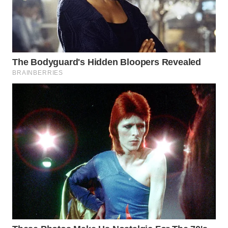
WN
BOGOR
WN
DEPOK
WN
TAPANULI
UTARA
WN
SAMOSIR
WN
PADANG
LAWAS