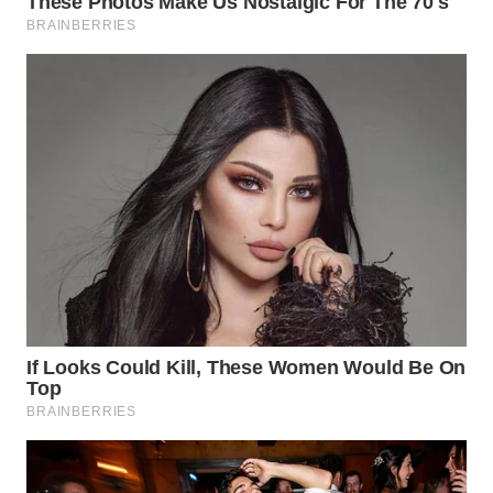
WN
SUMEDANG
WN
CIANJUR
WN
KEPULAUAN
SERIBU
WN
TANGERANG
WN
BINJAI
WN
CIREBON