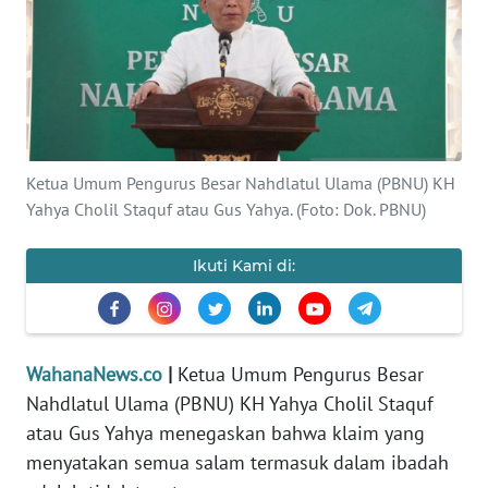
SAINS-TEKNO
KESEHATAN
INTERNASIONAL
Ketua Umum Pengurus Besar Nahdlatul Ulama (PBNU) KH
SERBA-SERBI
Yahya Cholil Staquf atau Gus Yahya. (Foto: Dok. PBNU)
PENDIDIKAN
Ikuti Kami di:
OLAHRAGA
WahanaNews.co
|
Ketua Umum Pengurus Besar
OPINI
Nahdlatul Ulama (PBNU) KH Yahya Cholil Staquf
atau Gus Yahya menegaskan bahwa klaim yang
EDITORIAL
menyatakan semua salam termasuk dalam ibadah