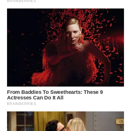
WN
TAPANULI
SELATAN
WN
TANJUNG
LESUNG
WN
KARO
WN
SIMALUNGUN
WN
LABUHANBATU
WN