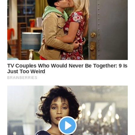
TAPANULI
TENGAH
WN DELI
SERDANG
WN
TEBING
TINGGI
WN
PAKPAK
WN
KARAWANG
WN
BEKASI