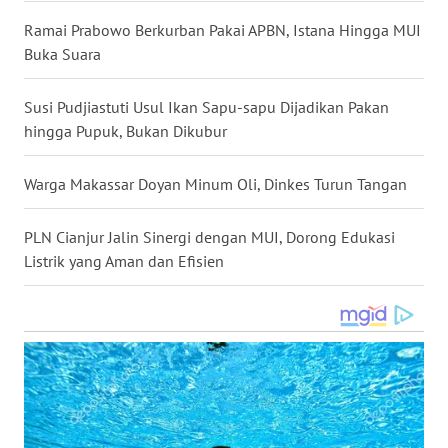
WN
Ramai Prabowo Berkurban Pakai APBN, Istana Hingga MUI
NUSANTARA
Buka Suara
WN
Susi Pudjiastuti Usul Ikan Sapu-sapu Dijadikan Pakan
JOGJA
hingga Pupuk, Bukan Dikubur
WN
Warga Makassar Doyan Minum Oli, Dinkes Turun Tangan
JATIM
PLN Cianjur Jalin Sinergi dengan MUI, Dorong Edukasi
WN
Listrik yang Aman dan Efisien
BALI
WN
KALBAR
WN
KALTENG