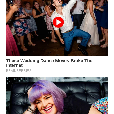
WN
INDRAMAYU
WN
KUNINGAN
WN
MAJALENGKA
WN
SUBANG
WN
SUKABUMI
WN
PURWAKARTA