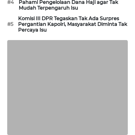
#4
Pahami Pengelolaan Dana Haji agar Tak
Mudah Terpengaruh Isu
SIBARAGAS
NEWS
Komisi III DPR Tegaskan Tak Ada Surpres
#5
Pergantian Kapolri, Masyarakat Diminta Tak
Percaya Isu
METRO
SIANTAR
NEWS
METRO
MEDAN
NEWS
METRO
JAKARTA
NEWS
KRT
NEWS