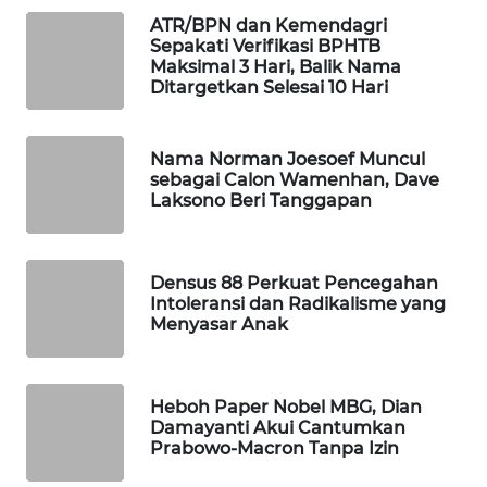
WAHANA
ATR/BPN dan Kemendagri
Sepakati Verifikasi BPHTB
DESA
Maksimal 3 Hari, Balik Nama
WISATA
Ditargetkan Selesai 10 Hari
LAPAK
WAHANA
Nama Norman Joesoef Muncul
sebagai Calon Wamenhan, Dave
Laksono Beri Tanggapan
Wahana
Network
KONSUMEN
Densus 88 Perkuat Pencegahan
Intoleransi dan Radikalisme yang
LISTRIK
Menyasar Anak
MASYARAKAT
KELISTRIKAN
Heboh Paper Nobel MBG, Dian
Damayanti Akui Cantumkan
WALINKI
Prabowo-Macron Tanpa Izin
ID