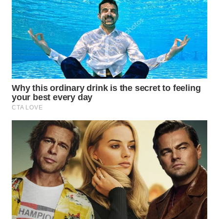
WN
KALTARA
WN
KALSEL
WN
KALTIM
WN
SULSEL
WN
GORONTALO
WN
SULUT