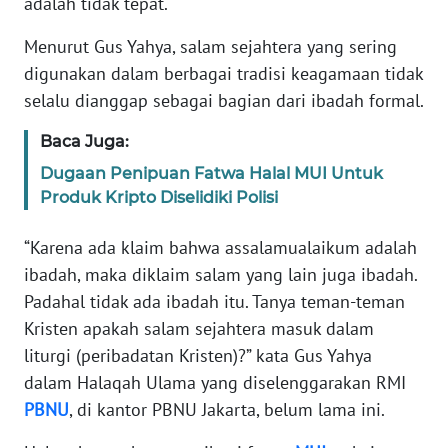
adalah tidak tepat.
Informasi
Menurut Gus Yahya, salam sejahtera yang sering
INDEKS
digunakan dalam berbagai tradisi keagamaan tidak
BERITA
selalu dianggap sebagai bagian dari ibadah formal.
KONTAK
Baca Juga:
KAMI
Dugaan Penipuan Fatwa Halal MUI Untuk
Produk Kripto Diselidiki Polisi
INFO
IKLAN
“Karena ada klaim bahwa assalamualaikum adalah
ibadah, maka diklaim salam yang lain juga ibadah.
TENTANG
KAMI
Padahal tidak ada ibadah itu. Tanya teman-teman
Kristen apakah salam sejahtera masuk dalam
PEDOMAN
liturgi (peribadatan Kristen)?” kata Gus Yahya
MEDIA
dalam Halaqah Ulama yang diselenggarakan RMI
SIBER
PBNU
, di kantor PBNU Jakarta, belum lama ini.
REDAKSI