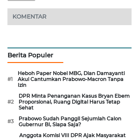
PORTAL
KONSUMEN
KOMENTAR
FORWAMKI
ALPERKLINAS
Berita Populer
FORJASIDA
Heboh Paper Nobel MBG, Dian Damayanti
TAMBANG
#1
Akui Cantumkan Prabowo-Macron Tanpa
Izin
NEWS
DPR Minta Penanganan Kasus Bryan Ebem
SITUNGIR
#2
Proporsional, Ruang Digital Harus Tetap
Sehat
NEWS
Prabowo Sudah Panggil Sejumlah Calon
#3
Gubernur BI, Siapa Saja?
SIDIKALANG
NEWS
Anggota Komisi VIII DPR Ajak Masyarakat