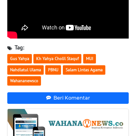
WN
SERAMBI
WN
JAMBI
Tag:
WN
Gus Yahya
Kh Yahya Cholil Staquf
MUI
SULTRA
Nahdlatul Ulama
PBNU
Salam Lintas Agama
WN
Wahananewsco
NTB
Beri Komentar
WN
SULTENG
WN
SULBAR