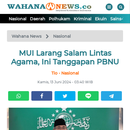
Nasional
Daerah
Polhukam
Kriminal
Ekuin
Sains-Te
WAHANA
Tutup
TV
Wahana News
Nasional
NASIONAL
MUI Larang Salam Lintas
Agama, Ini Tanggapan PBNU
DAERAH
Tio - Nasional
Kamis, 13 Juni 2024 - 03:40 WIB
POLHUKAM
KRIMINAL
EKUIN