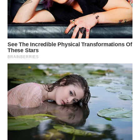
WN
PRIANGAN
TIMUR
WN
SEMARANG
WN
SOLO
WN
BOROBUDUR
WN
MADURA
WN
SURABAYA