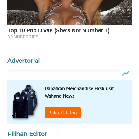
WAHANA
SPORT
WAHANA
UMKM
WAHANA
Advertorial
SELEB
WAHANA
PERSONA
Dapatkan Merchandise Eksklusif
Wahana News
WAHANA
OTOMOTIF
Buka Katalog
WAHANA
HEALTH
Pilihan Editor