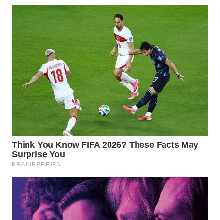
Wahana
Media
Group
WAHANA
NEWS
WAHANA
TANI
WAHANA
ADVOKAT
WAHANA
INFRASTRUKTUR
WAHANA
KONSUMEN