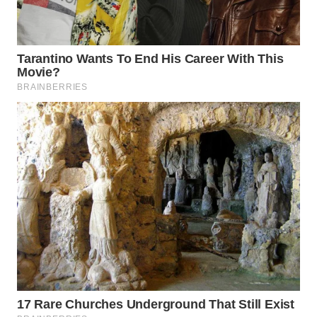
WN
MALUKU
WN
MALUT
WN
DAIRI
WN
DANAU
TOBA
WN
NIAS
WN
LANGKAT