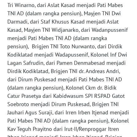
Tri Winarno, dari Aslat Kasad menjadi Pati Mabes
WN
TNI AD (dalam rangka pensiun), Mayjen TNI Dwi
BABEL
Darmadi, dari Staf Khusus Kasad menjadi Aslat
Kasad, Mayjen TNI Widjanarko, dari Wadanpussenif
WN
menjadi Pati Mabes TNI AD (dalam rangka
SUMBAR
pensiun), Brigjen TNI Toto Nurwanto, dari Dirdik
Kodiklatad menjadi Wadapussenif, Kolonel Inf Dwi
WN
SUMSEL
Lagan Safrudin, dari Pamen Denmabesad menjadi
Dirdik Kodiklatad, Brigjen TNI dr. Andreas Andri,
WN
dari Dirum Puskesad menjadi Pati Mabes TNI AD
BENGKULU
(dalam rangka pensiun), Kolonel Ckm dr. Bidik
Catur Prasetya dari Kabidwasum SPI RSPAD Gatot
WN
Soebroto menjadi Dirum Puskesad, Brigjen TNI
LAMPUNG
Jauhari Agus Suraji, dari Irren Irben Itjenad menjadi
Pati Mabes TNI AD (dalam rangka pensiun), Kolonel
WN
Kav Teguh Prayitno dari Irut-II/Renproggar Itren
JATENG