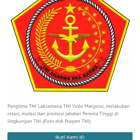
SAINS-TEKNO
KESEHATAN
INTERNASIONAL
SERBA-SERBI
PENDIDIKAN
OLAHRAGA
Panglima TNI Laksamana TNI Yudo Margono, melakukan
OPINI
rotasi, mutasi dan promosi jabatan Perwira Tinggi di
lingkungan TNI. (Foto dok Puspen TNI)
EDITORIAL
Ikuti Kami di: