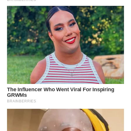
Wahana
Media
Group
WAHANA
NEWS
WAHANA
TANI
WAHANA
ADVOKAT
WAHANA
INFRASTRUKTUR
WAHANA
KONSUMEN