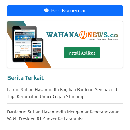
WN
Beri Komentar
INDRAMAYU
WN
KUNINGAN
WN
Install Aplikasi
MAJALENGKA
WN
SUBANG
Berita Terkait
Lanud Sultan Hasanuddin Bagikan Bantuan Sembako di
WN
Tiga Kecamatan Untuk Cegah Stunting
SUKABUMI
Danlanud Sultan Hasanuddin Mengantar Keberangkatan
WN
Wakil Presiden RI Kunker Ke Larantuka
PURWAKARTA