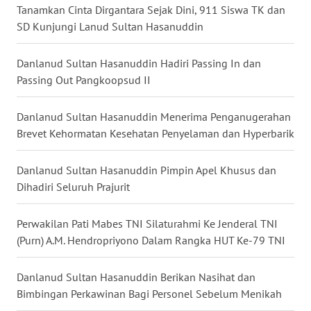
Tanamkan Cinta Dirgantara Sejak Dini, 911 Siswa TK dan
WN
PRIANGAN
SD Kunjungi Lanud Sultan Hasanuddin
TIMUR
Danlanud Sultan Hasanuddin Hadiri Passing In dan
WN
Passing Out Pangkoopsud II
SEMARANG
Danlanud Sultan Hasanuddin Menerima Penganugerahan
WN
Brevet Kehormatan Kesehatan Penyelaman dan Hyperbarik
SOLO
Danlanud Sultan Hasanuddin Pimpin Apel Khusus dan
WN
Dihadiri Seluruh Prajurit
BOROBUDUR
Perwakilan Pati Mabes TNI Silaturahmi Ke Jenderal TNI
WN
(Purn) A.M. Hendropriyono Dalam Rangka HUT Ke-79 TNI
MADURA
Danlanud Sultan Hasanuddin Berikan Nasihat dan
WN
Bimbingan Perkawinan Bagi Personel Sebelum Menikah
SURABAYA