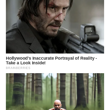
PORTAL
KONSUMEN
FORWAMKI
ALPERKLINAS
FORJASIDA
TAMBANG
NEWS
SITUNGIR
NEWS
SIDIKALANG
NEWS