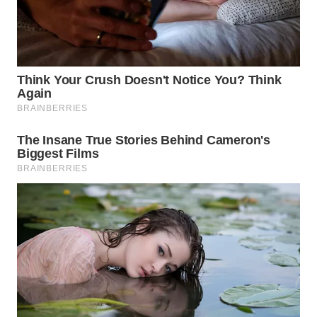
WAHANA
SPORT
WAHANA
UMKM
WAHANA
SELEB
WAHANA
PERSONA
WAHANA
OTOMOTIF
WAHANA
HEALTH