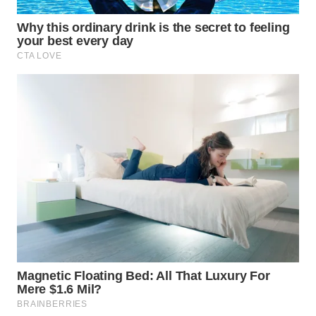
KARING
NEWS
JURNAL
MARITIM
HUMBANG
NEWS
GARONGGANG
NEWS
FISUELRI
ID
ENERGI
NEWS