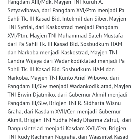
Pangdam XIII/Mdk, Mayjen TNI Ruruh A.
WN
Setyawibawa, dari Pangdam XVI/Ptm menjadi Pa
BANTEN
Sahli Tk. III Kasad Bid. Intekmil dan Siber, Mayjen
TNI Syfrial, dari Kaskostrad menjadi Pangdam
WN
XVI/Ptm, Mayjen TNI Muhammad Saleh Mustafa
NTT
dari Pa Sahli Tk. III Kasad Bid. Sosbudkum HAM
WN
dan Narkoba menjadi Kaskostrad, Mayjen TNI
KEPRI
Candra Wijaya dari Wadankodiklatad menjadi Pa
Sahli Tk. III Kasad Bid. Sosbudkum HAM dan
WN
Narkoba, Mayjen TNI Kunto Arief Wibowo, dari
PAPUA
Pangdam III/Slw menjadi Wadankodiklatad, Mayjen
TNI Erwin Djatmiko, dari Gubernur Akmil menjadi
WN
Pangdam III/Slw, Brigjen TNI R. Sidharta Wisnu
PAPUA
Graha, dari Kasdam XVII/Cen menjadi Gubernur
BARAT
Akmil, Brigjen TNI Yudha Medy Dharma Zafrul, dari
WN
Danpusintelad menjadi Kasdam XVII/Cen, Brigjen
RIAU
TNI Rudy Rachman Nugraha, dari Waasintel Kasad