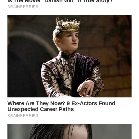
MAWAKA
ID
MARTABAT
NET
PLN
WATCH
MKLI
LPKKI
LKKI
KOPEKLIN