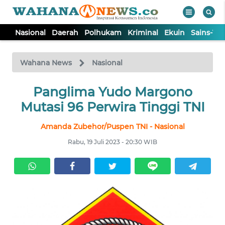
Nasional
Daerah
Polhukam
Kriminal
Ekuin
Sains-Te
WAHANA
Tutup
TV
Wahana News
Nasional
NASIONAL
Panglima Yudo Margono
Mutasi 96 Perwira Tinggi TNI
DAERAH
Amanda Zubehor/Puspen TNI - Nasional
Rabu, 19 Juli 2023 - 20:30 WIB
POLHUKAM
KRIMINAL
EKUIN