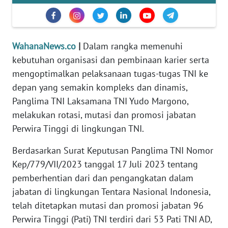
Informasi
INDEKS
BERITA
WahanaNews.co
|
Dalam rangka memenuhi
kebutuhan organisasi dan pembinaan karier serta
KONTAK
mengoptimalkan pelaksanaan tugas-tugas TNI ke
KAMI
depan yang semakin kompleks dan dinamis,
Panglima TNI Laksamana TNI Yudo Margono,
INFO
IKLAN
melakukan rotasi, mutasi dan promosi jabatan
Perwira Tinggi di lingkungan TNI.
TENTANG
Berdasarkan Surat Keputusan Panglima TNI Nomor
KAMI
Kep/779/VII/2023 tanggal 17 Juli 2023 tentang
pemberhentian dari dan pengangkatan dalam
PEDOMAN
MEDIA
jabatan di lingkungan Tentara Nasional Indonesia,
SIBER
telah ditetapkan mutasi dan promosi jabatan 96
Perwira Tinggi (Pati) TNI terdiri dari 53 Pati TNI AD,
REDAKSI