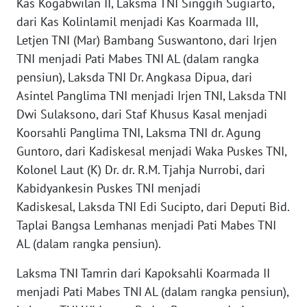
Kas Kogabwilan II, Laksma TNI Singgih Sugiarto,
TAPANULI
dari Kas Kolinlamil menjadi Kas Koarmada III,
TENGAH
Letjen TNI (Mar) Bambang Suswantono, dari Irjen
TNI menjadi Pati Mabes TNI AL (dalam rangka
WN DELI
pensiun), Laksda TNI Dr. Angkasa Dipua, dari
SERDANG
Asintel Panglima TNI menjadi Irjen TNI, Laksda TNI
Dwi Sulaksono, dari Staf Khusus Kasal menjadi
WN
TEBING
Koorsahli Panglima TNI, Laksma TNI dr. Agung
TINGGI
Guntoro, dari Kadiskesal menjadi Waka Puskes TNI,
Kolonel Laut (K) Dr. dr. R.M. Tjahja Nurrobi, dari
WN
Kabidyankesin Puskes TNI menjadi
PAKPAK
Kadiskesal, Laksda TNI Edi Sucipto, dari Deputi Bid.
Taplai Bangsa Lemhanas menjadi Pati Mabes TNI
WN
AL (dalam rangka pensiun).
KARAWANG
Laksma TNI Tamrin dari Kapoksahli Koarmada II
WN
menjadi Pati Mabes TNI AL (dalam rangka pensiun),
BEKASI