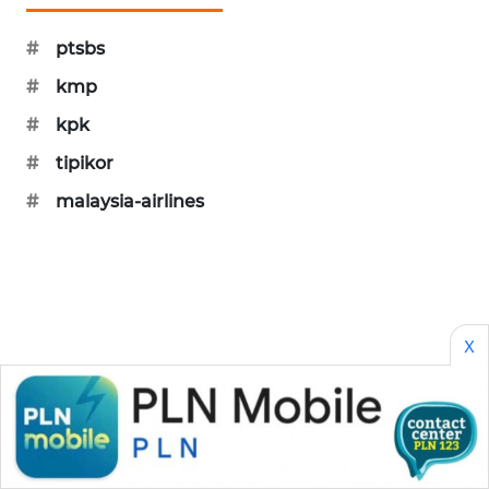
#
ptsbs
#
kmp
#
kpk
#
tipikor
#
malaysia-airlines
X