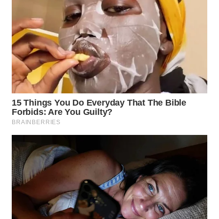
WAHANA
LISTRIK
WAHANA
TRAVEL
WAHANA
TV
WAHANANEWS
ID
WAHANANEWS
CO ID
WAHANANEWS
NET