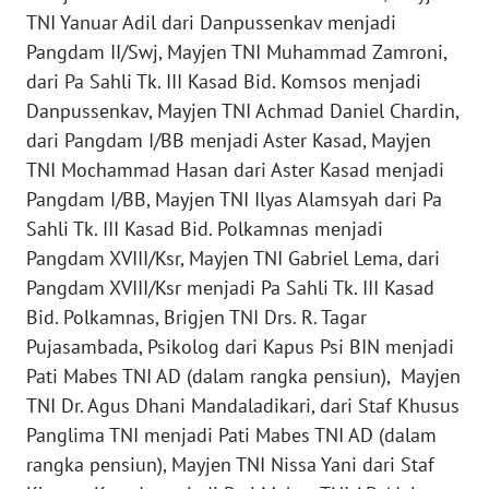
WN
TNI Yanuar Adil dari Danpussenkav menjadi
MALUKU
Pangdam II/Swj, Mayjen TNI Muhammad Zamroni,
dari Pa Sahli Tk. III Kasad Bid. Komsos menjadi
WN
Danpussenkav, Mayjen TNI Achmad Daniel Chardin,
MALUT
dari Pangdam I/BB menjadi Aster Kasad, Mayjen
TNI Mochammad Hasan dari Aster Kasad menjadi
WN
Pangdam I/BB, Mayjen TNI Ilyas Alamsyah dari Pa
DAIRI
Sahli Tk. III Kasad Bid. Polkamnas menjadi
Pangdam XVIII/Ksr, Mayjen TNI Gabriel Lema, dari
WN
DANAU
Pangdam XVIII/Ksr menjadi Pa Sahli Tk. III Kasad
TOBA
Bid. Polkamnas, Brigjen TNI Drs. R. Tagar
Pujasambada, Psikolog dari Kapus Psi BIN menjadi
WN
Pati Mabes TNI AD (dalam rangka pensiun), Mayjen
NIAS
TNI Dr. Agus Dhani Mandaladikari, dari Staf Khusus
Panglima TNI menjadi Pati Mabes TNI AD (dalam
WN
rangka pensiun), Mayjen TNI Nissa Yani dari Staf
LANGKAT