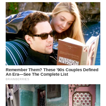
CILEUNGSI
NEWS
BERKAT
NEWS
BERAMPU
NEWS
ANUGERAH
NEWS
AKHLAK
ID
PERAPKI
NEWS