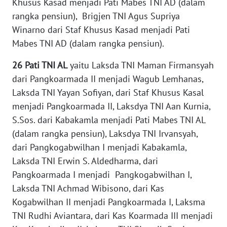
Khusus Kasad menjadi Pati Mabes TNI AD (dalam
rangka pensiun), Brigjen TNI Agus Supriya
WN
TAPANULI
Winarno dari Staf Khusus Kasad menjadi Pati
SELATAN
Mabes TNI AD (dalam rangka pensiun).
26 Pati TNI AL
yaitu Laksda TNI Maman Firmansyah
WN
TANJUNG
dari Pangkoarmada II menjadi Wagub Lemhanas,
LESUNG
Laksda TNI Yayan Sofiyan, dari Staf Khusus Kasal
menjadi Pangkoarmada II, Laksdya TNI Aan Kurnia,
WN
S.Sos. dari Kabakamla menjadi Pati Mabes TNI AL
KARO
(dalam rangka pensiun), Laksdya TNI Irvansyah,
dari Pangkogabwilhan I menjadi Kabakamla,
WN
Laksda TNI Erwin S. Aldedharma, dari
SIMALUNGUN
Pangkoarmada I menjadi Pangkogabwilhan I,
Laksda TNI Achmad Wibisono, dari Kas
WN
LABUHANBATU
Kogabwilhan II menjadi Pangkoarmada I, Laksma
TNI Rudhi Aviantara, dari Kas Koarmada III menjadi
WN