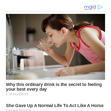
WN
NATUNA
WN
BINTAN
WN
MANDALIKA
WN
LIKUPANG
WN
LABUANBAJO
WN
BORNEO