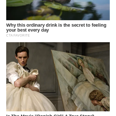
WAHANA
DESA
WISATA
LAPAK
WAHANA
Wahana
Network
KONSUMEN
LISTRIK
MASYARAKAT
KELISTRIKAN
WALINKI
ID