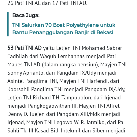
26 Pati TNI AL dan 17 Pati TNI AU.
KARIR
Baca Juga:
TNI Salurkan 70 Boat Polyethylene untuk
DISCLAIMER
Bantu Penanggulangan Banjir di Bekasi
Wahana
53 Pati TNI AD
yaitu Letjen TNI Mohamad Sabrar
News
Fadhilah dari Wagub Lemhannas menjadi Pati
Regional
Mabes TNI AD (dalam rangka pensiun), Mayjen TNI
Sonny Aprianto, dari Pangdam IX/Udy menjadi
WN
Asintel Panglima TNI, Mayjen TNI Harfendi, dari
SUMUT
Koorsahli Panglima TNI menjadi Pangdam IX/Udy,
Letjen TNI Richard T.H. Tampubolon, dari Irjenad
WN
JAKARTA
menjadi Pangkogabwilhan III, Mayjen TNI Alfret
Denny D. Tuejen dari Pangdam XIII/Mdk menjadi
WN
Irjenad, Mayjen TNI Legowo W. R. Jatmiko, dari Pa
JABAR
Sahli Tk. III Kasad Bid. Intekmil dan Siber menjadi