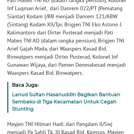
Pati Mabes TNI AD (dalam rangka pensiun), Kolonel
WN
Inf Luqman Arief, dari Danrem 022/PT (Pematang
KALTARA
Siantar) Kodam I/BB menjadi Danrem 121/ABW
(Sintang) Kodam XII/Tpr, Brigjen TNI Eko Astono J.
WN
Kalimantoro dari Dirter Pusterad menjadi Pati
KALSEL
Mabes TNI AD (dalam rangka pensiun), Brigjen TNI
Arief Gajah Mada, dari Waaspers Kasad Bid.
WN
Binwatpers menjadi Dirter Pusterad, Kolonel Inf
KALTIM
Gunawan Wijaya, dari Pamen Denmabesad menjadi
Waaspers Kasad Bid. Binwatpers.
WN
SULSEL
Baca Juga:
Lanud Sultan Hasanuddin Bagikan Bantuan
WN
GORONTALO
Sembako di Tiga Kecamatan Untuk Cegah
Stunting
WN
Mayjen TNI Hilman Hadi, dari Pangdam II/Swj
SULUT
menjadi Pa Sahli Tk. III Kasad Bid. Komsos, Mayjen