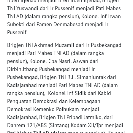
Itben Irjenad menjadi Irren Irben Itjenad, Brigjen
TNI Yuswandi dari Ir Pussenif menjadi Pati Mabes
WN
NUSANTARA
TNI AD (dalam rangka pensiun), Kolonel Inf Irwan
Subekti dari Pamen Denmabesad menjadi Ir
WN
Pussenif.
JOGJA
Brigjen TNI Akhmad Muzamil dari Ir Pusbekangad
WN
menjadi Pati Mabes TNI AD (dalam rangka
JATIM
pensiun), Kolonel Cba Nasril Aswan dari
Dirbinlitbang Pusbekangad menjadi Ir
WN
Pusbekangad, Brigjen TNI R.L. Simanjuntak dari
BALI
Kadisjarahad menjadi Pati Mabes TNI AD (dalam
rangka pensiun), Kolonel Inf Sidik dari Kabid
WN
Penguatan Demokrasi dan Kelembagaan
KALBAR
Demokrasi Kemenko Polhukam menjadi
Kadisjarahad, Brigjen TNI Pribadi Jatmiko, dari
WN
KALTENG
Danrem 121/ABS (Sintang) Kodam XII/Tpr menjadi