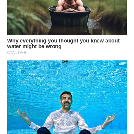
SIBARAGAS
NEWS
METRO
SIANTAR
NEWS
METRO
MEDAN
NEWS
METRO
JAKARTA
NEWS
KRT
NEWS