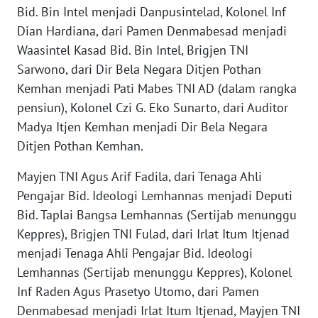
Bid. Bin Intel menjadi Danpusintelad, Kolonel Inf
WN
Dian Hardiana, dari Pamen Denmabesad menjadi
SERAMBI
Waasintel Kasad Bid. Bin Intel, Brigjen TNI
Sarwono, dari Dir Bela Negara Ditjen Pothan
WN
Kemhan menjadi Pati Mabes TNI AD (dalam rangka
JAMBI
pensiun), Kolonel Czi G. Eko Sunarto, dari Auditor
Madya Itjen Kemhan menjadi Dir Bela Negara
WN
SULTRA
Ditjen Pothan Kemhan.
Mayjen TNI Agus Arif Fadila, dari Tenaga Ahli
WN
Pengajar Bid. Ideologi Lemhannas menjadi Deputi
NTB
Bid. Taplai Bangsa Lemhannas (Sertijab menunggu
Keppres), Brigjen TNI Fulad, dari Irlat Itum Itjenad
WN
SULTENG
menjadi Tenaga Ahli Pengajar Bid. Ideologi
Lemhannas (Sertijab menunggu Keppres), Kolonel
WN
Inf Raden Agus Prasetyo Utomo, dari Pamen
SULBAR
Denmabesad menjadi Irlat Itum Itjenad, Mayjen TNI