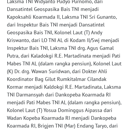
Laksma TNI Widyanto Pudyo Purnomo, dari
Dansatintel Geospasika Bais TNI menjadi
WN
Kapoksahli Koarmada II, Laksma TNI Sri Gunanto,
BOGOR
dari Inspektur Bais TNI menjadi Dansatintel
Geospasika Bais TNI, Kolonel Laut (T) Andy
WN
DEPOK
Kriswanto, dari LO TNI AL di Kodam II/Swj menjadi
Inspektur Bais TNI, Laksma TNI drg. Agus Gamal
WN
Putra, dari Kaladokgi R.E. Martadinata menjadi Pati
TAPANULI
Mabes TNI AL (dalam rangka pensiun), Kolonel Laut
UTARA
(K) Dr. drg. Wawan Suridwan, dari Dokter Ahli
Koordinator Bag Gilut Rumkitalmar Cilandak
WN
Kormar menjadi Kaldokgi R.E. Martadinata, Laksma
SAMOSIR
TNI Darmansyah dari Dankopeba Koarmada RI
menjadi Pati Mabes TNI AL (dalam rangka pensiun),
WN
PADANG
Kolonel Laut (T) Yosua Dominggus Aipassa dari
LAWAS
Wadan Kopeba Koarmada RI menjadi Dankopeba
Koarmada RI, Brigjen TNI (Mar) Endang Taryo, dari