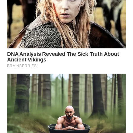
WN
NATUNA
WN
BINTAN
WN
MANDALIKA
WN
LIKUPANG
WN
LABUANBAJO
WN
BORNEO