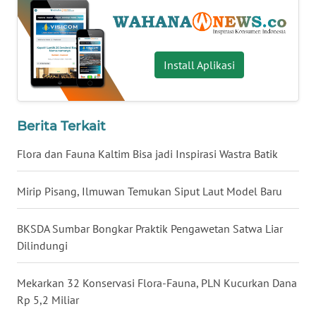
WN
BABEL
Install Aplikasi
WN
SUMBAR
Berita Terkait
WN
SUMSEL
Flora dan Fauna Kaltim Bisa jadi Inspirasi Wastra Batik
WN
Mirip Pisang, Ilmuwan Temukan Siput Laut Model Baru
BENGKULU
BKSDA Sumbar Bongkar Praktik Pengawetan Satwa Liar
WN
LAMPUNG
Dilindungi
WN
Mekarkan 32 Konservasi Flora-Fauna, PLN Kucurkan Dana
JATENG
Rp 5,2 Miliar