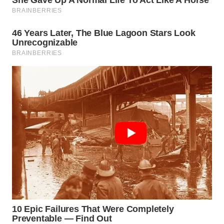
WN
TAPANULI
SELATAN
WN
TANJUNG
LESUNG
WN
KARO
WN
SIMALUNGUN
WN
LABUHANBATU
WN