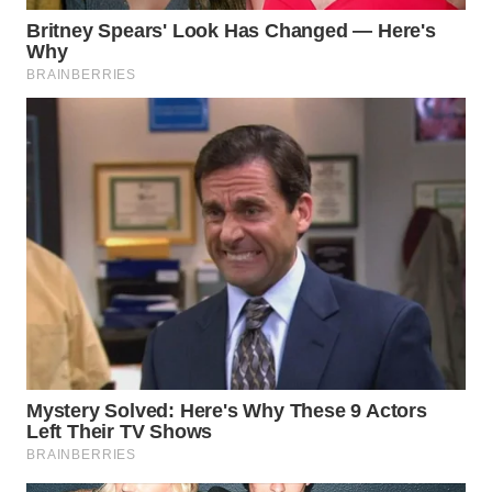
WN
INDRAMAYU
WN
KUNINGAN
WN
MAJALENGKA
WN
SUBANG
WN
SUKABUMI
WN
PURWAKARTA