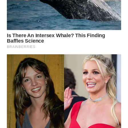
WN
SUMEDANG
WN
CIANJUR
WN
KEPULAUAN
SERIBU
WN
TANGERANG
WN
BINJAI
WN
CIREBON