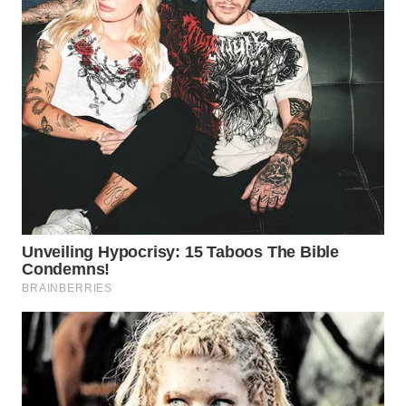
WN
PRIANGAN
TIMUR
WN
SEMARANG
WN
SOLO
WN
BOROBUDUR
WN
MADURA
WN
SURABAYA