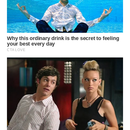
WN
KALTARA
WN
KALSEL
WN
KALTIM
WN
SULSEL
WN
GORONTALO
WN
SULUT