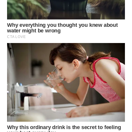
Wahana
Media
Group
WAHANA
NEWS
WAHANA
TANI
WAHANA
ADVOKAT
WAHANA
INFRASTRUKTUR
WAHANA
KONSUMEN