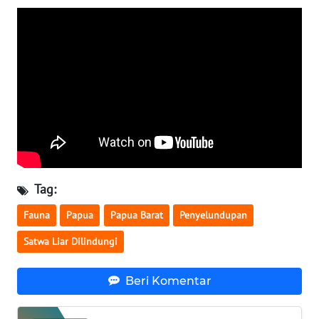
WN
SERAMBI
WN
JAMBI
WN
SULTRA
WN
Tag:
NTB
Fauna
Papua
Papua Barat
Penyelundupan
WN
Satwa Liar Dilindungi
SULTENG
Beri Komentar
WN
SULBAR