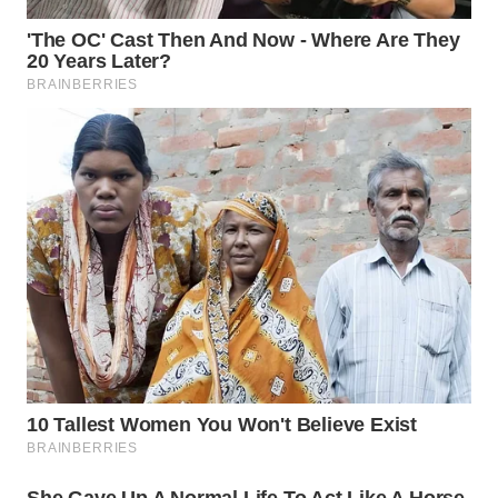
WN
MALUKU
WN
MALUT
WN
DAIRI
WN
DANAU
TOBA
WN
NIAS
WN
LANGKAT