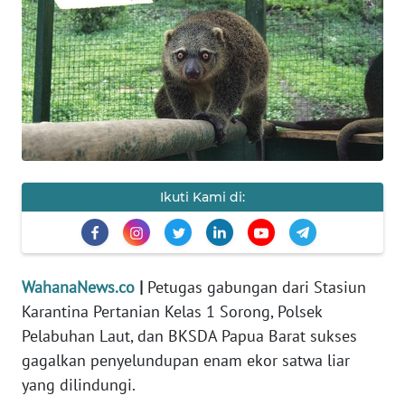
SAINS-TEKNO
KESEHATAN
INTERNASIONAL
SERBA-SERBI
Ikuti Kami di:
PENDIDIKAN
OLAHRAGA
WahanaNews.co
|
Petugas gabungan dari Stasiun
Karantina Pertanian Kelas 1 Sorong, Polsek
OPINI
Pelabuhan Laut, dan BKSDA Papua Barat sukses
gagalkan penyelundupan enam ekor satwa liar
EDITORIAL
yang dilindungi.