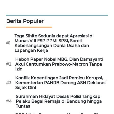
MAWAKA
ID
Berita Populer
MARTABAT
NET
Toga Sihite Sedunia dapat Apresiasi di
Munas VIII FSP PPMI SPSI, Soroti
#1
Keberlangsungan Dunia Usaha dan
PLN
Lapangan Kerja
WATCH
Heboh Paper Nobel MBG, Dian Damayanti
#2
Akui Cantumkan Prabowo-Macron Tanpa
MKLI
Izin
Konflik Kepentingan Jadi Pemicu Korupsi,
LPKKI
#3
Kementerian PANRB Dorong ASN Deklarasi
Sejak Dini
LKKI
Surahman Hidayat Desak Polisi Tangkap
#4
Pelaku Begal Remaja di Bandung hingga
KOPEKLIN
Tuntas