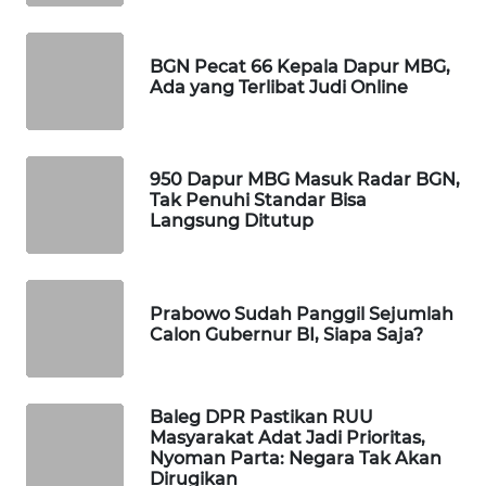
WAHANA
SPORT
BGN Pecat 66 Kepala Dapur MBG,
Ada yang Terlibat Judi Online
WAHANA
UMKM
950 Dapur MBG Masuk Radar BGN,
WAHANA
Tak Penuhi Standar Bisa
SELEB
Langsung Ditutup
WAHANA
PERSONA
Prabowo Sudah Panggil Sejumlah
Calon Gubernur BI, Siapa Saja?
WAHANA
OTOMOTIF
Baleg DPR Pastikan RUU
WAHANA
Masyarakat Adat Jadi Prioritas,
HEALTH
Nyoman Parta: Negara Tak Akan
Dirugikan