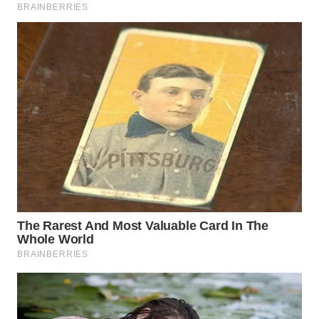
TAPANULI
TENGAH
WN DELI
SERDANG
WN
TEBING
TINGGI
WN
PAKPAK
WN
KARAWANG
WN
BEKASI