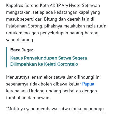
Informasi
Kapolres Sorong Kota AKBP Ary Nyoto Setiawan
mengatakan, setiap ada kedatangan kapal yang
INDEKS
BERITA
masuk seperti dari Bitung dan daerah lain di
Pelabuhan Sorong, pihaknya melakukan razia rutin
KONTAK
untuk mencegah penyeludupan barang-barang
KAMI
yang dilarang.
Baca Juga:
INFO
IKLAN
Kasus Penyelundupan Satwa Segera
Dilimpahkan ke Kejati Gorontalo
TENTANG
KAMI
Menurutnya, enam ekor satwa liar dilindungi ini
sebenarnya tidak boleh dibawa keluar
Papua
PEDOMAN
karena ada Undang-undang berkaitan dengan
MEDIA
tumbuhan dan hewan.
SIBER
"Motifnya yang membawa satwa ini ia menunggu
REDAKSI