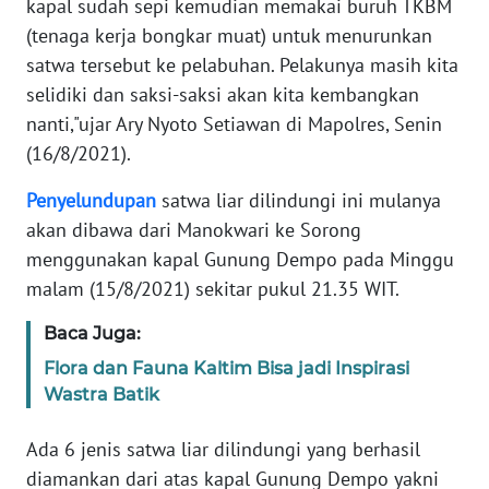
kapal sudah sepi kemudian memakai buruh TKBM
(tenaga kerja bongkar muat) untuk menurunkan
KARIR
satwa tersebut ke pelabuhan. Pelakunya masih kita
selidiki dan saksi-saksi akan kita kembangkan
DISCLAIMER
nanti,"ujar Ary Nyoto Setiawan di Mapolres, Senin
(16/8/2021).
Wahana
News
Penyelundupan
satwa liar dilindungi ini mulanya
Regional
akan dibawa dari Manokwari ke Sorong
menggunakan kapal Gunung Dempo pada Minggu
WN
malam (15/8/2021) sekitar pukul 21.35 WIT.
SUMUT
Baca Juga:
WN
JAKARTA
Flora dan Fauna Kaltim Bisa jadi Inspirasi
Wastra Batik
WN
Ada 6 jenis satwa liar dilindungi yang berhasil
JABAR
diamankan dari atas kapal Gunung Dempo yakni