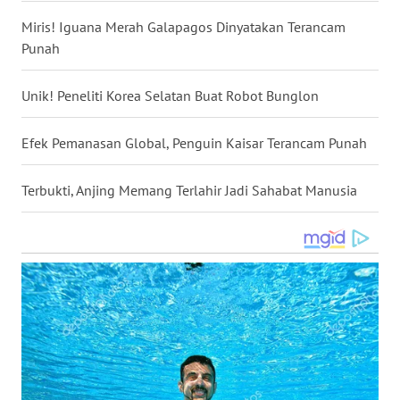
WN
Miris! Iguana Merah Galapagos Dinyatakan Terancam
NUSANTARA
Punah
WN
Unik! Peneliti Korea Selatan Buat Robot Bunglon
JOGJA
Efek Pemanasan Global, Penguin Kaisar Terancam Punah
WN
JATIM
Terbukti, Anjing Memang Terlahir Jadi Sahabat Manusia
WN
BALI
WN
KALBAR
WN
KALTENG