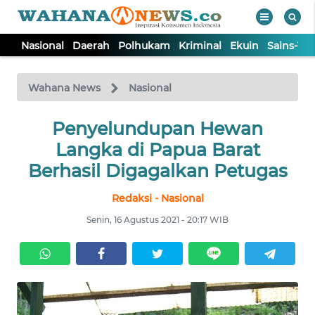
Nasional
Daerah
Polhukam
Kriminal
Ekuin
Sains-Te
WAHANA
Tutup
TV
Wahana News
Nasional
NASIONAL
Penyelundupan Hewan
Langka di Papua Barat
DAERAH
Berhasil Digagalkan Petugas
Redaksi - Nasional
POLHUKAM
Senin, 16 Agustus 2021 - 20:17 WIB
KRIMINAL
EKUIN