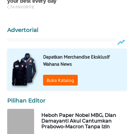
WAHANA
LISTRIK
Advertorial
WAHANA
TRAVEL
WAHANA
Dapatkan Merchandise Eksklusif
TV
Wahana News
WAHANANEWS
Buka Katalog
ID
WAHANANEWS
Pilihan Editor
CO ID
Heboh Paper Nobel MBG, Dian
WAHANANEWS
Damayanti Akui Cantumkan
NET
Prabowo-Macron Tanpa Izin