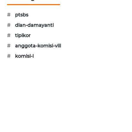
SIBARAGAS
NEWS
#
ptsbs
#
dian-damayanti
METRO
#
tipikor
SIANTAR
NEWS
#
anggota-komisi-viii
#
komisi-i
METRO
MEDAN
NEWS
METRO
JAKARTA
NEWS
KRT
NEWS