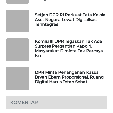
WAHANA
DESA
Setjen DPR RI Perkuat Tata Kelola
WISATA
Aset Negara Lewat Digitalisasi
Terintegrasi
LAPAK
WAHANA
Komisi III DPR Tegaskan Tak Ada
Surpres Pergantian Kapolri,
Wahana
Masyarakat Diminta Tak Percaya
Network
Isu
KONSUMEN
LISTRIK
DPR Minta Penanganan Kasus
Bryan Ebem Proporsional, Ruang
Digital Harus Tetap Sehat
MASYARAKAT
KELISTRIKAN
KOMENTAR
WALINKI
ID